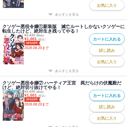
お気に入り
あらすじを見る
クソゲー悪役令嬢①新装版 滅亡ルートしかないクソゲーに
転生したけど、絶対生き残ってやる！
¥
1,430
(税込)
¥
1,001
カートに入れる
(税込)
30%OFF
2026.08.20
まで
試し読み
お気に入り
あらすじを見る
クソゲー悪役令嬢⑦ ハーティア王宮 罠だらけの伏魔殿だ
けど、絶対切り抜けてやる！
¥
1,430
(税込)
¥
1,001
カートに入れる
(税込)
30%OFF
2026.08.20
まで
試し読み
お気に入り