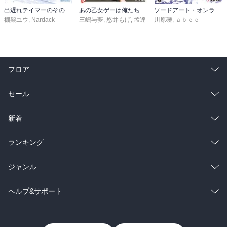
出遅れテイマーのその日暮らし 16
あの乙女ゲーは俺たちに厳しい世界です 6
ソードアート・オンライン29 ユナイタル・リングVIII
棚架ユウ
,
Nardack
三嶋与夢
,
悠井もげ
,
孟達
川原礫
,
ａｂｅｃ
フロア
総合
コミック
セール
ラノベ
小説
総合
コミック
新着
雑誌・グラビア
ビジネス・実用
ラノベ
小説
総合
コミック
ランキング
BL・TL
雑誌・グラビア
ビジネス・実用
ラノベ
小説
総合
コミック
ジャンル
BL・TL
雑誌・グラビア
ビジネス・実用
ラノベ
小説
コミック
男性コミック
ヘルプ&サポート
BL・TL
雑誌・グラビア
ビジネス・実用
女性コミック
コミック誌
初めての方へ
ヘルプ