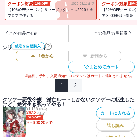
クレイモアの人気カップル、クリスとヴァンの婚約披露宴のお話。
クーポン対象
クーポン対象
10%OFF
2026.08.11まで
20%
王宮から脱出しようとするクリスティーヌを、王妃がおとなしく見
【10%OFFクーポン】サマーブックフェス2026！全
【20%OFFクーポ
送るはずもなく・・・・・・。
フロアで使える
ア 3000冊以上対象
「悪役令嬢はお母様を助けたい」
リリアーナの母レティシアの侍女たちが次々と倒れる事件が発
この作品の1巻
この作品の最新巻
生！ その原因は猛毒のヒ素だった・・・・・・。
「悪役令嬢は学校の怪談を語りたい」
続巻を自動購入
シリーズ作品(
11
件)
王立学園で寮生活を送ることになったリリアーナたち。そこには、
現代日本と同じ『学校の七不思議』が存在した。その内容と
1巻から
新刊から
は・・・・・・。
まとめてカート
陰謀とバトルと科学とミステリとファンタジーをぎゅっと詰めこん
だ一冊です！
※無料、予約、入荷通知のコンテンツはカートに追加されません。
1
2
〈作者からの一言〉
クソゲー悪役令嬢 滅亡ルートしかないクソゲーに転生した
クソゲー悪役令嬢シリーズ初の外伝・短編集です。
けど、絶対生き残ってやる！
¥
1,188
リリィ視点では絶対観測できないクリスたちお話や、ファンタジー
(税込)
¥
832
カートに入れる
(税込)
を舞台にしたエセ科学ミステリなど、中編エピソードを中心にまと
30%OFF
めました。
2026.08.20
まで
試し読み
外伝、つまり本編の展開を考えなくていい・・・・・・つまり好き
勝手できる！とスイッチが入った結果、令嬢ものの舞台でありなが