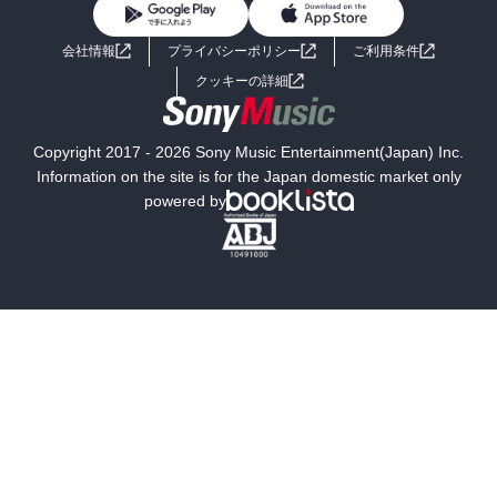
BL・TL
ライトノベル
男子向けラノベ
よくあるご質問
お問い合わせ
会社情報
プライバシーポリシー
ご利用条件
女子向けラノベ
小説
利用規約
クッキーの詳細
国内小説
海外小説
Copyright 2017 - 2026 Sony Music Entertainment(Japan) Inc.
ミステリー
SF
Information on the site is for the Japan domestic market only
powered by
歴史・時代小説
文学
雑誌
グラビア写真集
ボーイズラブ
ティーンズラブ
人文・思想・歴史
社会・政治・法律
ビジネス・経済
サイエンス・テクノロジー
コンピュータ・情報
くらし・家庭