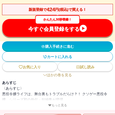
424
新規登録で
円(税込)で買える！
かんたん30秒登録！
今すぐ会員登録をする
購入手続きに進む
カートに入れる
お気に入り
試し読み
ほかの巻を見る
あらすじ
〈あらすじ〉
悪役令嬢ライフは、舞台裏もトラブルだらけ？！ クソゲー悪役令
嬢、シリーズ初の外伝・短編集が登場。
本編では見られなかった、あんな人やこんな人の裏話が集結。
もっと見る
「姫君は次期伯爵と婚約したい」