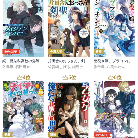
50%OFF
今週入荷
新着
続・魔法科高校の劣等生 メイジアン・カンパニー(11)
片田舎のおっさん、剣聖になる 11 ～ただの田舎の剣術師範だったのに、大成した弟子たちが俺を放ってくれない件～
悪役令嬢、ブラコンにジョブチェンジします９【電子特典付き】
佐島勤
,
石田可奈
佐賀崎しげる
,
鍋島テツヒロ
浜千鳥
,
八美☆わん
4
位
5
位
6
位
新着
新着
30%OFF