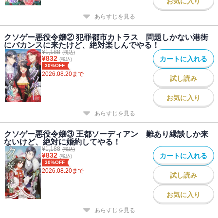
お気に入り
ら、ヒ素だの紫外線だの謎単語が飛び交っています。
あらすじを見る
やりたい放題の一冊をお楽しみください！
クソゲー悪役令嬢② 犯罪都市カトラス 問題しかない港街
【目次】
にバカンスに来たけど、絶対楽しんでやる！
姫君は次期伯爵と婚約したい
¥
1,188
(税込)
¥
832
カートに入れる
(税込)
悪役令嬢はお母様を助けたい
30%OFF
悪役令嬢は学校の怪談を語りたい
2026.08.20
まで
試し読み
婚約披露宴の後日談
緑の後日談
お気に入り
怪談の後日談
あらすじを見る
悪役令嬢はハロウィンイベントを成功させたい
悪役令嬢は専属デザイナーを雇いたい
クソゲー悪役令嬢③ 王都ソーディアン 難あり縁談しか来
ないけど、絶対に婚約してやる！
¥
1,188
(税込)
¥
832
カートに入れる
(税込)
30%OFF
2026.08.20
まで
試し読み
お気に入り
あらすじを見る