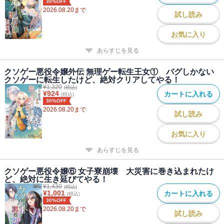
30%OFF
2026.08.20
まで
試し読み
お気に入り
あらすじを見る
クソゲー悪役令嬢外伝 無理ゲー転生王女① バグしかない
クソゲーに転生したけど、絶対クリアしてやる！
¥
1,320
(税込)
¥
924
カートに入れる
(税込)
30%OFF
2026.08.20
まで
試し読み
お気に入り
あらすじを見る
クソゲー悪役令嬢⑥ 女子寮崩壊 大災害に巻き込まれたけ
ど、絶対に生き延びてやる！
¥
1,430
(税込)
¥
1,001
カートに入れる
(税込)
30%OFF
2026.08.20
まで
試し読み