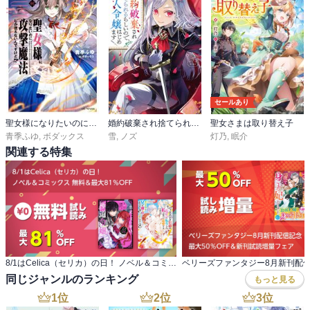
セールあり
聖女様になりたいのに攻撃魔法しか使えないんですけど！？
婚約破棄され捨てられるらしいので、軍人令嬢はじめます
聖女さまは取り替え子
青季ふゆ
,
ボダックス
雪
,
ノズ
灯乃
,
眠介
関連する特集
8/1はCelica（セリカ）の日！ ノベル＆コミックス 無料＆最大81％OFF
同じジャンルのランキング
もっと見る
1
位
2
位
3
位