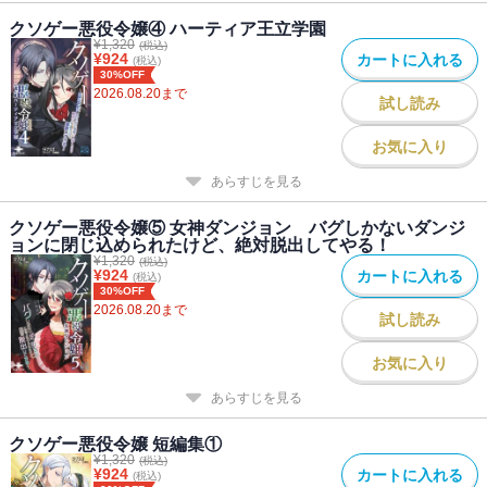
クソゲー悪役令嬢④ ハーティア王立学園
¥
1,320
(税込)
¥
924
カートに入れる
(税込)
30%OFF
2026.08.20
まで
試し読み
お気に入り
あらすじを見る
クソゲー悪役令嬢⑤ 女神ダンジョン バグしかないダンジ
ョンに閉じ込められたけど、絶対脱出してやる！
¥
1,320
(税込)
¥
924
カートに入れる
(税込)
30%OFF
2026.08.20
まで
試し読み
お気に入り
あらすじを見る
クソゲー悪役令嬢 短編集①
¥
1,320
(税込)
¥
924
カートに入れる
(税込)