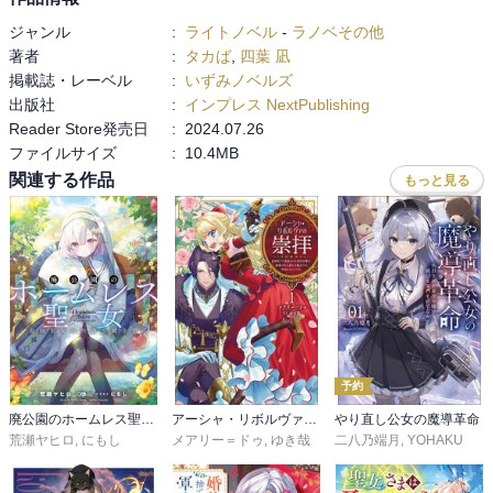
ジャンル
:
ライトノベル
-
ラノベその他
著者
:
タカば
,
四葉 凪
掲載誌・レーベル
:
いずみノベルズ
出版社
:
インプレス NextPublishing
Reader Store発売日
:
2024.07.26
ファイルサイズ
:
10.4MB
関連する作品
もっと見る
予約
廃公園のホームレス聖女 最強聖女の快適公園生活
アーシャ・リボルヴァの崇拝～皇帝陛下に溺愛される悪役令嬢は、結婚の手土産に不穏分子を平定するようです。～
やり直し公女の魔導革命
荒瀬ヤヒロ
,
にもし
メアリー＝ドゥ
,
ゆき哉
二八乃端月
,
YOHAKU