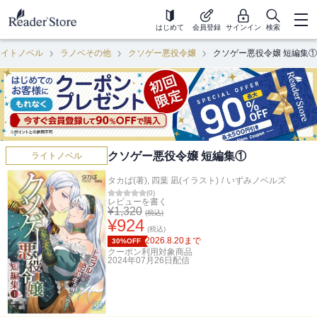
はじめて
会員登録
サインイン
検索
ライトノベル
ラノベその他
クソゲー悪役令嬢
クソゲー悪役令嬢 短編集①
クソゲー悪役令嬢 短編集①
ライトノベル
タカば(著)
,
四葉 凪(イラスト)
/
いずみノベルズ
(
0
)
レビューを書く
¥
1,320
(税込)
¥
924
(税込)
2026.8.20
まで
30%OFF
クーポン利用対象商品
2024年07月26日
配信