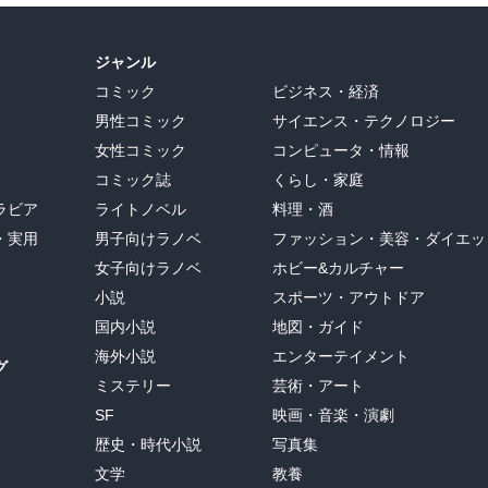
ジャンル
コミック
ビジネス・経済
男性コミック
サイエンス・テクノロジー
女性コミック
コンピュータ・情報
コミック誌
くらし・家庭
ラビア
ライトノベル
料理・酒
・実用
男子向けラノベ
ファッション・美容・ダイエッ
女子向けラノベ
ホビー&カルチャー
小説
スポーツ・アウトドア
国内小説
地図・ガイド
海外小説
エンターテイメント
グ
ミステリー
芸術・アート
SF
映画・音楽・演劇
歴史・時代小説
写真集
文学
教養