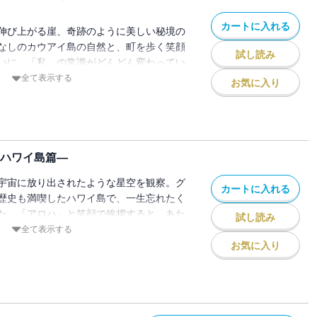
カートに入れる
伸び上がる崖、奇跡のように美しい秘境の
なしのカウアイ島の自然と、町を歩く笑顔
試し読み
いに、「私」の常識がどんどん変わってい
法にかけられたように――。ワイキキのグ
全て表示する
お気に入り
！ 上下巻、全12章オールカラーのコミ
 ハワイ島篇―
宇宙に放り出されたような星空を観察。グ
カートに入れる
歴史も満喫したハワイ島で、一生忘れたく
た。「アロハ」と笑顔で挨拶すると、あた
試し読み
はなぜだろう？ いるだけでハッピーにな
全て表示する
満載！ 上下巻、全12章オールカラーの
お気に入り