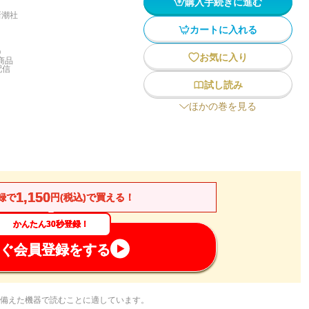
購入手続きに進む
新潮社
カートに入れる
)
お気に入り
商品
配信
試し読み
ほかの巻を見る
1,150
録で
円(税込)で買える！
かんたん30秒登録！
ぐ会員登録をする
備えた機器で読むことに適しています。