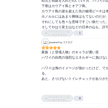
幼児と両親を入れた5人で1ヶ月、ハワイの
下巻はカウアイ島とオアフ島。

カウアイ島の崖を超えた先の秘境ビーチは本
ホノルルにはあまり興味はもてないのだが、
それにしても色々な意味ですごい旅だった。
そしてやはり富士山などの日本の山も、許
ブクログレビューは
1
いいねできません
powered by ブクログ
家族（と登場人物）のキャラが濃い笑

ハワイの自然の強烈なエネルギーに負けない
ハワイは海のイメージが強かったけど、で
る。

あと、さりげないトイレチェックがありがた
ハワイの歴史や文化に敬意を示してるのが
にしてくれているので分かりやすかった。

ブクログレビューは
0
いいねできません
パール・ハーバーは私も行こうと思ってま