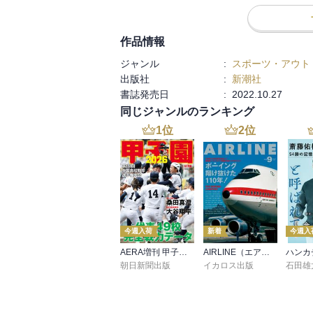
作品情報
ジャンル
:
スポーツ・アウト
出版社
:
新潮社
書誌発売日
:
2022.10.27
同じジャンルのランキング
1
位
2
位
今週入荷
新着
今週入
AERA増刊 甲子園 2026
AIRLINE（エアライン）2026年9月号
朝日新聞出版
イカロス出版
石田雄