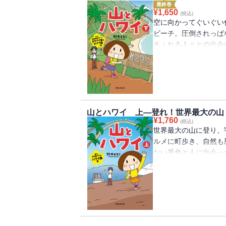
最終巻
¥
1,650
(税込)
空に向かってぐいぐい
ビーチ。圧倒されっぱ
あふれる人々との出会
く。まるでハワイの魔
ルメ＆観光もギッシリ
ックエッセイ。
山とハワイ 上―登れ！世界最大の山
¥
1,760
(税込)
世界最大の山に登り、
ルメに町歩き、自然も
ない景色と人に出会っ
たかい気持ちになるの
れる、ハワイの魅力が
コミックエッセイ。