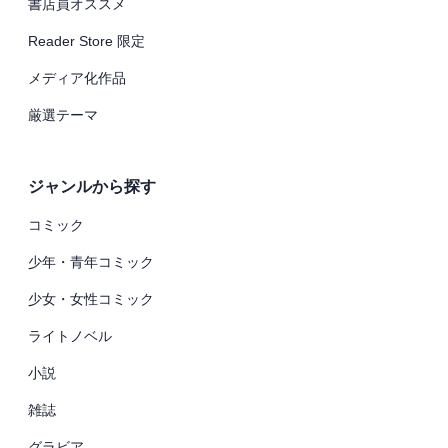
書店員オススメ
Reader Store 限定
メディア化作品
厳選テーマ
ジャンルから探す
コミック
少年・青年コミック
少女・女性コミック
ライトノベル
小説
雑誌
グラビア