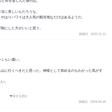
山と街を楽しんだ旅行記。

当に美しいんだろうな。

やはりハワイは大人気の観光地なだけはあるようだ。



可制にした方がいいと思う。
投稿日
:
2023.11.12
くらい濃い。

も山に行くべきだと思った。神様として崇めるのもわかった気がす
い。

十分伝わる。それに、何も知らない自分からしたら親しみやすく漫画
続きを読む
投稿日
:
2024.04.16
す。