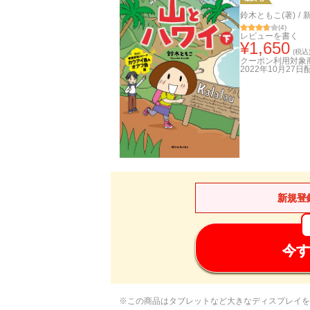
鈴木ともこ(著)
/
(
4
)
レビューを書く
¥
1,650
(税込
クーポン利用対象
2022年10月27日
新規登
今す
※この商品はタブレットなど大きなディスプレイを