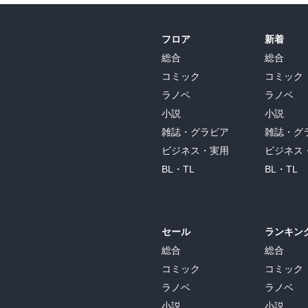
フロア
新着
総合
総合
コミック
コミック
ラノベ
ラノベ
小説
小説
雑誌・グラビア
雑誌・グ
ビジネス・実用
ビジネス
BL・TL
BL・TL
セール
ランキン
総合
総合
コミック
コミック
ラノベ
ラノベ
小説
小説