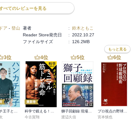
すべてのレビューを見る
ドア
-
登山
著者
:
鈴木ともこ
Reader Store発売日
:
2022.10.27
ファイルサイズ
:
126.2MB
もっと見る
3
位
4
位
5
位
6
位
荷
最新巻
ハンカチ王子と呼ばれて 斎藤佑樹 54勝の記憶
科学で鍛える！ タイパとコスパ最強のミニマル筋トレ革命
獅子回顧録 現場と編成でトップを務めた男の軌跡
プロ視点の野球観戦術
太
今古賀翔
渡辺久信
宮本慎也