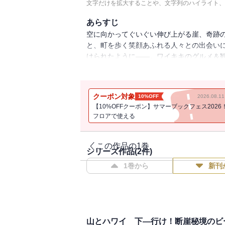
文字だけを拡大することや、文字列のハイライト、
あらすじ
空に向かってぐいぐい伸び上がる崖、奇跡
と、町を歩く笑顔あふれる人々との出会い
けられたように――。ワイキキのグルメ＆観
イ。
クーポン対象
10%OFF
2026.08.
【10%OFFクーポン】サマーブックフェス2026
フロアで使える
この作品の1巻
シリーズ作品(
2
件)
1巻から
新刊
山とハワイ 下―行け！断崖秘境のビ