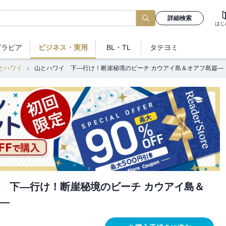
詳細検索
はじ
グラビア
ビジネス
・実用
BL・TL
タテヨミ
とハワイ
山とハワイ 下―行け！断崖秘境のビーチ カウアイ島＆オアフ島篇―
 下―行け！断崖秘境のビーチ カウアイ島＆
―