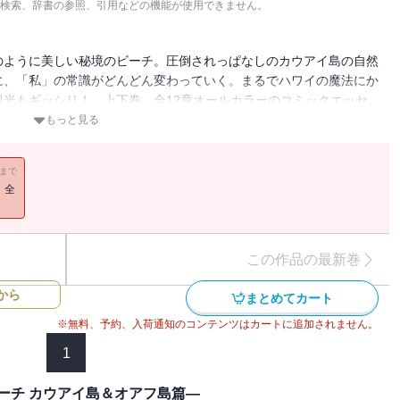
検索、辞書の参照、引用などの機能が使用できません。
のように美しい秘境のビーチ。圧倒されっぱなしのカウアイ島の自然
に、「私」の常識がどんどん変わっていく。まるでハワイの魔法にか
光もギッシリ！ 上下巻、全12章オールカラーのコミックエッセ
もっと見る
11まで
！全
この作品の最新巻
から
まとめてカート
※無料、予約、入荷通知のコンテンツはカートに追加されません。
1
ーチ カウアイ島＆オアフ島篇―