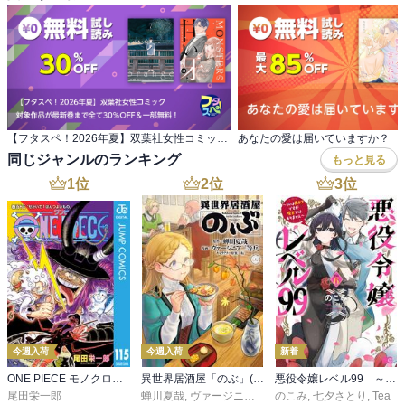
【フタスペ！2026年夏】双葉社女性コミック 対象作品が最新巻まで全て30％OFF＆一部無料！
あなたの愛は届いていますか？
同じジャンルのランキング
もっと見る
1
位
2
位
3
位
今週入荷
今週入荷
新着
ONE PIECE モノクロ版 115
異世界居酒屋「のぶ」(22)
悪役令嬢レベル99 ～私は裏ボスですが魔王ではありません～ その６
尾田栄一郎
蝉川夏哉
,
ヴァージニア二等兵
のこみ
,
転
,
七夕さとり
,
Tea