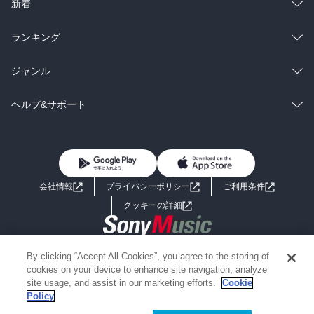
ラノベ
小説
総合
コミック
新着
雑誌・グラビア
ビジネス・実用
ラノベ
小説
総合
コミック
ランキング
BL・TL
雑誌・グラビア
ビジネス・実用
ラノベ
小説
総合
コミック
ジャンル
BL・TL
雑誌・グラビア
ビジネス・実用
ラノベ
小説
コミック
男性コミック
ヘルプ&サポート
BL・TL
雑誌・グラビア
ビジネス・実用
女性コミック
コミック誌
初めての方へ
ヘルプ
BL・TL
ライトノベル
男子向けラノベ
よくあるご質問
お問い合わせ
会社情報
プライバシーポリシー
ご利用条件
女子向けラノベ
小説
利用規約
クッキーの詳細
国内小説
海外小説
Copyright 2017 - 2026 Sony Music Entertainment(Japan) Inc.
By clicking “Accept All Cookies”, you agree to the storing of
ミステリー
SF
Information on the site is for the Japan domestic market only
cookies on your device to enhance site navigation, analyze
powered by
site usage, and assist in our marketing efforts.
Cookie
Policy
歴史・時代小説
文学