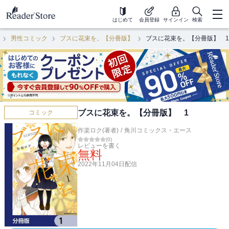
はじめて
会員登録
サインイン
検索
男性コミック
ブスに花束を。【分冊版】
ブスに花束を。【分冊版】 1
ブスに花束を。【分冊版】 1
コミック
作楽ロク(著者)
/
角川コミックス・エース
(
0
)
レビューを書く
無料
2022年11月04日
配信