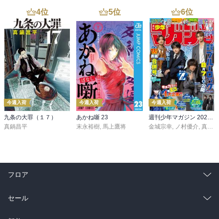
4
位
5
位
6
位
今週入荷
今週入荷
今週入荷
九条の大罪（１７）
あかね噺 23
週刊少年マガジン 2026年36・37号[2026年8月5日発売]
真鍋昌平
末永裕樹
,
馬上鷹将
金城宗幸
,
ノ村優介
,
真島ヒロ
フロア
総合
コミック
セール