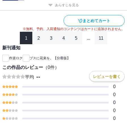
あらすじを見る
まとめてカート
※無料、予約、入荷通知のコンテンツはカートに追加されません。
1
2
3
4
5
...
11
新刊通知
作楽ロク
ブスに花束を。【分冊版】
この作品のレビュー
（
0
件）
--
レビューを書く
平均
0
0
0
0
0