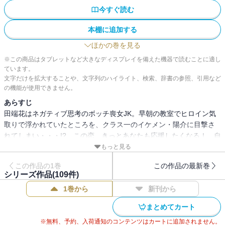
今すぐ読む
本棚に追加する
ほかの巻を見る
※この商品はタブレットなど大きなディスプレイを備えた機器で読むことに適し
ています。
文字だけを拡大することや、文字列のハイライト、検索、辞書の参照、引用など
の機能が使用できません。
あらすじ
田端花はネガティブ思考のボッチ喪女JK。早朝の教室でヒロイン気
取りで浮かれていたところを、クラス一のイケメン・陽介に目撃さ
れてしまい・・・!? この恋、きっとあなたも応援したくなる！ 自
虐系喪女コメディ！ 分冊版第1弾。※本作品は単行本を分割したも
もっと見る
ので、本編内容は同一のものとなります。重複購入にご注意くださ
この作品の1巻
この作品の最新巻
い。
シリーズ作品(
109
件)
1巻から
新刊から
まとめてカート
※無料、予約、入荷通知のコンテンツはカートに追加されません。