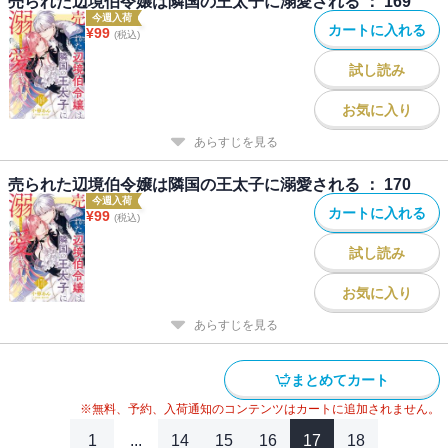
売られた辺境伯令嬢は隣国の王太子に溺愛される ： 169
今週入荷
カートに入れる
¥
99
(税込)
試し読み
お気に入り
あらすじを見る
売られた辺境伯令嬢は隣国の王太子に溺愛される ： 170
今週入荷
カートに入れる
¥
99
(税込)
試し読み
お気に入り
あらすじを見る
まとめてカート
※無料、予約、入荷通知のコンテンツはカートに追加されません。
1
...
14
15
16
17
18