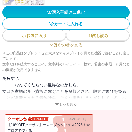
購入手続きに進む
カートに入れる
お気に入り
試し読み
ほかの巻を見る
※この商品はタブレットなど大きなディスプレイを備えた機器で読むことに適し
ています。
文字だけを拡大することや、文字列のハイライト、検索、辞書の参照、引用など
の機能が使用できません。
あらすじ
「――なんてくだらない世界なのかしら」
女はお家柄の良い貴族に嫁ぐことを命題とされ、殿方に媚びを売る
ことが常識とされる貴族社会。そんな世界にうんざりしている、ハ
ルミッヒ辺境伯令嬢アンナ。
もっと見る
殿方よりも戦場に恋焦がれてしまう彼女は、父と共に戦場へ出るこ
とを夢見ていた。
クーポン対象
10%OFF
2026.08.11まで
しかしある日、隣国のアルビオン王国の侵攻を受け、出陣した父は
【10%OFFクーポン】サマーブックフェス2026！全
帰らぬ人となってしまう。
フロアで使える