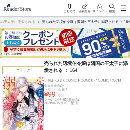
はじめて
会員登録
サインイン
検索
国の王太子に溺愛される
売られた辺境伯令嬢は隣国の王太子に溺愛される ： 164
売られた辺境伯令嬢は隣国の王太子に溺
愛される ： 164
コミック
小椋あん(著)
,
COMIC ROOM(著)
/
COMIC ROOM
(
0
)
レビューを書く
¥
99
(税込)
クーポン利用対象商品
2026年06月10日
配信