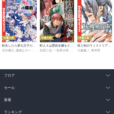
今週入荷
今週入荷
今週入荷
転生したら第七王子だったので、気ままに魔術を極めます（２４）
町人Ａは悪役令嬢をどうしても救いたい ～どぶと空と氷の姫君～１０【電子書店共通特典イラスト付】
杖と剣のウィストリア（１６）
石沢庸介
,
謙虚なサークル
,
メル。
目黒三吉
,
一色孝太郎
,
Parum
大森藤ノ
,
青井聖
フロア
総合
コミック
セール
ラノベ
小説
総合
コミック
新着
雑誌・グラビア
ビジネス・実用
ラノベ
小説
総合
コミック
ランキング