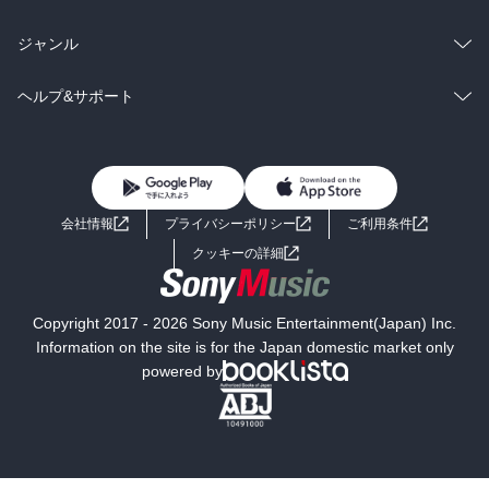
BL・TL
雑誌・グラビア
ビジネス・実用
ラノベ
小説
総合
コミック
ジャンル
BL・TL
雑誌・グラビア
ビジネス・実用
ラノベ
小説
コミック
男性コミック
ヘルプ&サポート
BL・TL
雑誌・グラビア
ビジネス・実用
女性コミック
コミック誌
初めての方へ
ヘルプ
BL・TL
ライトノベル
男子向けラノベ
よくあるご質問
お問い合わせ
会社情報
プライバシーポリシー
ご利用条件
女子向けラノベ
小説
利用規約
クッキーの詳細
国内小説
海外小説
Copyright 2017 - 2026 Sony Music Entertainment(Japan) Inc.
ミステリー
SF
Information on the site is for the Japan domestic market only
powered by
歴史・時代小説
文学
雑誌
グラビア写真集