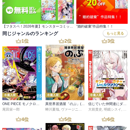
【フタスペ！2026年夏】モンスターコミックスｆ 『かたわれ令嬢が男装する理由』2巻無料ほか
”婚約破棄”作品特集！！
同じジャンルのランキング
もっと見る
1
位
2
位
3
位
今週入荷
今週入荷
今週入荷
ONE PIECE モノクロ版 115
異世界居酒屋「のぶ」(22)
信じていた仲間達にダンジョン奥地で殺されかけたがギフト『無限ガチャ』でレベル９９９９の仲間達を手に入れて元パーティーメンバーと世界に復讐＆『ざまぁ！』します！（２３）
尾田栄一郎
蝉川夏哉
,
ヴァージニア二等兵
大前貴史
,
転
,
明鏡シスイ
,
ｔｅ
4
位
5
位
6
位