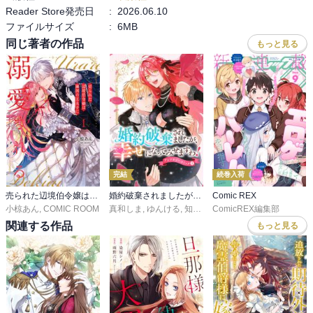
Reader Store発売日
:
2026.06.10
ファイルサイズ
:
6MB
同じ著者の作品
もっと見る
完結
続巻入荷
売られた辺境伯令嬢は隣国の王太子に溺愛される【コミックス版】
婚約破棄されましたが、幸せになってみせますわ！アンソロジーコミック【単行本版】
Comic REX
小椋あん
,
COMIC ROOM
真和しま
,
ゆんける
,
知壱イチ
ComicREX編集部
,
光野風夏
,
ウマおはぎ
,
C
関連する作品
もっと見る