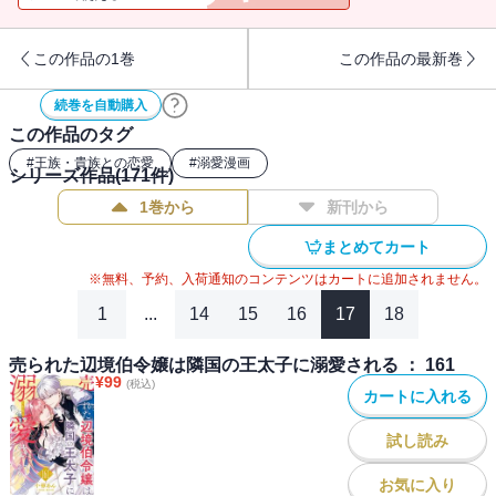
さらに跡取りである長男アロイスまで人質に取られ、窮地に立たさ
れたハルミッヒ家は隣国へアンナを差し出す決断を下すのだった
この作品の1巻
この作品の最新巻
――。
続巻を自動購入
この作品のタグ
#
王族・貴族との恋愛
#
溺愛漫画
シリーズ作品(
171
件)
1巻から
新刊から
まとめてカート
※無料、予約、入荷通知のコンテンツはカートに追加されません。
1
...
14
15
16
17
18
売られた辺境伯令嬢は隣国の王太子に溺愛される ： 161
¥
99
(税込)
カートに入れる
試し読み
お気に入り