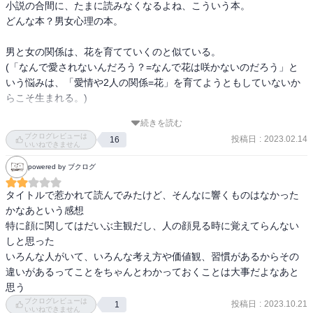
小説の合間に、たまに読みなくなるよね、こういう本。

どんな本？男女心理の本。

男と女の関係は、花を育てていくのと似ている。

(「なんで愛されないんだろう？=なんで花は咲かないのだろう」と
いう悩みは、「愛情や2人の関係=花」を育てようともしていないか
らこそ生まれる。)

続きを読む
から始まり…

ブクログレビューは
投稿日
:
2023.02.14
16
いいねできません
相手のことを知るためにどういう質問の仕方やコミニュケーション
powered by ブクログ
を取ればよいか、なるほど、と思わされる部分もありました。

タイトルで惹かれて読んでみたけど、そんなに響くものはなかった
「相手との相性が分かる7つの質問」は、個人的に使ってみようと思
かなあという感想

います。
特に顔に関してはだいぶ主観だし、人の顔見る時に覚えてらんない
しと思った

いろんな人がいて、いろんな考え方や価値観、習慣があるからその
違いがあるってことをちゃんとわかっておくことは大事だよなあと
思う
ブクログレビューは
投稿日
:
2023.10.21
1
いいねできません