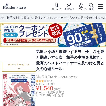
はじめて
会員登録
サインイン
検索
る女 相手の本性を見抜き、最高のベストパートナーを見つける男と女の心理ルール
気遣いを恋と勘違いする男、優しさを愛
と勘違いする女 相手の本性を見抜き、
最高のベストパートナーを見つける男と
ホビー＆カルチャ
女の心理ルール
ー
関口美奈子(著者)
/
KADOKAWA
(
5
)
レビューを書く
¥
1,540
(税込)
クーポン利用対象商品
2022年10月04日
配信