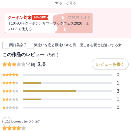
女になりたがる女』第二弾！！「優しさは愛情の証」「気遣ってく
もっと見る
れるから脈ありだ」。それ、全部勘違いですから！ 男と女の真実
を知る元銀座ナンバーワンホステスが、相手の本音や本性を見抜
クーポン対象
10%OFF
2026.08.11まで
き、最短距離でベストパートナーを見分ける方法を教えます！！そ
【10%OFFクーポン】サマーブックフェス2026！全
こで、本書は元銀座ナンバーワンホステスとして、また結婚相談所
フロアで使える
新刊通知
の経営者として多くの男女に接してきた経験を生かし、相手の本音
や本性を見抜くノウハウを伝授。自分に合う最良の恋愛・結婚相手
関口美奈子
気遣いを恋と勘違いする男、優しさを愛と勘違いする女
を最短距離で見つけるための心理学、人相学などを駆使した手法を
紹介していきます。著者が独学で習得した心理学に加え、これまで
この作品のレビュー
（
5
件）
接してきた男女の顔や身体的特徴などから、性格や付き合ってはい
3.0
レビューを書く
平均
けないタイプを見抜く人相学をイラストや３コマでわかりやすく、
楽しく紹介する。（例：眉が切れている男性は、DV気質／たれ目で
0
目じりが丸い女性は押しに弱く浮気しやすい）【CONTENTS】第１
1
章 お互いに「勘違い」が終わらない男と女、3つのすれ違い第２
3
章 パートナーに選んではいけない男女、パートナーにふさわしい
1
男女は“見た目”でわかる！第３章 相手の本性と嘘を見抜くにはSNS
やLINE、普段の言動のココを見る！第４章 相手との相性がわかる
0
７つの質問第５章 運命の相手を見極め交際・結婚を決断するため
の9つの方法
powered by ブクログ