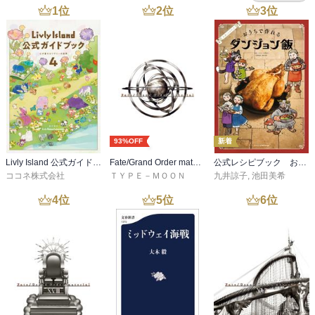
1
位
2
位
3
位
93%OFF
新着
Livly Island 公式ガイドブック４ 心が重なるリヴリーの世界【プロダクトコード付き】
Fate/Grand Order material I
公式レシピブック おうちで作れるダンジョン飯
ココネ株式会社
ＴＹＰＥ－ＭＯＯＮ
九井諒子
,
池田美希
4
位
5
位
6
位