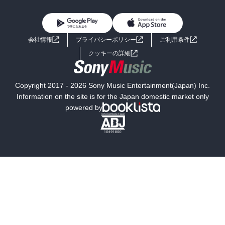
BL・TL
雑誌・グラビア
ビジネス・実用
女性コミック
コミック誌
初めての方へ
ヘルプ
BL・TL
ライトノベル
男子向けラノベ
よくあるご質問
お問い合わせ
会社情報
プライバシーポリシー
ご利用条件
女子向けラノベ
小説
利用規約
クッキーの詳細
国内小説
海外小説
Copyright 2017 - 2026 Sony Music Entertainment(Japan) Inc.
ミステリー
SF
Information on the site is for the Japan domestic market only
powered by
歴史・時代小説
文学
雑誌
グラビア写真集
ボーイズラブ
ティーンズラブ
人文・思想・歴史
社会・政治・法律
ビジネス・経済
サイエンス・テクノロジー