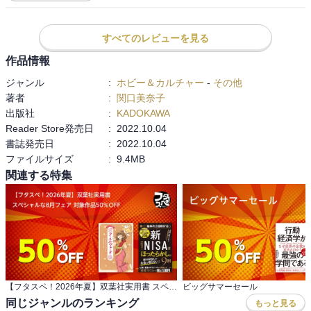
すべてのレビューを見る
作品情報
ジャンル
:
ホビー＆カルチャー
-
その他
著者
:
関口美奈子
出版社
:
KADOKAWA
Reader Store発売日
:
2022.10.04
書誌発売日
:
2022.10.04
ファイルサイズ
:
9.4MB
関連する特集
【フタスペ！2026年夏】双葉社実用書 スペシャルな8月フェア 対象作品50％OFF
ビッグサマーセール
同じジャンルのランキング
もっと見る