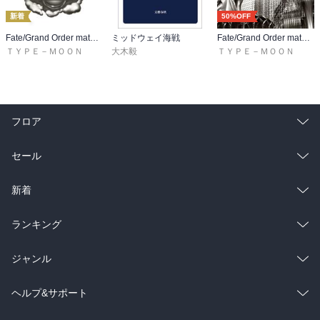
新着
50%OFF
Fate/Grand Order material XVIII
ミッドウェイ海戦
Fate/Grand Order material XVI
ＴＹＰＥ－ＭＯＯＮ
大木毅
ＴＹＰＥ－ＭＯＯＮ
フロア
総合
コミック
セール
ラノベ
小説
総合
コミック
新着
雑誌・グラビア
ビジネス・実用
ラノベ
小説
総合
コミック
ランキング
BL・TL
雑誌・グラビア
ビジネス・実用
ラノベ
小説
総合
コミック
ジャンル
BL・TL
雑誌・グラビア
ビジネス・実用
ラノベ
小説
コミック
男性コミック
ヘルプ&サポート