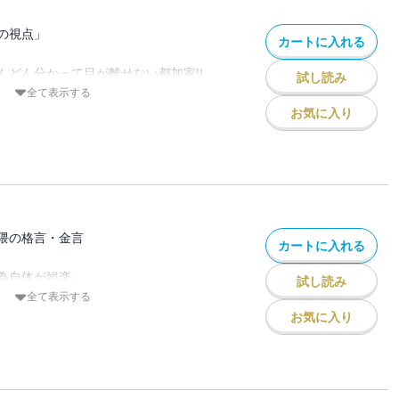
よなら絶望先生』『かくしごと』と
の視点」
カートに入れる
米田康治の最新作。
だから描ける
んどん分かって目が離せない都加家!!
試し読み
!!
愛らしい渋谷の小学生！
全て表示する
ファン感涙キャラがご来訪したり、
お気に入り
しい特典わんさかの「クメカ」付き!!
御大の視点は予測不可能で面白い。
隈の格言・金言
カートに入れる
為自体が娯楽」
試し読み
は走馬灯」
生を目指したい」
全て表示する
一代の内に死にたい」
お気に入り
!?
遣いで先生をやめさせるな」
っただけはある。
ていいと思う」
てのファンもみんな楽しいハッピータイ
本は四季でなく五季」
玉県民」