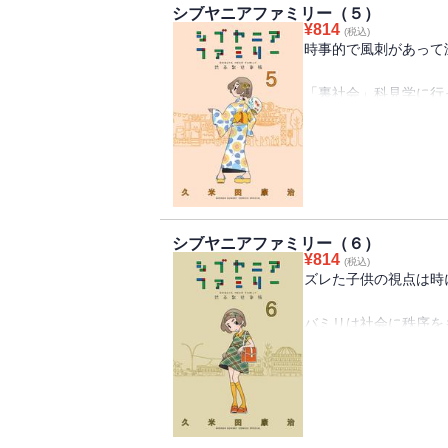
シブヤニアファミリー（５）
¥
814
『かってに改蔵』『さ
(税込)
時事的で風刺があって
話題作を送り続ける久
「さんま御殿」でも大
ズレてて、スレてて、
「裏社会」科見学に行
今巻でも持ってると嬉
子供を通して知るのは
かわいくなくなる進化
「書道」 「サ道」に
「増税メガネ」のよう
イッコの髪が伸びたこ
熊に襲われた時の死ん
見た目がストライクだ
「私語禁止」の場所で
急に意識し始めるエル
最悪結果に対処するダ
恋の始まりか!？
シブヤニアファミリー（６）
オーバーツーリズム対
¥
814
”上司“になりたいとい
(税込)
としたり、
ズレた子供の視点は時
その理由が微笑ましく
今巻も渋谷っ子、世に
キャラの魅力がどんど
バミリは社会に秩序を
大人気・舘古舞ちゃん
五月病はむしろ夢追い
目指せ肉体疲労児。
街に漂うニオイで今週
都知事選は300万払