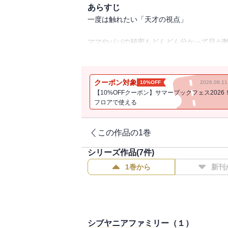
あらすじ
一度は触れたい「天才の視点」
ママやパパの秘密もどんどん分かって目が離
ズレてて、スレてて、愛らしい渋谷の小学
約30年ぶりの登場、ファン感涙キャラがご
相変わらず天才クメタ御大の視点は予測不
クーポン対象
10%OFF
2026.08.
【10%OFFクーポン】サマーブックフェス2026
「いいな漬け」
フロアで使える
「鍋奉行不足」
「三択老師」
「比の用心」
この作品の1巻
「ムードロス」
シリーズ作品(
7
件)
「あの忍者は三流」
「一番タイパがいいのは走馬灯」
1巻から
新刊
なんでこんなに思いつく!?
明石家さんまさんも唸っただけはある。
昔からのファンも初めてのファンもみんな
シブヤニアファミリー（１）