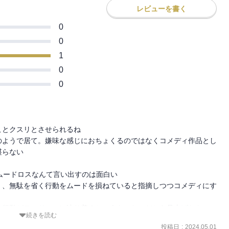
レビューを書く
0
0
1
0
0
とクスリとさせられるね

のようで居て。嫌味な感じにおちょくるのではなくコメディ作品とし
らない

ムードロスなんて言い出すのは面白い

く、無駄を省く行動をムードを損ねていると指摘しつつコメディにす
行動がフードロスに辿り着くというものなのだから見上げたもの

続きを読む
投稿日
:
2024.05.01