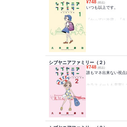
¥
748
『かってに改蔵』『さよなら絶望先生』『
(税込)
いつも以上です。
話題作を送り続ける久米田康治のお届けす
『かってに改蔵』『さ
今巻でも持ってると嬉しい特典わんさかの「
を送り続ける久米田康
品です。渋谷に住む著
小３女子が世をバッサ
紙の単行本オビには初
プレゼントへの応募に
シブヤニアファミリー（２）
り、持ってるとお得な
¥
748
(税込)
誰もマネ出来ない視点
クラスメートも充実し
イッコちゃん達の小学
今巻より1話あたりが
プラス２ページがネタ
オススメは検診3部作
健康診断、視力検査、
それぞれ別々の話に昇