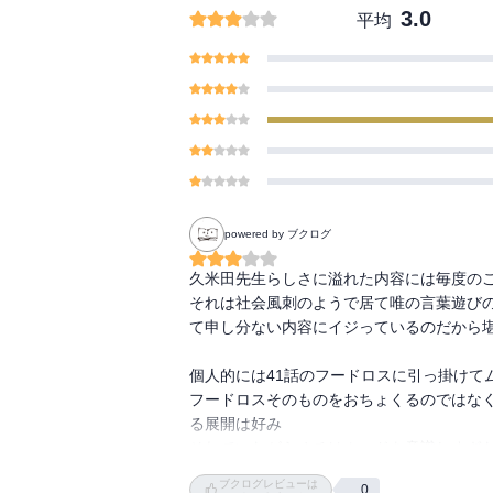
3.0
平均
powered by ブクログ
久米田先生らしさに溢れた内容には毎度のこ
それは社会風刺のようで居て唯の言葉遊び
て申し分ない内容にイジっているのだから堪
個人的には41話のフードロスに引っ掛けて
フードロスそのものをおちょくるのではな
る展開は好み

それでいながらオチはムードを意識しすぎた
ブクログレビューは
0