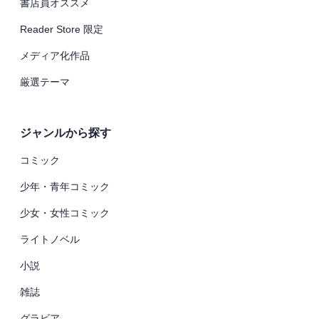
書店員オススメ
Reader Store 限定
メディア化作品
厳選テーマ
ジャンルから探す
コミック
少年・青年コミック
少女・女性コミック
ライトノベル
小説
雑誌
グラビア