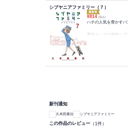
メダカの学校作って偉
シブヤニアファミリー（７）
沖縄旅行の最大の楽し
最新巻
いから。
¥
814
(税込)
沖縄で見たVIP多妻制
ハチの人気を脅かすパ
イッコのまわりはいつ
長女イッコは超絶シブ
3年果汁組の愉快な子
長男伊澄は本質をつけ
パパ無職。
ママは元ギャルサーの
不安だらけの日本でも
鬼才が描く愛嬌家族！
新刊通知
久米田康治
シブヤニアファミリー
この作品のレビュー
（
1
件）