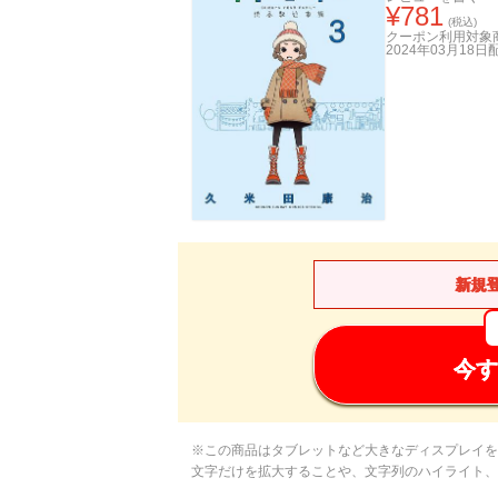
¥
781
(税込)
クーポン利用対象
2024年03月18日
新規
今す
※この商品はタブレットなど大きなディスプレイを
文字だけを拡大することや、文字列のハイライト、