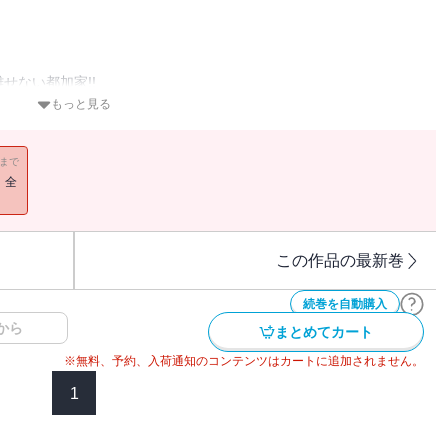
せない都加家!!
生！
もっと見る
来訪したり、
可能で面白い。
11まで
！全
この作品の最新巻
続巻を自動購入
から
まとめてカート
※無料、予約、入荷通知のコンテンツはカートに追加されません。
1
楽しいハッピータイム！