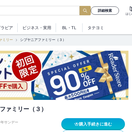
詳細検索
はじ
グラビア
ビジネス
・実用
BL・TL
タテヨミ
ァミリー
シブヤニアファミリー（３）
ファミリー（３）
少年サンデー
購入手続きに進む