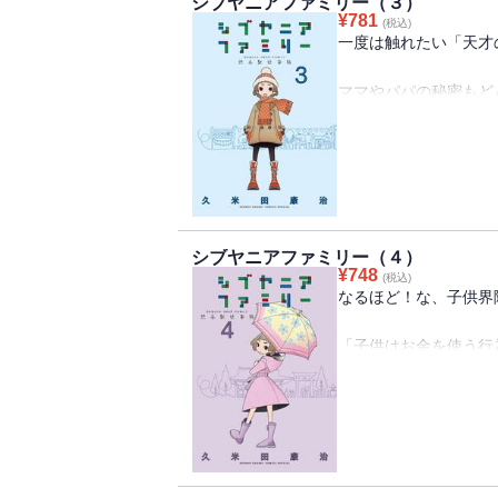
シブヤニアファミリー（３）
¥
781
(税込)
『かってに改蔵』『さ
一度は触れたい「天才
話題作を送り続ける久
渋谷を知り尽くす著者
ママやパパの秘密もど
「渋谷在住家族の物語」
ズレてて、スレてて、
約30年ぶりの登場、
今巻でも持ってると嬉
相変わらず天才クメタ
「いいな漬け」
「鍋奉行不足」
シブヤニアファミリー（４）
「三択老師」
¥
748
(税込)
「比の用心」
なるほど！な、子供界
「ムードロス」
「あの忍者は三流」
「子供はお金を使う行
「一番タイパがいいの
「上級生より中の上級
「もう10歳、美しい
なんでこんなに思いつく
「子供からの下剋上気
明石家さんまさんも唸
「働かざる者でも食べ
昔からのファンも初め
「春暑夏秋冬、今の日
ム！
「渋谷通はだいたい埼