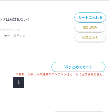
人になれば新札に。
みは帰って来た時「渋谷が一番」を言いた
カートに入れる
。
ンダは絶対見ない！
試し読み
も楽しいことだらけ。
ヤ愛の持ち主。
供たち！
る幼児。
全て表示する
お気に入り
リーダーかもしれない。
最高のポジティブ家族！
まとめてカート
※無料、予約、入荷通知のコンテンツはカートに追加されません。
1