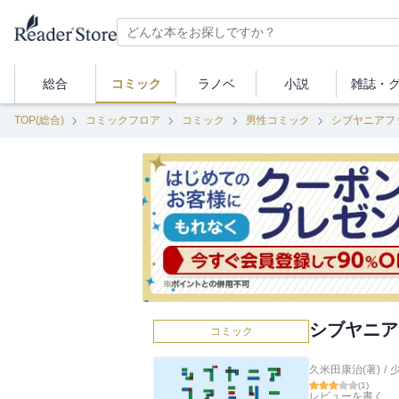
総合
コミック
ラノベ
小説
雑誌・
TOP(総合)
コミックフロア
コミック
男性コミック
シブヤニアフ
シブヤニア
コミック
久米田康治(著)
/
(
1
)
レビューを書く