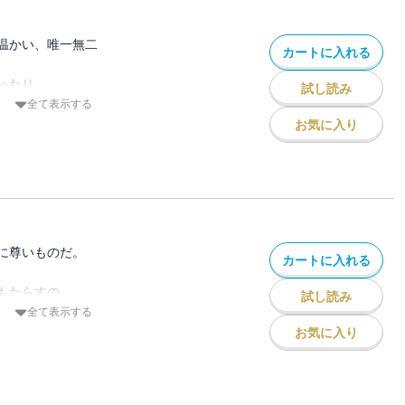
よなら絶望先生』『かくしごと』と
温かい、唯一無二
米田康治のお届けする最新作！
カートに入れる
活躍な著者が描く、
愛らしい渋谷の小学生たち。
ったり
しい特典わんさかの「クメカ」付き!!
試し読み
日本の今。
より退化を求めたり
全て表示する
続き「北海道」を極めたり
お気に入り
なステキなあだ名を欲したり
とで
だ振りを演技指導してもらったり
ったのか
公の話をしたり
くん。
メージトレーニング「ダメトレ」したり
策で２体目のハチ公…忠犬パチ公を作ろう
う弟くん伊澄。
に尊いものだ。
…
カートに入れる
憚る！
ん深掘りされていく今巻！
もたらすの、
試し読み
初登場。
全て表示する
人が現実見れるクールダウン。
お気に入り
のフェスを当てろ。
って自分の顔写真を貼るイベントだ。