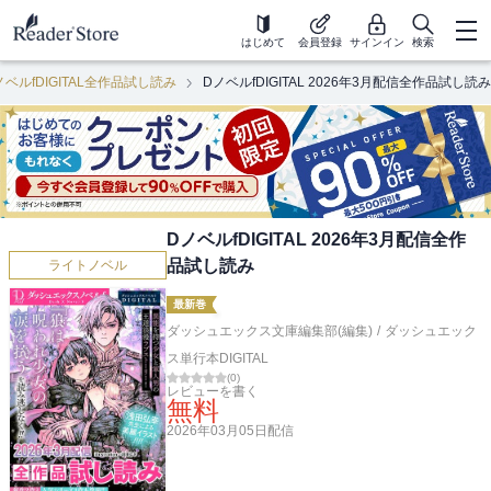
はじめて
会員登録
サインイン
検索
ノベルfDIGITAL全作品試し読み
DノベルfDIGITAL 2026年3月配信全作品試し読み
DノベルfDIGITAL 2026年3月配信全作
品試し読み
ライトノベル
最新巻
ダッシュエックス文庫編集部(編集)
/
ダッシュエック
ス単行本DIGITAL
(
0
)
レビューを書く
無料
2026年03月05日
配信