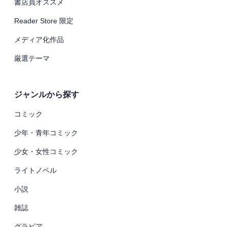
書店員オススメ
Reader Store 限定
メディア化作品
厳選テーマ
ジャンルから探す
コミック
少年・青年コミック
少女・女性コミック
ライトノベル
小説
雑誌
グラビア