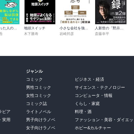
疲れ切った人のための勉強法
地頭スイッチ
小さな会社を強くするマーケティング思考
人新世の「黙示録」（集英社シリーズ・コモン）
吾
木下勝寿
岩崎邦彦
斎藤幸平
ジャンル
コミック
ビジネス・経済
男性コミック
サイエンス・テクノロジー
女性コミック
コンピュータ・情報
コミック誌
くらし・家庭
ラビア
ライトノベル
料理・酒
・実用
男子向けラノベ
ファッション・美容・ダイエッ
女子向けラノベ
ホビー&カルチャー