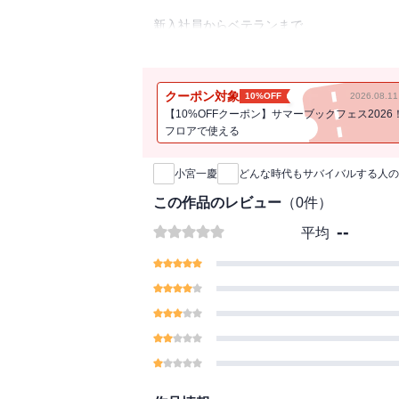
新入社員からベテランまで、
すべてのビジネスパーソンが身につけるべ
11のスキルの鍛え方・磨き方をこの１冊に
クーポン対象
10%OFF
2026.08.
□27年間、現場を見てきたトップコンサル
【10%OFFクーポン】サマーブックフェス2026
「圧倒的な結果を出すための思考と行動」
フロアで使える
新刊通知
読んだらすぐに実践したくなる401ものTIP
小宮一慶
どんな時代もサバイバルする人の
第1章 ビジネスパーソンの共通言語を手に
この作品のレビュー
（
0
件）
第2章 課題や仮説を見出し、活用する「発
--
平均
第3章 人生100年時代を強く生き抜く「勉
第4章 できるビジネスパーソンは読み方が
第5章 成果につなげるタイムマネジメント
第6章 ビジネスパーソンの最重要スキル「
第7章 インプットした情報をアイデアに変
第8章 アクションを起こして継続する「実
第9章 人としての魅力を磨く「人物力」
第10章 個人だけでなく、チームの成果を
第11章 すべては毎日の生き方が決める「習