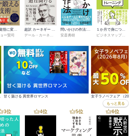
あり
不安が覚悟に変わる 心を鍛える技術
超訳 カーネギー 道は開ける エッセンシャル版
問いかけの作法:チームの魅力と才能を引き出す技術
１か月で身につく 大人の語彙力トレーニング
ジョー賢司
デール・カーネギー
,
弓場隆
安斎勇樹
ビジネスマップ編集部
～』完結記念セール！
甘く蕩ける 異世界ロマンス
女子ラノベフェア （202
もっと見る
3
位
4
位
5
位
6
位