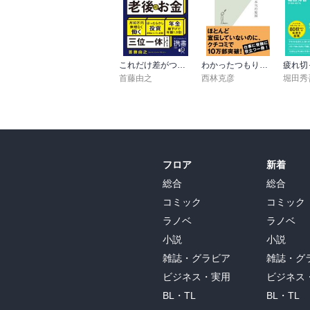
これだけ差がつく！老後のお金 55歳から15年で2500万円をつくる
わかったつもり～読解力がつかない本当の原因～
首藤由之
西林克彦
堀田秀
フロア
新着
総合
総合
コミック
コミック
ラノベ
ラノベ
小説
小説
雑誌・グラビア
雑誌・グ
ビジネス・実用
ビジネス
BL・TL
BL・TL