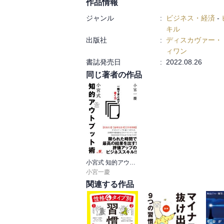
作品情報
ジャンル
:
ビジネス・経済
-
■こんな方におすすめです!
キル
・まだ入社して間もないので、どんなビジ
出版社
:
ディスカヴァー・
・昇進・昇任を機に、仕事も一段階スキル
ィワン
・コンサルタントのものの見方、考え方を
書誌発売日
:
2022.08.26
・仕事がうまく回っていない実感があり
同じ著者の作品
・自分の苦手分野（数字力、実行力、習慣
・これまで自己流で仕事をしていたので、
・初めて部下を持つようになったが、どう
小宮式 知的アウトプット術
小宮一慶
関連する作品