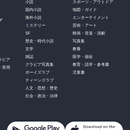
小説
スポーツ・アウトドア
国内小説
地図・ガイド
海外小説
エンターテイメント
グ
ミステリー
芸術・アート
SF
映画・音楽・演劇
歴史・時代小説
写真集
文学
教養
雑誌
医学・福祉
ラビア
グラビア写真集
教育・語学・参考書
・実用
ボーイズラブ
児童書
ティーンズラブ
人文・思想・歴史
社会・政治・法律