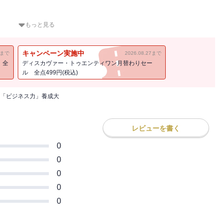
き
もっと見る
！
キャンペーン実施中
11まで
2026.08.27まで
タントだから知っている、
！全
ディスカヴァー・トゥエンティワン月替わりセー
のすべてがわかる！
ル 全点499円(税込)
Sを全網羅
「ビジネス力」養成大
入れる「数字力」
見力」
レビューを書く
強力」
違う「読書力」
0
「時間力」
0
解決力」
0
える「発想力」
0
行力」
0
上げる「リーダー力」
慣力」