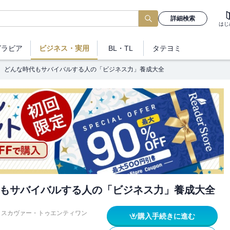
詳細検索
はじ
グラビア
ビジネス
・実用
BL・TL
タテヨミ
どんな時代もサバイバルする人の「ビジネス力」養成大全
もサバイバルする人の「ビジネス力」養成大全
ィスカヴァー・トゥエンティワン
購入手続きに進む