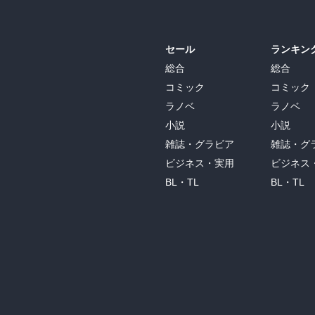
セール
ランキン
総合
総合
コミック
コミック
ラノベ
ラノベ
小説
小説
雑誌・グラビア
雑誌・グ
ビジネス・実用
ビジネス
BL・TL
BL・TL