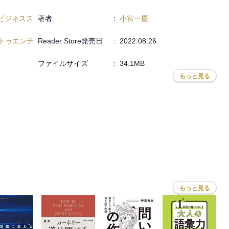
ビジネスス
著者
:
小宮一慶
ネススキルを身につければいいかわからない
トゥエンテ
Reader Store発売日
:
2022.08.26
アップしたい
知りたい
ファイルサイズ
:
34.1MB
、なんとかしたい
もっと見る
力など）を認識しており、それを補強したい
ほかの会社で通用するか不安
指導していいかわからない
もっと見る