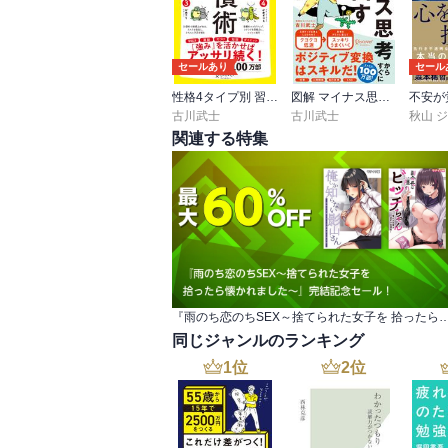
セールあり
セール
性格4タイプ別 習慣術
図解 マイナス思考からすぐに抜け出す9つの習慣（特装版）
古川武士
古川武士
秋山 
関連する特集
『雨のち恋のちSEX～捨てられた女子を 拾ったら懐かれました
同じジャンルのランキング
1
位
2
位