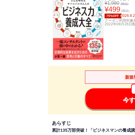
¥
1,980
(税込)
¥
499
(税込)
2026.8.
75%OFF
クーポン利用対象
2022年08月26日
新規
今す
あらすじ
累計135万部突破！「ビジネスマンの養成