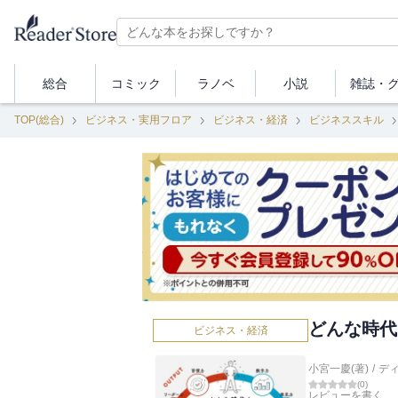
総合
コミック
ラノベ
小説
雑誌・
TOP(総合)
ビジネス・実用フロア
ビジネス・経済
ビジネススキル
どんな時代
ビジネス・経済
小宮一慶(著)
/
デ
(
0
)
レビューを書く