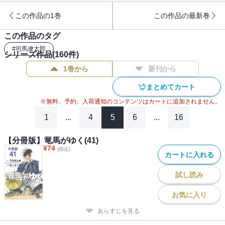
この作品の1巻
この作品の最新巻
この作品のタグ
#
司馬遼太郎
シリーズ作品(
160
件)
1巻から
新刊から
まとめてカート
※無料、予約、入荷通知のコンテンツはカートに追加されません。
1
...
4
5
6
...
16
【分冊版】竜馬がゆく(41)
¥
74
(税込)
カートに入れる
試し読み
お気に入り
あらすじを見る