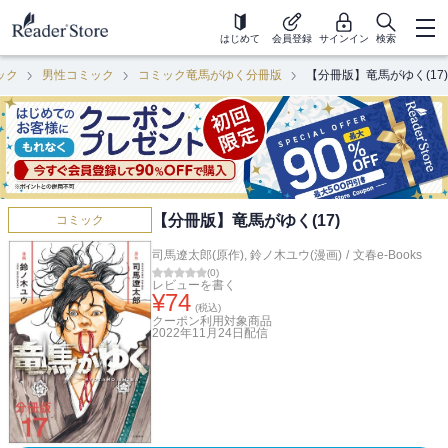
はじめて
会員登録
サインイン
検索
ック
男性コミック
コミック竜馬がゆく分冊版
【分冊版】竜馬がゆく(17)
【分冊版】竜馬がゆく(17)
コミック
司馬遼太郎(原作)
,
鈴ノ木ユウ(漫画)
/
文春e-Books
(
0
)
レビューを書く
¥
74
(税込)
クーポン利用対象商品
2022年11月24日
配信