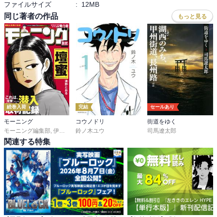
ファイルサイズ
:
12MB
同じ著者の作品
もっと見る
続巻入荷
完結
セールあり
モーニング
コウノドリ
街道をゆく
モーニング編集部
,
伊咲智太
鈴ノ木ユウ
,
オオイシヒロト
,
森高夕次
,
司馬遼太郎
足立金太郎
,
出端祐大
,
江
関連する特集