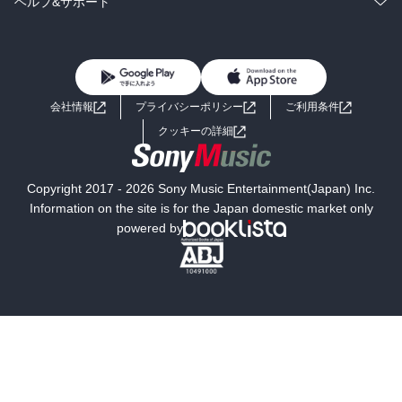
コミック
男性コミック
ヘルプ&サポート
BL・TL
雑誌・グラビア
ビジネス・実用
女性コミック
コミック誌
初めての方へ
ヘルプ
BL・TL
ライトノベル
男子向けラノベ
よくあるご質問
お問い合わせ
会社情報
プライバシーポリシー
ご利用条件
女子向けラノベ
小説
利用規約
クッキーの詳細
国内小説
海外小説
Copyright 2017 - 2026 Sony Music Entertainment(Japan) Inc.
ミステリー
SF
Information on the site is for the Japan domestic market only
powered by
歴史・時代小説
文学
雑誌
グラビア写真集
ボーイズラブ
ティーンズラブ
人文・思想・歴史
社会・政治・法律