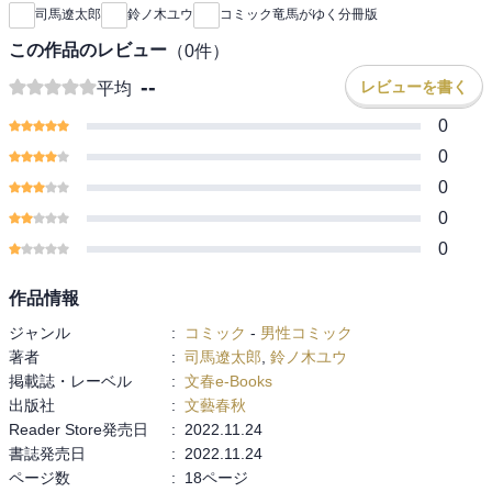
司馬遼太郎
鈴ノ木ユウ
コミック竜馬がゆく分冊版
この作品のレビュー
（
0
件）
--
レビューを書く
平均
0
0
0
0
0
作品情報
ジャンル
:
コミック
-
男性コミック
著者
:
司馬遼太郎
,
鈴ノ木ユウ
掲載誌・レーベル
:
文春e-Books
出版社
:
文藝春秋
Reader Store発売日
:
2022.11.24
書誌発売日
:
2022.11.24
ページ数
:
18ページ