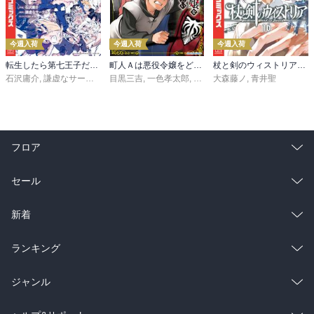
今週入荷
今週入荷
今週入荷
転生したら第七王子だったので、気ままに魔術を極めます（２４）
町人Ａは悪役令嬢をどうしても救いたい ～どぶと空と氷の姫君～１０【電子書店共通特典イラスト付】
杖と剣のウィストリア（１６）
石沢庸介
,
謙虚なサークル
,
メル。
目黒三吉
,
一色孝太郎
,
Parum
大森藤ノ
,
青井聖
フロア
総合
コミック
セール
ラノベ
小説
総合
コミック
新着
雑誌・グラビア
ビジネス・実用
ラノベ
小説
総合
コミック
ランキング
BL・TL
雑誌・グラビア
ビジネス・実用
ラノベ
小説
総合
コミック
ジャンル
BL・TL
雑誌・グラビア
ビジネス・実用
ラノベ
小説