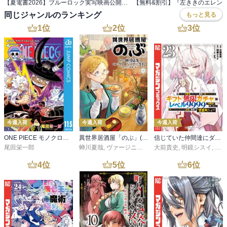
【夏電書2026】ブルーロック実写映画公開記念！ エゴが目を覚ます『ブルーロック』フェア！
同じジャンルのランキング
もっと見る
1
位
2
位
3
位
今週入荷
今週入荷
今週入荷
ONE PIECE モノクロ版 115
異世界居酒屋「のぶ」(22)
信じていた仲間達にダンジョン奥地で殺されかけたがギフト『無限ガチャ』でレベル９９９９の仲間達を手に入れて元パーティーメンバーと世界に復讐＆『ざまぁ！』します！（２３）
尾田栄一郎
蝉川夏哉
,
ヴァージニア二等兵
大前貴史
,
転
,
明鏡シスイ
,
ｔｅ
4
位
5
位
6
位