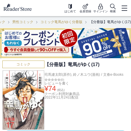
はじめて
会員登録
サインイン
検索
ック
男性コミック
コミック竜馬がゆく分冊版
【分冊版】竜馬がゆく(17)
【分冊版】竜馬がゆく(17)
コミック
司馬遼太郎(原作)
,
鈴ノ木ユウ(漫画)
/
文春e-Books
(
0
)
レビューを書く
¥
74
(税込)
クーポン利用対象商品
2022年11月24日
配信