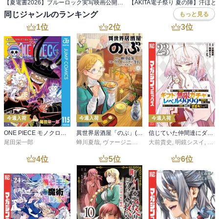
【夏電書2026】ブルーロック実写映画公開記念！ エゴが目を覚ます『ブルーロック』フェア！
同じジャンルのランキング
もっと見る
1
位
2
位
3
位
今週入荷
今週入荷
今週入荷
ONE PIECE モノクロ版 115
異世界居酒屋「のぶ」(22)
信じていた仲間達にダンジョン奥地で殺されかけたがギフト『無限ガチャ』でレベル９９９９の仲間達を手に入れて元パーティーメンバーと世界に復讐＆『ざまぁ！』します！（２３）
尾田栄一郎
蝉川夏哉
,
ヴァージニア二等兵
大前貴史
,
転
,
明鏡シスイ
,
ｔｅ
4
位
5
位
6
位