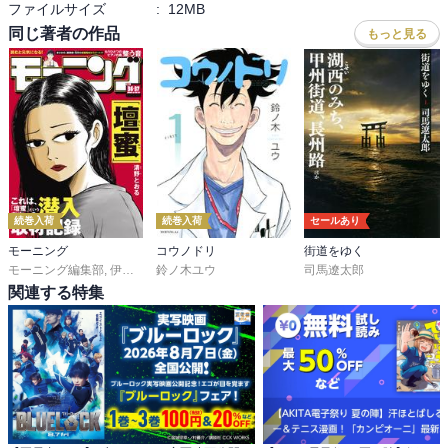
ファイルサイズ
:
12MB
同じ著者の作品
もっと見る
続巻入荷
続巻入荷
セールあり
モーニング
コウノドリ
街道をゆく
モーニング編集部
,
伊咲智太
鈴ノ木ユウ
,
オオイシヒロト
,
森高夕次
,
司馬遼太郎
足立金太郎
,
出端祐大
,
江
関連する特集