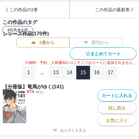
この作品の1巻
この作品の最新巻
この作品のタグ
#
司馬遼太郎
シリーズ作品(
170
件)
1巻から
新刊から
まとめてカート
※無料、予約、入荷通知のコンテンツはカートに追加されません。
1
...
13
14
15
16
17
【分冊版】竜馬がゆく(141)
¥
74
(税込)
カートに入れる
試し読み
お気に入り
あらすじを見る