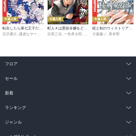
今週入荷
今週入荷
今週入荷
転生したら第七王子だったので、気ままに魔術を極めます（２４）
町人Ａは悪役令嬢をどうしても救いたい ～どぶと空と氷の姫君～１０【電子書店共通特典イラスト付】
杖と剣のウィストリア（１６）
石沢庸介
,
謙虚なサークル
,
メル。
目黒三吉
,
一色孝太郎
,
Parum
大森藤ノ
,
青井聖
フロア
総合
コミック
セール
ラノベ
小説
総合
コミック
新着
雑誌・グラビア
ビジネス・実用
ラノベ
小説
総合
コミック
ランキング
BL・TL
雑誌・グラビア
ビジネス・実用
ラノベ
小説
総合
コミック
ジャンル
BL・TL
雑誌・グラビア
ビジネス・実用
ラノベ
小説