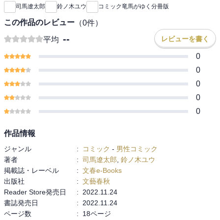
司馬遼太郎
鈴ノ木ユウ
コミック竜馬がゆく分冊版
この作品のレビュー
（
0
件）
--
レビューを書く
平均
0
0
0
0
0
作品情報
ジャンル
:
コミック
-
男性コミック
著者
:
司馬遼太郎
,
鈴ノ木ユウ
掲載誌・レーベル
:
文春e-Books
出版社
:
文藝春秋
Reader Store発売日
:
2022.11.24
書誌発売日
:
2022.11.24
ページ数
:
18ページ