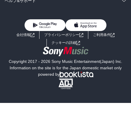
コミック
男性コミック
ヘルプ&サポート
BL・TL
雑誌・グラビア
ビジネス・実用
女性コミック
コミック誌
初めての方へ
ヘルプ
BL・TL
ライトノベル
男子向けラノベ
よくあるご質問
お問い合わせ
会社情報
プライバシーポリシー
ご利用条件
女子向けラノベ
小説
利用規約
クッキーの詳細
国内小説
海外小説
Copyright 2017 - 2026 Sony Music Entertainment(Japan) Inc.
ミステリー
SF
Information on the site is for the Japan domestic market only
powered by
歴史・時代小説
文学
雑誌
グラビア写真集
ボーイズラブ
ティーンズラブ
人文・思想・歴史
社会・政治・法律