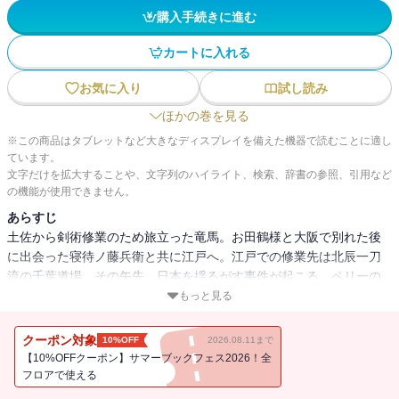
購入手続きに進む
カートに入れる
お気に入り
試し読み
ほかの巻を見る
※この商品はタブレットなど大きなディスプレイを備えた機器で読むことに適し
ています。
文字だけを拡大することや、文字列のハイライト、検索、辞書の参照、引用など
の機能が使用できません。
あらすじ
土佐から剣術修業のため旅立った竜馬。お田鶴様と大阪で別れた後
に出会った寝待ノ藤兵衛と共に江戸へ。江戸での修業先は北辰一刀
流の千葉道場。その矢先、日本を揺るがす事件が起こる。ペリーの
黒船来航である。幾多の英雄が誕生する“幕末”の始まり。
もっと見る
司馬遼太郎の傑作歴史小説を初の漫画化。坂本竜馬の奇跡の生涯を
クーポン対象
10%OFF
2026.08.11まで
『コウノドリ』の作者・鈴ノ木ユウが描く、幕末大河コミック！
【10%OFFクーポン】サマーブックフェス2026！全
フロアで使える
※この電子書籍は『竜馬がゆく ２』の分冊版です