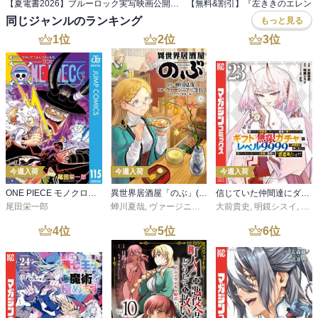
【夏電書2026】ブルーロック実写映画公開記念！ エゴが目を覚ます『ブルーロック』フェア！
同じジャンルのランキング
もっと見る
1
位
2
位
3
位
今週入荷
今週入荷
今週入荷
ONE PIECE モノクロ版 115
異世界居酒屋「のぶ」(22)
信じていた仲間達にダンジョン奥地で殺されかけたがギフト『無限ガチャ』でレベル９９９９の仲間達を手に入れて元パーティーメンバーと世界に復讐＆『ざまぁ！』します！（２３）
尾田栄一郎
蝉川夏哉
,
ヴァージニア二等兵
大前貴史
,
転
,
明鏡シスイ
,
ｔｅ
4
位
5
位
6
位