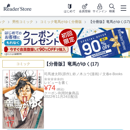
はじめて
会員登録
サインイン
検索
ック
男性コミック
コミック竜馬がゆく分冊版
【分冊版】竜馬がゆく(17)
【分冊版】竜馬がゆく(17)
コミック
司馬遼太郎(原作)
,
鈴ノ木ユウ(漫画)
/
文春e-Books
(
0
)
レビューを書く
¥
74
(税込)
クーポン利用対象商品
2022年11月24日
配信