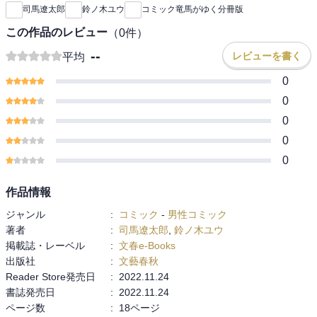
司馬遼太郎
鈴ノ木ユウ
コミック竜馬がゆく分冊版
この作品のレビュー
（
0
件）
--
レビューを書く
平均
0
0
0
0
0
作品情報
ジャンル
:
コミック
-
男性コミック
著者
:
司馬遼太郎
,
鈴ノ木ユウ
掲載誌・レーベル
:
文春e-Books
出版社
:
文藝春秋
Reader Store発売日
:
2022.11.24
書誌発売日
:
2022.11.24
ページ数
:
18ページ