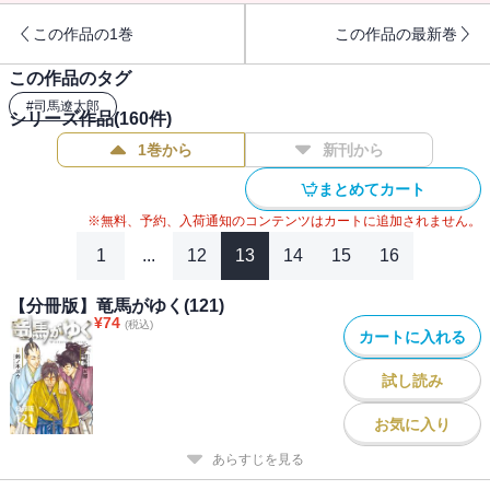
この作品の1巻
この作品の最新巻
この作品のタグ
#
司馬遼太郎
シリーズ作品(
160
件)
1巻から
新刊から
まとめてカート
※無料、予約、入荷通知のコンテンツはカートに追加されません。
1
...
12
13
14
15
16
【分冊版】竜馬がゆく(121)
¥
74
(税込)
カートに入れる
試し読み
お気に入り
あらすじを見る