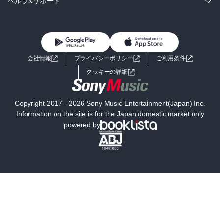
コミック
男性コミック
ヘルプ&サポート
BL・TL
雑誌・グラビア
ビジネス・実用
女性コミック
コミック誌
初めての方へ
ヘルプ
BL・TL
ライトノベル
男子向けラノベ
よくあるご質問
お問い合わせ
会社情報
プライバシーポリシー
ご利用条件
女子向けラノベ
小説
利用規約
クッキーの詳細
国内小説
海外小説
Copyright 2017 - 2026 Sony Music Entertainment(Japan) Inc.
ミステリー
SF
Information on the site is for the Japan domestic market only
powered by
歴史・時代小説
文学
雑誌
グラビア写真集
ボーイズラブ
ティーンズラブ
人文・思想・歴史
社会・政治・法律