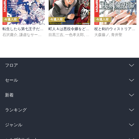
今週入荷
今週入荷
今週入荷
転生したら第七王子だったので、気ままに魔術を極めます（２４）
町人Ａは悪役令嬢をどうしても救いたい ～どぶと空と氷の姫君～１０【電子書店共通特典イラスト付】
杖と剣のウィストリア（１６）
石沢庸介
,
謙虚なサークル
,
メル。
目黒三吉
,
一色孝太郎
,
Parum
大森藤ノ
,
青井聖
フロア
総合
コミック
セール
ラノベ
小説
総合
コミック
新着
雑誌・グラビア
ビジネス・実用
ラノベ
小説
総合
コミック
ランキング
BL・TL
雑誌・グラビア
ビジネス・実用
ラノベ
小説
総合
コミック
ジャンル
BL・TL
雑誌・グラビア
ビジネス・実用
ラノベ
小説