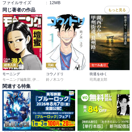
ファイルサイズ
:
12MB
同じ著者の作品
もっと見る
続巻入荷
完結
セールあり
モーニング
コウノドリ
街道をゆく
モーニング編集部
,
伊咲智太
鈴ノ木ユウ
,
オオイシヒロト
,
森高夕次
,
司馬遼太郎
足立金太郎
,
出端祐大
,
江
関連する特集