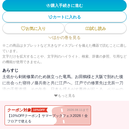
購入手続きに進む
カートに入れる
お気に入り
試し読み
ほかの巻を見る
※この商品はタブレットなど大きなディスプレイを備えた機器で読むことに適し
ています。
文字だけを拡大することや、文字列のハイライト、検索、辞書の参照、引用など
の機能が使用できません。
あらすじ
土佐から剣術修業のため旅立った竜馬。お田鶴様と大阪で別れた後
に出会った寝待ノ藤兵衛と共に江戸へ。江戸での修業先は北辰一刀
流の千葉道場。その矢先、日本を揺るがす事件が起こる。ペリーの
黒船来航である。幾多の英雄が誕生する“幕末”の始まり。
もっと見る
司馬遼太郎の傑作歴史小説を初の漫画化。坂本竜馬の奇跡の生涯を
クーポン対象
10%OFF
2026.08.11まで
『コウノドリ』の作者・鈴ノ木ユウが描く、幕末大河コミック！
【10%OFFクーポン】サマーブックフェス2026！全
フロアで使える
※この電子書籍は『竜馬がゆく ２』の分冊版です