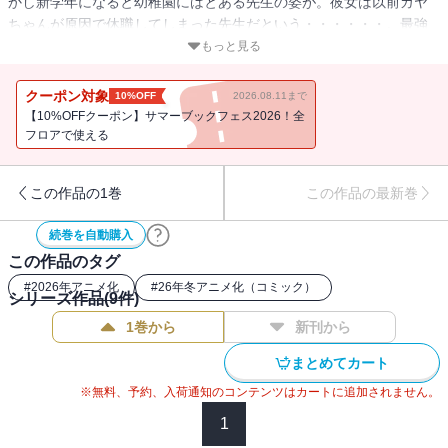
かし新学年になると幼稚園にはとある先生の姿が。彼女は以前カヤ
ちゃんが原因で休職してしまった先生だという・・・・・・。最強
霊能幼女が無双するホラーアクション、再び暗雲立ち込める第9巻。
もっと見る
クーポン対象
10%OFF
2026.08.11まで
【10%OFFクーポン】サマーブックフェス2026！全
フロアで使える
この作品の1巻
この作品の最新巻
続巻を自動購入
この作品のタグ
#
2026年アニメ化
#
26年冬アニメ化（コミック）
シリーズ作品(
9
件)
1巻から
新刊から
まとめてカート
※無料、予約、入荷通知のコンテンツはカートに追加されません。
1