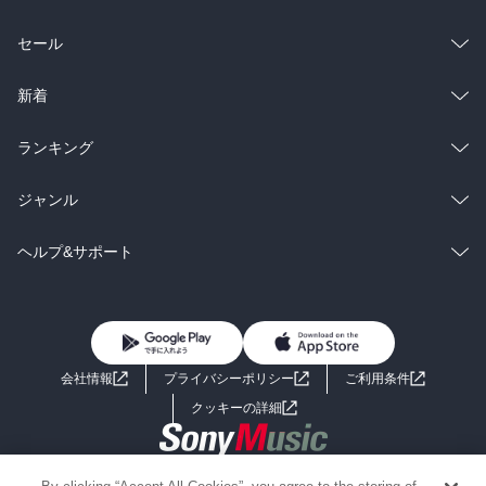
総合
コミック
セール
ラノベ
小説
総合
コミック
新着
雑誌・グラビア
ビジネス・実用
ラノベ
小説
総合
コミック
ランキング
BL・TL
雑誌・グラビア
ビジネス・実用
ラノベ
小説
総合
コミック
ジャンル
BL・TL
雑誌・グラビア
ビジネス・実用
ラノベ
小説
コミック
男性コミック
ヘルプ&サポート
BL・TL
雑誌・グラビア
ビジネス・実用
女性コミック
コミック誌
初めての方へ
ヘルプ
BL・TL
ライトノベル
男子向けラノベ
よくあるご質問
お問い合わせ
会社情報
プライバシーポリシー
ご利用条件
女子向けラノベ
小説
利用規約
クッキーの詳細
国内小説
海外小説
Copyright 2017 - 2026 Sony Music Entertainment(Japan) Inc.