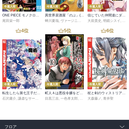
今週入荷
今週入荷
今週入荷
ONE PIECE モノクロ版 115
異世界居酒屋「のぶ」(22)
信じていた仲間達にダンジョン奥地で殺されかけたがギフト『無限ガチャ』でレベル９９９９の仲間達を手に入れて元パーティーメンバーと世界に復讐＆『ざまぁ！』します！（２３）
尾田栄一郎
蝉川夏哉
,
ヴァージニア二等兵
大前貴史
,
転
,
明鏡シスイ
,
ｔｅ
4
位
5
位
6
位
今週入荷
今週入荷
今週入荷
転生したら第七王子だったので、気ままに魔術を極めます（２４）
町人Ａは悪役令嬢をどうしても救いたい ～どぶと空と氷の姫君～１０【電子書店共通特典イラスト付】
杖と剣のウィストリア（１６）
石沢庸介
,
謙虚なサークル
,
メル。
目黒三吉
,
一色孝太郎
,
Parum
大森藤ノ
,
青井聖
フロア