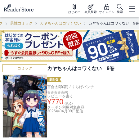
はじめて
会員登録
サインイン
検索
ク
男性コミック
カヤちゃんはコワくない
カヤちゃんはコワくない 9巻
カヤちゃんはコワくない 9巻
コミック
最新巻
百合太郎(著)
/
くらげバンチ
(
0
)
レビューを書く
¥
770
(税込)
クーポン利用対象商品
2026年04月09日
配信