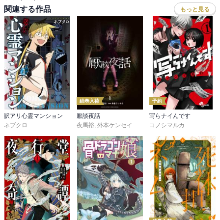
関連する作品
もっと見る
続巻入荷
予約
訳アリ心霊マンション
厭談夜話
写らナイんです
ネブクロ
夜馬裕
,
外本ケンセイ
コノシマルカ