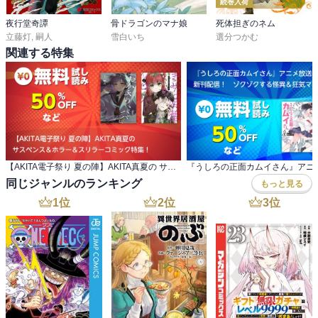
続巻入荷
夜行堂奇譚
骨ドラゴンのマナ娘
死体担ぎのネム
立藤灯
,
嗣人
雪白いち
選分つかむ
関連する特集
【AKITA電子祭り 夏の陣】AKITA真夏の サスペンス＆ホラー＆スリラーコミック特集！
同じジャンルのランキング
もっと見る
1
位
2
位
3
位