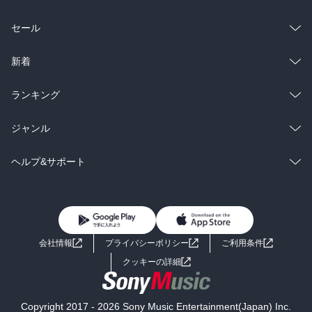
総合
コミック
セール
ラノベ
小説
総合
コミック
新着
雑誌・グラビア
ビジネス・実用
ラノベ
小説
総合
コミック
ランキング
BL・TL
雑誌・グラビア
ビジネス・実用
ラノベ
小説
総合
コミック
ジャンル
BL・TL
雑誌・グラビア
ビジネス・実用
ラノベ
小説
コミック
男性コミック
ヘルプ&サポート
BL・TL
雑誌・グラビア
ビジネス・実用
女性コミック
コミック誌
初めての方へ
ヘルプ
BL・TL
ライトノベル
男子向けラノベ
よくあるご質問
お問い合わせ
会社情報
プライバシーポリシー
ご利用条件
女子向けラノベ
小説
利用規約
クッキーの詳細
国内小説
海外小説
Copyright 2017 - 2026 Sony Music Entertainment(Japan) Inc.