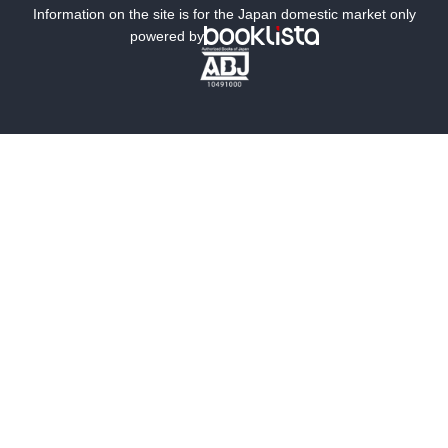
ミステリー
SF
Information on the site is for the Japan domestic market only
powered by
歴史・時代小説
文学
雑誌
グラビア写真集
ボーイズラブ
ティーンズラブ
人文・思想・歴史
社会・政治・法律
ビジネス・経済
サイエンス・テクノロジー
コンピュータ・情報
くらし・家庭
料理・酒
ファッション・美容・ダイエット
ホビー&カルチャー
スポーツ・アウトドア
地図・ガイド
エンターテイメント