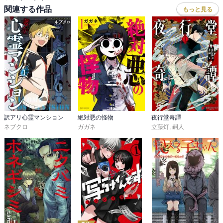
関連する作品
もっと見る
訳アリ心霊マンション
絶対悪の怪物
夜行堂奇譚
ネブクロ
ガガネ
立藤灯
,
嗣人