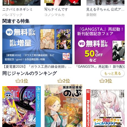
予約
ニクバミホネギシミ
写らナイんです
見える子ちゃん 公式アンソロジーコミック
パレゴリック
コノシマルカ
泉朝樹
関連する特集
【夏電書2026】『ガラス工房の錬金術師』など 配信記念！good！な作品青田買い特集
『GANGSTA.』再起動！ 新刊配
同じジャンルのランキング
もっと見る
1
位
2
位
3
位