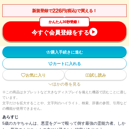
226
新規登録で
円(税込)で買える！
かんたん30秒登録！
今すぐ会員登録をする
購入手続きに進む
カートに入れる
お気に入り
試し読み
ほかの巻を見る
※この商品はタブレットなど大きなディスプレイを備えた機器で読むことに適し
ています。
文字だけを拡大することや、文字列のハイライト、検索、辞書の参照、引用など
の機能が使用できません。
あらすじ
5歳のカヤちゃんは、悪霊をグーで殴って倒す最強の霊能力者。しか