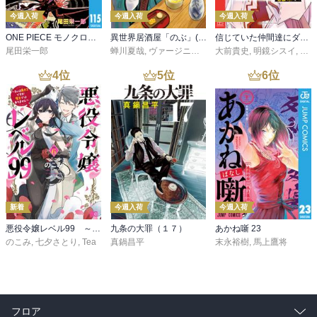
今週入荷
今週入荷
今週入荷
ONE PIECE モノクロ版 115
異世界居酒屋「のぶ」(22)
信じていた仲間達にダンジョン奥地で殺されかけたがギフト『無限ガチャ』でレベル９９９９の仲間達を手に入れて元パーティーメンバーと世界に復讐＆『ざまぁ！』します！（２３）
尾田栄一郎
蝉川夏哉
,
ヴァージニア二等兵
大前貴史
,
転
,
明鏡シスイ
,
ｔｅ
4
位
5
位
6
位
新着
今週入荷
今週入荷
悪役令嬢レベル99 ～私は裏ボスですが魔王ではありません～ その６
九条の大罪（１７）
あかね噺 23
のこみ
,
七夕さとり
,
Tea
真鍋昌平
末永裕樹
,
馬上鷹将
フロア