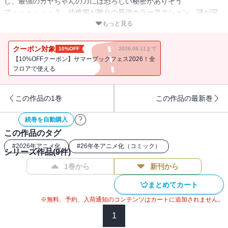
し、最強のカヤちゃんの力には恐ろしい秘密がありそう
で・・・・・・？ 幼稚園が舞台の最強ホラーアクション、謎が深
まる新展開の第4巻！
もっと見る
クーポン対象
10%OFF
2026.08.11まで
【10%OFFクーポン】サマーブックフェス2026！全
フロアで使える
この作品の1巻
この作品の最新巻
続巻を自動購入
この作品のタグ
#
2026年アニメ化
#
26年冬アニメ化（コミック）
シリーズ作品(
9
件)
1巻から
新刊から
まとめてカート
※無料、予約、入荷通知のコンテンツはカートに追加されません。
1