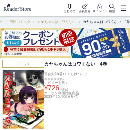
はじめて
会員登録
サインイン
検索
ク
男性コミック
カヤちゃんはコワくない
カヤちゃんはコワくない 4巻
カヤちゃんはコワくない 4巻
コミック
百合太郎(著)
/
くらげバンチ
(
0
)
レビューを書く
¥
726
(税込)
クーポン利用対象商品
2023年10月06日
配信