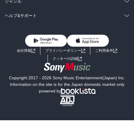
ラノベ
小説
総合
コミック
ジャンル
BL・TL
雑誌・グラビア
ビジネス・実用
ラノベ
小説
コミック
男性コミック
ヘルプ&サポート
BL・TL
雑誌・グラビア
ビジネス・実用
女性コミック
コミック誌
初めての方へ
ヘルプ
BL・TL
ライトノベル
男子向けラノベ
よくあるご質問
お問い合わせ
会社情報
プライバシーポリシー
ご利用条件
女子向けラノベ
小説
利用規約
クッキーの詳細
国内小説
海外小説
Copyright 2017 - 2026 Sony Music Entertainment(Japan) Inc.
ミステリー
SF
Information on the site is for the Japan domestic market only
powered by
歴史・時代小説
文学
雑誌
グラビア写真集
ボーイズラブ
ティーンズラブ