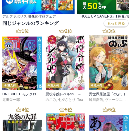
アルファポリス 映像化作品フェア
同じジャンルのランキング
もっと見る
1
位
2
位
3
位
今週入荷
今週入荷
今週入荷
ONE PIECE モノクロ版 115
悪役令嬢レベル99 ～私は裏ボスですが魔王ではありません～ その６
異世界居酒屋「のぶ」(22)
尾田栄一郎
のこみ
,
七夕さとり
,
Tea
蝉川夏哉
,
ヴァージニア二等兵
4
位
5
位
6
位