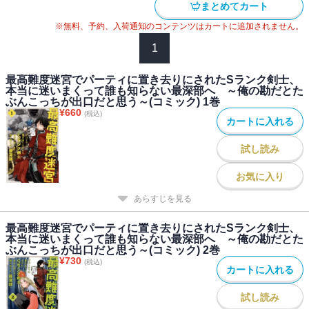
まとめてカート
※無料、予約、入荷通知のコンテンツはカートに追加されません。
1
最高難度迷宮でパーティに置き去りにされたSランク剣士、
本当に迷いまくって誰も知らない最深部へ ～俺の勘だとた
ぶんこっちが出口だと思う～(コミック) 1巻
¥
660
(税込)
カートに入れる
試し読み
お気に入り
あらすじを見る
最高難度迷宮でパーティに置き去りにされたSランク剣士、
本当に迷いまくって誰も知らない最深部へ ～俺の勘だとた
ぶんこっちが出口だと思う～(コミック) 2巻
¥
730
(税込)
カートに入れる
試し読み