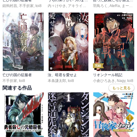
亡びの国の征服者
うちの弟子がいつのまにか人類最強になっていて、なんの才能もない師匠の俺が、それを超える宇宙最強に誤認定されている件について
拾った奴隷たちが旅立って早十年、なぜか俺が伝説になっていた@COMIC
錆狗村昌
,
不手折家
,
toi8
内々けやき
,
アキライズン
,
toi8
羽鳥ろく
,
AteRa
,
まーがるった
完結
亡びの国の征服者
汝、暗君を愛せよ
リオンクール戦記
不手折家
,
toi8
本条謙太郎
,
toi8
小倉ひろあき
,
Nagy
,
toi8
関連する作品
もっと見る