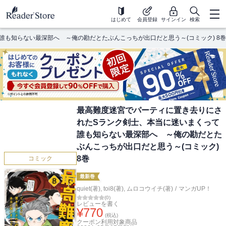
はじめて
会員登録
サインイン
検索
も知らない最深部へ ～俺の勘だとたぶんこっちが出口だと思う～(コミック) 8巻
最高難度迷宮でパーティに置き去りにさ
れたSランク剣士、本当に迷いまくって
誰も知らない最深部へ ～俺の勘だとた
ぶんこっちが出口だと思う～(コミック)
8巻
コミック
最新巻
quiet(著)
,
toi8(著)
,
ムロコウイチ(著)
/
マンガUP！
(
0
)
レビューを書く
¥
770
(税込)
クーポン利用対象商品