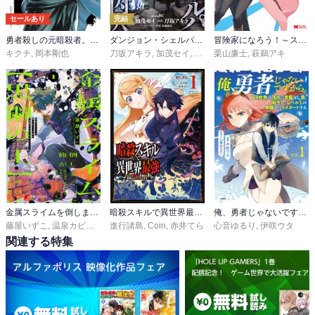
セールあり
完結
勇者殺しの元暗殺者。～無職のおっさんから始まるセカンドライフ～【電子単行本】
ダンジョン・シェルパ 迷宮道先案内人
冒険家になろう！～スキルボードでダンジョン攻略～（コミック）
キクチ
,
岡本剛也
刀坂アキラ
,
加茂セイ
,
布施龍太
栗山廉士
,
萩鵜アキ
金属スライムを倒しまくった俺が【黒鋼の王】と呼ばれるまで
暗殺スキルで異世界最強 ～錬金術と暗殺術を極めた俺は、世界を陰から支配する～
俺、勇者じゃないですから。 1 VR世界の頂点に君臨せし男。転生し、レベル１の無職からリスタートする
藤屋いずこ
,
温泉カピバラ
,
山椒魚
進行諸島
,
Coin
,
赤井てら
心音ゆるり
,
伊咲ウタ
関連する特集