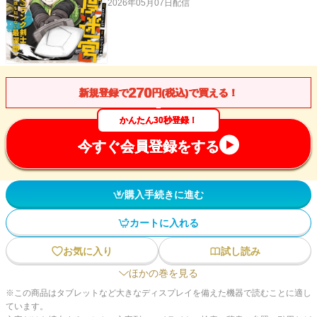
2026年05月07日
配信
270
新規登録で
円(税込)で買える！
かんたん30秒登録！
今すぐ会員登録をする
購入手続きに進む
カートに入れる
お気に入り
試し読み
ほかの巻を見る
※この商品はタブレットなど大きなディスプレイを備えた機器で読むことに適し
ています。