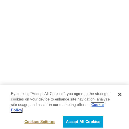
人文・思想・歴史
社会・政治・法律
ビジネス・経済
サイエンス・テクノロジー
コンピュータ・情報
くらし・家庭
料理・酒
ファッション・美容・ダイエット
ホビー&カルチャー
スポーツ・アウトドア
地図・ガイド
エンターテイメント
芸術・アート
映画・音楽・演劇
By clicking “Accept All Cookies”, you agree to the storing of
写真集
教養
cookies on your device to enhance site navigation, analyze
site usage, and assist in our marketing efforts.
Cookie
Policy
医学・福祉
教育・語学・参考書
Cookies Settings
Accept All Cookies
児童書