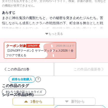
文字だけを拡大することや、文字列のハイライト、検索、辞書の参照、引用など
の機能が使用できません。
あらすじ
まさに神出鬼没の魔獣たちと、その秘密を突き止めたジルたち。苦
悩しながらも成長したクラハ作戦指揮の下、町全体を舞台とした戦
闘準備が整えられていた。いざ、師の技と想いを追い風にして、再
び“滅王の残滓”との決戦に挑む――！「小説家になろう」発のドタバ
もっと見る
タ異世界ファンタジー、コミカライズ第８巻！※「小説家になろ
う」は株式会社ヒナプロジェクトの登録商標です。
クーポン対象
10%OFF
2026.08.11まで
【10%OFFクーポン】サマーブックフェス2026！全
フロアで使える
この作品の1巻
この作品の最新巻
続巻を自動購入
この作品のタグ
#
なろう発小説コミカライズ
シリーズ作品(
8
件)
1巻から
新刊から