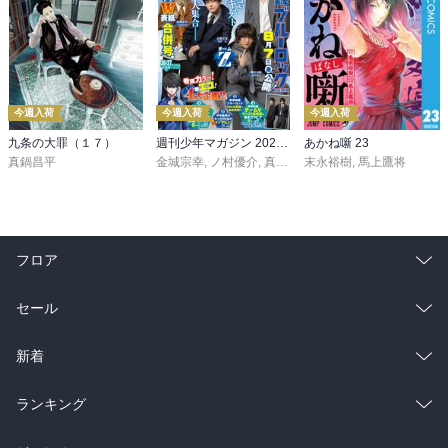
今週入荷
今週入荷
今週入荷
九条の大罪（１７）
週刊少年マガジン 2026年36・37号[2026年8月5日発売]
あかね噺 23
真鍋昌平
金城宗幸
,
ノ村優介
,
真島ヒロ
末永裕樹
,
宮島礼吏
,
馬上鷹将
,
新川直司
,
久
フロア
総合
コミック
セール
ラノベ
小説
総合
コミック
新着
雑誌・グラビア
ビジネス・実用
ラノベ
小説
総合
コミック
ランキング
BL・TL
雑誌・グラビア
ビジネス・実用