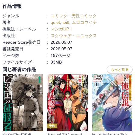
作品情報
ジャンル
:
コミック
-
男性コミック
著者
:
quiet
,
toi8
,
ムロコウイチ
掲載誌・レーベル
:
マンガUP！
出版社
:
スクウェア・エニックス
Reader Store発売日
:
2026.05.07
書誌発売日
:
2026.05.07
ページ数
:
197ページ
ファイルサイズ
:
93MB
同じ著者の作品
もっと見る
予約