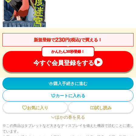
230
新規登録で
円(税込)で買える！
かんたん30秒登録！
今すぐ会員登録をする
購入手続きに進む
カートに入れる
お気に入り
試し読み
ほかの巻を見る
※この商品はタブレットなど大きなディスプレイを備えた機器で読むことに適し
ています。