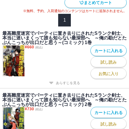
まとめてカート
※無料、予約、入荷通知のコンテンツはカートに追加されません。
1
最高難度迷宮でパーティに置き去りにされたSランク剣士、
本当に迷いまくって誰も知らない最深部へ ～俺の勘だとた
ぶんこっちが出口だと思う～(コミック) 1巻
¥
660
(税込)
カートに入れる
試し読み
お気に入り
あらすじを見る
最高難度迷宮でパーティに置き去りにされたSランク剣士、
本当に迷いまくって誰も知らない最深部へ ～俺の勘だとた
ぶんこっちが出口だと思う～(コミック) 2巻
¥
730
(税込)
カートに入れる
試し読み