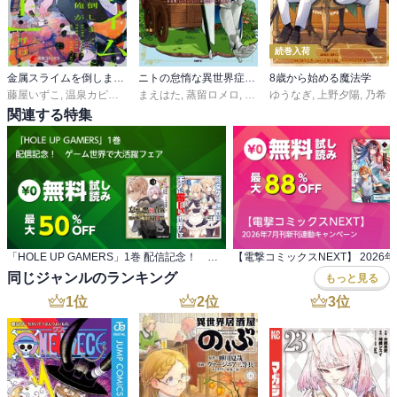
続巻入荷
金属スライムを倒しまくった俺が【黒鋼の王】と呼ばれるまで
ニトの怠惰な異世界症候群 ～最弱職＜ヒーラー＞なのに最強はチートですか？～
8歳から始める魔法学
藤屋いずこ
,
温泉カピバラ
,
山椒魚
まえはた
,
蒸留ロメロ
,
Ｇａｒｕｋｕ
ゆうなぎ
,
上野夕陽
,
乃希
関連する特集
「HOLE UP GAMERS」1巻 配信記念！ ゲーム世界で大活躍フェア
同じジャンルのランキング
もっと見る
1
位
2
位
3
位