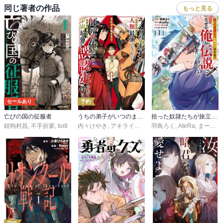
同じ著者の作品
もっと見る
セールあり
予約
亡びの国の征服者
うちの弟子がいつのまにか人類最強になっていて、なんの才能もない師匠の俺が、それを超える宇宙最強に誤認定されている件について
拾った奴隷たちが旅立って早十年、なぜか俺が伝説になっていた@COMIC
錆狗村昌
,
不手折家
,
toi8
内々けやき
,
アキライズン
,
toi8
羽鳥ろく
,
AteRa
,
まーがるった