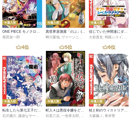
今週入荷
今週入荷
今週入荷
ONE PIECE モノクロ版 115
異世界居酒屋「のぶ」(22)
信じていた仲間達にダンジョン奥地で殺されかけたがギフト『無限ガチャ』でレベル９９９９の仲間達を手に入れて元パーティーメンバーと世界に復讐＆『ざまぁ！』します！（２３）
尾田栄一郎
蝉川夏哉
,
ヴァージニア二等兵
大前貴史
,
転
,
明鏡シスイ
,
ｔｅ
4
位
5
位
6
位
今週入荷
今週入荷
今週入荷
転生したら第七王子だったので、気ままに魔術を極めます（２４）
町人Ａは悪役令嬢をどうしても救いたい ～どぶと空と氷の姫君～１０【電子書店共通特典イラスト付】
杖と剣のウィストリア（１６）
石沢庸介
,
謙虚なサークル
,
メル。
目黒三吉
,
一色孝太郎
,
Parum
大森藤ノ
,
青井聖