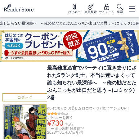
はじめて
会員登録
サインイン
検索
も知らない最深部へ ～俺の勘だとたぶんこっちが出口だと思う～(コミック) 2巻
最高難度迷宮でパーティに置き去りにさ
れたSランク剣士、本当に迷いまくって
誰も知らない最深部へ ～俺の勘だとた
ぶんこっちが出口だと思う～(コミック)
2巻
コミック
quiet(著)
,
toi8(著)
,
ムロコウイチ(著)
/
マンガUP！
(
1
)
レビューを書く
¥
730
(税込)
クーポン利用対象商品
2023年01月07日
配信