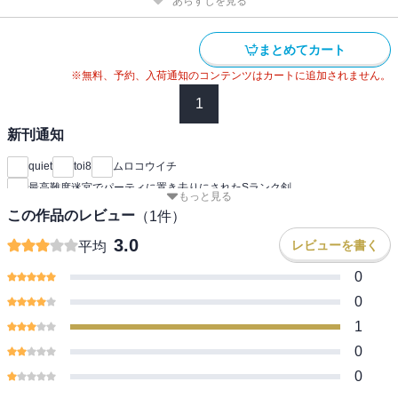
あらすじを見る
まとめてカート
※無料、予約、入荷通知のコンテンツはカートに追加されません。
1
新刊通知
quiet
toi8
ムロコウイチ
最高難度迷宮でパーティに置き去りにされたSランク剣
もっと見る
この作品のレビュー
（
1
件）
3.0
レビューを書く
平均
0
0
1
0
0