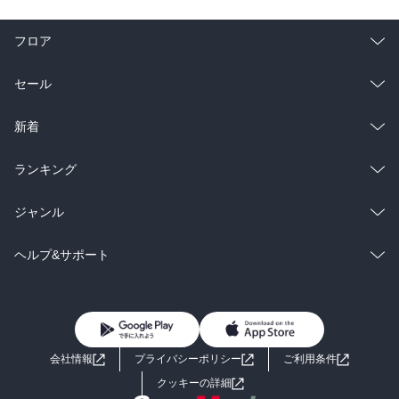
フロア
総合
コミック
セール
ラノベ
小説
総合
コミック
新着
雑誌・グラビア
ビジネス・実用
ラノベ
小説
総合
コミック
ランキング
BL・TL
雑誌・グラビア
ビジネス・実用
ラノベ
小説
総合
コミック
ジャンル
BL・TL
雑誌・グラビア
ビジネス・実用
ラノベ
小説
コミック
男性コミック
ヘルプ&サポート
BL・TL
雑誌・グラビア
ビジネス・実用
女性コミック
コミック誌
初めての方へ
ヘルプ
BL・TL
ライトノベル
男子向けラノベ
よくあるご質問
お問い合わせ
会社情報
プライバシーポリシー
ご利用条件
女子向けラノベ
小説
利用規約
クッキーの詳細