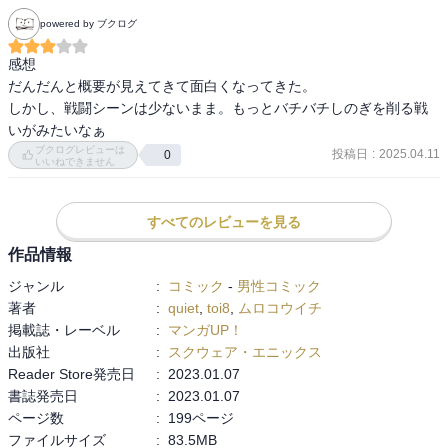
powered by ブクログ
感想

だんだんと概要が見えてきて面白くなってきた。

しかし、戦闘シーンは少ないまま。もっとバチバチしのぎを削る戦
いがみたいなぁ
ブクログレビューは
投稿日
:
2025.04.11
0
いいねできません
すべてのレビューを見る
作品情報
ジャンル
:
コミック
-
男性コミック
著者
:
quiet
,
toi8
,
ムロコウイチ
掲載誌・レーベル
:
マンガUP！
出版社
:
スクウェア・エニックス
Reader Store発売日
:
2023.01.07
書誌発売日
:
2023.01.07
ページ数
:
199ページ
ファイルサイズ
:
83.5MB