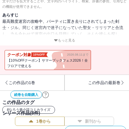
文字だけを拡大することや、文字列のハイライト、検索、辞書の参照、引用など
の機能が使用できません。
あらすじ
最高難度迷宮の攻略中、パーティに置き去りにされてしまった剣
士・ジル。同じく迷宮内で迷子になっていた聖女・リリリアと合流
し、力を合わせて迷宮の出口を目指していく。そんな彼らを探し
に、ある人物が迷宮内に現れ・・・。方向音痴と方向音痴が出会う
もっと見る
時、最高難度迷宮は、さらに難易度を上げる!?「小説家になろう」発
のドタバタ異世界ファンタジー、コミカライズ第２巻！※「小説家
クーポン対象
10%OFF
2026.08.11まで
になろう」は株式会社ヒナプロジェクトの登録商標です。
【10%OFFクーポン】サマーブックフェス2026！全
フロアで使える
この作品の1巻
この作品の最新巻
続巻を自動購入
この作品のタグ
#
なろう発小説コミカライズ
シリーズ作品(
8
件)
1巻から
新刊から