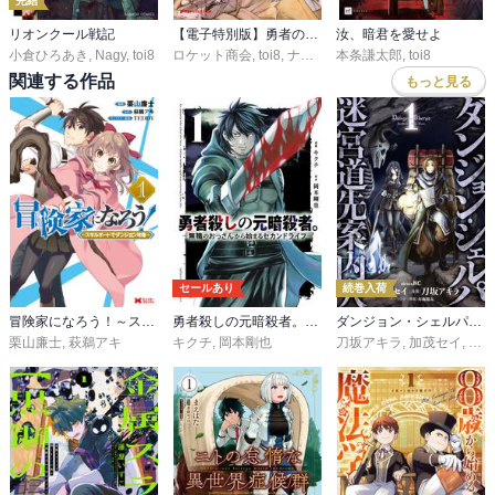
完結
リオンクール戦記
【電子特別版】勇者のクズ
汝、暗君を愛せよ
小倉ひろあき
,
Nagy
,
toi8
ロケット商会
,
toi8
,
ナカシマ723
本条謙太郎
,
toi8
関連する作品
もっと見る
セールあり
続巻入荷
冒険家になろう！～スキルボードでダンジョン攻略～（コミック）
勇者殺しの元暗殺者。～無職のおっさんから始まるセカンドライフ～【電子単行本】
ダンジョン・シェルパ 迷宮道先案内人
栗山廉士
,
萩鵜アキ
キクチ
,
岡本剛也
刀坂アキラ
,
加茂セイ
,
布施