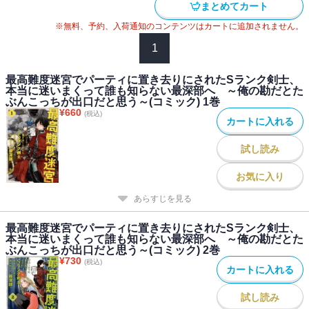
まとめてカート
※無料、予約、入荷通知のコンテンツはカートに追加されません。
1
最高難度迷宮でパーティに置き去りにされたSランク剣士、
本当に迷いまくって誰も知らない最深部へ ～俺の勘だとた
ぶんこっちが出口だと思う～(コミック) 1巻
¥
660
(税込)
カートに入れる
試し読み
お気に入り
あらすじを見る
最高難度迷宮でパーティに置き去りにされたSランク剣士、
本当に迷いまくって誰も知らない最深部へ ～俺の勘だとた
ぶんこっちが出口だと思う～(コミック) 2巻
¥
730
(税込)
カートに入れる
試し読み