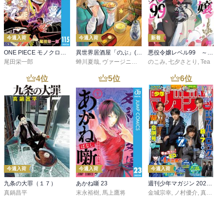
今週入荷
今週入荷
新着
ONE PIECE モノクロ版 115
異世界居酒屋「のぶ」(22)
悪役令嬢レベル99 ～私は裏ボスですが魔王ではありません～ その６
尾田栄一郎
蝉川夏哉
,
ヴァージニア二等兵
のこみ
,
転
,
七夕さとり
,
Tea
4
位
5
位
6
位
今週入荷
今週入荷
今週入荷
九条の大罪（１７）
あかね噺 23
週刊少年マガジン 2026年36・37号[2026年8月5日発売]
真鍋昌平
末永裕樹
,
馬上鷹将
金城宗幸
,
ノ村優介
,
真島ヒロ