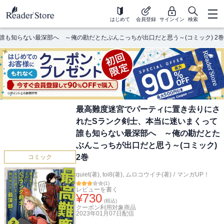
はじめて
会員登録
サインイン
検索
も知らない最深部へ ～俺の勘だとたぶんこっちが出口だと思う～(コミック) 2巻
最高難度迷宮でパーティに置き去りにさ
れたSランク剣士、本当に迷いまくって
誰も知らない最深部へ ～俺の勘だとた
ぶんこっちが出口だと思う～(コミック)
2巻
コミック
quiet(著)
,
toi8(著)
,
ムロコウイチ(著)
/
マンガUP！
(
1
)
レビューを書く
¥
730
(税込)
クーポン利用対象商品
2023年01月07日
配信