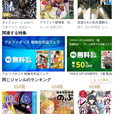
完結
ダンジョン・シェルパ 迷宮道先案内人
アラフォー冒険者、伝説となる ～SSランクの娘に強化されたらSSSランクになりました～
追放された転生重騎士はゲーム知識で無双する
刀坂アキラ
,
加茂セイ
,
布施龍太
タッ公
,
延野正行
猫子
,
武六甲理衣
,
じゃいあん
関連する特集
アルファポリス 映像化作品フェア
同じジャンルのランキング
もっと見る
1
位
2
位
3
位