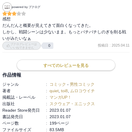
powered by ブクログ
感想

だんだんと概要が見えてきて面白くなってきた。

しかし、戦闘シーンは少ないまま。もっとバチバチしのぎを削る戦
いがみたいなぁ
ブクログレビューは
投稿日
:
2025.04.11
0
いいねできません
すべてのレビューを見る
作品情報
ジャンル
:
コミック
-
男性コミック
著者
:
quiet
,
toi8
,
ムロコウイチ
掲載誌・レーベル
:
マンガUP！
出版社
:
スクウェア・エニックス
Reader Store発売日
:
2023.01.07
書誌発売日
:
2023.01.07
ページ数
:
199ページ
ファイルサイズ
:
83.5MB