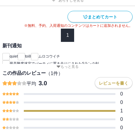
あらすじを見る
まとめてカート
※無料、予約、入荷通知のコンテンツはカートに追加されません。
1
新刊通知
quiet
toi8
ムロコウイチ
最高難度迷宮でパーティに置き去りにされたSランク剣
もっと見る
この作品のレビュー
（
1
件）
3.0
レビューを書く
平均
0
0
1
0
0