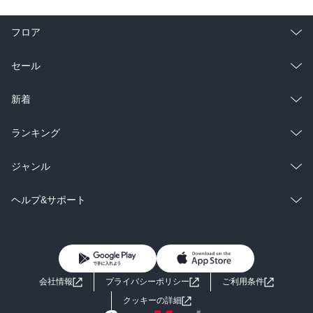
フロア
総合
コミック
セール
ラノベ
小説
総合
コミック
新着
雑誌・グラビア
ビジネス・実用
ラノベ
小説
総合
コミック
ランキング
BL・TL
雑誌・グラビア
ビジネス・実用
ラノベ
小説
総合
コミック
ジャンル
BL・TL
雑誌・グラビア
ビジネス・実用
ラノベ
小説
コミック
男性コミック
ヘルプ&サポート
BL・TL
雑誌・グラビア
ビジネス・実用
女性コミック
コミック誌
初めての方へ
ヘルプ
BL・TL
ライトノベル
男子向けラノベ
よくあるご質問
お問い合わせ
会社情報
プライバシーポリシー
ご利用条件
女子向けラノベ
小説
利用規約
クッキーの詳細