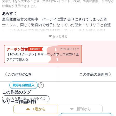
文字だけを拡大することや、文字列のハイライト、検索、辞書の参照、引用など
の機能が使用できません。
あらすじ
最高難度迷宮の攻略中、パーティに置き去りにされてしまった剣
士・ジル。同じく迷宮内で迷子になっていた聖女・リリリアと合流
し、力を合わせて迷宮の出口を目指していく。そんな彼らを探し
に、ある人物が迷宮内に現れ・・・。方向音痴と方向音痴が出会う
もっと見る
時、最高難度迷宮は、さらに難易度を上げる!?「小説家になろう」発
のドタバタ異世界ファンタジー、コミカライズ第２巻！※「小説家
クーポン対象
10%OFF
2026.08.11まで
になろう」は株式会社ヒナプロジェクトの登録商標です。
【10%OFFクーポン】サマーブックフェス2026！全
フロアで使える
この作品の1巻
この作品の最新巻
続巻を自動購入
この作品のタグ
#
なろう発小説コミカライズ
シリーズ作品(
8
件)
1巻から
新刊から