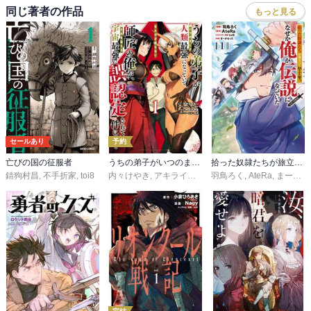
同じ著者の作品
もっと見る
セールあり
予約
亡びの国の征服者
うちの弟子がいつのまにか人類最強になっていて、なんの才能もない師匠の俺が、それを超える宇宙最強に誤認定されている件について
拾った奴隷たちが旅立って早十年、なぜか俺が伝説になっていた@COMIC
錆狗村昌
,
不手折家
,
toi8
内々けやき
,
アキライズン
,
toi8
羽鳥ろく
,
AteRa
,
まーがるった