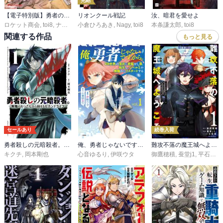
完結
【電子特別版】勇者のクズ
リオンクール戦記
汝、暗君を愛せよ
ロケット商会
,
toi8
,
ナカシマ723
小倉ひろあき
,
Nagy
,
toi8
本条謙太郎
,
toi8
関連する作品
もっと見る
セールあり
続巻入荷
勇者殺しの元暗殺者。～無職のおっさんから始まるセカンドライフ～【電子単行本】
俺、勇者じゃないですから。 1 VR世界の頂点に君臨せし男。転生し、レベル１の無職からリスタートする
難攻不落の魔王城へようこそ～デバフは不要と勇者パーティーを追い出された黒魔導士、魔王軍の最高幹部に迎えられる～
キクチ
,
岡本剛也
心音ゆるり
,
伊咲ウタ
御鷹穂積
,
蚕堂j1
,
平石六
,