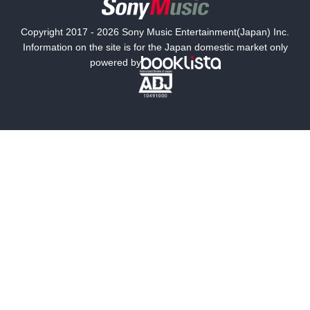
国内小説
海外小説
Copyright 2017 - 2026 Sony Music Entertainment(Japan) Inc.
ミステリー
SF
Information on the site is for the Japan domestic market only
powered by
歴史・時代小説
文学
雑誌
グラビア写真集
ボーイズラブ
ティーンズラブ
人文・思想・歴史
社会・政治・法律
ビジネス・経済
サイエンス・テクノロジー
コンピュータ・情報
くらし・家庭
料理・酒
ファッション・美容・ダイエット
ホビー&カルチャー
スポーツ・アウトドア