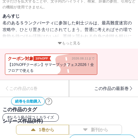
文字だけを拡大することや、文字列のハイライト、検索、辞書の参照、引用など
の機能が使用できません。
あらすじ
名のあるＳランクパーティに参加した剣士ジルは、最高難度迷宮の
攻略中、ひとり置き去りにされてしまう。普通に考えればその場で
救助を待つほか活路はないが、英雄と謳われる自身の剣技を頼りに
脱出を試みる。しかし、超絶方向音痴な彼は知らな
もっと見る
い・・・・・・。向かう先が、迷宮の主が待つ最深部だということ
に！出てくる魔獣をなぎ倒し、目指せ！迷宮の出口！「小説家にな
クーポン対象
10%OFF
2026.08.11まで
ろう」発のドタバタ異世界ファンタジー、コミカライズ第１巻！
【10%OFFクーポン】サマーブックフェス2026！全
※「小説家になろう」は株式会社ヒナプロジェクトの登録商標で
フロアで使える
す。
この作品の1巻
この作品の最新巻
続巻を自動購入
この作品のタグ
#
なろう発小説コミカライズ
シリーズ作品(
8
件)
1巻から
新刊から