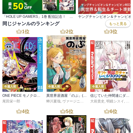
「HOLE UP GAMERS」1巻 配信記念！ ゲーム世界で大活躍フェア
同じジャンルのランキング
もっと見る
1
位
2
位
3
位
今週入荷
今週入荷
今週入荷
ONE PIECE モノクロ版 115
異世界居酒屋「のぶ」(22)
信じていた仲間達にダンジョン奥地で殺されかけたがギフト『無限ガチャ』でレベル９９９９の仲間達を手に入れて元パーティーメンバーと世界に復讐＆『ざまぁ！』します！（２３）
尾田栄一郎
蝉川夏哉
,
ヴァージニア二等兵
大前貴史
,
転
,
明鏡シスイ
,
ｔｅ
4
位
5
位
6
位