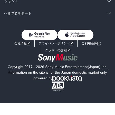
ラノベ
小説
総合
コミック
ジャンル
BL・TL
雑誌・グラビア
ビジネス・実用
ラノベ
小説
コミック
男性コミック
ヘルプ&サポート
BL・TL
雑誌・グラビア
ビジネス・実用
女性コミック
コミック誌
初めての方へ
ヘルプ
BL・TL
ライトノベル
男子向けラノベ
よくあるご質問
お問い合わせ
会社情報
プライバシーポリシー
ご利用条件
女子向けラノベ
小説
利用規約
クッキーの詳細
国内小説
海外小説
Copyright 2017 - 2026 Sony Music Entertainment(Japan) Inc.
ミステリー
SF
Information on the site is for the Japan domestic market only
powered by
歴史・時代小説
文学
雑誌
グラビア写真集
ボーイズラブ
ティーンズラブ