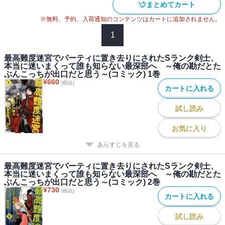
まとめてカート
※無料、予約、入荷通知のコンテンツはカートに追加されません。
1
最高難度迷宮でパーティに置き去りにされたSランク剣士、
本当に迷いまくって誰も知らない最深部へ ～俺の勘だとた
ぶんこっちが出口だと思う～(コミック) 1巻
¥
660
(税込)
カートに入れる
試し読み
お気に入り
あらすじを見る
最高難度迷宮でパーティに置き去りにされたSランク剣士、
本当に迷いまくって誰も知らない最深部へ ～俺の勘だとた
ぶんこっちが出口だと思う～(コミック) 2巻
¥
730
(税込)
カートに入れる
試し読み