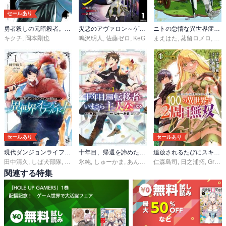
セールあり
勇者殺しの元暗殺者。～無職のおっさんから始まるセカンドライフ～【電子単行本】
災悪のアヴァロン～ゲーム最弱の悪役デブに転移したけど、俺だけ“やせれば強くてニューゲーム”な世界だったので、最速レベルアップ＆破滅フラグ回避で影の英雄を目指します～
ニトの怠惰な異世界症候群 ～最弱職＜ヒーラー＞なのに最強はチートですか？～
キクチ
,
岡本剛也
鳴沢明人
,
佐藤ゼロ
,
KeG
まえはた
,
蒸留ロメロ
,
Ｇａ
セールあり
セールあり
現代ダンジョンライフの続きは異世界オープンワールドで！
十年目、帰還を諦めた転移者はいまさら主人公になる
追放されるたびにスキルを手に入れた俺が、100の異世界で2周目無双【電子単行本】
田中清久
,
しば犬部隊
,
ひろせ
氷純
,
しゅーかま
,
あんべよしろう
仁森島司
,
日之浦拓
,
GreeN
関連する特集