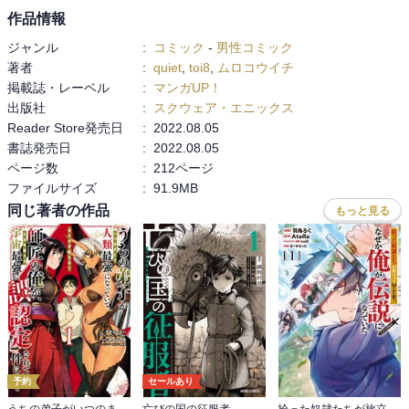
作品情報
ジャンル
:
コミック
-
男性コミック
著者
:
quiet
,
toi8
,
ムロコウイチ
掲載誌・レーベル
:
マンガUP！
出版社
:
スクウェア・エニックス
Reader Store発売日
:
2022.08.05
書誌発売日
:
2022.08.05
ページ数
:
212ページ
ファイルサイズ
:
91.9MB
同じ著者の作品
もっと見る
予約
セールあり