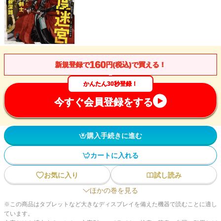
160
新規登録で
円(税込)で買える！
かんたん30秒登録！
今すぐ会員登録をする
購入手続きに進む
カートに入れる
お気に入り
試し読み
ほかの巻を見る
※この商品はタブレットなど大きなディスプレイを備えた機器で読むことに適し
ています。