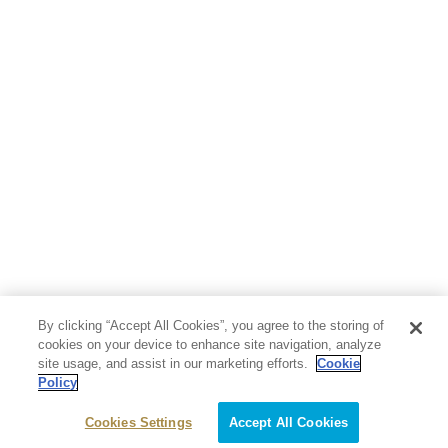
人文・思想・歴史
社会・政治・法律
ビジネス・経済
サイエンス・テクノロジー
コンピュータ・情報
くらし・家庭
料理・酒
ファッション・美容・ダイエット
ホビー&カルチャー
スポーツ・アウトドア
地図・ガイド
エンターテイメント
芸術・アート
映画・音楽・演劇
By clicking “Accept All Cookies”, you agree to the storing of
写真集
教養
cookies on your device to enhance site navigation, analyze
site usage, and assist in our marketing efforts.
Cookie
Policy
医学・福祉
教育・語学・参考書
Cookies Settings
Accept All Cookies
児童書