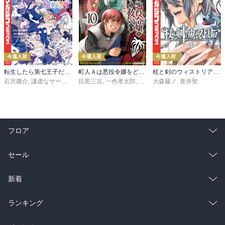
今週入荷
今週入荷
今週入荷
転生したら第七王子だったので、気ままに魔術を極めます（２４）
町人Ａは悪役令嬢をどうしても救いたい ～どぶと空と氷の姫君～１０【電子書店共通特典イラスト付】
杖と剣のウィストリア（１６）
石沢庸介
,
謙虚なサークル
,
メル。
目黒三吉
,
一色孝太郎
,
Parum
大森藤ノ
,
青井聖
フロア
総合
コミック
セール
ラノベ
小説
総合
コミック
新着
雑誌・グラビア
ビジネス・実用
ラノベ
小説
総合
コミック
ランキング
BL・TL
雑誌・グラビア
ビジネス・実用