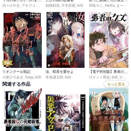
うちの弟子がいつのまにか人類最強になっていて、なんの才能もない師匠の俺が、それを超える宇宙最強に誤認定されている件について
亡びの国の征服者
拾った奴隷たちが旅立って早十年、なぜか俺が伝説になっていた@COMIC
内々けやき
,
アキライズン
,
toi8
錆狗村昌
,
不手折家
,
toi8
羽鳥ろく
,
AteRa
,
まーがるった
完結
リオンクール戦記
汝、暗君を愛せよ
【電子特別版】勇者のクズ
小倉ひろあき
,
Nagy
,
toi8
本条謙太郎
,
toi8
ロケット商会
,
toi8
,
ナカシマ723
関連する作品
もっと見る