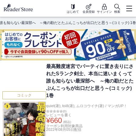
はじめて
会員登録
サインイン
検索
も知らない最深部へ ～俺の勘だとたぶんこっちが出口だと思う～(コミック) 1巻
最高難度迷宮でパーティに置き去りにさ
れたSランク剣士、本当に迷いまくって
誰も知らない最深部へ ～俺の勘だとた
ぶんこっちが出口だと思う～(コミック)
1巻
コミック
quiet(著)
,
toi8(著)
,
ムロコウイチ(著)
/
マンガUP！
(
0
)
レビューを書く
¥
660
(税込)
クーポン利用対象商品
2022年08月05日
配信