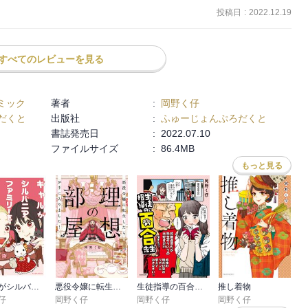
投稿日
:
2022.12.19
すべてのレビューを見る
ミック
著者
:
岡野く仔
だくと
出版社
:
ふゅーじょんぷろだくと
書誌発売日
:
2022.07.10
ファイルサイズ
:
86.4MB
もっと見る
ギャルがシルバニアファミリーを溺愛したら。＃ギャルバニア
悪役令嬢に転生したら理想の部屋が手に入りました！
生徒指導の百合先生
推し着物
仔
岡野く仔
岡野く仔
岡野く仔