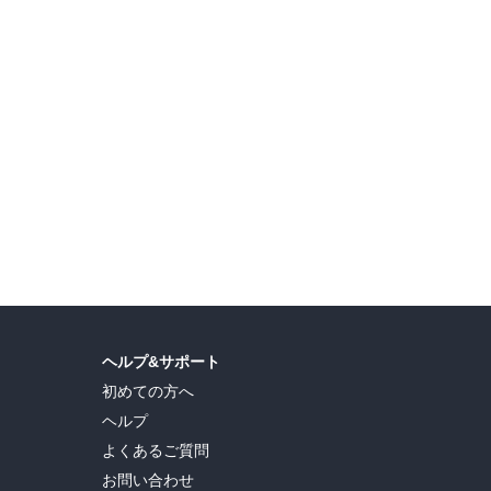
直司
,
久世蘭
,
田中ドリル
,
御手元
,
吉河美希
,
鈴木央
,
ヒロユキ
,
五十嵐正邦
,
安田剛士
,
ヘルプ&サポート
初めての方へ
ヘルプ
よくあるご質問
お問い合わせ