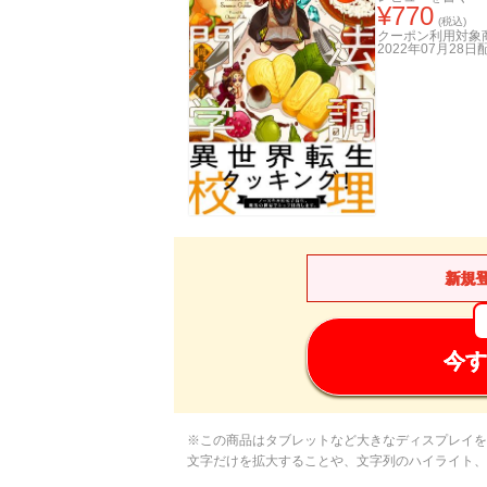
¥
770
(税込)
クーポン利用対象
2022年07月28日
新規
今す
※この商品はタブレットなど大きなディスプレイを
文字だけを拡大することや、文字列のハイライト、