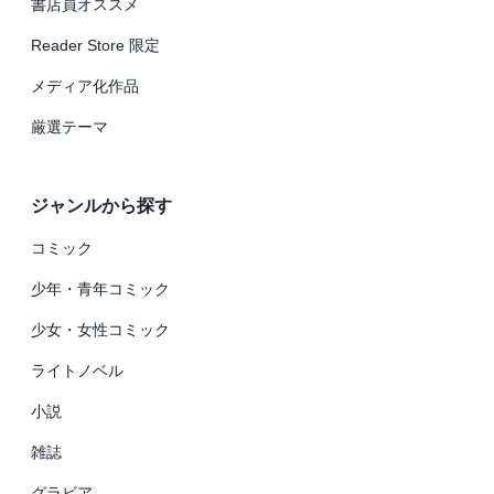
書店員オススメ
Reader Store 限定
メディア化作品
厳選テーマ
ジャンルから探す
コミック
少年・青年コミック
少女・女性コミック
ライトノベル
小説
雑誌
グラビア