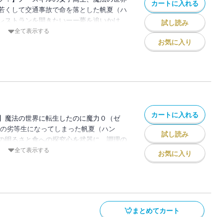
カートに入れる
若くして交通事故で命を落とした帆夏（ハ
レストランを開きたいーー夢を追いかけ、
試し読み
学した矢先の出来事だった。しかし、気が
全て表示する
学許可証が。魔法使いや獣人、エルフの通
お気に入り
生になっていた！右も左も分からない帆夏
も皆が当たり前のように唱える呪文が使え
満ちたグルメファンタジー、開幕！※本作品
のに、加筆修正・描き下ろしを加えたコミ
入にお気をつけ下さい。
カートに入れる
】魔法の世界に転生したのに魔力０（ゼ
級の劣等生になってしまった帆夏（ハン
試し読み
の明るさと食への探究心を武器に、調理の
く。しかし、どんなに良い成績を収めても
全て表示する
お気に入り
。そんなとき、下剋上のチャンスがやって
は単話配信しているものに、加筆修正・描
ックス版です。重複購入にお気をつけ下さ
まとめてカート