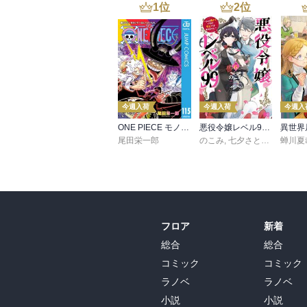
1
位
2
位
今週入荷
今週入荷
今週入
ONE PIECE モノクロ版 115
悪役令嬢レベル99 ～私は裏ボスですが魔王ではありません～ その６
尾田栄一郎
のこみ
,
七夕さとり
,
Tea
蝉川夏
フロア
新着
総合
総合
コミック
コミック
ラノベ
ラノベ
小説
小説