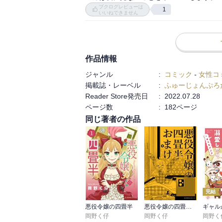
ブクログレビューは
1
いいねできません
作品情報
ジャンル
:
コミック
-
女性コ
掲載誌・レーベル
:
ふゅーじょんぷろ
Reader Store発売日
:
2022.07.28
ページ数
:
182ページ
同じ著者の作品
完結
悪役令嬢の四畳半
悪役令嬢の四畳半おまけ
岡野く仔
岡野く仔
岡野く