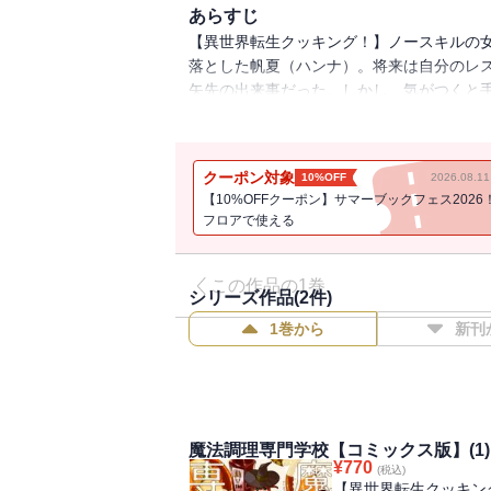
あらすじ
【異世界転生クッキング！】ノースキルの
落とした帆夏（ハンナ）。将来は自分のレ
矢先の出来事だった。しかし、気がつくと
学校の新入生になっていた！右も左も分か
が使えない・・・!?波乱に満ちたグルメフ
描き下ろしを加えたコミックス版です。重
クーポン対象
10%OFF
2026.08.
【10%OFFクーポン】サマーブックフェス2026
フロアで使える
この作品の1巻
シリーズ作品(
2
件)
1巻から
新刊
魔法調理専門学校【コミックス版】(1)
¥
770
(税込)
【異世界転生クッキン