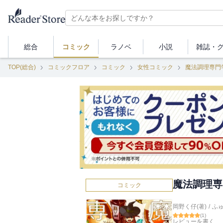
総合
コミック
ラノベ
小説
雑誌・
TOP(総合)
コミックフロア
コミック
女性コミック
魔法調理専門
魔法調理専
コミック
岡野く仔(著)
/
ふ
(
1
)
レビューを書く