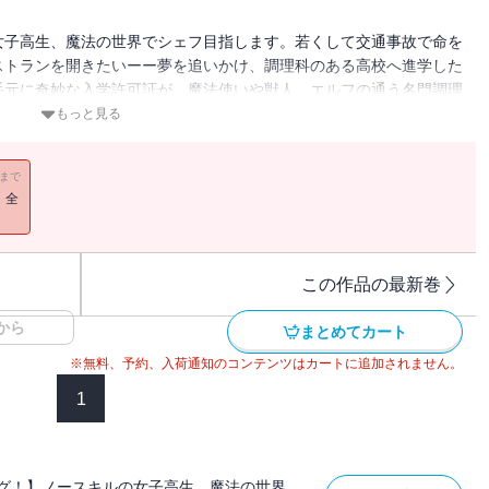
女子高生、魔法の世界でシェフ目指します。若くして交通事故で命を
ストランを開きたいーー夢を追いかけ、調理科のある高校へ進学した
手元に奇妙な入学許可証が。魔法使いや獣人、エルフの通う名門調理
らない帆夏は実習で大混乱。しかも皆が当たり前のように唱える呪文
もっと見る
ァンタジー、開幕！※本作品は単話配信しているものに、加筆修正・
複購入にお気をつけ下さい。
11まで
！全
この作品の最新巻
から
まとめてカート
※無料、予約、入荷通知のコンテンツはカートに追加されません。
1
グ！】ノースキルの女子高生、魔法の世界