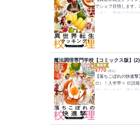
でシェフ目指します。
ンナ）。将来は自分の
調理科のある高校へ進
つくと手元に奇妙な入
う名門調理学校の新入
は実習で大混乱。しか
ない・・・!?波乱に
は単話配信しているも
魔法調理専門学校【コミックス版】(2)
ックス版です。重複購
最新巻
¥
770
(税込)
【落ちこぼれの快進撃
ロ）！入学早々 伝説
ナ）だったが、持ち前
技術を地道に磨いてい
レベルは最下位のまま
くる・・・！※本作品
き下ろしを加えたコミ
い。