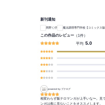
新刊通知
岡野く仔
魔法調理専門学校【コミックス版
この作品のレビュー
（
1
件）
5.0
平均
powered by ブクログ
相変わらず飯テロマンガが上手いな〜。見
ンガは夜に見ないことをオススメします。