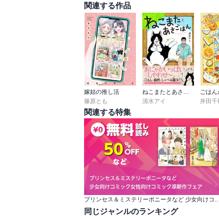
関連する作品
嫁姑の推し活
ねこまたとあさごはん
ごはん
篠原とも
清水アイ
井田千
関連する特集
プリンセス＆ミステリーボニータなど 少女向けコミック女性向け
同じジャンルのランキング