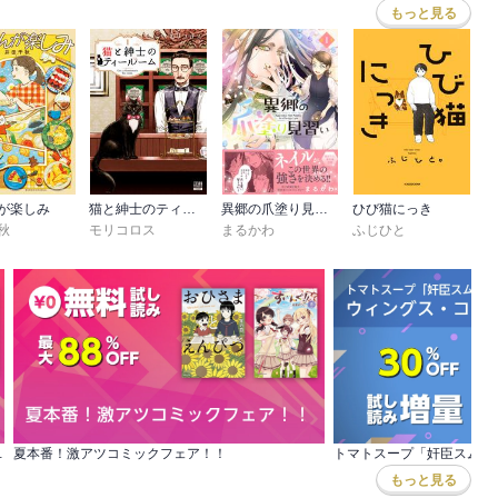
もっと見る
が楽しみ
猫と紳士のティールーム
異郷の爪塗り見習い
ひび猫にっき
秋
モリコロス
まるかわ
ふじひと
コミック準新作フェア
夏本番！激アツコミックフェア！！
もっと見る