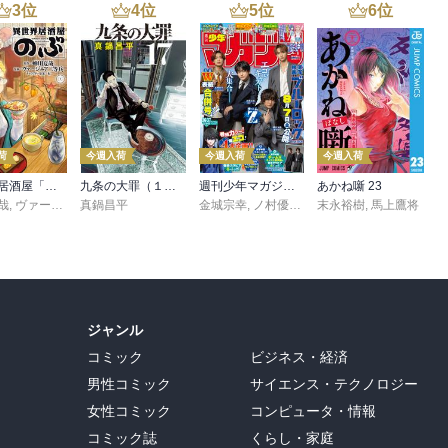
3
位
4
位
5
位
6
位
荷
今週入荷
今週入荷
今週入荷
異世界居酒屋「のぶ」(22)
九条の大罪（１７）
週刊少年マガジン 2026年36・37号[2026年8月5日発売]
あかね噺 23
哉
,
ヴァージニア二等兵
真鍋昌平
,
転
金城宗幸
,
ノ村優介
,
真島ヒロ
末永裕樹
,
宮島礼吏
,
馬上鷹将
,
新川
ジャンル
コミック
ビジネス・経済
男性コミック
サイエンス・テクノロジー
女性コミック
コンピュータ・情報
コミック誌
くらし・家庭