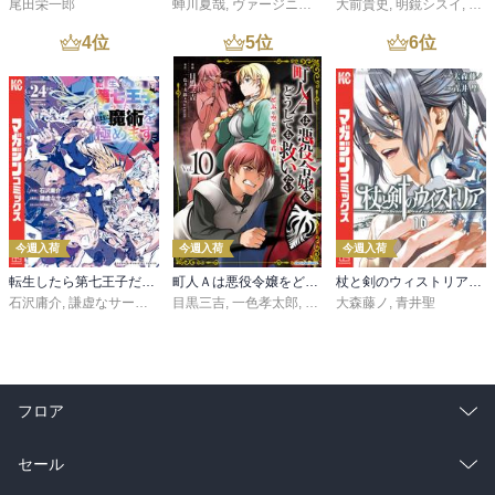
尾田栄一郎
蝉川夏哉
,
ヴァージニア二等兵
大前貴史
,
転
,
明鏡シスイ
,
ｔｅ
4
位
5
位
6
位
今週入荷
今週入荷
今週入荷
転生したら第七王子だったので、気ままに魔術を極めます（２４）
町人Ａは悪役令嬢をどうしても救いたい ～どぶと空と氷の姫君～１０【電子書店共通特典イラスト付】
杖と剣のウィストリア（１６）
石沢庸介
,
謙虚なサークル
,
メル。
目黒三吉
,
一色孝太郎
,
Parum
大森藤ノ
,
青井聖
フロア
総合
コミック
セール