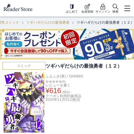
はじめて
会員登録
サインイン
検索
男性コミック
ツギハギだらけの最強勇者
ツギハギだらけの最強勇者（１２）
ツギハギだらけの最強勇者（１２）
コミック
ふえふき(著)
/
GANMA!
(
0
)
レビューを書く
¥
616
(税込)
クーポン利用対象商品
2025年11月01日
配信