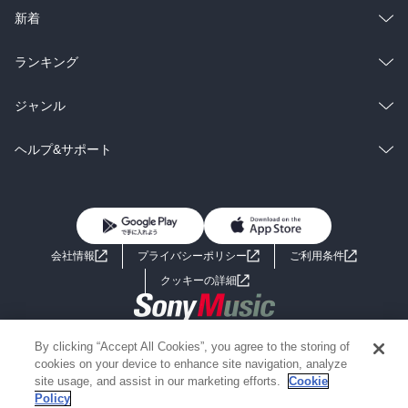
ラノベ
小説
総合
コミック
新着
雑誌・グラビア
ビジネス・実用
ラノベ
小説
総合
コミック
ランキング
BL・TL
雑誌・グラビア
ビジネス・実用
ラノベ
小説
総合
コミック
ジャンル
BL・TL
雑誌・グラビア
ビジネス・実用
ラノベ
小説
コミック
男性コミック
ヘルプ&サポート
BL・TL
雑誌・グラビア
ビジネス・実用
女性コミック
コミック誌
初めての方へ
ヘルプ
BL・TL
ライトノベル
男子向けラノベ
よくあるご質問
お問い合わせ
会社情報
プライバシーポリシー
ご利用条件
女子向けラノベ
小説
利用規約
クッキーの詳細
国内小説
海外小説
Copyright 2017 - 2026 Sony Music Entertainment(Japan) Inc.
By clicking “Accept All Cookies”, you agree to the storing of
ミステリー
SF
Information on the site is for the Japan domestic market only
cookies on your device to enhance site navigation, analyze
powered by
site usage, and assist in our marketing efforts.
Cookie
Policy
歴史・時代小説
文学