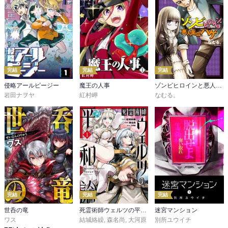
完結
完結
完結
侵略アールピージー
魔王の人事
ゾンビヒロインと悪人面のハゲ
岩田ナヲヤ
紅村岬
なむる。
完結
完結
完結
世呑の竜
死霊術師ウェルツの平和論
迷宮マンション
ワス
結城絡繰
,
森名尚
,
大河原
別所ユウイチ