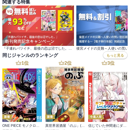
関連する特集
『子連れバツイチ、最後の恋は沼でした。』 新刊発売記念キャンペーン
同じジャンルのランキング
もっと見る
1
位
2
位
3
位
新着
新着
今週入荷
ONE PIECE モノクロ版 115
異世界居酒屋「のぶ」(22)
信じていた仲間達にダンジョン奥地で殺されかけたがギフト『無限ガチャ』でレベル９９９９の仲間達を手に入れて元パーティーメンバーと世界に復讐＆『ざまぁ！』します！（２３）