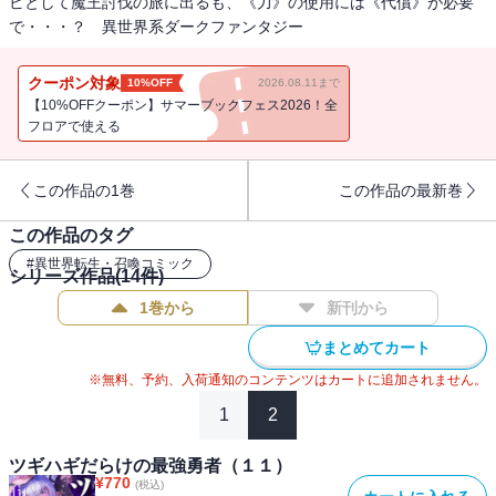
ビとして魔王討伐の旅に出るも、《力》の使用には《代償》が必要
で・・・？ 異世界系ダークファンタジー
クーポン対象
10%OFF
2026.08.11まで
【10%OFFクーポン】サマーブックフェス2026！全
フロアで使える
この作品の1巻
この作品の最新巻
この作品のタグ
#
異世界転生・召喚コミック
シリーズ作品(
14
件)
1巻から
新刊から
まとめてカート
※無料、予約、入荷通知のコンテンツはカートに追加されません。
1
2
ツギハギだらけの最強勇者（１１）
¥
770
(税込)