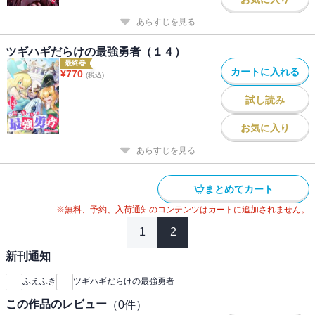
あらすじを見る
ツギハギだらけの最強勇者（１４）
最終巻
カートに入れる
¥
770
(税込)
試し読み
お気に入り
あらすじを見る
まとめてカート
※無料、予約、入荷通知のコンテンツはカートに追加されません。
1
2
新刊通知
ふえふき
ツギハギだらけの最強勇者
この作品のレビュー
（
0
件）