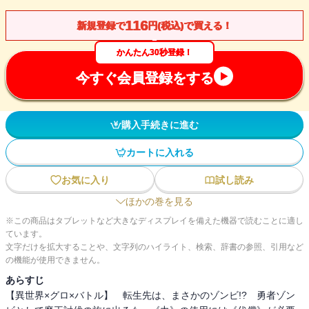
116
新規登録で
円(税込)で買える！
かんたん30秒登録！
今すぐ会員登録をする
購入手続きに進む
カートに入れる
お気に入り
試し読み
ほかの巻を見る
※この商品はタブレットなど大きなディスプレイを備えた機器で読むことに適し
ています。
文字だけを拡大することや、文字列のハイライト、検索、辞書の参照、引用など
の機能が使用できません。
あらすじ
【異世界×グロ×バトル】 転生先は、まさかのゾンビ!? 勇者ゾン