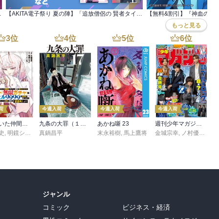
本2巻解禁フェア
【AKITA電子祭り 夏の陣】「追放僧侶の 賢者タイム」最新2巻 他 発売！
もっと見る
3
位
4
位
5
位
6
位
荷
今週入荷
今週入荷
今週入荷
信じていた仲間達にダンジョン奥地で殺されかけたがギフト『無限ガチャ』でレベル９９９９の仲間達を手に入れて元パーティーメンバーと世界に復讐＆『ざまぁ！』します！（２３）
九条の大罪（１７）
あかね噺 23
週刊少年マガジン 2026年36・37号[2026年8月5日発売]
史
,
,
転
明鏡シスイ
,
真鍋昌平
ｔｅｆ
末永裕樹
,
馬上鷹将
金城宗幸
,
ノ村優介
,
真
ジャンル
コミック
ビジネス・経済