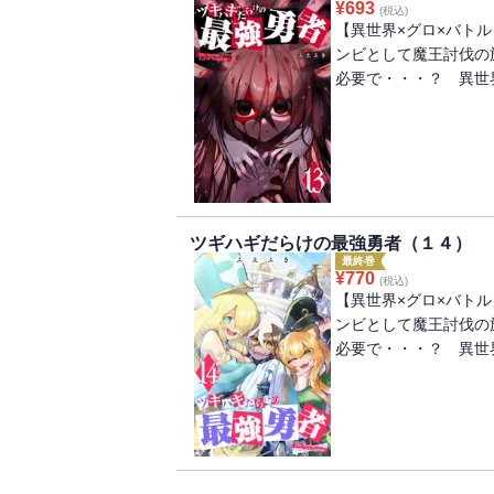
¥
693
(税込)
【異世界×グロ×バト
ンビとして魔王討伐の
必要で・・・？ 異世
ツギハギだらけの最強勇者（１４）
最終巻
¥
770
(税込)
【異世界×グロ×バト
ンビとして魔王討伐の
必要で・・・？ 異世