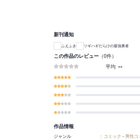
新刊通知
ふえふき
ツギハギだらけの最強勇者
この作品のレビュー
（
0
件）
--
平均
作品情報
ジャンル
:
コミック
-
男性コ