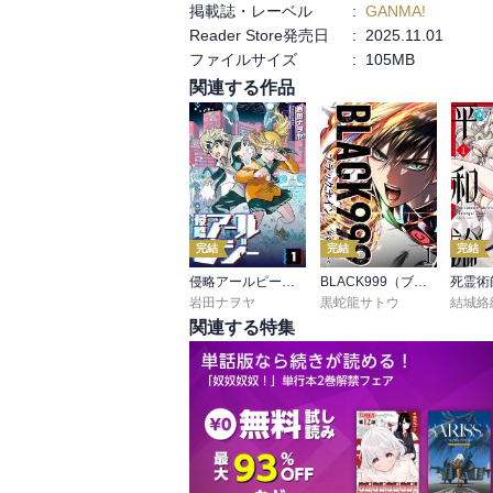
掲載誌・レーベル
:
GANMA!
Reader Store発売日
:
2025.11.01
ファイルサイズ
:
105MB
関連する作品
完結
完結
完結
侵略アールピージー
BLACK999（ブラックナイン）
岩田ナヲヤ
黒蛇龍サトウ
結城絡
関連する特集