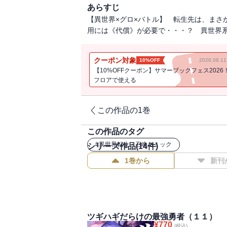
あらすじ
【異世界×グロ×バトル】 転生先は、まさ
用には《代償》が必要で・・・？ 異世界
クーポン対象
10%OFF
2026.08.
【10%OFFクーポン】サマーブックフェス2026
フロアで使える
この作品の1巻
この作品のタグ
#
異世界転生・召喚コミック
シリーズ作品(
14
件)
1巻から
新刊
ツギハギだらけの最強勇者（１１）
¥
770
(税込)