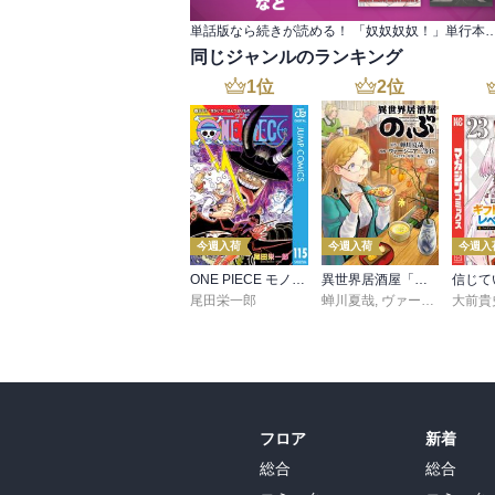
単話版なら続きが読める！ 「奴奴奴奴！」単行
同じジャンルのランキング
1
位
2
位
今週入荷
今週入荷
今週入
ONE PIECE モノクロ版 115
異世界居酒屋「のぶ」(22)
尾田栄一郎
蝉川夏哉
,
ヴァージニア二等兵
大前貴
フロア
新着
総合
総合