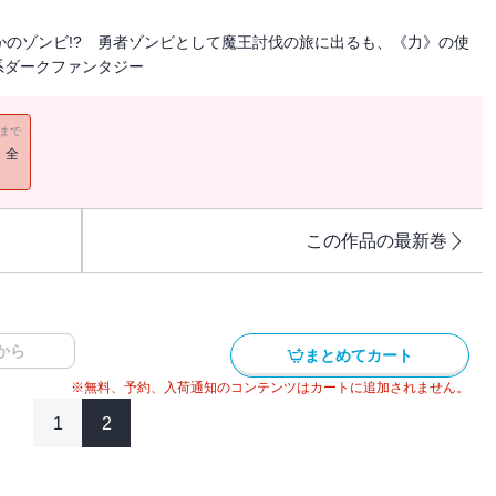
かのゾンビ!? 勇者ゾンビとして魔王討伐の旅に出るも、《力》の使
系ダークファンタジー
11まで
！全
この作品の最新巻
から
まとめてカート
※無料、予約、入荷通知のコンテンツはカートに追加されません。
1
2