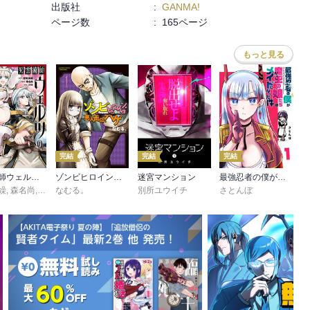
出版社
:
GANMA!
ページ数
:
165ページ
もっと見る
完結
完結
完結
死霊術師ウェルツの平和論
ゾンビヒロインと悪人面のハゲ
迷宮マンション
最強忍者の僕が魔王の娘たちのメイドになった件
繰
,
森名尚
,
大河原
なむる。
別所ユウイチ
さとんぼ