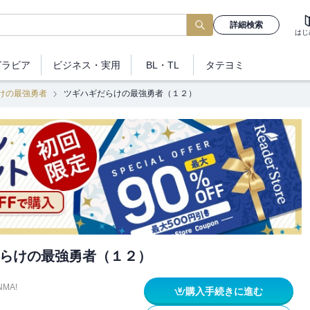
詳細検索
はじ
グラビア
ビジネス
・実用
BL・TL
タテヨミ
けの最強勇者
ツギハギだらけの最強勇者（１２）
らけの最強勇者（１２）
NMA!
購入手続きに進む