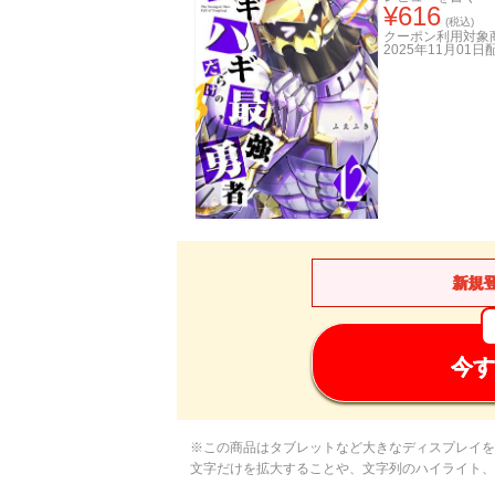
¥
616
(税込)
クーポン利用対象
2025年11月01日
新規
今す
※この商品はタブレットなど大きなディスプレイを
文字だけを拡大することや、文字列のハイライト、