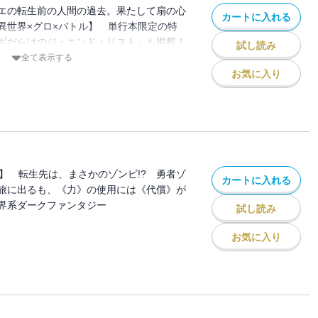
エの転生前の人間の過去。果たして扇の心
カートに入れる
異世界×グロ×バトル】 単行本限定の特
ギだらけのジ・エンド・リスト』も掲載！
試し読み
しみあれ...。（初出：GANMA!99～
全て表示する
お気に入り
ル】 転生先は、まさかのゾンビ!? 勇者ゾ
カートに入れる
旅に出るも、《力》の使用には《代償》が
界系ダークファンタジー
試し読み
お気に入り