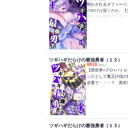
明かされるオフィーリ
の叫びは届くのか。【
別おまけ漫画『ツギハ
バットエンドなリエをお楽
108話掲載分）
ツギハギだらけの最強勇者（１２）
¥
616
(税込)
【異世界×グロ×バト
ンビとして魔王討伐の
必要で・・・？ 異世
ツギハギだらけの最強勇者（１３）