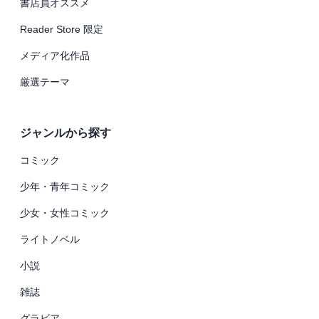
書店員オススメ
Reader Store 限定
メディア化作品
厳選テーマ
ジャンルから探す
コミック
少年・青年コミック
少女・女性コミック
ライトノベル
小説
雑誌
グラビア