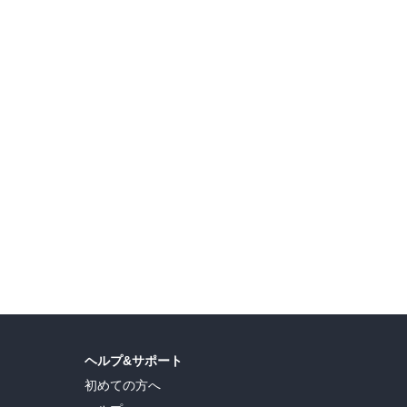
【無料&割引】『神血の救世主～』 ほか 8月新刊配信記念フェア
『子連れバツイチ、最後の恋は沼でした。』 新刊発売記念キャンペーン
島ヒロ
,
宮島礼吏
,
新川直司
,
久世蘭
,
田中ドリル
,
御手元
,
吉河美希
,
鈴木央
,
ヒロユキ
,
ヘルプ&サポート
初めての方へ