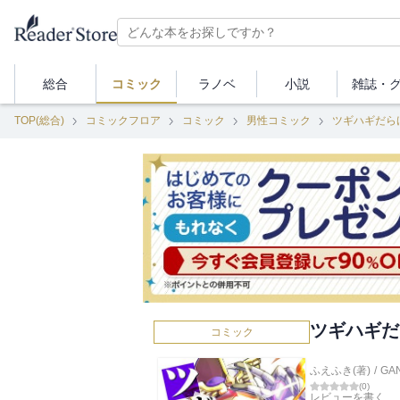
総合
コミック
ラノベ
小説
雑誌・
TOP(総合)
コミックフロア
コミック
男性コミック
ツギハギだら
ツギハギだ
コミック
ふえふき(著)
/
GA
(
0
)
レビューを書く