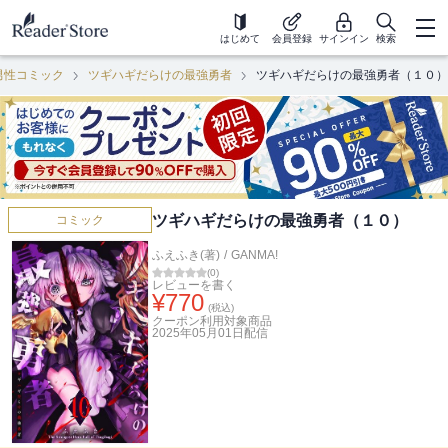
はじめて
会員登録
サインイン
検索
男性コミック
ツギハギだらけの最強勇者
ツギハギだらけの最強勇者（１０）
ツギハギだらけの最強勇者（１０）
コミック
ふえふき(著)
/
GANMA!
(
0
)
レビューを書く
¥
770
(税込)
クーポン利用対象商品
2025年05月01日
配信