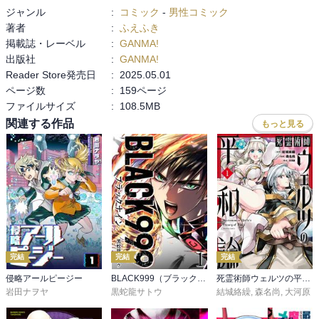
ジャンル
:
コミック
-
男性コミック
著者
:
ふえふき
掲載誌・レーベル
:
GANMA!
出版社
:
GANMA!
Reader Store発売日
:
2025.05.01
ページ数
:
159ページ
ファイルサイズ
:
108.5MB
関連する作品
もっと見る
完結
完結
完結
侵略アールピージー
BLACK999（ブラックナイン）
死霊術師ウェルツの平和論
岩田ナヲヤ
黒蛇龍サトウ
結城絡繰
,
森名尚
,
大河原