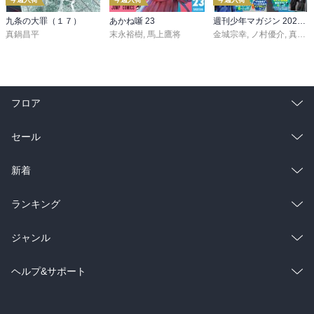
九条の大罪（１７）
あかね噺 23
週刊少年マガジン 2026年36・37号[2026年8月5日発売]
真鍋昌平
末永裕樹
,
馬上鷹将
金城宗幸
,
ノ村優介
,
真島ヒロ
フロア
総合
コミック
セール
ラノベ
小説
総合
コミック
新着
雑誌・グラビア
ビジネス・実用
ラノベ
小説
総合
コミック
ランキング
BL・TL
雑誌・グラビア
ビジネス・実用
ラノベ
小説
総合
コミック
ジャンル
BL・TL
雑誌・グラビア
ビジネス・実用
ラノベ
小説
コミック
男性コミック
ヘルプ&サポート
BL・TL
雑誌・グラビア
ビジネス・実用
女性コミック
コミック誌
初めての方へ
ヘルプ