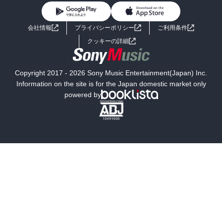
BL・TL
ライトノベル
男子向けラノベ
よくあるご質問
お問い合わせ
会社情報
プライバシーポリシー
ご利用条件
女子向けラノベ
小説
利用規約
クッキーの詳細
国内小説
海外小説
Copyright 2017 - 2026 Sony Music Entertainment(Japan) Inc.
ミステリー
SF
Information on the site is for the Japan domestic market only
powered by
歴史・時代小説
文学
雑誌
グラビア写真集
ボーイズラブ
ティーンズラブ
人文・思想・歴史
社会・政治・法律
ビジネス・経済
サイエンス・テクノロジー
コンピュータ・情報
くらし・家庭