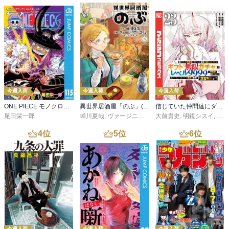
今週入荷
今週入荷
今週入荷
ONE PIECE モノクロ版 115
異世界居酒屋「のぶ」(22)
信じていた仲間達にダンジョン奥地で殺されかけたがギフト『無限ガチャ』でレベル９９９９の仲間達を手に入れて元パーティーメンバーと世界に復讐＆『ざまぁ！』します！（２３）
尾田栄一郎
蝉川夏哉
,
ヴァージニア二等兵
大前貴史
,
転
,
明鏡シスイ
,
ｔｅ
4
位
5
位
6
位
今週入荷
今週入荷
今週入荷