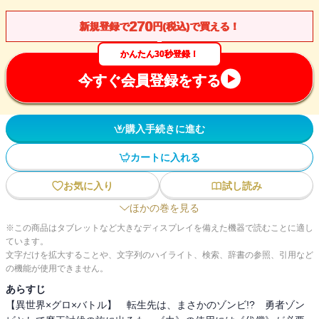
270
新規登録で
円(税込)で買える！
かんたん30秒登録！
今すぐ会員登録をする
購入手続きに進む
カートに入れる
お気に入り
試し読み
ほかの巻を見る
※この商品はタブレットなど大きなディスプレイを備えた機器で読むことに適し
ています。
文字だけを拡大することや、文字列のハイライト、検索、辞書の参照、引用など
の機能が使用できません。
あらすじ
【異世界×グロ×バトル】 転生先は、まさかのゾンビ!? 勇者ゾン