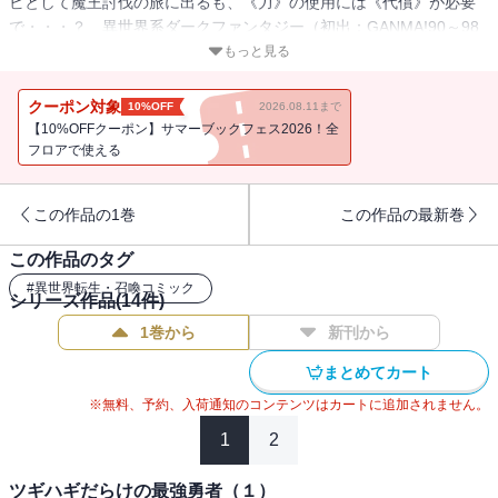
ビとして魔王討伐の旅に出るも、《力》の使用には《代償》が必要
で・・・？ 異世界系ダークファンタジー（初出：GANMA!90～98
話掲載分）
もっと見る
クーポン対象
10%OFF
2026.08.11まで
【10%OFFクーポン】サマーブックフェス2026！全
フロアで使える
この作品の1巻
この作品の最新巻
この作品のタグ
#
異世界転生・召喚コミック
シリーズ作品(
14
件)
1巻から
新刊から
まとめてカート
※無料、予約、入荷通知のコンテンツはカートに追加されません。
1
2
ツギハギだらけの最強勇者（１）