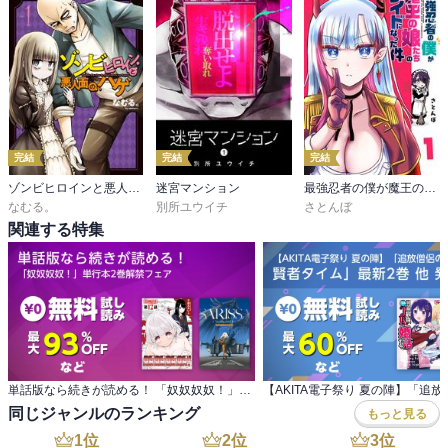
完結
完結
完結
ゾンビヒロインと悪人面のハゲ
迷宮マンション
最強忍者の僕が魔王の娘たちのメイドになった件
なむる。
別所ユウイチ
さとんぼ
関連する特集
単話版なら続きが読める！ 「奴奴奴奴！」単行本2巻解禁フェア
同じジャンルのランキング
もっと見る
1
位
2
位
3
位