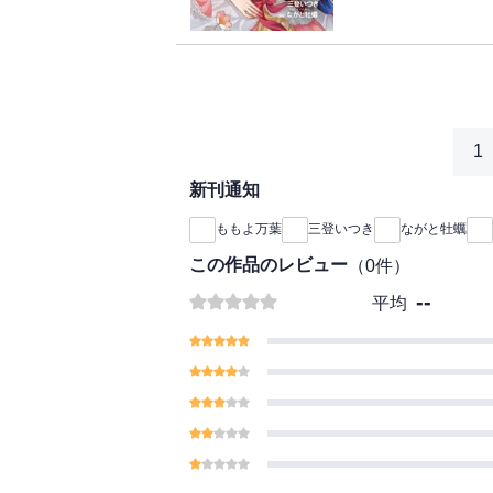
い!?え、私まだ婚約し
ラブコメ♪※この商品
魚が大きすぎた件（コ
す。
1
新刊通知
ももよ万葉
三登いつき
ながと牡蠣
この作品のレビュー
（
0
件）
--
平均