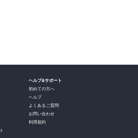
島ヒロ
,
宮島礼吏
,
新川直司
,
久世蘭
,
田中ドリル
,
御手元
,
吉河美希
,
鈴木央
,
ヒロユキ
,
ヘルプ&サポート
初めての方へ
ヘルプ
よくあるご質問
お問い合わせ
利用規約
ト