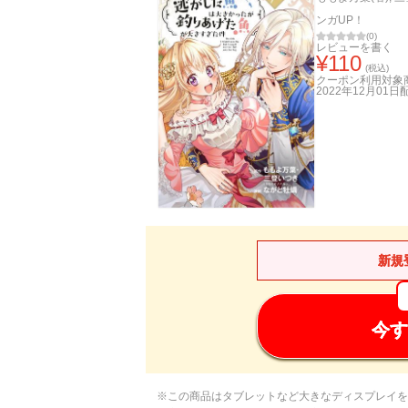
ンガUP！
(
0
)
レビューを書く
¥
110
(税込)
クーポン利用対象
2022年12月01日
新規
今す
※この商品はタブレットなど大きなディスプレイを