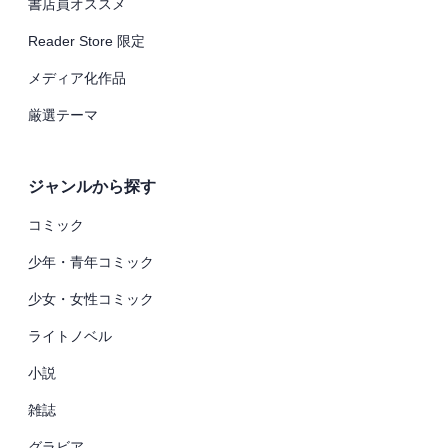
書店員オススメ
Reader Store 限定
メディア化作品
厳選テーマ
ジャンルから探す
コミック
少年・青年コミック
少女・女性コミック
ライトノベル
小説
雑誌
グラビア