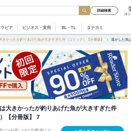
詳細検索
はじ
グラビア
ビジネス
・実用
BL・TL
タテヨミ
大きかったが釣りあげた魚が大きすぎた件（コミック）【分冊版】
逃がした魚
は大きかったが釣りあげた魚が大きすぎた件
）【分冊版】 7
登いつき(著)
,
ながと牡蠣(著)
/
マ