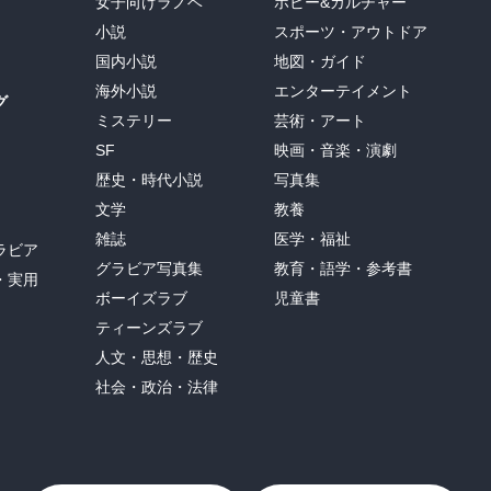
女子向けラノベ
ホビー&カルチャー
小説
スポーツ・アウトドア
国内小説
地図・ガイド
海外小説
エンターテイメント
グ
ミステリー
芸術・アート
SF
映画・音楽・演劇
歴史・時代小説
写真集
文学
教養
雑誌
医学・福祉
ラビア
グラビア写真集
教育・語学・参考書
・実用
ボーイズラブ
児童書
ティーンズラブ
人文・思想・歴史
社会・政治・法律