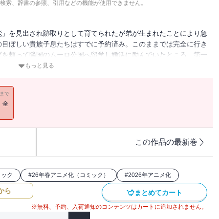
検索、辞書の参照、引用などの機能が使用できません。
能」を見出され跡取りとして育てられたが弟が生まれたことにより急
の目ぼしい貴族子息たちはすでに予約済み。このままでは完全に行き
ダを頼って隣国のムーロ公国へ留学し婚活に励んでいたところ、第一
てしまい!?え、私まだ婚約してませんけど!??行き遅れ令嬢の幸せ
もっと見る
大きかったが釣りあげた魚が大きすぎた件（コミック）」を1話ご
録話数が異なります。あらかじめご了承ください。
11まで
！全
この作品の最新巻
ミック
#
26年春アニメ化（コミック）
#
2026年アニメ化
から
まとめてカート
※無料、予約、入荷通知のコンテンツはカートに追加されません。