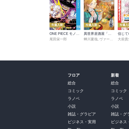
今週入荷
今週入荷
今週入
ONE PIECE モノクロ版 115
異世界居酒屋「のぶ」(22)
尾田栄一郎
蝉川夏哉
,
ヴァージニア二等兵
大前貴
フロア
新着
総合
総合
コミック
コミック
ラノベ
ラノベ
小説
小説
雑誌・グラビア
雑誌・グ
ビジネス・実用
ビジネス