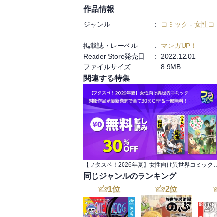
作品情報
ジャンル
:
コミック
-
女性コ
掲載誌・レーベル
:
マンガUP！
Reader Store発売日
:
2022.12.01
ファイルサイズ
:
8.9MB
関連する特集
【フタスペ！2026年夏】女性向け異世界コミック 対象作品が最新
同じジャンルのランキング
1
位
2
位