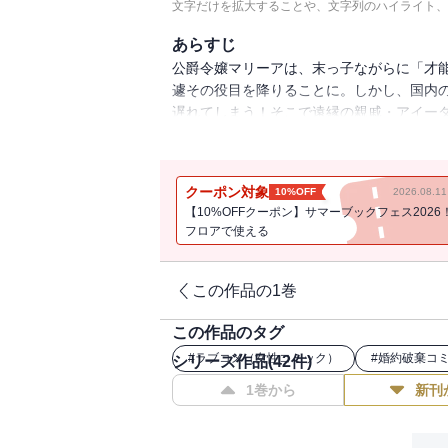
文字だけを拡大することや、文字列のハイライト、
あらすじ
公爵令嬢マリーアは、末っ子ながらに「才
遽その役目を降りることに。しかし、国内
遅れてしまう！そこで遠縁の親戚・アイー
王子から身に覚えのない婚約破棄を宣言され
婚活ラブコメ♪※この商品は「逃がした魚は
とに分冊したものです。※分冊版話数と収
クーポン対象
10%OFF
2026.08.
【10%OFFクーポン】サマーブックフェス2026
フロアで使える
この作品の1巻
この作品のタグ
#
ラブコメ（女性コミック）
#
婚約破棄コ
シリーズ作品(
42
件)
1巻から
新刊