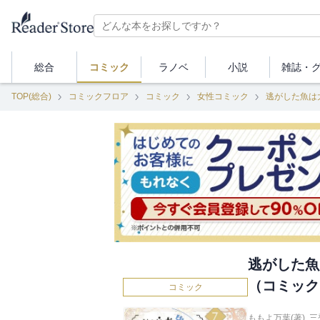
総合
コミック
ラノベ
小説
雑誌・
TOP(総合)
コミックフロア
コミック
女性コミック
逃がした魚は
逃がした魚
（コミック
コミック
ももよ万葉(著)
,
三