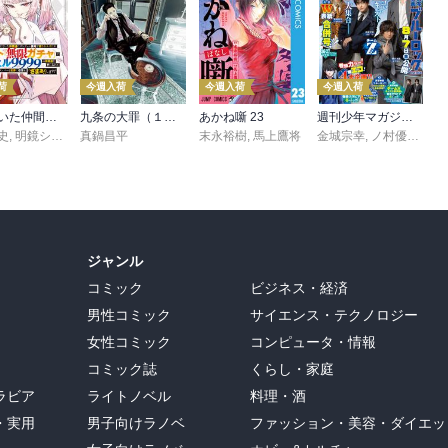
荷
今週入荷
今週入荷
今週入荷
信じていた仲間達にダンジョン奥地で殺されかけたがギフト『無限ガチャ』でレベル９９９９の仲間達を手に入れて元パーティーメンバーと世界に復讐＆『ざまぁ！』します！（２３）
九条の大罪（１７）
あかね噺 23
週刊少年マガジン 2026年36・37号[2026年8月5日発売]
史
,
,
転
明鏡シスイ
,
真鍋昌平
ｔｅｆ
末永裕樹
,
馬上鷹将
金城宗幸
,
ノ村優介
,
真
ジャンル
コミック
ビジネス・経済
男性コミック
サイエンス・テクノロジー
女性コミック
コンピュータ・情報
コミック誌
くらし・家庭
ラビア
ライトノベル
料理・酒
・実用
男子向けラノベ
ファッション・美容・ダイエッ