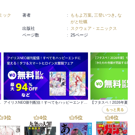
ミック
著者
:
ももよ万葉
,
三登いつき
,
な
がと牡蠣
出版社
:
スクウェア・エニックス
ページ数
:
25ページ
巻まで全て30％OFF＆一部無料！
アイリスNEO新刊配信！すべてをハッピーエンドに 変える！タフ＆スマートヒロイン大奮闘フェア
もっと見る
3
位
4
位
5
位
6
位