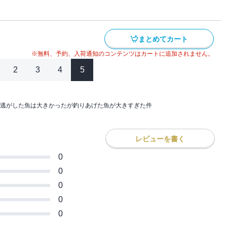
てませんけど!??行き遅れ令嬢の幸せ婚活
は「逃がした魚は大きかったが釣りあげた
ミック）」を1話ごとに分冊したもので
まとめてカート
※無料、予約、入荷通知のコンテンツはカートに追加されません。
2
3
4
5
逃がした魚は大きかったが釣りあげた魚が大きすぎた件
レビューを書く
0
0
0
0
0