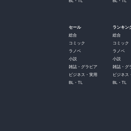
BL・TL
BL・TL
セール
ランキン
総合
総合
コミック
コミック
ラノベ
ラノベ
小説
小説
雑誌・グラビア
雑誌・グ
ビジネス・実用
ビジネス
BL・TL
BL・TL