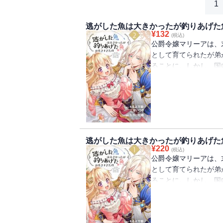
1
逃がした魚は大きかったが釣りあげた
¥
132
(税込)
公爵令嬢マリーアは、
として育てられたが弟
ることに。しかし、国
み。このままでは完全
アイーダを頼って隣国
ころ、第一王子から身
い!?え、私まだ婚約し
ラブコメ♪※この商品
魚が大きすぎた件（コ
逃がした魚は大きかったが釣りあげた
す。※分冊版話数と収
¥
220
(税込)
ださい。
公爵令嬢マリーアは、
として育てられたが弟
ることに。しかし、国
み。このままでは完全
アイーダを頼って隣国
ころ、第一王子から身