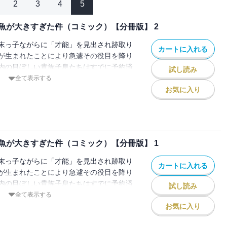
2
3
4
5
魚が大きすぎた件（コミック）【分冊版】 2
末っ子ながらに「才能」を見出され跡取り
カートに入れる
が生まれたことにより急遽その役目を降り
内の目ぼしい貴族子息たちはすでに予約済
試し読み
に行き遅れてしまう！そこで遠縁の親戚・
全て表示する
のムーロ公国へ留学し婚活に励んでいたと
お気に入り
に覚えのない婚約破棄を宣言されてしま
てませんけど!??行き遅れ令嬢の幸せ婚活
は「逃がした魚は大きかったが釣りあげた
ミック）」を1話ごとに分冊したもので
魚が大きすぎた件（コミック）【分冊版】 1
録話数が異なります。あらかじめご了承く
末っ子ながらに「才能」を見出され跡取り
カートに入れる
が生まれたことにより急遽その役目を降り
内の目ぼしい貴族子息たちはすでに予約済
試し読み
に行き遅れてしまう！そこで遠縁の親戚・
全て表示する
のムーロ公国へ留学し婚活に励んでいたと
お気に入り
に覚えのない婚約破棄を宣言されてしま