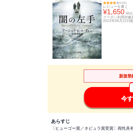
(
132
)
レビューを書く
¥
1,650
(税込
クーポン利用対象
2022年06月22日
新規登
今す
あらすじ
〔ヒューゴー賞／ネビュラ賞受賞〕両性具