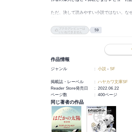
でその星に他の星から友好関係を結ぶため
ただ、決して読みやすい小説ではない。な
から始まるんだが、この文化の違いが誤解を
過ぎる！

あー、あるね

ブクログレビューは
現実世界でもあるわ

59
じゃあなぜ読まねばならなかったか？

いいねできません
「新章 神様のカルテ」で一止が所属する研
といった風に極端な世界を構築することで
かったということです！

う？を考える

これぞSFなのよ

さてこの作品。1960年代後半に出版された
作品情報
なんですよ。

両性具有の星の物語を読んで「性差」って何
ジャンル
:
小説
-
SF
軸は人間ドラマなんです。生物が生きられ
はり文学です！

まずは相互理解だよね〜

掲載誌・レーベル
:
ハヤカワ文庫SF
なかなか難しいけど

Reader Store発売日
:
2022.06.22
じゃあ何がSFか？

ページ数
:
400ページ
世界観です。繰り返しますが作者はこの世界
同じ著者の作品
はるかな過去、超高度な文明を持つ惑星ハイ
命の種をまいたことに始まる世界観。

そこから、幾多の文明の衰亡、戦争、分裂を
本作の舞台となる極寒の惑星ゲセンは星間