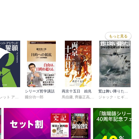
あり、ケメルと呼ばれる短期の発情期が唯一雌雄に分かれるタイミン
父であったり母であったりするというもの。

芙佐
もっと見る
体に加盟させるために使節として派遣されたゲンリー・アイとゲセン
物語。

どちらの国家においても政略・策略に利用され収監され、使命を果た
なアイを唯一信じ、エクーメンへの加盟がゲセンが発展するために必
脱獄させ、極寒の氷原・凍土を僅かな食料のみで100日に渡る脱出
の関係が、本作の最大の読みどころ。物語の後半1/3からの圧倒的
シリーズ哲学講話
両京十五日 凶兆
鷲は舞い降りた〔完全版〕
マーガレット アトウッド
國分功一郎
,
鴻巣 友季子
馬伯庸
,
齊藤正高
,
泊功
ジャック・ヒギンズ
,
菊
イトルの「闇の左手」。決して怪しいものではございませぬ。

・。

と闇、太陽と影、男と女、生と死、恐怖と勇気、背徳と忠誠、左手と
れたふたつのもののイマージュ。
