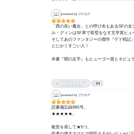
powered by ブクログ
「西の良い魔女」との呼び名もあるSFの女
ル・グィンはSF界で双璧をなす文学賞ヒュ
そしてあのファンタジーの傑作『ゲド戦記』
とにかくすごい人！

本書『闇の左手』もヒューゴー賞とネビュラ
もうね

SFやわ〜って感じですな

ブクログレビューは
64
いいねできません
ル・グィンの思考実験の場にお邪魔させても
powered by ブクログ
色々あるんだが、まず究極の男女平等社会を
それは「両性具有」

読書備忘録985号。

性差がないので全員平等w

★★★★★。

そしてこの世界は戦争がないのよ

男と女があるから戦争があるってことなの？
敬意を表して★5つ。

でもなんかちょっと納得

作者の偉大さはヒマ師匠さまがレビューに記