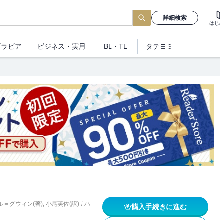
詳細検索
はじ
グラビア
ビジネス
・実用
BL・TL
タテヨミ
＝グウィン(著)
,
小尾芙佐(訳)
/
ハ
購入手続きに進む