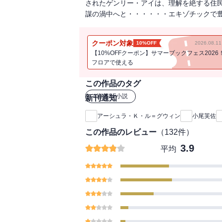
されたゲンリー・アイは、理解を絶する住
謀の渦中へと・・・・・・エキゾチックで
クーポン対象
10%OFF
2026.08.
【10%OFFクーポン】サマーブックフェス2026
フロアで使える
この作品のタグ
#
海外SF小説
新刊通知
アーシュラ・Ｋ・ル＝グウィン
小尾芙佐
この作品のレビュー
（
132
件）
3.9
平均