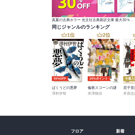
これは主人公2人の友情と信頼。2人は左手
む。

真夏の古典ホラー 光文社古典新訳文庫 最大30％OFF
さて。あともう一作双葉さんが読んでいたS
同じジャンルのランキング
れはハードルが高そうだ。だからそのうち。
ソラリスの作者ですよ。あのオールタイムベ
1
位
2
位
50%OFF
20%ポイント
今週入
ばくうどの悪夢
倫敦スコーンの謎
澤村伊智
米澤穂信
井原忠
フロア
新着