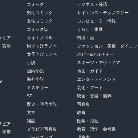
コミック
ビジネス・経済
男性コミック
サイエンス・テクノロジー
女性コミック
コンピュータ・情報
コミック誌
くらし・家庭
ラビア
ライトノベル
料理・酒
・実用
男子向けラノベ
ファッション・美容・ダイエッ
女子向けラノベ
ホビー&カルチャー
小説
スポーツ・アウトドア
国内小説
地図・ガイド
海外小説
エンターテイメント
グ
ミステリー
芸術・アート
SF
映画・音楽・演劇
歴史・時代小説
写真集
文学
教養
雑誌
医学・福祉
ラビア
グラビア写真集
教育・語学・参考書
・実用
ボーイズラブ
児童書