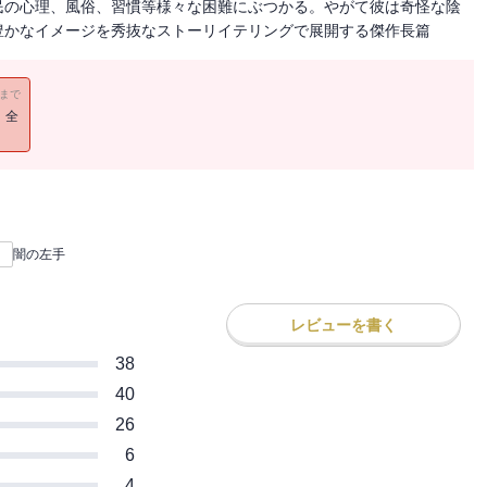
民の心理、風俗、習慣等様々な困難にぶつかる。やがて彼は奇怪な陰
豊かなイメージを秀抜なストーリイテリングで展開する傑作長篇
11まで
！全
闇の左手
レビューを書く
38
40
26
6
4