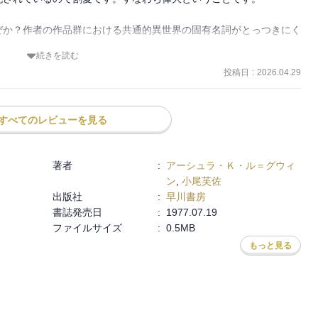
に使節（ほぼ我々地球人で男性）が降り立ってしばらくたったところ
ぜか？作者の作品群における共通的異世界の固有名詞がとっつきにく
産んで…みたいな

続きを読む
投稿日
:
2026.04.29
究室の後輩双葉さんが読んでいた作品だったので読まない選択は無
、現実世界にある様々問題を見えやすくして、どうすりゃいいんだろ
すべてのレビューを見る
SF小説です(古っ！)。そしてこれはSFなのか？内容が非常に文学的
？そこを乗り越えるには何が必要？を考える

著者
:
アーシュラ・Ｋ・ル＝グウィ
ない究極の世界で育まれる信頼と友情。そして禁断の愛情。そう！や
ン
,
小尾芙佐
出版社
:
早川書房
書誌発売日
:
1977.07.19
ファイルサイズ
:
0.5MB
観で何作も小説を書いている。

もっと見る
ンの人々(人類という種の祖)が数多くの居住可能な惑星に人間型生
経て、エクーメンという星間連合体が組織されている。

連合体に属さない最後の星系。そして古の昔、ハイン人による遺伝子