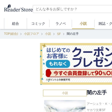
総合
コミック
ラノベ
小説
雑誌・
TOP(総合)
小説フロア
小説
闇の左手
SF
闇の左手
小説
アーシュラ・Ｋ・ル
ヤカワ文庫SF