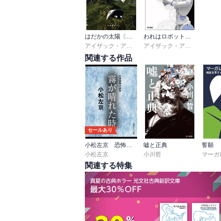
実験の結果、住人は両性具有！

そして、この星の人々には生理サイクルが
グ。一方は出っ張り、一方は窪み・・・。

はだかの太陽〔新訳版〕
われはロボット〔決定版〕
人々は何度かのケメルで複数の子を産むが、
アイザック・アシモフ
,
小尾芙佐
アイザック・アシモフ
,
小尾
関連する作品
物語はエクーメンから、ゲセンを星間連合
国家の首相たるハルス・エストラーベンとの
ゲセンには大きく2大国家があり、アイは
すどころか命の危機に晒され続ける。そん
須だと信じ続けたエストラーベン。

囚われの身であったアイをエストラーベンは
セールあり
行を決行！旅の中で微妙に変化していく二人
小松左京 恐怖小説集
嘘と正典
誓願
なクライマックスで★5つです。

小松左京
小川哲
関連する特集
そうそう。何かしら意味があると思われるタ
光は暗闇の左手・・・。暗闇は光の右手・・
作者の根底には二元論があるようです。光
右手・・・。対立するんだけどバランスの取