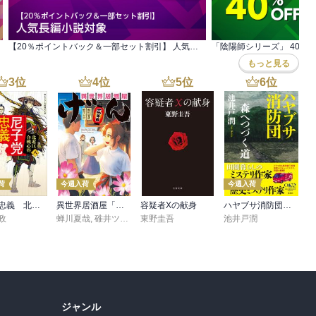
でもあり右手でもある。光であって闇でもあると解釈した。ふむふ
【20％ポイントバック＆一部セット割引】 人気長編小説対象
「陰陽師シリーズ」 40周
F、スタニスワフ・レムの「完全な真空」を読まねばなるまい。こ
もっと見る


ストSFのソラリスですよ、みなさま。
3
位
4
位
5
位
6
位
荷
今週入荷
今週入荷
尼子党忠義 北近江合戦心得〈八〉
異世界居酒屋「げん」三杯目
容疑者Xの献身
ハヤブサ消防団 森へつづく道
政
蝉川夏哉
,
碓井ツカサ
東野圭吾
池井戸潤
ジャンル