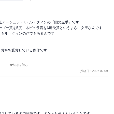
王アーシュラ・K・ル・グィンの『闇の左手』です

ーゴー賞を5度、ネビュラ賞を6度受賞というまさに女王なんです

もル・グィンの作でもあるんです

賞をW受賞している傑作です

続きを読む
投稿日
:
2026.02.09
らったみたいな感じなんよね

異星の中で描いてるんよね

ル・グィンさん！

されているので割愛です。すなわち偉大ということです。
