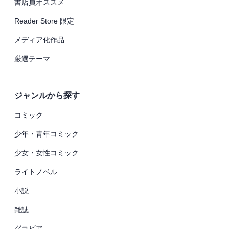
書店員オススメ
Reader Store 限定
メディア化作品
厳選テーマ
ジャンルから探す
コミック
少年・青年コミック
少女・女性コミック
ライトノベル
小説
雑誌
グラビア