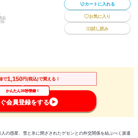
カートに入れる
)
お気に入り
商品
配信
試し読み
1,150
録で
円(税込)で買える！
かんたん30秒登録！
ぐ会員登録をする
有人の惑星、雪と氷に閉ざされたゲセンとの外交関係を結ぶべく派遣