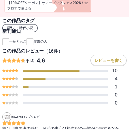
袂を分かった兄妹の運命は戦場にて思わぬ形で交差する――。
【10%OFFクーポン】サマーブックフェス2026！全
フロアで使える
約3600万人もの犠牲者が出たと言われる〈安史の乱〉を背景に、
この作品のタグ
言葉の力で世を動かしたいという一心で文官を志す名家の青年と、
理不尽な理由で世間からつまはじきにされてきた地方の兄妹の
#
歴史・時代小説
新刊通知
運命の出会いが唐の歴史を大きく動かす。
手に汗握るアクション、ハラハラする謀略、
千葉ともこ
震雷の人
そしてかけがえのない友情と愛情・・・・・・。
この作品のレビュー
（
16
件）
そのすべてが詰まった、圧倒的スケールの武侠小説登場！
（解説 三田主水）
4.6
レビューを書く
平均
10
第27回松本清張賞受賞作。
4
1
※この電子書籍は2020年9月に文藝春秋より刊行された単行本の文庫
0
版を底本としています。
0
powered by ブクログ
舞台は中国唐の時代、政治の中心は楊貴妃の一族が台頭するなか、