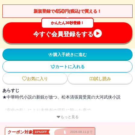
450
新規登録で
円(税込)で買える！
かんたん30秒登録！
今すぐ会員登録をする
購入手続きに進む
カートに入れる
お気に入り
試し読み
あらすじ
★中華時代小説の新鋭が放つ、松本清張賞受賞の大河武侠小説
〈安史の乱〉により未曾有の混乱に陥った唐で、
言葉の力を信じ、戦禍の流れを変えるべく奔走した顔季明。
もっと見る
彼の言葉を胸に、武芸に秀でた許嫁の張采春は故郷を出奔し、
采春の兄の張永は叛乱軍との戦へ身を投じた。
クーポン対象
10%OFF
2026.08.11まで