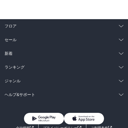
フロア
総合
コミック
セール
ラノベ
小説
総合
コミック
新着
雑誌・グラビア
ビジネス・実用
ラノベ
小説
総合
コミック
ランキング
BL・TL
雑誌・グラビア
ビジネス・実用
ラノベ
小説
総合
コミック
ジャンル
BL・TL
雑誌・グラビア
ビジネス・実用
ラノベ
小説
コミック
男性コミック
ヘルプ&サポート
BL・TL
雑誌・グラビア
ビジネス・実用
女性コミック
コミック誌
初めての方へ
ヘルプ
BL・TL
ライトノベル
男子向けラノベ
よくあるご質問
お問い合わせ
会社情報
プライバシーポリシー
ご利用条件