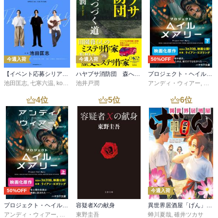
今週入荷
今週入荷
50%OFF
【イベント応募シリアルコード付】池田匡志出演・オーディオフォトブック「あの日」SPECIAL EDITION（音声／動画付）
ハヤブサ消防団 森へつづく道
プロジェクト・ヘイル・メアリー 下
池田匡志
,
七寒六温
,
konoko58
池井戸潤
,
村崎キコ
アンディ・ウィアー
,
小野
4
位
5
位
6
位
50%OFF
今週入荷
プロジェクト・ヘイル・メアリー 上
容疑者Xの献身
異世界居酒屋「げん」三杯目
アンディ・ウィアー
,
小野田和子
東野圭吾
蝉川夏哉
,
碓井ツカサ