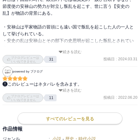
節度使の安禄山の勢力が対立し叛乱を起こす、世に言う【安史の
乱】が物語の背景にある。

・安禄山は平家物語の冒頭にも遠い国で叛乱を起こした人の一人と
して挙げられている。

・安史の乱は安禄山とその部下の史思明が起こした叛乱とされてい
る。

続きを読む
ブクログレビューは
投稿日
:
2024.03.31
31
その程度の知識しかありませんが本書を手にしました。

いいねできません
powered by ブクログ
物語の主人公達は【安史の乱】の中心にいた人達ではなく【安史の
このレビューはネタバレを含みます。
乱】の影響を受ける地方の人々の話です。

続きを読む
　実は文庫化する前の単行本が積読になってまして。

ブクログレビューは
投稿日
:
2022.06.20
11
いいねできません
主人公の張永は平原の武官、妹の張采春は危なっかしいけど　そこ
　しかし文庫版を読み始めたら止まらなくて一気読み。

そこの武術の達人、張采春の許嫁の顔季明は名家の御坊ちゃまでは
あるが芯があり文官を目指す好青年！

　この時代に生きている人々の切ない苦しい戦火の中で生き様は胸
すべてのレビューを見る
を打つ物語でした。
作品情報
この3人が安史の乱に巻き込まれ時代に翻弄されていく・・・

ジャンル
:
小説
-
歴史・時代小説