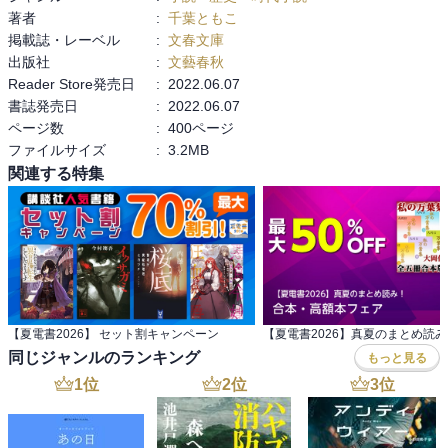
本作を読むきっかけは、書店で同作家の【戴天】を手に取り、戴天
著者
:
千葉ともこ
の前に本作を書き上げている事から読もうと思いました。

掲載誌・レーベル
:
文春文庫
出版社
:
文藝春秋
武術の達人が出てくる歴史小説は面白いと思いました！！！

Reader Store発売日
:
2022.06.07
それと、三国志や水滸伝以外の歴史を埋めていきたいと改めて思い
書誌発売日
:
2022.06.07
ました！！

ページ数
:
400ページ
ファイルサイズ
:
3.2MB
本作の注目部分は安史の乱に対して市井の人々が何と思っている
関連する特集
か、地方の人々が何と思っているか？官僚達の思いと地方公務員の
思いと市井に生きる人々の思いの差が注目の部分です。

今後、政治に携わろうとする人達には読んでほしいと思いました。

それと、安史の乱でとんでもなく人が死んでいる事に驚きまし
【夏電書2026】 セット割キャンペーン
た！！！
同じジャンルのランキング
もっと見る
1
位
2
位
3
位