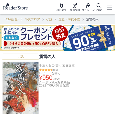
はじめて
会員登録
サインイン
検索
TOP(総合)
小説フロア
小説
歴史・時代小説
震雷の人
震雷の人
小説
千葉ともこ(著)
/
文春文庫
(
16
)
レビューを書く
¥
950
(税込)
クーポン利用対象商品
2022年06月07日
配信