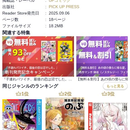
掲載誌・レーベル
:
UPコミック
出版社
:
PICK UP PRESS
Reader Store発売日
:
2025.09.06
ページ数
:
18ページ
ファイルサイズ
:
18.2MB
関連する特集
『子連れバツイチ、最後の恋は沼でした。』 新刊発売記念キャンペーン
同じジャンルのランキング
もっと見る
1
位
2
位
3
位