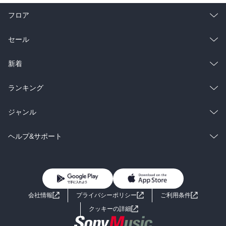
フロア
総合
コミック
セール
ラノベ
小説
総合
コミック
新着
雑誌・グラビア
ビジネス・実用
ラノベ
小説
総合
コミック
ランキング
BL・TL
雑誌・グラビア
ビジネス・実用
ラノベ
小説
総合
コミック
ジャンル
BL・TL
雑誌・グラビア
ビジネス・実用
ラノベ
小説
コミック
男性コミック
ヘルプ&サポート
BL・TL
雑誌・グラビア
ビジネス・実用
女性コミック
コミック誌
初めての方へ
ヘルプ
BL・TL
ライトノベル
男子向けラノベ
よくあるご質問
お問い合わせ
会社情報
プライバシーポリシー
ご利用条件
女子向けラノベ
小説
利用規約
クッキーの詳細