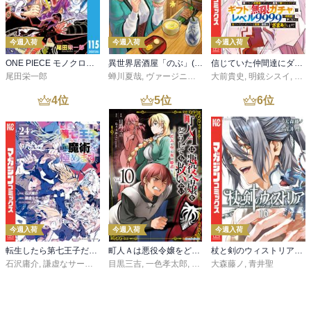
今週入荷
今週入荷
今週入荷
ONE PIECE モノクロ版 115
異世界居酒屋「のぶ」(22)
信じていた仲間達にダンジョン奥地で殺されかけたがギフト『無限ガチャ』でレベル９９９９の仲間達を手に入れて元パーティーメンバーと世界に復讐＆『ざまぁ！』します！（２３）
尾田栄一郎
蝉川夏哉
,
ヴァージニア二等兵
大前貴史
,
転
,
明鏡シスイ
,
ｔｅ
4
位
5
位
6
位
今週入荷
今週入荷
今週入荷
転生したら第七王子だったので、気ままに魔術を極めます（２４）
町人Ａは悪役令嬢をどうしても救いたい ～どぶと空と氷の姫君～１０【電子書店共通特典イラスト付】
杖と剣のウィストリア（１６）
石沢庸介
,
謙虚なサークル
,
メル。
目黒三吉
,
一色孝太郎
,
Parum
大森藤ノ
,
青井聖