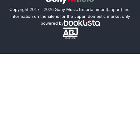
国内小説
海外小説
Copyright 2017 - 2026 Sony Music Entertainment(Japan) Inc.
ミステリー
SF
Information on the site is for the Japan domestic market only
powered by
歴史・時代小説
文学
雑誌
グラビア写真集
ボーイズラブ
ティーンズラブ
人文・思想・歴史
社会・政治・法律
ビジネス・経済
サイエンス・テクノロジー
コンピュータ・情報
くらし・家庭
料理・酒
ファッション・美容・ダイエット
ホビー&カルチャー
スポーツ・アウトドア