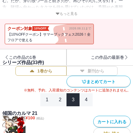
む。だが、穿の放つ一言と鋭き刃が、再びその心に火を灯す。一
方、賭場へ向かったタクマを待ち受けていたのは、予期せぬ事態
に・・・！激動の時代に翻弄される人々の選択と覚悟が、歴史の流
もっと見る
れを変えていく--。8世紀の中国の大帝国『唐』を描いた一大歴史フ
ァンタジーマンガ！
クーポン対象
10%OFF
2026.08.11まで
【10%OFFクーポン】サマーブックフェス2026！全
フロアで使える
この作品の1巻
この作品の最新巻
シリーズ作品(
33
件)
1巻から
新刊から
まとめてカート
※無料、予約、入荷通知のコンテンツはカートに追加されません。
1
2
3
4
傾国のカルマ 21
¥
100
(税込)
カートに入れる