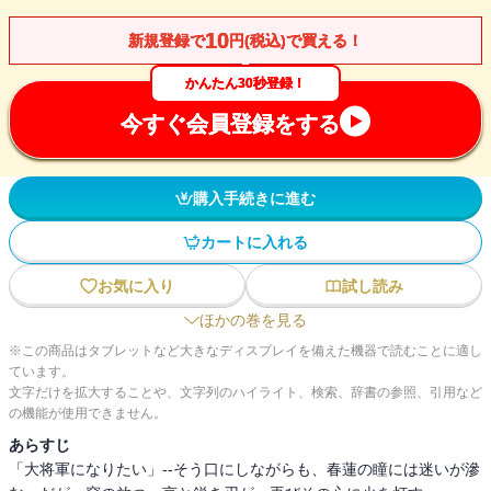
10
新規登録で
円(税込)で買える！
かんたん30秒登録！
今すぐ会員登録をする
購入手続きに進む
カートに入れる
お気に入り
試し読み
ほかの巻を見る
※この商品はタブレットなど大きなディスプレイを備えた機器で読むことに適し
ています。
文字だけを拡大することや、文字列のハイライト、検索、辞書の参照、引用など
の機能が使用できません。
あらすじ
「大将軍になりたい」--そう口にしながらも、春蓮の瞳には迷いが滲