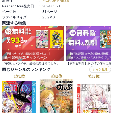
出版社
:
PICK UP PRESS
Reader Store発売日
:
2024.09.21
ページ数
:
31ページ
ファイルサイズ
:
25.2MB
関連する特集
『子連れバツイチ、最後の恋は沼でした。』 新刊発売記念キャンペーン
同じジャンルのランキング
もっと見る
1
位
2
位
3
位