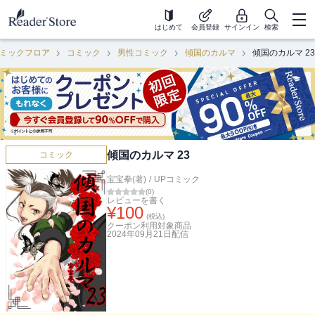
はじめて
会員登録
サインイン
検索
ミックフロア
コミック
男性コミック
傾国のカルマ
傾国のカルマ 23
傾国のカルマ 23
コミック
宝宝拳(著)
/
UPコミック
(
0
)
レビューを書く
¥
100
(税込)
クーポン利用対象商品
2024年09月21日
配信