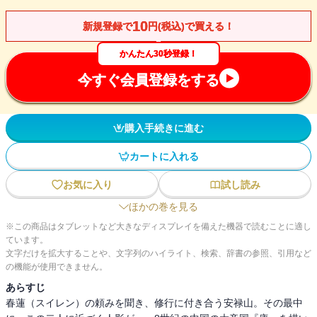
10
新規登録で
円(税込)で買える！
かんたん30秒登録！
今すぐ会員登録をする
購入手続きに進む
カートに入れる
お気に入り
試し読み
ほかの巻を見る
※この商品はタブレットなど大きなディスプレイを備えた機器で読むことに適し
ています。
文字だけを拡大することや、文字列のハイライト、検索、辞書の参照、引用など
の機能が使用できません。
あらすじ
春蓮（スイレン）の頼みを聞き、修行に付き合う安禄山。その最中