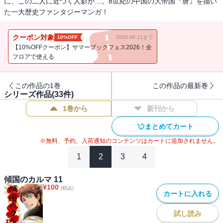
に、この二人に近づく人影が…。8世紀の中国の大帝国『唐』を描い
た一大歴史ファンタジーマンガ！
クーポン対象
10%OFF
2026.08.11まで
【10%OFFクーポン】サマーブックフェス2026！全
フロアで使える
この作品の1巻
この作品の最新巻
シリーズ作品(
33
件)
1巻から
新刊から
まとめてカート
※無料、予約、入荷通知のコンテンツはカートに追加されません。
1
2
3
4
傾国のカルマ 11
¥
100
(税込)
カートに入れる
試し読み