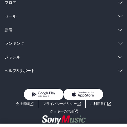
フロア
総合
コミック
セール
ラノベ
小説
総合
コミック
新着
雑誌・グラビア
ビジネス・実用
ラノベ
小説
総合
コミック
ランキング
BL・TL
雑誌・グラビア
ビジネス・実用
ラノベ
小説
総合
コミック
ジャンル
BL・TL
雑誌・グラビア
ビジネス・実用
ラノベ
小説
コミック
男性コミック
ヘルプ&サポート
BL・TL
雑誌・グラビア
ビジネス・実用
女性コミック
コミック誌
初めての方へ
ヘルプ
BL・TL
ライトノベル
男子向けラノベ
よくあるご質問
お問い合わせ
会社情報
プライバシーポリシー
ご利用条件
女子向けラノベ
小説
利用規約
クッキーの詳細
国内小説
海外小説