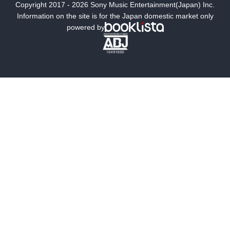
Copyright 2017 - 2026 Sony Music Entertainment(Japan) Inc.
ミステリー
SF
Information on the site is for the Japan domestic market only
powered by
歴史・時代小説
文学
雑誌
グラビア写真集
ボーイズラブ
ティーンズラブ
人文・思想・歴史
社会・政治・法律
ビジネス・経済
サイエンス・テクノロジー
コンピュータ・情報
くらし・家庭
料理・酒
ファッション・美容・ダイエット
ホビー&カルチャー
スポーツ・アウトドア
地図・ガイド
エンターテイメント