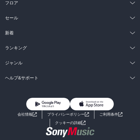
フロア
総合
コミック
セール
ラノベ
小説
総合
コミック
新着
雑誌・グラビア
ビジネス・実用
ラノベ
小説
総合
コミック
ランキング
BL・TL
雑誌・グラビア
ビジネス・実用
ラノベ
小説
総合
コミック
ジャンル
BL・TL
雑誌・グラビア
ビジネス・実用
ラノベ
小説
コミック
男性コミック
ヘルプ&サポート
BL・TL
雑誌・グラビア
ビジネス・実用
女性コミック
コミック誌
初めての方へ
ヘルプ
BL・TL
ライトノベル
男子向けラノベ
よくあるご質問
お問い合わせ
会社情報
プライバシーポリシー
ご利用条件
女子向けラノベ
小説
利用規約
クッキーの詳細
国内小説
海外小説