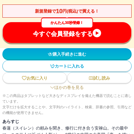
10
新規登録で
円(税込)で買える！
かんたん30秒登録！
今すぐ会員登録をする
購入手続きに進む
カートに入れる
お気に入り
試し読み
ほかの巻を見る
※この商品はタブレットなど大きなディスプレイを備えた機器で読むことに適し
ています。
文字だけを拡大することや、文字列のハイライト、検索、辞書の参照、引用など
の機能が使用できません。
あらすじ
春蓮（スイレン）の頼みを聞き、修行に付き合う安禄山。その最中