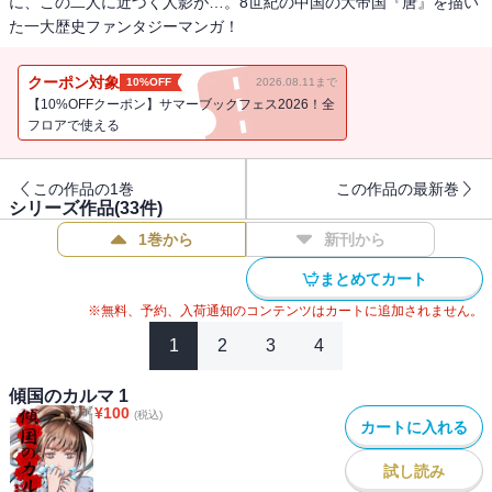
に、この二人に近づく人影が…。8世紀の中国の大帝国『唐』を描い
た一大歴史ファンタジーマンガ！
クーポン対象
10%OFF
2026.08.11まで
【10%OFFクーポン】サマーブックフェス2026！全
フロアで使える
この作品の1巻
この作品の最新巻
シリーズ作品(
33
件)
1巻から
新刊から
まとめてカート
※無料、予約、入荷通知のコンテンツはカートに追加されません。
1
2
3
4
傾国のカルマ 1
¥
100
(税込)
カートに入れる
試し読み