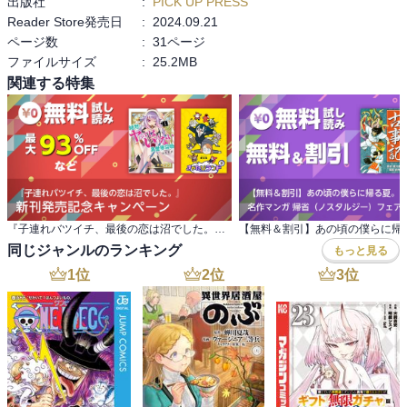
出版社
:
PICK UP PRESS
Reader Store発売日
:
2024.09.21
ページ数
:
31ページ
ファイルサイズ
:
25.2MB
関連する特集
『子連れバツイチ、最後の恋は沼でした。』 新刊発売記念キャンペーン
同じジャンルのランキング
もっと見る
1
位
2
位
3
位