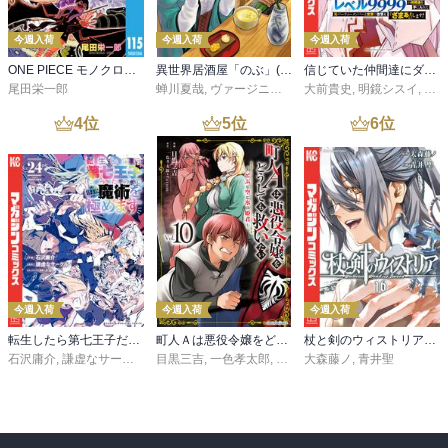
今週入荷
今週入荷
今週入荷
ONE PIECE モノクロ版 115
異世界居酒屋「のぶ」(22)
信じていた仲間達にダンジョン奥地で殺されかけたがギフト『無限ガチャ』でレベル９９９９の仲間達を手に入れて元パーティーメンバーと世界に復讐＆『ざまぁ！』します！（２３）
尾田栄一郎
蝉川夏哉
,
ヴァージニア二等兵
大前貴史
,
転
,
明鏡シスイ
,
ｔｅ
4
位
5
位
6
位
今週入荷
今週入荷
今週入荷
転生したら第七王子だったので、気ままに魔術を極めます（２４）
町人Ａは悪役令嬢をどうしても救いたい ～どぶと空と氷の姫君～１０【電子書店共通特典イラスト付】
杖と剣のウィストリア（１６）
石沢庸介
,
謙虚なサークル
,
メル。
目黒三吉
,
一色孝太郎
,
Parum
大森藤ノ
,
青井聖