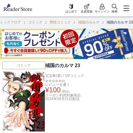
はじめて
会員登録
サインイン
検索
ミックフロア
コミック
男性コミック
傾国のカルマ
傾国のカルマ 23
傾国のカルマ 23
コミック
宝宝拳(著)
/
UPコミック
(
0
)
レビューを書く
¥
100
(税込)
クーポン利用対象商品
2024年09月21日
配信