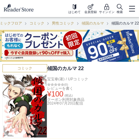
はじめて
会員登録
サインイン
検索
ミックフロア
コミック
男性コミック
傾国のカルマ
傾国のカルマ 22
傾国のカルマ 22
コミック
宝宝拳(著)
/
UPコミック
(
0
)
レビューを書く
¥
100
(税込)
クーポン利用対象商品
2024年07月20日
配信