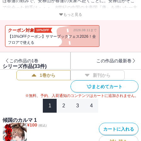
は春蓮の頼みで、安禄山が春蓮の実家へ赴くことに。安禄山がそこ
で出会った相手は・・・。8世紀の中国の大帝国『唐』を描いた一大
歴史ファンタジーマンガ！
もっと見る
クーポン対象
10%OFF
2026.08.11まで
【10%OFFクーポン】サマーブックフェス2026！全
フロアで使える
この作品の1巻
この作品の最新巻
シリーズ作品(
33
件)
1巻から
新刊から
まとめてカート
※無料、予約、入荷通知のコンテンツはカートに追加されません。
1
2
3
4
傾国のカルマ 1
¥
100
(税込)
カートに入れる