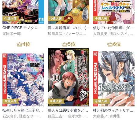
今週入荷
今週入荷
今週入荷
ONE PIECE モノクロ版 115
異世界居酒屋「のぶ」(22)
信じていた仲間達にダンジョン奥地で殺されかけたがギフト『無限ガチャ』でレベル９９９９の仲間達を手に入れて元パーティーメンバーと世界に復讐＆『ざまぁ！』します！（２３）
尾田栄一郎
蝉川夏哉
,
ヴァージニア二等兵
大前貴史
,
転
,
明鏡シスイ
,
ｔｅ
4
位
5
位
6
位
今週入荷
今週入荷
今週入荷
転生したら第七王子だったので、気ままに魔術を極めます（２４）
町人Ａは悪役令嬢をどうしても救いたい ～どぶと空と氷の姫君～１０【電子書店共通特典イラスト付】
杖と剣のウィストリア（１６）
石沢庸介
,
謙虚なサークル
,
メル。
目黒三吉
,
一色孝太郎
,
Parum
大森藤ノ
,
青井聖