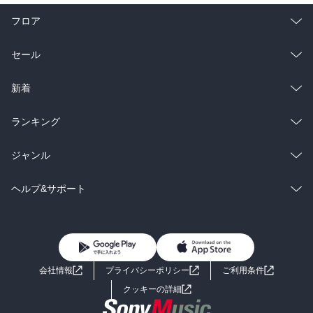
フロア
総合
コミック
セール
ラノベ
小説
総合
コミック
新着
雑誌・グラビア
ビジネス・実用
ラノベ
小説
総合
コミック
ランキング
BL・TL
雑誌・グラビア
ビジネス・実用
ラノベ
小説
総合
コミック
ジャンル
BL・TL
雑誌・グラビア
ビジネス・実用
ラノベ
小説
コミック
男性コミック
ヘルプ&サポート
BL・TL
雑誌・グラビア
ビジネス・実用
女性コミック
コミック誌
初めての方へ
ヘルプ
BL・TL
ライトノベル
男子向けラノベ
よくあるご質問
お問い合わせ
会社情報
プライバシーポリシー
ご利用条件
女子向けラノベ
小説
利用規約
クッキーの詳細