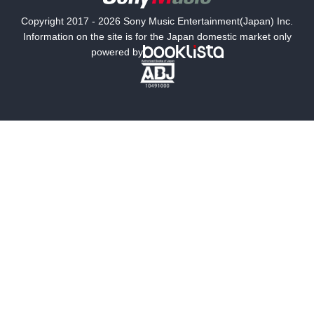
国内小説
海外小説
Copyright 2017 - 2026 Sony Music Entertainment(Japan) Inc.
ミステリー
SF
Information on the site is for the Japan domestic market only
powered by
歴史・時代小説
文学
雑誌
グラビア写真集
ボーイズラブ
ティーンズラブ
人文・思想・歴史
社会・政治・法律
ビジネス・経済
サイエンス・テクノロジー
コンピュータ・情報
くらし・家庭
料理・酒
ファッション・美容・ダイエット
ホビー&カルチャー
スポーツ・アウトドア