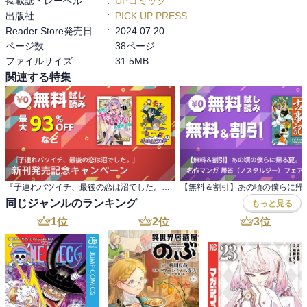
掲載誌・レーベル
:
UPコミック
出版社
:
PICK UP PRESS
Reader Store発売日
:
2024.07.20
ページ数
:
38ページ
ファイルサイズ
:
31.5MB
関連する特集
『子連れバツイチ、最後の恋は沼でした。』 新刊発売記念キャンペーン
同じジャンルのランキング
もっと見る
1
位
2
位
3
位