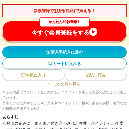
10
新規登録で
円(税込)で買える！
かんたん30秒登録！
今すぐ会員登録をする
購入手続きに進む
カートに入れる
お気に入り
試し読み
ほかの巻を見る
※この商品はタブレットなど大きなディスプレイを備えた機器で読むことに適し
ています。
文字だけを拡大することや、文字列のハイライト、検索、辞書の参照、引用など
の機能が使用できません。
あらすじ
安禄山の企みに、まんまと付き合わされた春蓮（スイレン）。今度