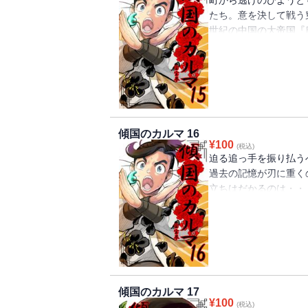
町から逃げのびようと
たち。意を決して戦う
世紀の中国の大帝国『
ガ！
傾国のカルマ 16
¥
100
(税込)
迫る追っ手を振り払う
過去の記憶が刃に重く
立ちはだかるのは・・
紀の中国の大帝国『唐
傾国のカルマ 17
¥
100
(税込)