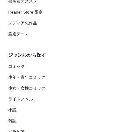
書店員オススメ
Reader Store 限定
メディア化作品
厳選テーマ
ジャンルから探す
コミック
少年・青年コミック
少女・女性コミック
ライトノベル
小説
雑誌
グラビア