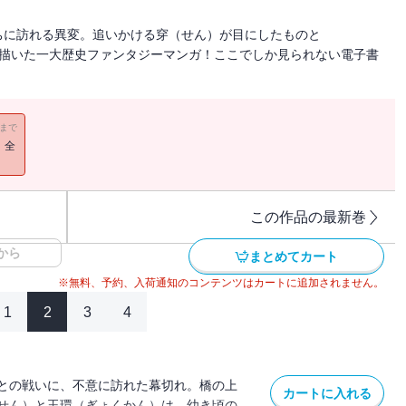
ちに訪れる異変。追いかける穿（せん）が目にしたものと
を描いた一大歴史ファンタジーマンガ！ここでしか見られない電子書
11まで
！全
この作品の最新巻
から
まとめてカート
※無料、予約、入荷通知のコンテンツはカートに追加されません。
1
2
3
4
との戦いに、不意に訪れた幕切れ。橋の上
カートに入れる
せん）と玉環（ぎょくかん）は、幼き頃の