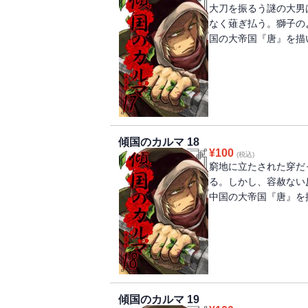
大刀を振るう謎の大男
なく薙ぎ払う。獅子の
国の大帝国『唐』を描
傾国のカルマ 18
¥
100
(税込)
窮地に立たされた穿だ
る。しかし、容赦ない
中国の大帝国『唐』を
傾国のカルマ 19