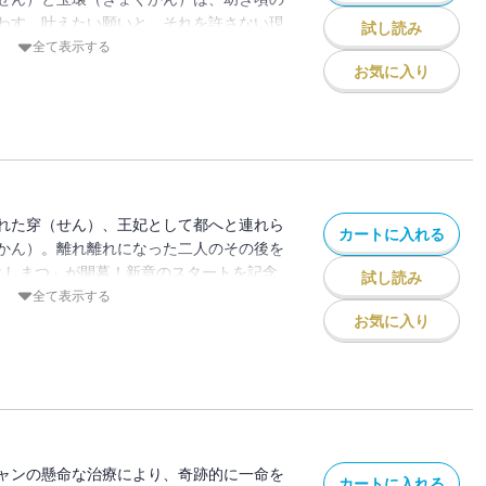
わす。叶えたい願いと、それを許さない現
試し読み
見るのか・・・。8世紀の中国の大帝国
全て表示する
史ファンタジー！
お気に入り
れた穿（せん）、王妃として都へと連れら
カートに入れる
かん）。離れ離れになった二人のその後を
としまつ」が開幕！新章のスタートを記念
試し読み
ラー！！8世紀の中国の大帝国『唐』を描
全て表示する
ジーマンガ！
お気に入り
ャンの懸命な治療により、奇跡的に一命を
カートに入れる