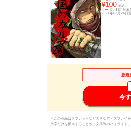
¥
100
(税込)
クーポン利用対象
2024年02月24日
新規
今す
※この商品はタブレットなど大きなディスプレイを
文字だけを拡大することや、文字列のハイライト、