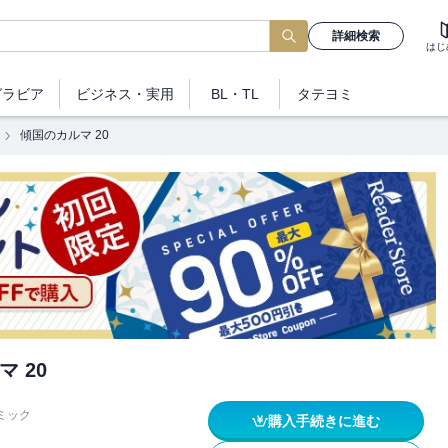
詳細検索
はじ
グラビア
ビジネス
・実用
BL・TL
タテヨミ
傾国のカルマ 20
 20
ミック
購入手続きに進む