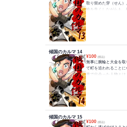
取り留めた穿（せん）
輪を失くしながらも、
たなる旅路が始まる第
た一大歴史ファンタジ
傾国のカルマ 14
¥
100
(税込)
無事に腕輪と大金を取
て町を追われることに
車で出会った人物とは
いた一大歴史ファンタ
傾国のカルマ 15
¥
100
(税込)