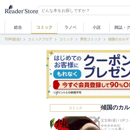
総合
コミック
ラノベ
小説
雑誌・
TOP(総合)
コミックフロア
コミック
男性コミック
傾国のカルマ
傾国のカルマ
コミック
宝宝拳(著)
/
UPコ
(
0
)
レビューを書く