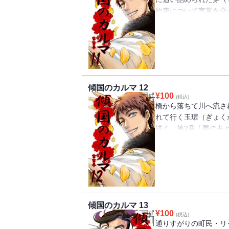
約束について言葉を交
実。二人は約束に何を
『唐』を描いた一大歴
傾国のカルマ 12
¥
100
(税込)
橋から落ちて川へ流さ
れて行く玉環（ぎょく
描く、第2章「夢のあ
して巻頭は豪華フルカ
いた一大歴史ファンタ
傾国のカルマ 13
¥
100
(税込)
通りすがりの町民・リ