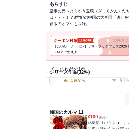
あらすじ
皇帝の元へと向かう玉環（ぎょくかん）た
は・・・！？8世紀の中国の大帝国『唐』
籍版のオマケも収録。
クーポン対象
10%OFF
2026.08.
【10%OFFクーポン】サマーブックフェス2026
フロアで使える
この作品の1巻
シリーズ作品(
32
件)
1巻から
新刊
傾国のカルマ 11
¥
100
(税込)
花鳥使（かちょうし）
に追い詰められた穿（