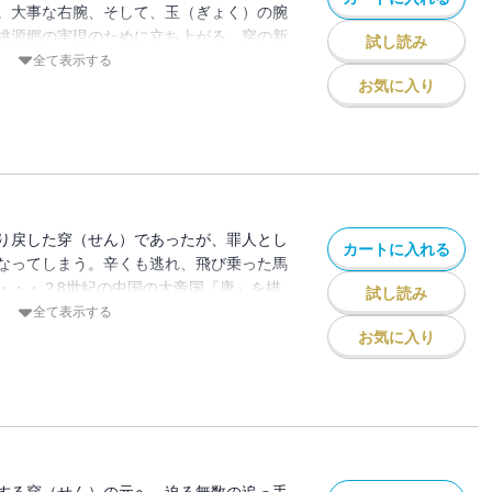
。大事な右腕、そして、玉（ぎょく）の腕
桃源郷の実現のために立ち上がる。穿の新
試し読み
13巻。8世紀の中国の大帝国『唐』を描い
全て表示する
ーマンガ！
お気に入り
り戻した穿（せん）であったが、罪人とし
カートに入れる
なってしまう。辛くも逃れ、飛び乗った馬
・・・？8世紀の中国の大帝国『唐』を描
試し読み
ジーマンガ！
全て表示する
お気に入り