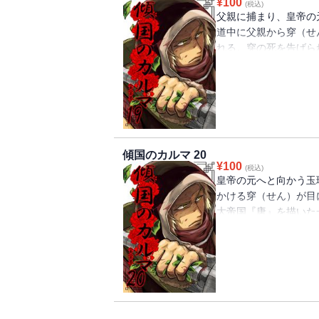
¥
100
(税込)
父親に捕まり、皇帝の
道中に父親から穿（せ
れる。穿の死を告げら
8世紀の中国の大帝国
ガ！
傾国のカルマ 20
¥
100
(税込)
皇帝の元へと向かう玉
かける穿（せん）が目
大帝国『唐』を描いた
見られない電子書籍版