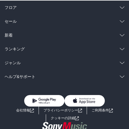
フロア
総合
コミック
セール
ラノベ
小説
総合
コミック
新着
雑誌・グラビア
ビジネス・実用
ラノベ
小説
総合
コミック
ランキング
BL・TL
雑誌・グラビア
ビジネス・実用
ラノベ
小説
総合
コミック
ジャンル
BL・TL
雑誌・グラビア
ビジネス・実用
ラノベ
小説
コミック
男性コミック
ヘルプ&サポート
BL・TL
雑誌・グラビア
ビジネス・実用
女性コミック
コミック誌
初めての方へ
ヘルプ
BL・TL
ライトノベル
男子向けラノベ
よくあるご質問
お問い合わせ
会社情報
プライバシーポリシー
ご利用条件
女子向けラノベ
小説
利用規約
クッキーの詳細