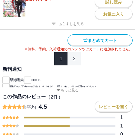
試し読み
お気に入り
あらすじを見る
まとめてカート
※無料、予約、入荷通知のコンテンツはカートに追加されません。
1
2
新刊通知
早瀬黒絵
comet
悪役の王女に転生したけど、隠しキャラが隠れてない。
もっと見る
この作品のレビュー
（
2
件）
4.5
レビューを書く
平均
1
1
0