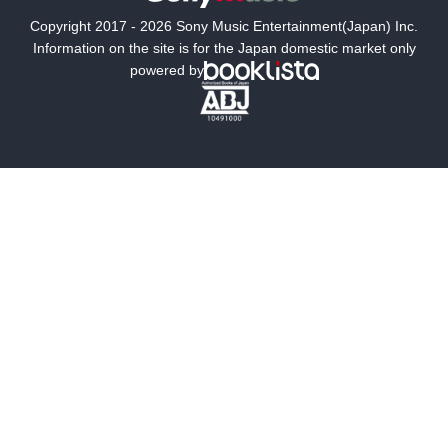
国内小説
海外小説
Copyright 2017 - 2026 Sony Music Entertainment(Japan) Inc.
ミステリー
SF
Information on the site is for the Japan domestic market only
powered by
歴史・時代小説
文学
雑誌
グラビア写真集
ボーイズラブ
ティーンズラブ
人文・思想・歴史
社会・政治・法律
ビジネス・経済
サイエンス・テクノロジー
コンピュータ・情報
くらし・家庭
料理・酒
ファッション・美容・ダイエット
ホビー&カルチャー
スポーツ・アウトドア