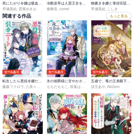
死にたがり令嬢は吸血鬼に溺愛される
冷酷皇帝は人質王女を溺愛中
物書き令嬢と筆頭宮廷魔法士の契約婚は溺愛の証
早瀬黒絵
,
雲屋ゆきお
奏舞音
,
comet
早瀬黒絵
,
こしき
関連する作品
もっと見る
セールあり
セールあり
セールあり
転生したら悪役令嬢だったので引きニートになります
氷の侯爵様に甘やかされたいっ！
五歳で、竜の王弟殿下の花嫁になりました
藤森フクロウ
,
八美☆わん
もちだもちこ
,
双葉はづき
須王あや
,
AkiZero