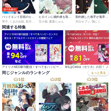
セールあり
バッドエンド目前のヒロインに転生した私、今世では恋愛するつもりがチートな兄が離してくれません!?
ヒロインに婚約者を取られるみたいなので、悪役令息（ヤンデレキャラ）を狙います
契約婚した相手が鬼宰相でしたが、この度宰相室専任補佐官に任命された地味文官（変装中）は私です。
琴子
,
くまのみ鮭
,
彩月つかさ
宝小箱
,
夏葉じゅん
月白セブン
,
鶏にく
関連する特集
アイリスNEO新刊配信！すべてをハッピーエンドに 変える！タフ＆スマートヒロイン大奮闘フェア
同じジャンルのランキング
もっと見る
1
位
2
位
3
位