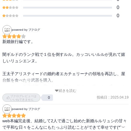
0
0
powered by ブクログ
新婚旅行編です。

闇ギルドのランク戦で１位を倒すルル。カッコいいルルが見れて嬉
しいリュシエンヌ。

王太子アリスティードの婚約者エカチェリーナの領地を再訪し、屋
台飯を食べたり武器を購入。

オーリのいる修道院に寄ったり、初めてワインを楽しんで盛りだく
続きを読む
さん。

ブクログレビューは
投稿日
:
2025.04.19
0
いいねできません
次はルルの師匠訪問です。
powered by ブクログ
web本編完走後、結婚して2人で過ごし始めた新婚ルルリュシの甘々
で平和な日々をこんなにもたっぷり読むことができて幸せです(*˘︶