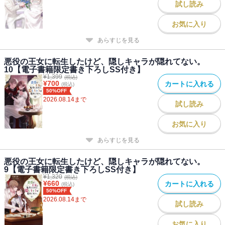
試し読み
「かわいい奥さんの我が儘は、オレが全部叶えてあげる」
最凶な旦那様【暗殺者】からの執着と献身がますます止まらな
お気に入り
い！？
あらすじを見る
新婚編開幕！ 無垢な王女と腹黒アサシンの年の差・偏愛ファンタ
ジー第８弾！
悪役の王女に転生したけど、隠しキャラが隠れてない。
10【電子書籍限定書き下ろしSS付き】
¥
1,399
(税込)
¥
700
カートに入れる
(税込)
著者について
50%OFF
●著者：早瀬黒絵
2026.08.14
まで
試し読み
本編完走後も二人の物語を続けることが出来て、
とても嬉しいです。
お気に入り
表紙の二人の服装が、王女と侍従ではなく
あらすじを見る
一般貴族の装いなのも新鮮で良いですよね。
新婚で幸せそうなルルリュシを是非お楽しみください！
悪役の王女に転生したけど、隠しキャラが隠れてない。
9【電子書籍限定書き下ろしSS付き】
●イラスト：comet
¥
1,320
(税込)
¥
660
カートに入れる
(税込)
今回のカバーはなんとなく1巻のカバーが連想されて
50%OFF
見ていると作品の外、現実の時間も
2026.08.14
まで
試し読み
もうこんなに経ったんだなということを体感するようになりまし
た。
お気に入り