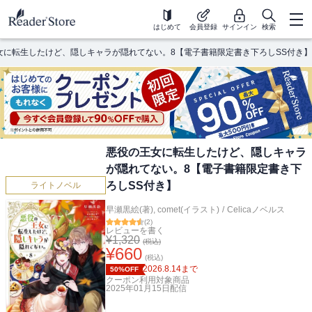
はじめて
会員登録
サインイン
検索
女に転生したけど、隠しキャラが隠れてない。8【電子書籍限定書き下ろしSS付き】
悪役の王女に転生したけど、隠しキャラ
が隠れてない。8【電子書籍限定書き下
ろしSS付き】
ライトノベル
早瀬黒絵(著)
,
comet(イラスト)
/
Celicaノベルス
(
2
)
レビューを書く
¥
1,320
(税込)
¥
660
(税込)
2026.8.14
まで
50%OFF
クーポン利用対象商品
2025年01月15日
配信