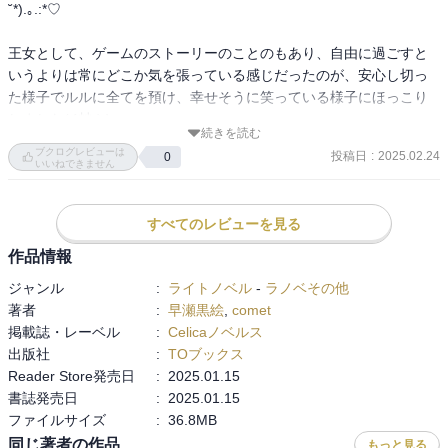
˘*).｡.:*♡

王女として、ゲームのストーリーのことのもあり、自由に過ごすと
いうよりは常にどこか気を張っている感じだったのが、安心し切っ
た様子でルルに全てを預け、幸せそうに笑っている様子にほっこり
しました( ´艸｀)

続きを読む
一方のルルも暗殺者という仕事のこともあり寝る時や休憩中でもす
ブクログレビューは
投稿日
:
2025.02.24
0
ぐに動けるように、また敵に居場所を悟られないようにと控えてい
いいねできません
たことをリュシーと一緒に楽しみ、あまり見せなかった本来の性格
や好みみたいなものも垣間見えてしっかり新婚さんしてるんだなぁ
すべてのレビューを見る
と微笑ましかったです⟡.*

作品情報
ギルドランク戦や新婚旅行の様子、更に懐かしい人達との再会など
ジャンル
:
ライトノベル
-
ラノベその他
盛りだくさんで楽しかったです(❁´ω`❁)

著者
:
早瀬黒絵
,
comet
夫婦らしい甘さも増えてにっこりしちゃいました(*´艸`*)♡
掲載誌・レーベル
:
Celicaノベルス
出版社
:
TOブックス
Reader Store発売日
:
2025.01.15
書誌発売日
:
2025.01.15
ファイルサイズ
:
36.8MB
同じ著者の作品
もっと見る