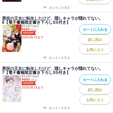
あれからずっと読んでいらっしゃる方も、最近読み始めた方々も
あらすじを見る
みんなありがとうございます！
悪役の王女に転生したけど、隠しキャラが隠れてない。
8【電子書籍限定書き下ろしSS付き】
¥
1,320
(税込)
¥
660
カートに入れる
(税込)
50%OFF
2026.08.14
まで
試し読み
お気に入り
あらすじを見る
悪役の王女に転生したけど、隠しキャラが隠れてない。
7【電子書籍限定書き下ろしSS付き】
¥
1,320
(税込)
¥
660
カートに入れる
(税込)
50%OFF
2026.08.14
まで
試し読み
お気に入り
あらすじを見る