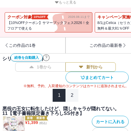
「かわいい奥さんの我が儘は、オレが全部叶えてあげる」
もっと見る
最凶な旦那様【暗殺者】からの執着と献身がますます止まらな
い！？
クーポン対象
キャンペーン実施
10%OFF
2026.08.11まで
新婚編開幕！ 無垢な王女と腹黒アサシンの年の差・偏愛ファンタ
【10%OFFクーポン】サマーブックフェス2026！全
8/1はCelica（
ジー第８弾！
フロアで使える
無料＆最大81％OFF
書き下ろし番外編を特別収録！
この作品の1巻
この作品の最新巻
アクリルスタンド同時発売！
続巻を自動購入
シリーズ作品(
11
件)
収録特別書き下ろし番外編「眩しい日差しの下で」
1巻から
新刊から
まとめてカート
【あらすじ】
※無料、予約、入荷通知のコンテンツはカートに追加されません。
大好きな人とずっと一緒にいられるなんて、夢みたい。結婚式の直
1
2
後に新居に移り住み、半年が過ぎた。一日中お屋敷でごろごろした
り、転移魔法でこっそり闇ギルドランク戦を観に行ったり。お気楽
悪役の王女に転生したけど、隠しキャラが隠れてない。
で幸せな毎日！ だけど気になることもあるの。修道院に行ったオ
11【電子書籍限定書き下ろしSS付き】
ーリは元気かな？ ルルのお師匠様に結婚の挨拶もしなきゃ。旦那
新着
最新巻
カートに入れる
¥
1,399
(税込)
様は私を閉じ込めておきたいみたいだけど、新婚旅行がてら、会い
に行ってもいいかなあ？