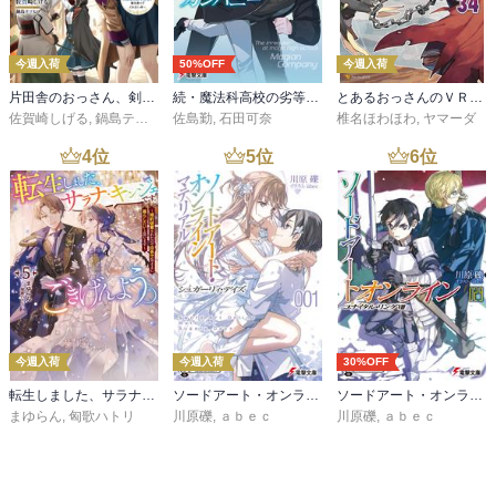
今週入荷
50%OFF
今週入荷
片田舎のおっさん、剣聖になる 11 ～ただの田舎の剣術師範だったのに、大成した弟子たちが俺を放ってくれない件～
続・魔法科高校の劣等生 メイジアン・カンパニー(11)
とあるおっさんのＶＲＭＭＯ活動記34
佐賀崎しげる
,
鍋島テツヒロ
佐島勤
,
石田可奈
椎名ほわほわ
,
ヤマーダ
4
位
5
位
6
位
今週入荷
今週入荷
30%OFF
転生しました、サラナ・キンジェです。ごきげんよう。５ ～婚約破棄されたので田舎で気ままに暮らしたいと思います～【電子書店共通特典SS付】
ソードアート・オンライン マテリアル１ シュガーリィ・デイズ
ソードアート・オンライン29 ユナイタル・リングVIII
まゆらん
,
匈歌ハトリ
川原礫
,
ａｂｅｃ
川原礫
,
ａｂｅｃ