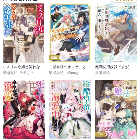
完結
ミスリル令嬢と笑わない魔法使い
「聖女様のオマケ」と呼ばれたけど、わたしはオマケではないようです。
元戦闘用奴隷ですが、助けてくれた竜人は番だそうです。
早瀬黒絵
,
汐谷しの
早瀬黒絵
,
hi8mugi
早瀬黒絵
完結