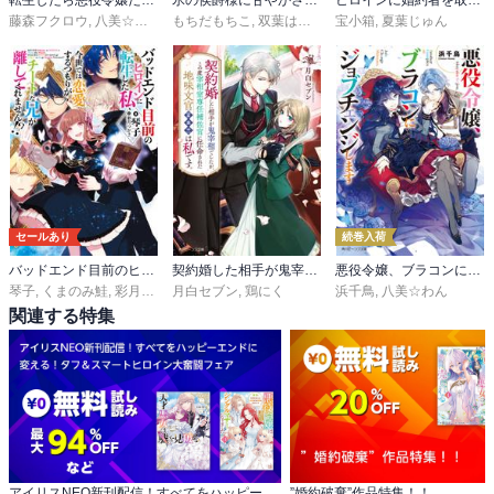
転生したら悪役令嬢だったので引きニートになります
氷の侯爵様に甘やかされたいっ！
ヒロインに婚約者を取られるみたいなので、悪役令息（ヤンデレキャラ）を狙います
藤森フクロウ
,
八美☆わん
もちだもちこ
,
双葉はづき
宝小箱
,
夏葉じゅん
セールあり
続巻入荷
バッドエンド目前のヒロインに転生した私、今世では恋愛するつもりがチートな兄が離してくれません!?
契約婚した相手が鬼宰相でしたが、この度宰相室専任補佐官に任命された地味文官（変装中）は私です。
悪役令嬢、ブラコンにジョブチェンジします
琴子
,
くまのみ鮭
,
彩月つかさ
月白セブン
,
鶏にく
浜千鳥
,
八美☆わん
関連する特集
アイリスNEO新刊配信！すべてをハッピーエンドに 変える！タフ＆スマートヒロイン大奮闘フェア
”婚約破棄”作品特集！！