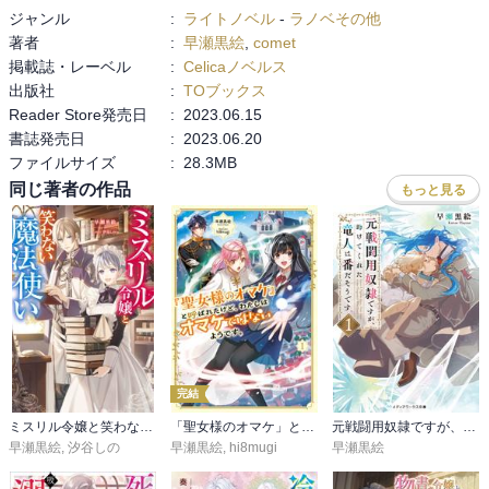
ジャンル
:
ライトノベル
-
ラノベその他
著者
:
早瀬黒絵
,
comet
掲載誌・レーベル
:
Celicaノベルス
出版社
:
TOブックス
Reader Store発売日
:
2023.06.15
書誌発売日
:
2023.06.20
ファイルサイズ
:
28.3MB
同じ著者の作品
もっと見る
完結
ミスリル令嬢と笑わない魔法使い
「聖女様のオマケ」と呼ばれたけど、わたしはオマケではないようです。
元戦闘用奴隷ですが、助けてくれた竜人は番だそうです。
早瀬黒絵
,
汐谷しの
早瀬黒絵
,
hi8mugi
早瀬黒絵