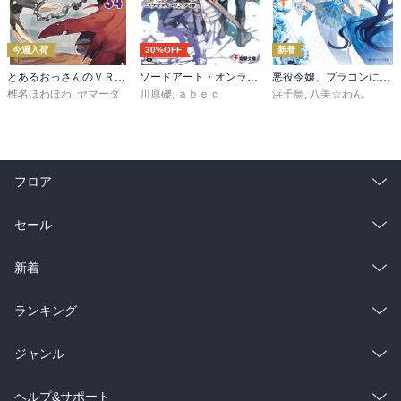
今週入荷
30%OFF
新着
とあるおっさんのＶＲＭＭＯ活動記34
ソードアート・オンライン29 ユナイタル・リングVIII
悪役令嬢、ブラコンにジョブチェンジします９【電子特典付き】
椎名ほわほわ
,
ヤマーダ
川原礫
,
ａｂｅｃ
浜千鳥
,
八美☆わん
フロア
総合
コミック
セール
ラノベ
小説
総合
コミック
新着
雑誌・グラビア
ビジネス・実用
ラノベ
小説
総合
コミック
ランキング
BL・TL
雑誌・グラビア
ビジネス・実用
ラノベ
小説
総合
コミック
ジャンル
BL・TL
雑誌・グラビア
ビジネス・実用
ラノベ
小説
コミック
男性コミック
ヘルプ&サポート