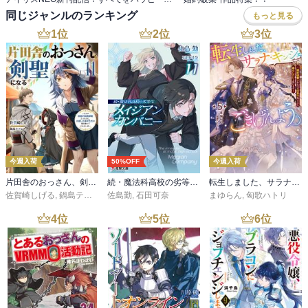
同じジャンルのランキング
もっと見る
1
位
2
位
3
位
今週入荷
50%OFF
今週入荷
片田舎のおっさん、剣聖になる 11 ～ただの田舎の剣術師範だったのに、大成した弟子たちが俺を放ってくれない件～
続・魔法科高校の劣等生 メイジアン・カンパニー(11)
転生しました、サラナ・キンジェです。ごきげんよう。５ ～婚約破棄されたので田舎で気ままに暮らしたいと思います～【電子書店共通特典SS付】
佐賀崎しげる
,
鍋島テツヒロ
佐島勤
,
石田可奈
まゆらん
,
匈歌ハトリ
4
位
5
位
6
位