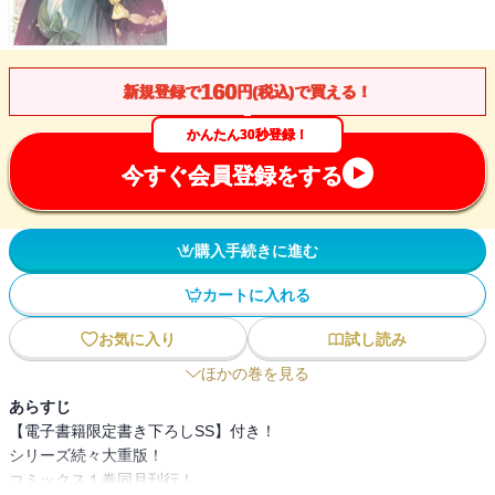
160
新規登録で
円(税込)で買える！
かんたん30秒登録！
今すぐ会員登録をする
購入手続きに進む
カートに入れる
お気に入り
試し読み
ほかの巻を見る
あらすじ
【電子書籍限定書き下ろしSS】付き！
シリーズ続々大重版！
コミックス１巻同月刊行！