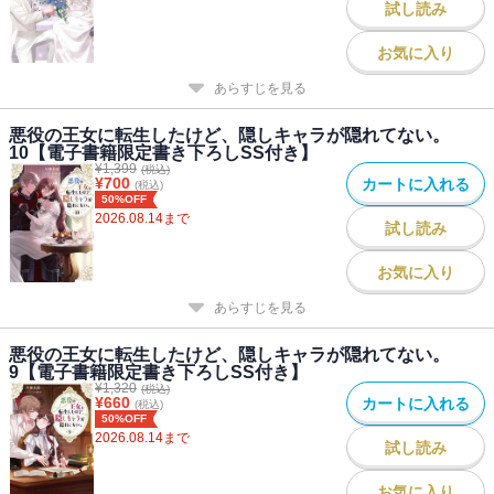
試し読み
お気に入り
著者について
あらすじを見る
●著者：早瀬黒絵
四巻まで出版できて、とても嬉しいです！
悪役の王女に転生したけど、隠しキャラが隠れてない。
ついに乙女ゲーム原作時間軸に突入します。
10【電子書籍限定書き下ろしSS付き】
リュシエンヌとルフェーヴルのお話を
¥
1,399
(税込)
¥
700
カートに入れる
(税込)
今回もお楽しみいただけたら幸いです。
50%OFF
2026.08.14
まで
試し読み
●イラスト：comet
多くの人の手を経て美しく作られた本を受け取るといつも嬉しいで
お気に入り
す。
あらすじを見る
その作業をご一緒することができて、毎巻感謝しています。
楽しく見ていただけたら嬉しいです。
悪役の王女に転生したけど、隠しキャラが隠れてない。
9【電子書籍限定書き下ろしSS付き】
¥
1,320
(税込)
¥
660
カートに入れる
(税込)
50%OFF
2026.08.14
まで
試し読み
お気に入り