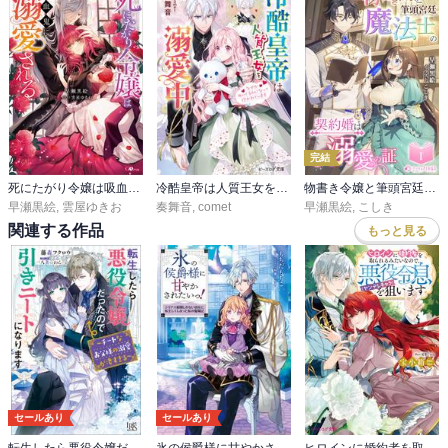
完結
死にたがり令嬢は吸血鬼に溺愛される
冷酷皇帝は人質王女を溺愛中
物書き令嬢と筆頭宮廷魔法士の契約婚は溺愛の証
早瀬黒絵
,
雲屋ゆきお
奏舞音
,
comet
早瀬黒絵
,
こしき
関連する作品
もっと見る
セールあり
セールあり