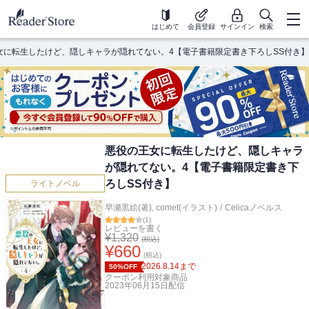
はじめて
会員登録
サインイン
検索
女に転生したけど、隠しキャラが隠れてない。4【電子書籍限定書き下ろしSS付き】
悪役の王女に転生したけど、隠しキャラ
が隠れてない。4【電子書籍限定書き下
ろしSS付き】
ライトノベル
早瀬黒絵(著)
,
comet(イラスト)
/
Celicaノベルス
(
1
)
レビューを書く
¥
1,320
(税込)
¥
660
(税込)
2026.8.14
まで
50%OFF
クーポン利用対象商品
2023年06月15日
配信