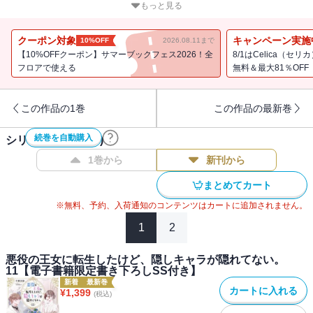
「オレだけを見ててよ？」
もっと見る
番犬婚約者との学院生活【ゲーム】開幕！
無垢な王女と腹黒アサシンの年の差・偏愛ファンタジー第４弾！
クーポン対象
キャンペーン実施
10%OFF
2026.08.11まで
書き下ろし番外編＋コミカライズ第３話試し読みを特別収録！
【10%OFFクーポン】サマーブックフェス2026！全
8/1はCelica（
フロアで使える
無料＆最大81％OFF
書き下ろし番外編「暗殺者の夜」
この作品の1巻
この作品の最新巻
【あらすじ】
続巻を自動購入
シリーズ作品(
11
件)
とうとう乙女ゲームの舞台だった学院での生活が、始まった。お兄
1巻から
新刊から
様たちも優しく守ってくれるし、護衛のルルとはずっと一緒にいら
まとめてカート
れる。原作の強制力で、悪役の王女に逆戻りしないように頑張らな
いと！ え、ヒロインちゃんの家から不思議な手紙が届いたの？
※無料、予約、入荷通知のコンテンツはカートに追加されません。
「オーリ」と名乗る彼女によると、オリヴィエの身体には二つの魂
1
2
が混在しているみたい。どうにか、転生者の魂だけ引き離してあげ
たいけど──「いざとなったら殺してあげるから、リュシーはオレだ
悪役の王女に転生したけど、隠しキャラが隠れてない。
けを見ててよ」「ルル、もしかして嫉妬してるの？」独占欲にから
11【電子書籍限定書き下ろしSS付き】
れた婚約者は、学院でも最凶の番犬です！ 無垢な王女と腹黒アサ
新着
最新巻
カートに入れる
¥
1,399
(税込)
シンの年の差・偏愛ファンタジー第４弾！
書き下ろし番外編＋コミカライズ第３話試し読みを特別収録！