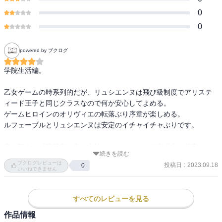
0
0
powered by ブクログ
学院生活編。

乙女ゲームの時系列的だが、リュシエンヌは飛び級制度でアリステ
ィード王子と同じクラスなので何か安心してよめる。

ゲームヒロインのオリヴィエの転落ぶり序章が楽しめる。

ルフェーブルとリュシエンヌは安定のイチャイチャぶりです。

書き下ろし『暗殺者の夜』本編ではリュシエンヌ安眠中に仕事して
続きを読む
るとの記載だけなので、ルフェーブル視点での暗殺中。
ブクログレビューは
投稿日
:
2023.09.18
0
いいねできません
すべてのレビューを見る
作品情報