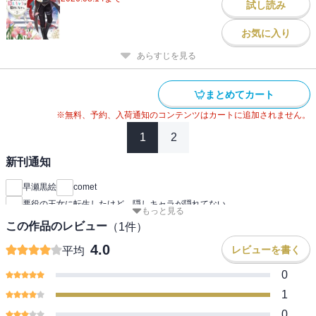
試し読み
お気に入り
あらすじを見る
まとめてカート
※無料、予約、入荷通知のコンテンツはカートに追加されません。
1
2
新刊通知
早瀬黒絵
comet
悪役の王女に転生したけど、隠しキャラが隠れてない。
もっと見る
この作品のレビュー
（
1
件）
4.0
レビューを書く
平均
0
1
0