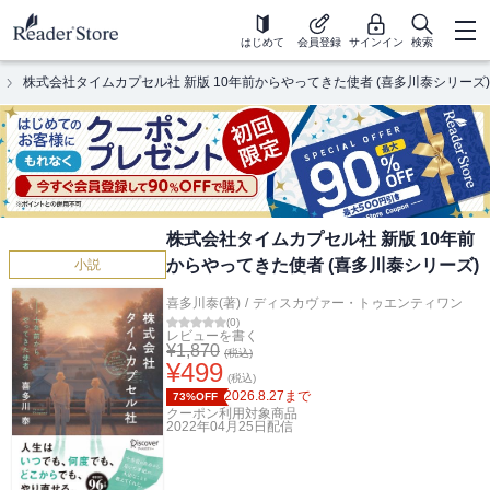
はじめて
会員登録
サインイン
検索
株式会社タイムカプセル社 新版 10年前からやってきた使者 (喜多川泰シリーズ)
株式会社タイムカプセル社 新版 10年前
からやってきた使者 (喜多川泰シリーズ)
小説
喜多川泰(著)
/
ディスカヴァー・トゥエンティワン
(
0
)
レビューを書く
¥
1,870
(税込)
¥
499
(税込)
2026.8.27
まで
73%OFF
クーポン利用対象商品
2022年04月25日
配信