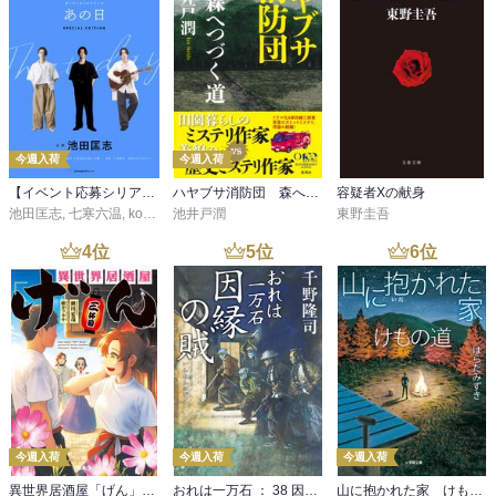
今週入荷
今週入荷
【イベント応募シリアルコード付】池田匡志出演・オーディオフォトブック「あの日」SPECIAL EDITION（音声／動画付）
ハヤブサ消防団 森へつづく道
容疑者Xの献身
池田匡志
,
七寒六温
,
konoko58
池井戸潤
,
村崎キコ
東野圭吾
4
位
5
位
6
位
今週入荷
今週入荷
今週入荷
異世界居酒屋「げん」三杯目
おれは一万石 ： 38 因縁の賊
山に抱かれた家 けもの道