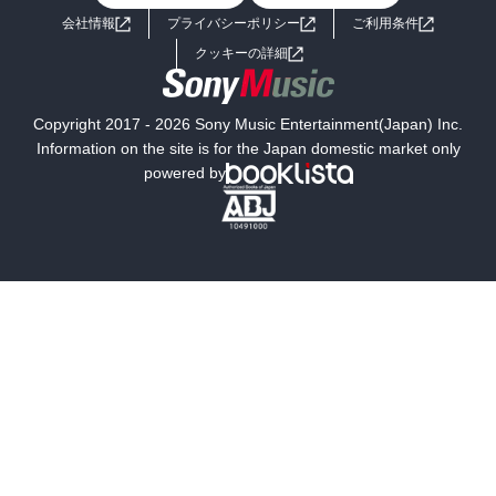
会社情報
プライバシーポリシー
ご利用条件
女子向けラノベ
小説
利用規約
クッキーの詳細
国内小説
海外小説
Copyright 2017 - 2026 Sony Music Entertainment(Japan) Inc.
ミステリー
SF
Information on the site is for the Japan domestic market only
powered by
歴史・時代小説
文学
雑誌
グラビア写真集
ボーイズラブ
ティーンズラブ
人文・思想・歴史
社会・政治・法律
ビジネス・経済
サイエンス・テクノロジー
コンピュータ・情報
くらし・家庭