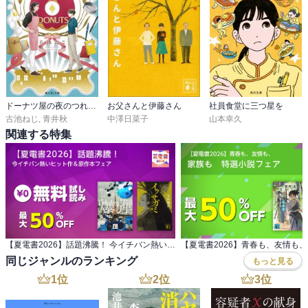
ドーナツ屋の夜のつれづれ
お父さんと伊藤さん
社員食堂に三つ星を
古池ねじ
,
青井秋
中澤日菜子
山本幸久
関連する特集
【夏電書2026】話題沸騰！ 今イチバン熱いヒット作＆原作本フェア
同じジャンルのランキング
もっと見る
1
位
2
位
3
位