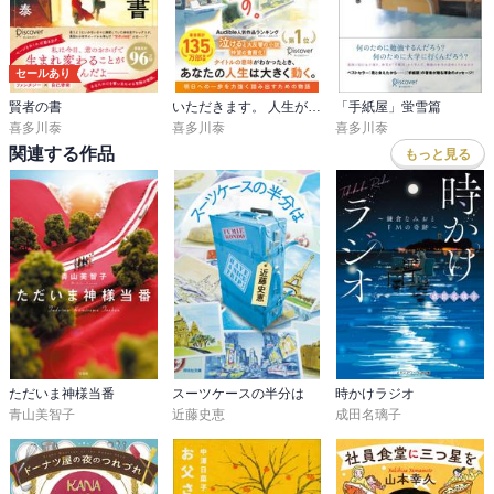
性）
何度も涙しました。忘れかけていた思いを思い出し、人生のやり直
セールあり
しのきっかけをありがとうございました。（60代女性）
賢者の書
いただきます。 人生が変わる「守衛室の師匠」の教え
「手紙屋」蛍雪篇
喜多川泰
喜多川泰
喜多川泰
※本書は二〇一五年に弊社より刊行された『株式会社タイムカプセ
関連する作品
もっと見る
ル社 十年前からやってきた使者』に加筆・再編集したものです。
喜多川 泰（きたがわ・やすし）
1970年生まれ。愛媛県出身。東京学芸大学卒。
2005年『賢者の書』（ディスカヴァー）にて作家活動を開始。『君
と会えたから・・・・・・』『手紙屋』『運転者』（以上すべてデ
ィスカヴァー）など続々とベストセラーを発表する。
2013年には『「また必ず会おう」と誰もが言った。』（サンマーク
出版）が映画化され全国一斉ロードショー。他にも『ソバニイル
ヨ』（幻冬舎）、『書斎の鍵』（現代書林）など、意欲的に作品を
発表。その活躍は国内にとどまらず、海外でも人気を博す。
ただいま神様当番
スーツケースの半分は
時かけラジオ
青山美智子
近藤史恵
成田名璃子