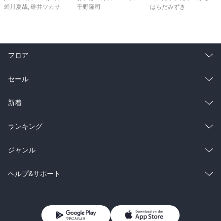
蝉川夏哉
,
碓井ツカサ
千野隆司
はらだみずき
フロア
総合
コミック
セール
ラノベ
小説
総合
コミック
新着
雑誌・グラビア
ビジネス・実用
ラノベ
小説
総合
コミック
ランキング
BL・TL
雑誌・グラビア
ビジネス・実用
ラノベ
小説
総合
コミック
ジャンル
BL・TL
雑誌・グラビア
ビジネス・実用
ラノベ
小説
コミック
男性コミック
ヘルプ&サポート
BL・TL
雑誌・グラビア
ビジネス・実用
女性コミック
コミック誌
初めての方へ
ヘルプ
BL・TL
ライトノベル
男子向けラノベ
よくあるご質問
お問い合わせ