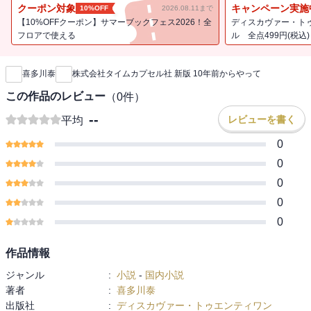
45歳で仕事も家族も失った英雄は、株式会社タイムカプセル社とい
クーポン対象
キャンペーン実施
10%OFF
2026.08.11まで
う一風変わった会社で働くことになる。
【10%OFFクーポン】サマーブックフェス2026！全
ディスカヴァー・ト
未来の自分に向けて書いた手紙を、数年〜数十年後に配達すること
フロアで使える
ル 全点499円(税込)
新刊通知
を事業とする会社だ。
喜多川泰
株式会社タイムカプセル社 新版 10年前からやって
配属されたのは＜特別配達困難者対策室＞。
仕事内容は、さまざまな事情で配達不能になった人たちに直接手紙
この作品のレビュー
（
0
件）
を届けにいくというものだった。
--
レビューを書く
平均
英雄は上司の海人とタッグを組み、2週間のうちに5通の手紙を届け
るという任務につく。
0
0
大阪、北海道、東京、そしてニューヨーク。
0
各地で手紙の受取人と出会い、それぞれの人生に触れていく中で、
0
英雄は自分の本当の気持ちに気づいていく――
0
▼幅広い年代の方から、感動の声が続々と届いています！
作品情報
すごく感動しました。喜多川さんの本ははじめてでしたが、大好き
ジャンル
:
小説
-
国内小説
になりました。（10代女性）
著者
:
喜多川泰
出版社
:
ディスカヴァー・トゥエンティワン
良いことも悪いこともすべてがムダなことなんかなく、1人1人の人