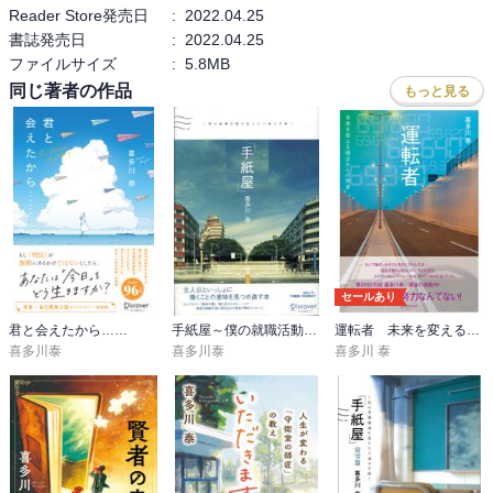
Reader Store発売日
:
2022.04.25
生において大切なすばらしいものであると実感しました。（20代女
書誌発売日
:
2022.04.25
性）
ファイルサイズ
:
5.8MB
同じ著者の作品
もっと見る
会社の先輩から薦められ、喜多川さんの本を読み始めました。本当
にすてきで励まされる本です。（30代女性）
とても感動しました。過去の私の選んできた道が、ひとつでも違え
ば、今の私はいないんだとわかり、過去に経験したつらいことすべ
てが必要だったし、良かったことに思えました。（40代女性）
現状にあきらめず、自分を信じて、前に進む気持ちになれました。
書ききれないくらいの言葉が心に響き、元気が出ました。（40代男
セールあり
性）
君と会えたから……
手紙屋～僕の就職活動を変えた十通の手紙～
運転者 未来を変える過去からの使者
喜多川泰
喜多川泰
喜多川 泰
電車の中で読んでいたのですが、本の世界に入り込んでしまって乗
り過ごしそうになりました。あっという間に読めた反面、読後の深
い余韻にはまってしまいました。（40代男性）
過去の自分が今の自分に希望の光を与えるんだということ、自分で
も行動しなくちゃと心が動かされました。感動でした。（50代男