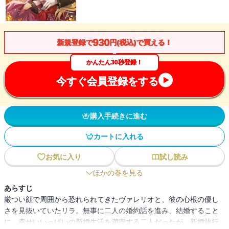
930
新規登録で
円(税込)で買える！
かんたん30秒登録！
今すぐ会員登録をする
購入手続きに進む
カートに入れる
お気に入り
試し読み
ほかの巻を見る
あらすじ
厳つい顔で周囲から恐れられてきたヴァレリオと、彼の心根の優し
さを見抜いていたリラ。無事に二人の婚約話を進み、結婚すること
に。幸せいいっぱいの新婚生活を満喫する二人だったが、新婚旅行