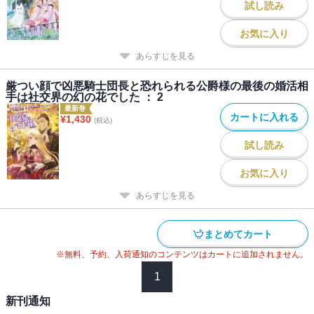
試し読み
お気に入り
あらすじを見る
厳つい顔で凶悪騎士団長と恐れられる公爵様の最後の婚活相
手は社交界の幻の花でした ： 2
最新巻
カートに入れる
¥
1,430
(税込)
試し読み
お気に入り
あらすじを見る
まとめてカート
※無料、予約、入荷通知のコンテンツはカートに追加されません。
1
新刊通知