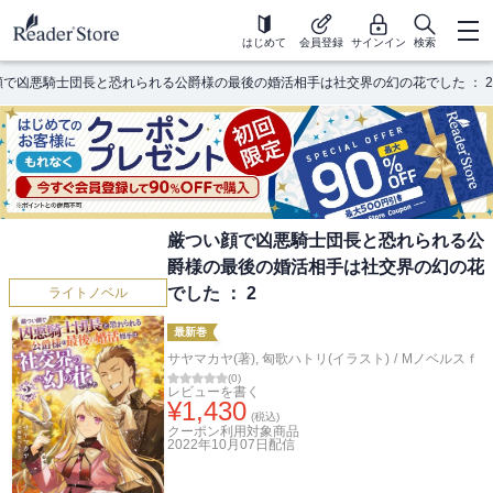
はじめて
会員登録
サインイン
検索
顔で凶悪騎士団長と恐れられる公爵様の最後の婚活相手は社交界の幻の花でした ： 2
厳つい顔で凶悪騎士団長と恐れられる公
爵様の最後の婚活相手は社交界の幻の花
でした ： 2
ライトノベル
最新巻
サヤマカヤ(著)
,
匈歌ハトリ(イラスト)
/
Mノベルスｆ
(
0
)
レビューを書く
¥
1,430
(税込)
クーポン利用対象商品
2022年10月07日
配信