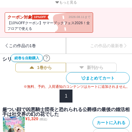
として訪れた先で、リラの婚約者と名乗る男が現れて――。
もっと見る
クーポン対象
10%OFF
2026.08.11まで
【10%OFFクーポン】サマーブックフェス2026！全
フロアで使える
この作品の1巻
この作品の最新巻
続巻を自動購入
シリーズ作品(
2
件)
1巻から
新刊から
まとめてカート
※無料、予約、入荷通知のコンテンツはカートに追加されません。
1
厳つい顔で凶悪騎士団長と恐れられる公爵様の最後の婚活相
手は社交界の幻の花でした
¥
1,320
(税込)
カートに入れる