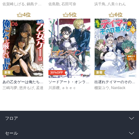
佐賀崎しげる
,
鍋島テツヒロ
佐島勤
,
石田可奈
浜千鳥
,
八美☆わん
4
位
5
位
6
位
新着
30%OFF
新着
あの乙女ゲーは俺たちに厳しい世界です 6
ソードアート・オンライン29 ユナイタル・リングVIII
出遅れテイマーのその日暮らし 16
三嶋与夢
,
悠井もげ
,
孟達
川原礫
,
ａｂｅｃ
棚架ユウ
,
Nardack
フロア
総合
コミック
セール