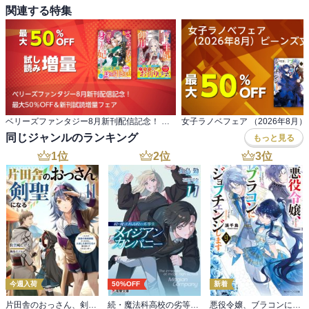
関連する特集
ベリーズファンタジー8月新刊配信記念！ 最大50％OFF＆新刊試読増量フェア
同じジャンルのランキング
もっと見る
1
位
2
位
3
位
今週入荷
50%OFF
新着
片田舎のおっさん、剣聖になる 11 ～ただの田舎の剣術師範だったのに、大成した弟子たちが俺を放ってくれない件～
続・魔法科高校の劣等生 メイジアン・カンパニー(11)
悪役令嬢、ブラコンにジョブチェンジします９【電子特典付き】