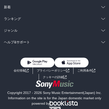
ラノベ
小説
総合
コミック
新着
雑誌・グラビア
ビジネス・実用
ラノベ
小説
総合
コミック
ランキング
BL・TL
雑誌・グラビア
ビジネス・実用
ラノベ
小説
総合
コミック
ジャンル
BL・TL
雑誌・グラビア
ビジネス・実用
ラノベ
小説
コミック
男性コミック
ヘルプ&サポート
BL・TL
雑誌・グラビア
ビジネス・実用
女性コミック
コミック誌
初めての方へ
ヘルプ
BL・TL
ライトノベル
男子向けラノベ
よくあるご質問
お問い合わせ
会社情報
プライバシーポリシー
ご利用条件
女子向けラノベ
小説
利用規約
クッキーの詳細
国内小説
海外小説
Copyright 2017 - 2026 Sony Music Entertainment(Japan) Inc.
ミステリー
SF
Information on the site is for the Japan domestic market only
powered by
歴史・時代小説
文学