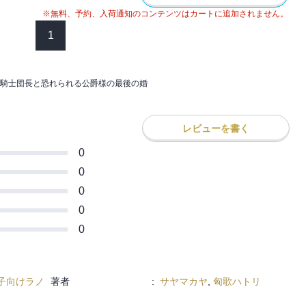
※無料、予約、入荷通知のコンテンツはカートに追加されません。
1
騎士団長と恐れられる公爵様の最後の婚
レビューを書く
0
0
0
0
0
子向けラノ
著者
:
サヤマカヤ
,
匈歌ハトリ