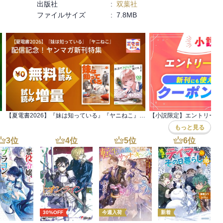
出版社
:
双葉社
ファイルサイズ
:
7.8MB
【夏電書2026】『妹は知っている』『ヤニねこ』 配信記念！ヤンマガ新刊特集
もっと見る
3
位
4
位
5
位
6
位
30%OFF
今週入荷
新着