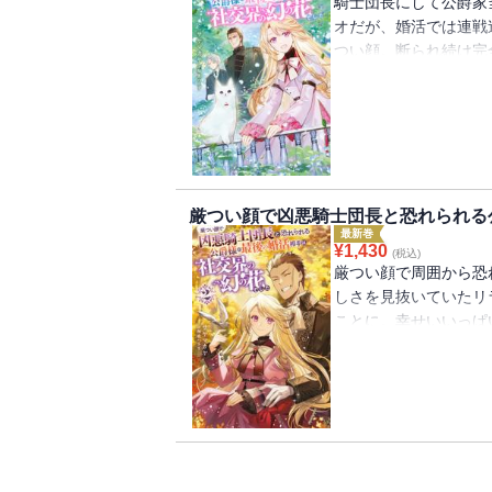
騎士団長にして公爵家
オだが、婚活では連戦
つい顔。断られ続け完
に選んだのは社交界の
ラれるに決まってると
トン拍子に進みなんと
花がなぜ？そこには何
う発！強面男子と内気
ー!!
厳つい顔で凶悪騎士団長と恐れられる公
最新巻
¥
1,430
(税込)
厳つい顔で周囲から恐
しさを見抜いていたリ
ことに。幸せいいっぱ
婚旅行として訪れた先
――。