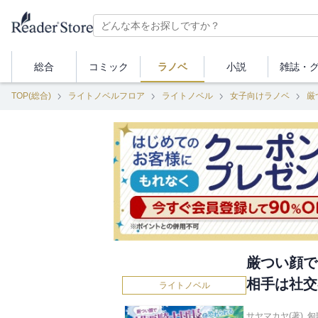
総合
コミック
ラノベ
小説
雑誌・
TOP(総合)
ライトノベルフロア
ライトノベル
女子向けラノベ
厳つい顔で
相手は社交
ライトノベル
サヤマカヤ(著)
,
匈