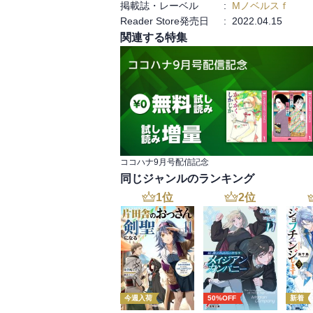
掲載誌・レーベル
:
Mノベルスｆ
Reader Store発売日
:
2022.04.15
関連する特集
ココハナ9月号配信記念
同じジャンルのランキング
1
位
2
位
今週入荷
50%OFF
新着