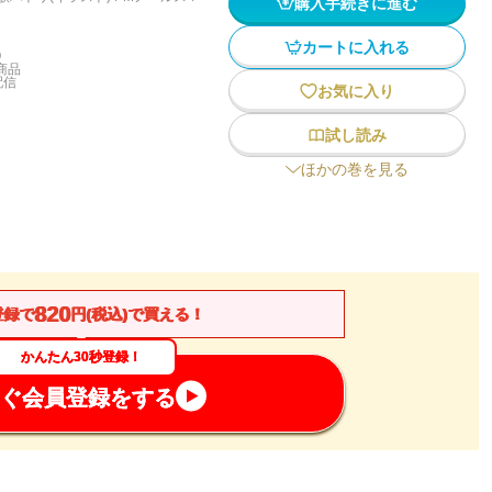
購入手続きに進む
カートに入れる
)
商品
配信
お気に入り
試し読み
ほかの巻を見る
820
登録で
円(税込)で買える！
かんたん30秒登録！
ぐ会員登録をする