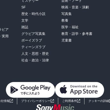
ミステリー
芸術・アート
SF
映画・音楽・演劇
歴史・時代小説
写真集
文学
教養
雑誌
医学・福祉
ラビア
グラビア写真集
教育・語学・参考書
・実用
ボーイズラブ
児童書
ティーンズラブ
人文・思想・歴史
社会・政治・法律
会社情報
プライバシーポリシー
ご利用条件
クッキーの詳細