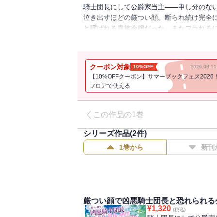
騎士団長にして公爵家当主――申し分のな
泣き出すほどの厳つい顔。断られ続け完全
と呼ばれる貴族令嬢だった。またフラれる
進みなんと婚約が成立する！引く手数多の
になろう発！強面男子と内気な貴族令嬢が紡
クーポン対象
10%OFF
2026.08.
【10%OFFクーポン】サマーブックフェス2026
フロアで使える
この作品の1巻
シリーズ作品(
2
件)
1巻から
新刊
厳つい顔で凶悪騎士団長と恐れられる
¥
1,320
(税込)