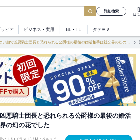
詳細検索
はじ
グラビア
ビジネス
・実用
BL・TL
タテヨミ
厳つい顔で凶悪騎士団長と恐れられる公爵様の最後の婚活相手は社交界の幻の花でした
凶悪騎士団長と恐れられる公爵様の最後の婚活
界の幻の花でした
歌ハトリ(イラスト)
/
Mノベルスｆ