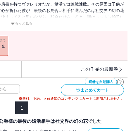
い肩書を持つヴァレリオだが、婚活では連戦連敗。その原因は子供が
に心が折れた彼が、最後のお見合い相手に選んだのは社交界の幻の花
に決まってると思いながら、顔合わせをすると、話はトントン拍子に
はずの幻の花がなぜ？そこには何やら秘密があるようで――。小説家
もっと見る
ぐほんわかラブストーリー!!
11まで
！全
この作品の最新巻
続巻を自動購入
から
まとめてカート
※無料、予約、入荷通知のコンテンツはカートに追加されません。
1
公爵様の最後の婚活相手は社交界の幻の花でした