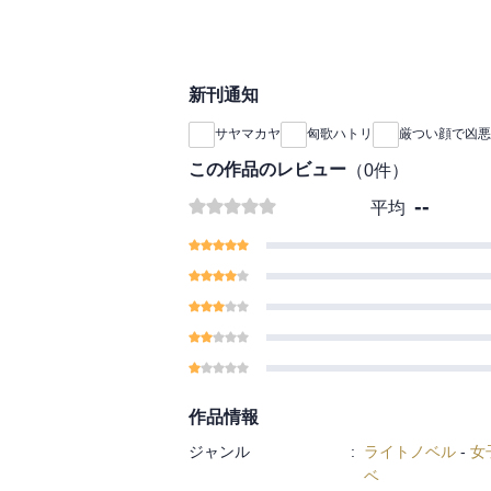
新刊通知
サヤマカヤ
匈歌ハトリ
厳つい顔で凶悪
この作品のレビュー
（
0
件）
--
平均
作品情報
ジャンル
:
ライトノベル
-
女
ベ