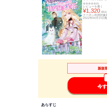
(
0
)
レビューを書く
¥
1,320
(税込
クーポン利用対象
2022年04月15日
新規
今す
あらすじ