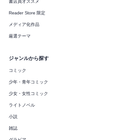
書店員オススメ
Reader Store 限定
メディア化作品
厳選テーマ
ジャンルから探す
コミック
少年・青年コミック
少女・女性コミック
ライトノベル
小説
雑誌
グラビア