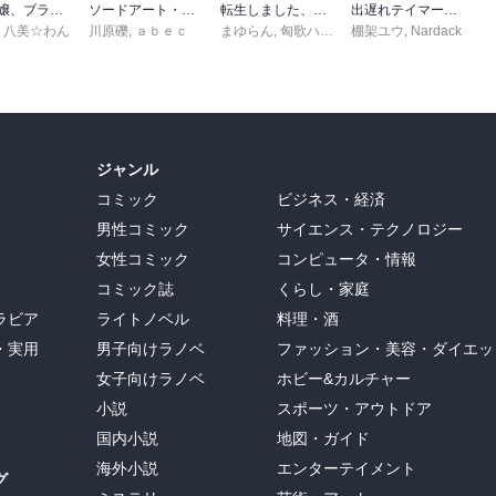
悪役令嬢、ブラコンにジョブチェンジします９【電子特典付き】
ソードアート・オンライン29 ユナイタル・リングVIII
転生しました、サラナ・キンジェです。ごきげんよう。５ ～婚約破棄されたので田舎で気ままに暮らしたいと思います～【電子書店共通特典SS付】
出遅れテイマーのその日暮らし 16
,
八美☆わん
川原礫
,
ａｂｅｃ
まゆらん
,
匈歌ハトリ
棚架ユウ
,
Nardack
ジャンル
コミック
ビジネス・経済
男性コミック
サイエンス・テクノロジー
女性コミック
コンピュータ・情報
コミック誌
くらし・家庭
ラビア
ライトノベル
料理・酒
・実用
男子向けラノベ
ファッション・美容・ダイエッ
女子向けラノベ
ホビー&カルチャー
小説
スポーツ・アウトドア
国内小説
地図・ガイド
海外小説
エンターテイメント
グ