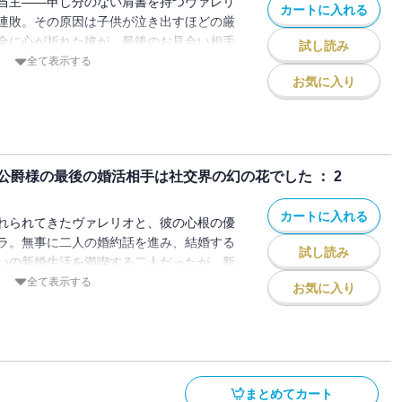
当主――申し分のない肩書を持つヴァレリ
カートに入れる
連敗。その原因は子供が泣き出すほどの厳
全に心が折れた彼が、最後のお見合い相手
試し読み
幻の花と呼ばれる貴族令嬢だった。またフ
全て表示する
思いながら、顔合わせをすると、話はトン
お気に入り
婚約が成立する！引く手数多のはずの幻の
やら秘密があるようで――。小説家になろ
な貴族令嬢が紡ぐほんわかラブストーリ
爵様の最後の婚活相手は社交界の幻の花でした ： 2
カートに入れる
れられてきたヴァレリオと、彼の心根の優
ラ。無事に二人の婚約話を進み、結婚する
試し読み
いの新婚生活を満喫する二人だったが、新
で、リラの婚約者と名乗る男が現れて
全て表示する
お気に入り
まとめてカート