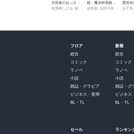
片田舎のおっさん、剣聖になる 11 ～ただの田舎の剣術師範だったのに、大成した弟子たちが俺を放ってくれない件～
続・魔法科高校の劣等生 メイジアン・カンパニー(11)
佐賀崎しげる
,
鍋島テツヒロ
佐島勤
,
石田可奈
浜千鳥
フロア
新着
総合
総合
コミック
コミック
ラノベ
ラノベ
小説
小説
雑誌・グラビア
雑誌・グ
ビジネス・実用
ビジネス
BL・TL
BL・TL
セール
ランキン