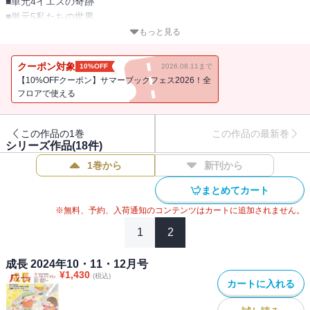
■単元4イエスの奇跡
■単元5私たちの世界
もっと見る
◎記事―「特集＿キャンプは教会のミニストリー」「連載2＿私たち
が信じていること―「使徒信条」から学ぶ信仰のキホン」「連載11
クーポン対象
10%OFF
2026.08.11まで
＿聖書の世界」
【10%OFFクーポン】サマーブックフェス2026！全
フロアで使える
この作品の1巻
この作品の最新巻
シリーズ作品(
18
件)
1巻から
新刊から
まとめてカート
※無料、予約、入荷通知のコンテンツはカートに追加されません。
1
2
成長 2024年10・11・12月号
¥
1,430
(税込)
カートに入れる