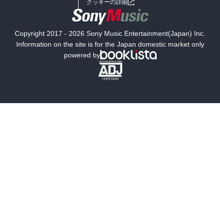
クッキーの詳細
国内小説
海外小説
Copyright 2017 - 2026 Sony Music Entertainment(Japan) Inc.
ミステリー
SF
Information on the site is for the Japan domestic market only
powered by
歴史・時代小説
文学
雑誌
グラビア写真集
ボーイズラブ
ティーンズラブ
人文・思想・歴史
社会・政治・法律
ビジネス・経済
サイエンス・テクノロジー
コンピュータ・情報
くらし・家庭
料理・酒
ファッション・美容・ダイエット