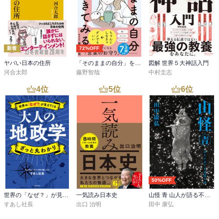
新着
72%OFF
ヤバい日本の住所
「そのままの自分」を生きてみる 精神科医が教える自分を責めない気持ちの整理術 (特装版)
図解 世界５大神話入門
河合太郎
藤野智哉
中村圭志
4
位
5
位
6
位
50%OFF
世界の「なぜ？」が見えてくる 大人の地政学 ざっと丸わかり
一気読み日本史
山怪 青 山人が語る不思議な話
すあし社長
出口 治明
田中 康弘