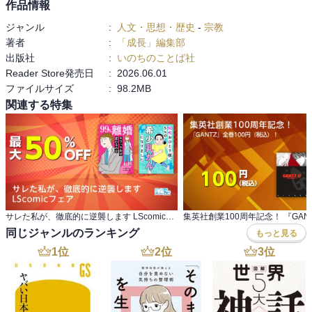
作品情報
ジャンル
:
人文・思想・歴史
-
宗教
著者
:
「成長」編集部
出版社
:
いのちのことば社
Reader Store発売日
:
2026.06.01
ファイルサイズ
:
98.2MB
関連する特集
サレた私が、徹底的に逆襲します LScomicフェア
同じジャンルのランキング
もっと見る
1
位
2
位
3
位