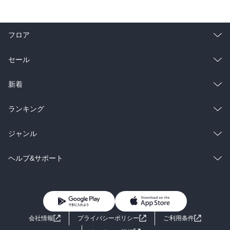
フロア
総合
コミック
セール
ラノベ
小説
総合
コミック
新着
雑誌・グラビア
ビジネス・実用
ラノベ
小説
総合
コミック
ランキング
BL・TL
雑誌・グラビア
ビジネス・実用
ラノベ
小説
総合
コミック
ジャンル
BL・TL
雑誌・グラビア
ビジネス・実用
ラノベ
小説
コミック
男性コミック
ヘルプ&サポート
BL・TL
雑誌・グラビア
ビジネス・実用
女性コミック
コミック誌
初めての方へ
ヘルプ
BL・TL
ライトノベル
男子向けラノベ
よくあるご質問
お問い合わせ
会社情報
プライバシーポリシー
ご利用条件
女子向けラノベ
小説
利用規約