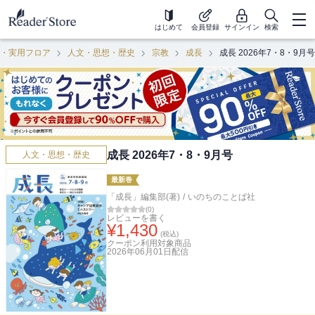
はじめて
会員登録
サインイン
検索
・実用フロア
人文・思想・歴史
宗教
成長
成長 2026年7・8・9月号
成長 2026年7・8・9月号
人文・思想・歴史
最新巻
「成長」編集部(著)
/
いのちのことば社
(
0
)
レビューを書く
¥
1,430
(税込)
クーポン利用対象商品
2026年06月01日
配信