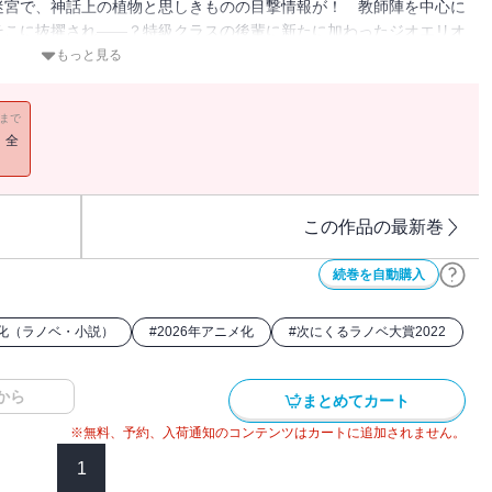
迷宮で、神話上の植物と思しきものの目撃情報が！ 教師陣を中心に
そこに抜擢され――？特級クラスの後輩に新たに加わったジオエリオ
で、さらに賑やかに加速する盲目の天才の魔術探求・二年生編スター
もっと見る
カワBOOKS『剣と魔法と学歴社会 ～前世はガリ勉だった俺が、今
浦真魚）のお試し版が収録されています。
11まで
！全
この作品の最新巻
続巻を自動購入
メ化（ラノベ・小説）
#
2026年アニメ化
#
次にくるラノベ大賞2022
から
まとめてカート
※無料、予約、入荷通知のコンテンツはカートに追加されません。
1