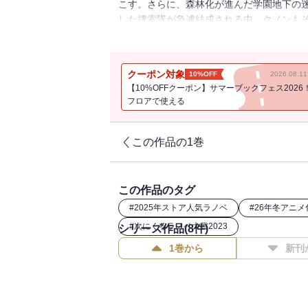
こす。さらに、森林化が進んだ学園地下の
した捜索隊が急遽結成される中、クノンも
ンの従妹もすぐさま魔術沼に引きずり込ん
ト！※本作品の電子版には本編終了後にカド
世は風任せで自由に生きたい～』（著：西
クーポン対象
10%OFF
2026.08.
【10%OFFクーポン】サマーブックフェス2026
フロアで使える
この作品の1巻
この作品のタグ
#
2025年ストア人気ラノベ
#
26年冬アニ
#
次にくるラノベ大賞2023
シリーズ作品(
8
件)
1巻から
新刊