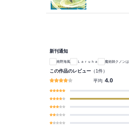
た聖女レイエスが、学
る“依頼”を課され・
練の冬が始まる第八弾
カワBOOKS『住ん
俺一人なんだが？』（
ています。
新刊通知
南野海風
Ｌａｒｕｈａ
魔術師クノンは
この作品のレビュー
（
1
件）
4.0
平均