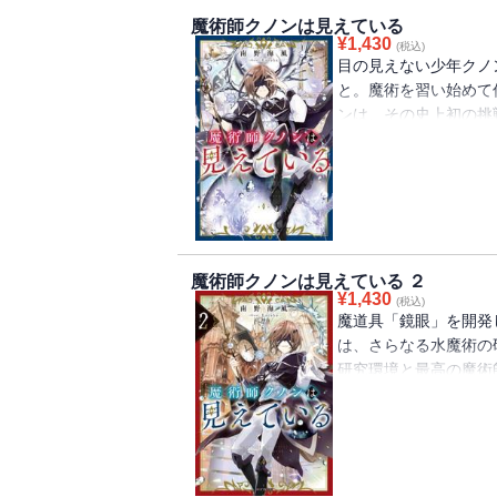
魔術師クノンは見えている
¥
1,430
(税込)
目の見えない少年クノ
と。魔術を習い始めて
ンは、その史上初の挑
の色を感知したり、水
魔術だけで猫を再現し
も舌を巻くほどで、ク
師の弟子になることに
発明ファンタジー！【連
作が、満を持して登場
魔術師クノンは見えている ２
¥
1,430
(税込)
魔道具「鏡眼」を開発
は、さらなる水魔術の
研究環境と最高の魔術
場。聖教国の聖女や、
教師や先輩、偉大なる
ノンの言動に振り回さ
共同研究を持ちかけ・
る、発明ファンタジー