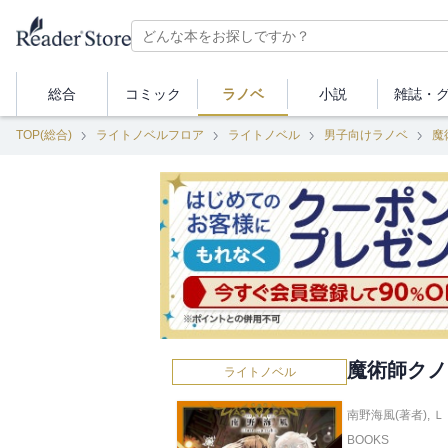
総合
コミック
ラノベ
小説
雑誌・
TOP(総合)
ライトノベルフロア
ライトノベル
男子向けラノベ
魔
魔術師クノ
ライトノベル
南野海風(著者)
,
Ｌ
BOOKS