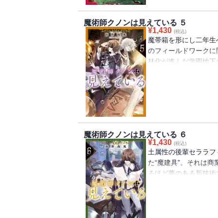
魔術の深淵を垣間見る
にカドカワBOOKS『
魔術師クノンは見えている ５
イムアタック』（著：
¥
1,430
(税込)
魔帯箱を形にし二年生
のフィールドワークに
林化が進んだ学園地下
撃情報が！ 教師陣を
ノンもそこに抜擢され
ジオエリオンの従妹も
賑やかに加速する盲目
本作品の電子版には本
学歴社会 ～前世はガ
魔術師クノンは見えている ６
きたい～』（著：西浦
¥
1,430
(税込)
土属性の後輩セララフ
た“魔建具”。それは
るほど夢のある新技術
時代を描く書き下ろし
終了後にカドカワBO
官吏は膨大な知識で国
試し版が収録されてい