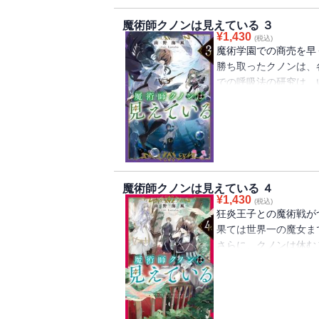
葛藤（？）を描いた書
魔術師クノンは見えている ３
¥
1,430
(税込)
魔術学園での商売を早
勝ち取ったクノンは、
での呼吸法の研究は、
り、ついには実地調査
底だって散歩道！巨大
領域ですから」使える
実力をつけた盲目の天
※本作品の電子版には
ォーキング ～エレー
魔術師クノンは見えている ４
試し版が収録されてい
¥
1,430
(税込)
狂炎王子との魔術戦が
果ては世界一の魔女ま
さらに、クノンは休む
れる箱」の開発に取り
のリーダーを含む特級
プロジェクトに！しか
態が発生し、大騒ぎに