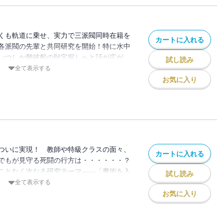
き下ろし番外編も収録！】
くも軌道に乗せ、実力で三派閥同時在籍を
カートに入れる
各派閥の先輩と共同研究を開始！特に水中
いつしか難破船の財宝探しへと話が広が
試し読み
で海に飛び出すことに。特級の生徒なら海
全て表示する
魚に襲われてもーー「大丈夫。水辺は僕の
お気に入り
魔術のレパートリーも倍に増え、ますます
才による、常識破りの魔術探求・第三弾！
本編終了後にカドカワBOOKS『異世界ウ
ジア王国編～ 』（著：あるくひと）のお
ます。
ついに実現！ 教師や特級クラスの面々、
カートに入れる
でもが見守る死闘の行方は・・・・・・？
ことなく次なる研究テーマ――「魔術を入
試し読み
組む。その前代未聞の魔道具開発は、派閥
全て表示する
の生徒五人が、半年がかりで取り組む一大
お気に入り
しなぜか、校舎が一晩で森林化する異常事
・・・・・・？魔術学校一年目の集大成、