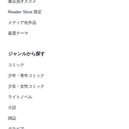
書店員オススメ
Reader Store 限定
メディア化作品
厳選テーマ
ジャンルから探す
コミック
少年・青年コミック
少女・女性コミック
ライトノベル
小説
雑誌
グラビア