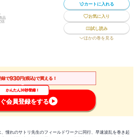
カートに入れる
)
お気に入り
商品
配信
試し読み
ほかの巻を見る
930
登録で
円(税込)で買える！
かんたん30秒登録！
ぐ会員登録をする
は、憧れのサトリ先生のフィールドワークに同行、早速波乱を巻き起