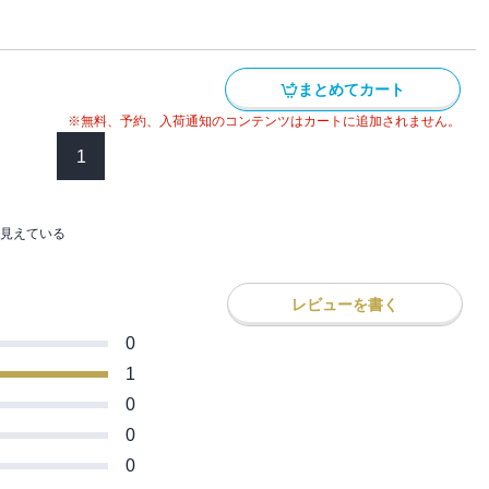
園長である世界一の魔女から直々にあ
・・・・・？教師達に己の実力を示せ――試
！※本作品の電子版には本編終了後にカド
でる場所が田舎すぎて、ダンジョン探索者が
まとめてカート
著：赤月 ヤモリ）のお試し版が収録され
※無料、予約、入荷通知のコンテンツはカートに追加されません。
1
見えている
レビューを書く
0
1
0
0
0