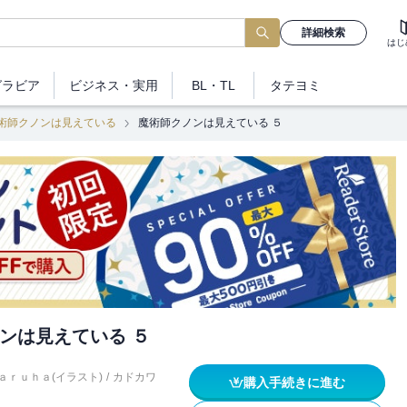
詳細検索
はじ
グラビア
ビジネス
・実用
BL・TL
タテヨミ
術師クノンは見えている
魔術師クノンは見えている ５
ンは見えている ５
ａｒｕｈａ(イラスト)
/
カドカワ
購入手続きに進む