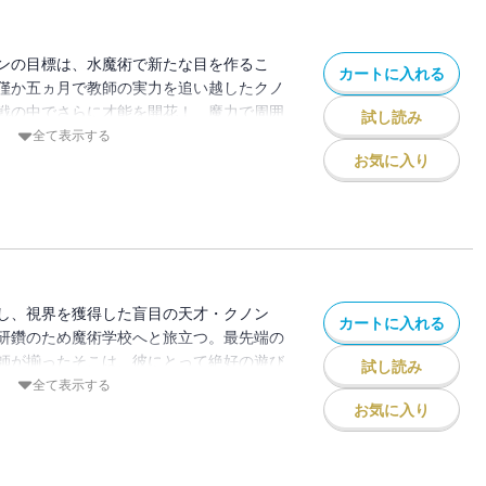
ンの目標は、水魔術で新たな目を作るこ
カートに入れる
僅か五ヵ月で教師の実力を追い越したクノ
戦の中でさらに才能を開花！ 魔力で周囲
試し読み
魔術の応用で懐炉や湿布を作ったり、初級
全て表示する
たりーー。 その技術と発想は王宮魔術師
お気に入り
ノンは実力を買われ、最高の腕を持つ魔技
!? 好奇心で世界を切り拓く、天才少年の
載7カ月で堂々3500万PV突破の超話題
！ 書き下ろし番外編も収録！】
し、視界を獲得した盲目の天才・クノン
カートに入れる
研鑽のため魔術学校へと旅立つ。最先端の
師が揃ったそこは、彼にとって絶好の遊び
試し読み
雷光の異名を取る魔術師だって研究対象。
全て表示する
不死の魔女までもが、そんな魔術一筋なク
お気に入り
れつつも注目する中、クノンは早速聖女に
・・・・・？クノンの才能が世界にバレ
第二弾！【クノンの許嫁・ミリカの活躍と