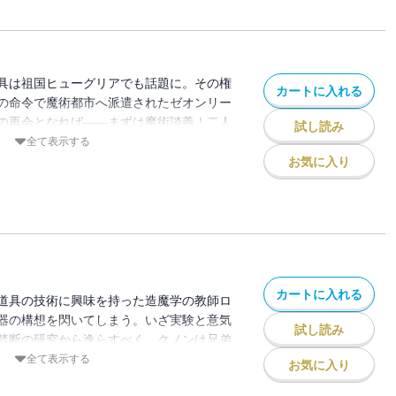
具は祖国ヒューグリアでも話題に。その権
カートに入れる
の命令で魔術都市へ派遣されたゼオンリー
の再会となれば――まずは魔術談義！二人
試し読み
眼の検証を始める。一方、ミリカとも積も
全て表示する
久々のデートと意気込むが、そこで聞いた
お気に入り
――？さらにはシロトとの共同実験に備え
も開始。恩師に恋人に新学問、イベント目
作品の電子版には本編終了後にカドカワ
主伝説 少年、異形の機体で無双する。 ―
（著：仏ょも）のお試し版が収録されてい
カートに入れる
道具の技術に興味を持った造魔学の教師ロ
器の構想を閃いてしまう。いざ実験と意気
試し読み
禁断の研究から逸らすべく、クノンは兄弟
し込み下剋上に挑む！一方、ミリカとの約
全て表示する
お気に入り
遠征の準備も怠れない。だが同行予定だっ