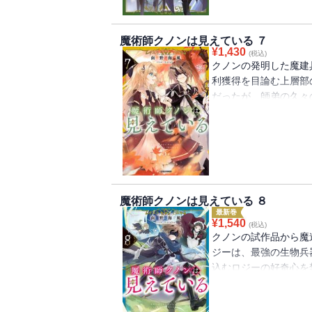
魔術師クノンは見えている ７
¥
1,430
(税込)
クノンの発明した魔建
利獲得を目論む上層部
だったが、師弟の久々
は命令そっちのけで鏡
る話が沢山！クノンは
彼女の近況は予想外で
て、造魔学の基礎研究
白押しの第七弾！※本
BOOKS『極東救世
魔術師クノンは見えている ８
九州大規模攻勢編―』
最新巻
ます。
¥
1,540
(税込)
クノンの試作品から魔
ジーは、最強の生物兵
込むロジーの好奇心を
子と共に発明勝負を申
束であるヒューグリア