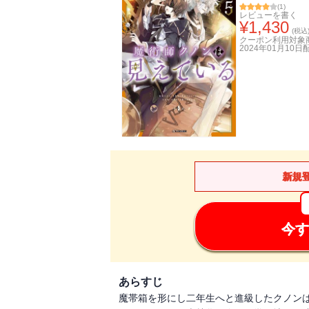
(
1
)
レビューを書く
¥
1,430
(税込
クーポン利用対象
2024年01月10日
新規
今す
あらすじ
魔帯箱を形にし二年生へと進級したクノン