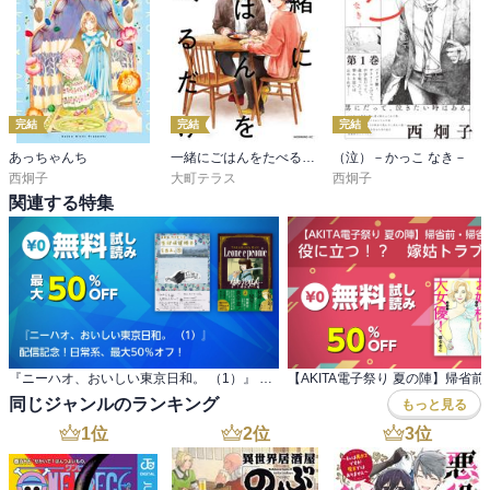
完結
完結
完結
あっちゃんち
一緒にごはんをたべるだけ
（泣）－かっこ なき－
西炯子
大町テラス
西炯子
関連する特集
『ニーハオ、おいしい東京日和。 （1）』 配信記念！日常系、最大50％オフ！
同じジャンルのランキング
もっと見る
1
位
2
位
3
位