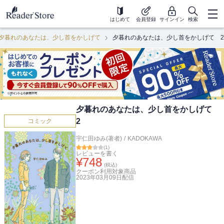
はじめて
会員登録
サインイン
検索
夕暮れのあなたは、少し首をかしげて
夕暮れのあなたは、少し首をかしげて 2
夕暮れのあなたは、少し首をかしげて
2
コミック
宇仁田ゆみ(著者)
/
KADOKAWA
(
1
)
レビューを書く
¥
748
(税込)
クーポン利用対象商品
2023年03月09日
配信