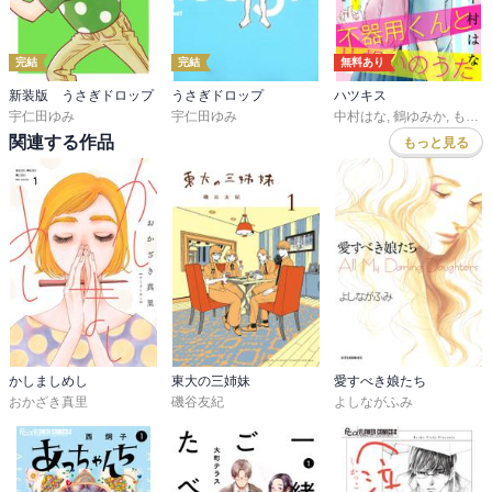
完結
完結
無料あり
新装版 うさぎドロップ
うさぎドロップ
ハツキス
宇仁田ゆみ
宇仁田ゆみ
中村はな
,
鶴ゆみか
,
もり可南子
関連する作品
もっと見る
かしましめし
東大の三姉妹
愛すべき娘たち
おかざき真里
磯谷友紀
よしながふみ