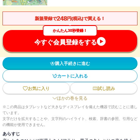
248
新規登録で
円(税込)で買える！
かんたん30秒登録！
今すぐ会員登録をする
購入手続きに進む
カートに入れる
お気に入り
試し読み
ほかの巻を見る
※この商品はタブレットなど大きなディスプレイを備えた機器で読むことに適し
ています。
文字だけを拡大することや、文字列のハイライト、検索、辞書の参照、引用など
の機能が使用できません。
あらすじ