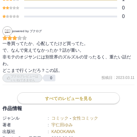
0
0
powered by ブクログ
一巻買ってたか、心配してたけど買ってた。

で、なんで覚えてなかったか？話が重い。

非モテのオジサンには別世界のズルズルの甘ったるく、重たい話だ
わ。

どこまで行くンだろ？この話。
ブクログレビューは
投稿日
:
2023.03.11
0
いいねできません
すべてのレビューを見る
作品情報
ジャンル
:
コミック
-
女性コミック
著者
:
宇仁田ゆみ
出版社
:
KADOKAWA