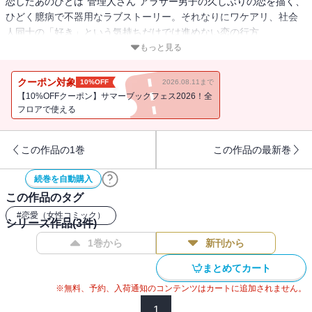
恋したあのひとは“管理人さん”アラサー男子の久しぶりの恋を描く、
ひどく臆病で不器用なラブストーリー。それなりにワケアリ、社会
人同士の「好き」という気持ちだけでは進めない恋の行方
は・・・・・・！？ひろかの過去に迫る第二弾！
もっと見る
クーポン対象
10%OFF
2026.08.11まで
【10%OFFクーポン】サマーブックフェス2026！全
フロアで使える
この作品の1巻
この作品の最新巻
続巻を自動購入
この作品のタグ
#
恋愛（女性コミック）
シリーズ作品(
3
件)
1巻から
新刊から
まとめてカート
※無料、予約、入荷通知のコンテンツはカートに追加されません。
1