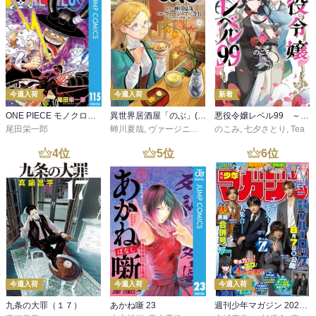
今週入荷
今週入荷
新着
ONE PIECE モノクロ版 115
異世界居酒屋「のぶ」(22)
悪役令嬢レベル99 ～私は裏ボスですが魔王ではありません～ その６
尾田栄一郎
蝉川夏哉
,
ヴァージニア二等兵
のこみ
,
転
,
七夕さとり
,
Tea
4
位
5
位
6
位
今週入荷
今週入荷
今週入荷
九条の大罪（１７）
あかね噺 23
週刊少年マガジン 2026年36・37号[2026年8月5日発売]