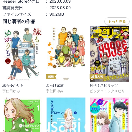
Reader Store発売日
:
2023.03.09
書誌発売日
:
2023.03.09
ファイルサイズ
:
90.2MB
同じ著者の作品
もっと見る
完結
続巻入荷
縁もゆかりも
よっけ家族
月刊！スピリッツ
宇仁田ゆみ
宇仁田ゆみ
ビッグコミックスピリッツ編集部