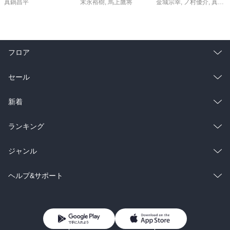
真鍋昌平
末永裕樹
,
馬上鷹将
金城宗幸
,
ノ村優介
,
真島ヒロ
フロア
総合
コミック
セール
ラノベ
小説
総合
コミック
新着
雑誌・グラビア
ビジネス・実用
ラノベ
小説
総合
コミック
ランキング
BL・TL
雑誌・グラビア
ビジネス・実用
ラノベ
小説
総合
コミック
ジャンル
BL・TL
雑誌・グラビア
ビジネス・実用
ラノベ
小説
コミック
男性コミック
ヘルプ&サポート
BL・TL
雑誌・グラビア
ビジネス・実用
女性コミック
コミック誌
初めての方へ
ヘルプ
BL・TL
ライトノベル
男子向けラノベ
よくあるご質問
お問い合わせ