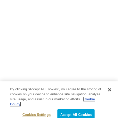
人文・思想・歴史
社会・政治・法律
ビジネス・経済
サイエンス・テクノロジー
コンピュータ・情報
くらし・家庭
料理・酒
ファッション・美容・ダイエット
ホビー&カルチャー
スポーツ・アウトドア
地図・ガイド
エンターテイメント
芸術・アート
映画・音楽・演劇
By clicking “Accept All Cookies”, you agree to the storing of
写真集
教養
cookies on your device to enhance site navigation, analyze
site usage, and assist in our marketing efforts.
Cookie
Policy
医学・福祉
教育・語学・参考書
Cookies Settings
Accept All Cookies
児童書