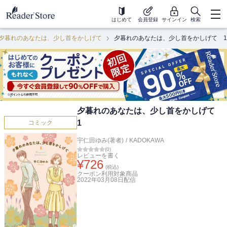
はじめて
会員登録
サインイン
検索
夕暮れのあなたは、少し首をかしげて
夕暮れのあなたは、少し首をかしげて 1
夕暮れのあなたは、少し首をかしげて
1
コミック
宇仁田ゆみ(著者)
/
KADOKAWA
(
0
)
レビューを書く
¥
726
(税込)
クーポン利用対象商品
2022年03月08日
配信