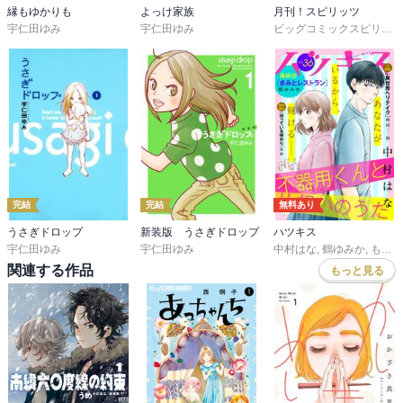
縁もゆかりも
よっけ家族
月刊！スピリッツ
宇仁田ゆみ
宇仁田ゆみ
ビッグコミックスピリッツ編集部
完結
完結
無料あり
うさぎドロップ
新装版 うさぎドロップ
ハツキス
宇仁田ゆみ
宇仁田ゆみ
中村はな
,
鶴ゆみか
,
もり可南子
関連する作品
もっと見る