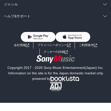
BL・TL
雑誌・グラビア
ビジネス・実用
ラノベ
小説
総合
コミック
ジャンル
BL・TL
雑誌・グラビア
ビジネス・実用
ラノベ
小説
コミック
男性コミック
ヘルプ&サポート
BL・TL
雑誌・グラビア
ビジネス・実用
女性コミック
コミック誌
初めての方へ
ヘルプ
BL・TL
ライトノベル
男子向けラノベ
よくあるご質問
お問い合わせ
会社情報
プライバシーポリシー
ご利用条件
女子向けラノベ
小説
利用規約
クッキーの詳細
国内小説
海外小説
Copyright 2017 - 2026 Sony Music Entertainment(Japan) Inc.
ミステリー
SF
Information on the site is for the Japan domestic market only
powered by
歴史・時代小説
文学
雑誌
グラビア写真集
ボーイズラブ
ティーンズラブ