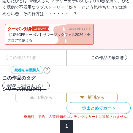
恋したひとは“管理人さん”アラサー男子の久しぶりの恋を描く、ひど
く臆病で不器用なラブストーリー「好き」という気持ちだけでは進
めない恋、その行方は・・・・・・！？
クーポン対象
10%OFF
2026.08.11まで
【10%OFFクーポン】サマーブックフェス2026！全
フロアで使える
この作品の1巻
この作品の最新巻
続巻を自動購入
この作品のタグ
#
恋愛（女性コミック）
シリーズ作品(
3
件)
1巻から
新刊から
まとめてカート
※無料、予約、入荷通知のコンテンツはカートに追加されません。
1