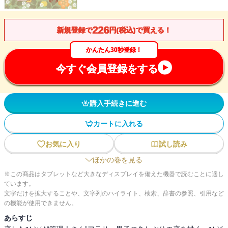
226
新規登録で
円(税込)で買える！
かんたん30秒登録！
今すぐ会員登録をする
購入手続きに進む
カートに入れる
お気に入り
試し読み
ほかの巻を見る
※この商品はタブレットなど大きなディスプレイを備えた機器で読むことに適し
ています。
文字だけを拡大することや、文字列のハイライト、検索、辞書の参照、引用など
の機能が使用できません。
あらすじ