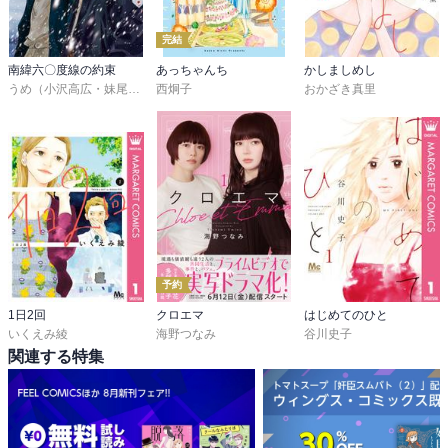
完結
南緯六〇度線の約束
あっちゃんち
かしましめし
うめ（小沢高広・妹尾朝子）
西炯子
おかざき真里
予約
1日2回
クロエマ
はじめてのひと
いくえみ綾
海野つなみ
谷川史子
関連する特集