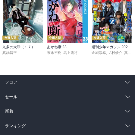
今週入荷
今週入荷
今週入荷
九条の大罪（１７）
あかね噺 23
週刊少年マガジン 2026年36・37号[2026年8月5日発売]
真鍋昌平
末永裕樹
,
馬上鷹将
金城宗幸
,
ノ村優介
,
真島ヒロ
フロア
総合
コミック
セール
ラノベ
小説
総合
コミック
新着
雑誌・グラビア
ビジネス・実用
ラノベ
小説
総合
コミック
ランキング