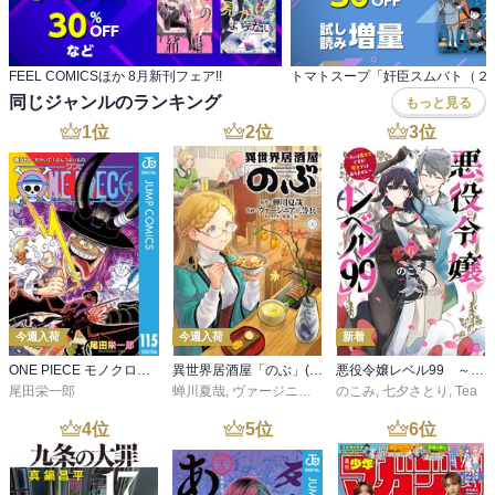
FEEL COMICSほか 8月新刊フェア!!
同じジャンルのランキング
もっと見る
1
位
2
位
3
位
今週入荷
今週入荷
新着
ONE PIECE モノクロ版 115
異世界居酒屋「のぶ」(22)
悪役令嬢レベル99 ～私は裏ボスですが魔王ではありません～ その６
尾田栄一郎
蝉川夏哉
,
ヴァージニア二等兵
のこみ
,
転
,
七夕さとり
,
Tea
4
位
5
位
6
位