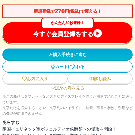
270
新規登録で
円(税込)で買える！
かんたん30秒登録！
今すぐ会員登録をする
購入手続きに進む
カートに入れる
お気に入り
試し読み
ほかの巻を見る
※この商品はタブレットなど大きなディスプレイを備えた機器で読むことに適し
ています。
文字だけを拡大することや、文字列のハイライト、検索、辞書の参照、引用など
の機能が使用できません。
あらすじ
隣国イェリネッタ軍がフェルティオ侯爵領への侵攻を開始！