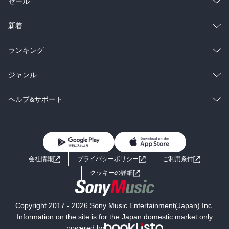
総合
コミック
セール
ラノベ
小説
総合
コミック
新着
雑誌・グラビア
ビジネス・実用
ラノベ
小説
総合
コミック
ランキング
BL・TL
雑誌・グラビア
ビジネス・実用
ラノベ
小説
総合
コミック
ジャンル
BL・TL
雑誌・グラビア
ビジネス・実用
ラノベ
小説
コミック
男性コミック
ヘルプ&サポート
BL・TL
雑誌・グラビア
ビジネス・実用
女性コミック
コミック誌
初めての方へ
ヘルプ
BL・TL
ライトノベル
男子向けラノベ
よくあるご質問
お問い合わせ
会社情報
プライバシーポリシー
ご利用条件
女子向けラノベ
小説
利用規約
クッキーの詳細
国内小説
海外小説
Copyright 2017 - 2026 Sony Music Entertainment(Japan) Inc.
ミステリー
SF
Information on the site is for the Japan domestic market only
powered by