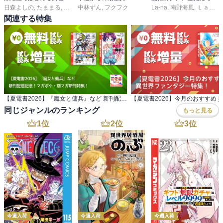
日森よしの
,
たままる
,
キンタ
中林ずん
,
フクフク
La-na
,
南野海風
,
Ｌａｒｕｈａ
関連する特集
【夏電書2026】『魔女と傭兵』など 新刊配信記念！マガポケ・別マガ新刊特集！
同じジャンルのランキング
もっと見る
1
位
2
位
3
位
今週入荷
今週入荷
今週入荷