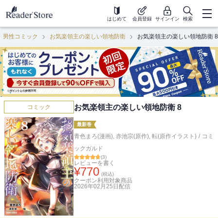
はじめて
会員登録
サインイン
検索
男性コミック
お気楽領主の楽しい領地防衛
お気楽領主の楽しい領地防衛 8
お気楽領主の楽しい領地防衛 8
コミック
最新巻
青色まろ(漫画)
,
赤池宗(原作)
,
転(原作イラスト)
/
コミ
ックガルド
(
3
)
レビューを書く
¥
770
(税込)
クーポン利用対象商品
2026年02月25日
配信