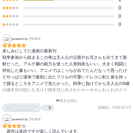
0
0
0
powered by ブクログ
楽しみにしてた漫画の最新刊

戦争参加から始まるこの巻は主人公の父親やお兄さんも出てきて新
鮮だった。アルテ嬢の能力を使った人形戦術もいい。大きく戦闘に
特化した服もいい。アニメではこっちが出てたんだなって思ったけ
どやっぱり漫画で最初に出たフリルの可愛いドレスに剣と盾を持っ
て踊るところをアニメで見たかった。戦争に負けてから主人公の9歳
の誕生日の話になるけど誕生日に出されたケーキがふわふわのクリ
ームにイチゴ系のフルーツがもりもり飾ってあってすごく可愛かっ
続きを読む
たな
ブクログレビューは
投稿日
:
2026.03.13
0
いいねできません
powered by ブクログ
　原作は未読ですが楽しく読んでいます。
