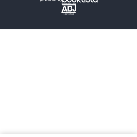
歴史・時代小説
文学
雑誌
グラビア写真集
ボーイズラブ
ティーンズラブ
人文・思想・歴史
社会・政治・法律
ビジネス・経済
サイエンス・テクノロジー
コンピュータ・情報
くらし・家庭
料理・酒
ファッション・美容・ダイエット
ホビー&カルチャー
スポーツ・アウトドア
地図・ガイド
エンターテイメント
芸術・アート
映画・音楽・演劇