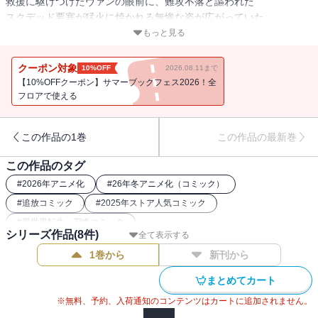
救援に駆けつけたヴァンの眼前に、難攻不落と謳われた
スクデッド要塞が猛火に焼かれる無惨な姿が広がっていた。
もっと見る
敵の予想外の兵器に国境騎士団や市民の命が踏みにじられ、
ヴァンは仲間たちとともに戦いの決意を固める・・・・・・!!
クーポン対象
10%OFF
2026.08.11まで
【10%OFFクーポン】サマーブックフェス2026！全
「さぁ、思い切ってみよう！」
フロアで使える
アルテの機械人形とヴァンの装甲馬車が戦場を席巻し、
この作品の1巻
この作品の最新巻
その力は図らずも、同じ戦場で苦戦を強いられていた、
かつて自分を拒んだ父ジャルパの窮地をも救う――!?
この作品のタグ
#
2026年アニメ化
#
26年冬アニメ化（コミック）
生産魔術が世界を塗り替える領地経営ファンタジー、第８幕！
#
追放コミック
#
2025年ストア人気コミック
#
異世界転生・召喚コミック
シリーズ作品(
8
件)
全て表示する
1巻から
新刊から
まとめてカート
※無料、予約、入荷通知のコンテンツはカートに追加されません。