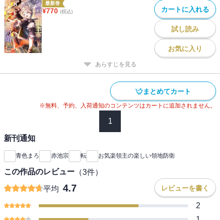
最新巻
カートに入れる
¥
770
(税込)
試し読み
お気に入り
あらすじを見る
まとめてカート
※無料、予約、入荷通知のコンテンツはカートに追加されません。
1
新刊通知
青色まろ
赤池宗
転
お気楽領主の楽しい領地防衛
この作品のレビュー
（
3
件）
4.7
レビューを書く
平均
2
1