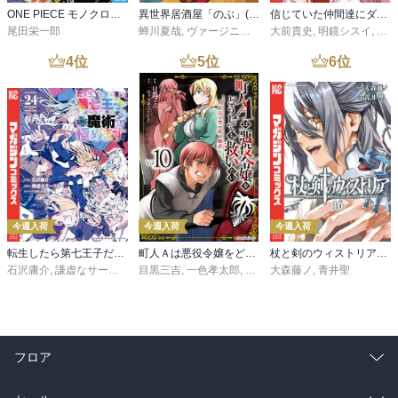
ONE PIECE モノクロ版 115
異世界居酒屋「のぶ」(22)
信じていた仲間達にダンジョン奥地で殺されかけたがギフト『無限ガチャ』でレベル９９９９の仲間達を手に入れて元パーティーメンバーと世界に復讐＆『ざまぁ！』します！（２３）
尾田栄一郎
蝉川夏哉
,
ヴァージニア二等兵
大前貴史
,
転
,
明鏡シスイ
,
ｔｅ
4
位
5
位
6
位
今週入荷
今週入荷
今週入荷
転生したら第七王子だったので、気ままに魔術を極めます（２４）
町人Ａは悪役令嬢をどうしても救いたい ～どぶと空と氷の姫君～１０【電子書店共通特典イラスト付】
杖と剣のウィストリア（１６）
石沢庸介
,
謙虚なサークル
,
メル。
目黒三吉
,
一色孝太郎
,
Parum
大森藤ノ
,
青井聖
フロア