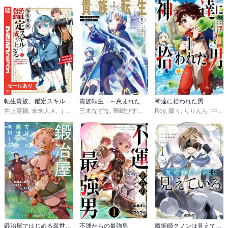
セールあり
転生貴族、鑑定スキルで成り上がる ～弱小領地を受け継いだので、優秀な人材を増やしていたら、最強領地になってた～
貴族転生 ～恵まれた生まれから最強の力を得る～
神達に拾われた男
井上菜摘
,
未来人Ａ
,
ｊｉｍｍｙ
三木なずな
,
華嶋ひすい
,
kyo
Roy
,
栗元健太郎
,
蘭々
,
りりんら
,
中村基
鍛冶屋ではじめる異世界スローライフ
不運からの最強男
魔術師クノンは見えている