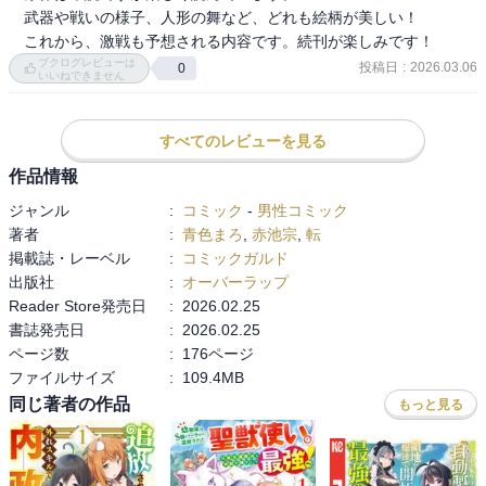
　武器や戦いの様子、人形の舞など、どれも絵柄が美しい！

　これから、激戦も予想される内容です。続刊が楽しみです！
ブクログレビューは
投稿日
:
2026.03.06
0
いいねできません
すべてのレビューを見る
作品情報
ジャンル
:
コミック
-
男性コミック
著者
:
青色まろ
,
赤池宗
,
転
掲載誌・レーベル
:
コミックガルド
出版社
:
オーバーラップ
Reader Store発売日
:
2026.02.25
書誌発売日
:
2026.02.25
ページ数
:
176ページ
ファイルサイズ
:
109.4MB
同じ著者の作品
もっと見る