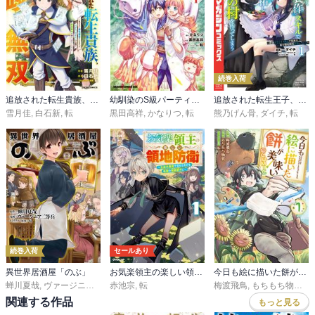
続巻入荷
追放された転生貴族、外れスキルで内政無双～気ままに領地運営するはずが、スキル『ガチャ』のお陰で最強領地を作り上げてしまった～
幼馴染のS級パーティーから追放された聖獣使い。万能支援魔法と仲間を増やして最強へ！
追放された転生王子、『自動製作』スキルで領地を爆速で開拓し最強の村を作ってしまう～最強クラフトスキルで始める、楽々領地開拓スローライフ～
雪月佳
,
白石新
,
転
黒田高祥
,
かなりつ
,
転
熊乃げん骨
,
ダイチ
,
転
続巻入荷
セールあり
異世界居酒屋「のぶ」
お気楽領主の楽しい領地防衛
今日も絵に描いた餅が美味い@COMIC
蝉川夏哉
,
ヴァージニア二等兵
赤池宗
,
転
,
転
梅渡飛鳥
,
もちもち物質
,
転
関連する作品
もっと見る