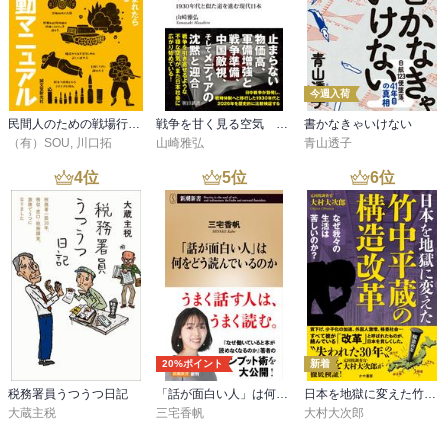
ちょー、という本かな。
今週入荷
民間人のための戦場行動マニュアル
戦争を甘く見る空気 1930年代と似た道を進む現代日本
書かなきゃいけない
（有）SOU
,
川口拓
山崎雅弘
青山透子
4
位
5
位
6
位
20%ポイント
新着
税務署員うつうつ日記
「話が面白い人」は何をどう読んでいるのか（新潮新書）
日本を地獄に変えた竹中平蔵の構造改革～なぜ我々の生活は苦しいのか？
大蔵主税
三宅香帆
大村大次郎