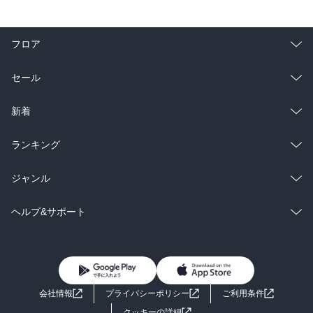
フロア
総合
コミック
セール
ラノベ
小説
総合
コミック
新着
雑誌・グラビア
ビジネス・実用
ラノベ
小説
総合
コミック
ランキング
BL・TL
雑誌・グラビア
ビジネス・実用
ラノベ
小説
総合
コミック
ジャンル
BL・TL
雑誌・グラビア
ビジネス・実用
ラノベ
小説
コミック
男性コミック
ヘルプ&サポート
BL・TL
雑誌・グラビア
ビジネス・実用
女性コミック
コミック誌
初めての方へ
ヘルプ
BL・TL
ライトノベル
男子向けラノベ
よくあるご質問
お問い合わせ
会社情報
プライバシーポリシー
ご利用条件
女子向けラノベ
小説
利用規約
クッキーの詳細