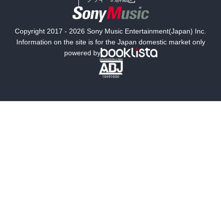
国内小説
海外小説
Copyright 2017 - 2026 Sony Music Entertainment(Japan) Inc.
ミステリー
SF
Information on the site is for the Japan domestic market only
powered by
歴史・時代小説
文学
雑誌
グラビア写真集
ボーイズラブ
ティーンズラブ
人文・思想・歴史
社会・政治・法律
ビジネス・経済
サイエンス・テクノロジー
コンピュータ・情報
くらし・家庭
料理・酒
ファッション・美容・ダイエット