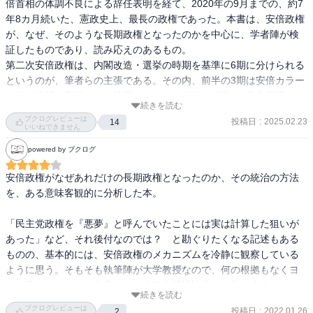
倍首相の体調不良による辞任表明を経て、2020年の9月までの、約7
[TPP・通商]寺田 貴 同志社大学 法学部 教授
年8カ月続いた、憲政史上、最長の政権であった。本書は、安倍政権
『東アジアとアジア太平洋』東京大学出版会 (2013)
が、なぜ、そのような長期政権となったのかを中心に、学者陣が検
証したものであり、読み応えのあるもの。

[歴史問題] 熊谷 奈緒子 青山学院大学地球共生学部教授
第二次安倍政権は、内閣改造・選挙の時期を基準に6期に分けられる
『慰安婦問題』ちくま新書 (2014 )
というのが、筆者らの主張である。その内、前半の3期は安倍カラー
の強い政策を実行できた時期であるが、後半の3期は、森友問題など
[与党統制]竹中 治堅 (たけなか はるかた) 政策研究大学院大学 教授
続きを読む
の政権スキャンダルが発覚し、「一強」であることに変わりはない
ブクログレビューは
『コロナ危機政治―安倍政権 V.S 知事』中公新書(2020)
投稿日
:
2025.02.23
14
が、前半ほどには、安倍カラーを打ち出せなかった、と分析してい
いいねできません
る。

powered by ブクログ
[女性政策]辻 由希 東海大学 政治経済学部 政治学科 教授
私が本書を手に取った理由は、第二次安倍政権の「労働政策・雇用
『家族主義福祉レジームの再編とジェンダー政治』ミネルヴァ書房(
政策」について整理したいため。第二次安倍政権発足後、「行き過
安倍政権がなぜあれだけの長期政権となったのか、その統治の方法
2012)
ぎた雇用保障を見直す」等の、規制緩和的・新自由主義的な労働政
を、ある意味客観的に分析した本。

策・雇用政策を打ち出し、それを、政策会議で議論していた安倍政
[憲法改正]マッケルウェイン・ケネス・盛 東京大学 社会科学研究所
権であったが、政権後半になって、実際に打ち出された政策は、
「民主党政権を『悪夢』と呼んでいたことには実は計算した狙いが
教授
「一億総活躍社会」「働き方改革」等の、人手不足対策・WLB対策
あった」など、それ後付なのでは？　と勘ぐりたくなる記述もある
『政党政治の混迷と政権交代』東京大学出版会 (共著、2009)
などの、ひどくニュートラルなものであった理由がそのあたりにあ
ものの、基本的には、安倍政権のメカニズムを冷静に観察している
ることが、よく理解できた。逆に言えば、安倍首相のバランス感
ように思う。そもそも執筆陣が大学教授なので、何の根拠もなくヨ
覚・リアリストぶりが、長期政権を生んだのだな、と納得もした。
タを飛ばすどこぞの作家やら、自称文芸評論家とは趣が違う。

続きを読む
ブクログレビューは
投稿日
:
2022.01.26
2