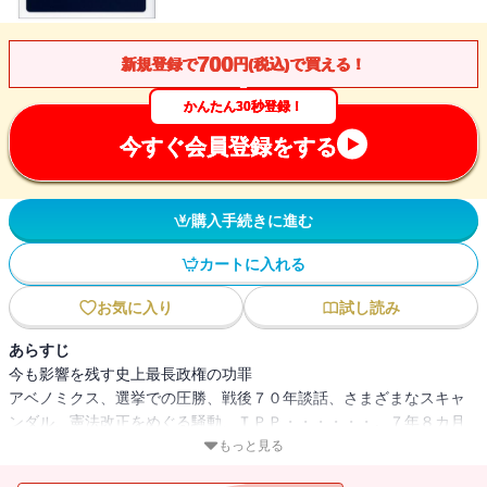
700
新規登録で
円(税込)で買える！
かんたん30秒登録！
今すぐ会員登録をする
購入手続きに進む
カートに入れる
お気に入り
試し読み
あらすじ
今も影響を残す史上最長政権の功罪
アベノミクス、選挙での圧勝、戦後７０年談話、さまざまなスキャ
ンダル、憲法改正をめぐる騒動、ＴＰＰ・・・・・・。７年８カ月
という例をみない長期政権の評価は、いまも定まっていない。この
もっと見る
間、日本の政治をとりまく見方は「反安倍」か、さもなくば「親安