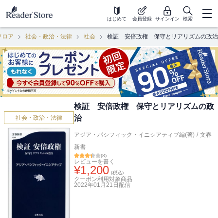
はじめて
会員登録
サインイン
検索
フロア
社会・政治・法律
社会
検証 安倍政権 保守とリアリズムの政治
検証 安倍政権 保守とリアリズムの政
治
社会・政治・法律
アジア・パシフィック・イニシアティブ編(著)
/
文春
新書
(
8
)
レビューを書く
¥
1,200
(税込)
クーポン利用対象商品
2022年01月21日
配信