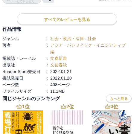
ただ、本の趣旨からして当然だが、インタビュー相手が政権中枢に
いいねできません
いた政治家や官僚がほとんどなので、どうしても自画自賛的な話が
多いし、これもまた当然だが、ジャーナリスティックな視線は皆
すべてのレビューを見る
無。安倍政権は官邸の意志を現実の政治に反映するためには、非常
によくできた仕組みだったんだなと思う反面、その仕組みを維持す
作品情報
るために犠牲になったものも少なくないはずで、それを「政治のリ
ジャンル
:
社会・政治・法律
-
社会
アリズム」として納得できるかどうか。

著者
:
アジア・パシフィック・イニシアティブ
編
安倍嫌いの、（研究者ではない、という意味で）一般的な読者にと
掲載誌・レーベル
:
文春新書
っては、安倍政権礼賛本だろうし、安倍政権を支持していた人にと
出版社
:
文藝春秋
っては、「左右どちらに偏ることもなく中立的な立場の本」という
Reader Store発売日
:
2022.01.21
ことになりそうな感じ。

書誌発売日
:
2022.01.20
ページ数
:
408ページ
編者であるアジア・パシフィック・イニシアティブ理事長の船橋洋
ファイルサイズ
:
11.1MB
一（ちなみに、この人は元朝日新聞の人）が「はじめに」でこう書
同じジャンルのランキング
もっと見る
いている。

1
位
2
位
3
位
「……野党が統治のあり方を組織学習することは、日本の政党民主
主義にとって切実な宿題となっている」

政治のリアリズムという観点からすれば、まさに野党の人、読んで