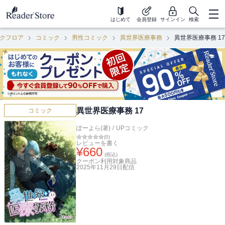
はじめて
会員登録
サインイン
検索
クフロア
コミック
男性コミック
異世界医療事務
異世界医療事務 17
異世界医療事務 17
コミック
ぽーよら(著)
/
UPコミック
(
0
)
レビューを書く
¥
660
(税込)
クーポン利用対象商品
2025年11月29日
配信