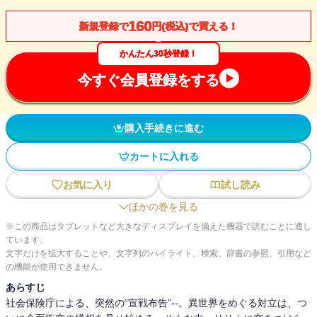
160
新規登録で
円(税込)で買える！
かんたん30秒登録！
今すぐ会員登録をする
購入手続きに進む
カートに入れる
お気に入り
試し読み
ほかの巻を見る
※この商品はタブレットなど大きなディスプレイを備えた機器で読むことに適し
ています。
文字だけを拡大することや、文字列のハイライト、検索、辞書の参照、引用など
の機能が使用できません。
あらすじ
社会保険庁による、突然の“宣戦布告”--。異世界をめぐる対立は、つ