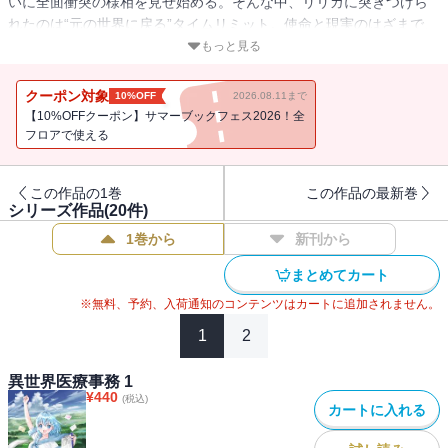
いに全面衝突の様相を見せ始める。そんな中、リリカに突きつけら
れたのは“元の世界に戻る”タイムリミット。使命と現実のはざまで、
彼女が選ぶ道は・・・・・・？理想を掲げて駆け抜けた少女が、い
もっと見る
ま試される“覚悟”の時。異世界×医療事務の異色ファンタジー、物語
はいよいよ新章へ突入--！
クーポン対象
10%OFF
2026.08.11まで
【10%OFFクーポン】サマーブックフェス2026！全
フロアで使える
この作品の1巻
この作品の最新巻
シリーズ作品(
20
件)
1巻から
新刊から
まとめてカート
※無料、予約、入荷通知のコンテンツはカートに追加されません。
1
2
異世界医療事務 1
¥
440
(税込)
カートに入れる