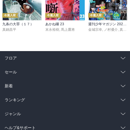
今週入荷
今週入荷
今週入荷
九条の大罪（１７）
あかね噺 23
週刊少年マガジン 2026年36・37号[2026年8月5日発売]
真鍋昌平
末永裕樹
,
馬上鷹将
金城宗幸
,
ノ村優介
,
真島ヒロ
フロア
総合
コミック
セール
ラノベ
小説
総合
コミック
新着
雑誌・グラビア
ビジネス・実用
ラノベ
小説
総合
コミック
ランキング
BL・TL
雑誌・グラビア
ビジネス・実用
ラノベ
小説
総合
コミック
ジャンル
BL・TL
雑誌・グラビア
ビジネス・実用
ラノベ
小説
コミック
男性コミック
ヘルプ&サポート