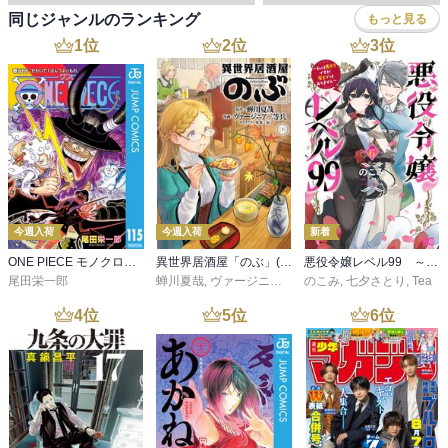
同じジャンルのランキング
もっと見る
1
位
2
位
3
位
今週入荷
今週入荷
新着
ONE PIECE モノクロ版 115
異世界居酒屋「のぶ」(22)
悪役令嬢レベル99 ～私は裏ボスですが魔王ではありません～ その６
尾田栄一郎
蝉川夏哉
,
ヴァージニア二等兵
のこみ
,
転
,
七夕さとり
,
Tea
4
位
5
位
6
位