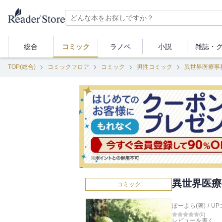
総合
コミック
ラノベ
小説
雑誌・
TOP(総合)
コミックフロア
コミック
男性コミック
異世界医療事
異世界医療事
コミック
ぽーよら(著)
/
UP
(
0
)
レビューを書く