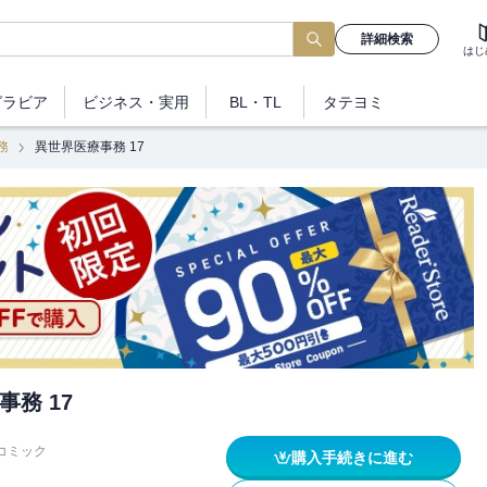
詳細検索
はじ
グラビア
ビジネス
・実用
BL・TL
タテヨミ
務
異世界医療事務 17
務 17
コミック
購入手続きに進む