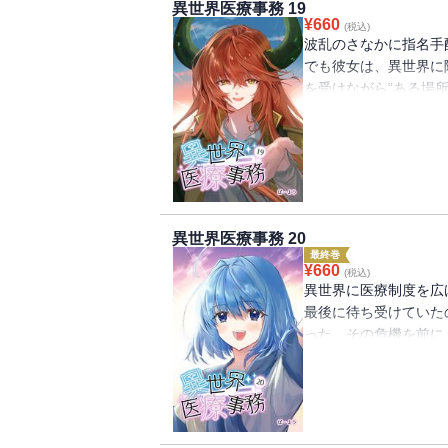
異世界医療事務 19
物語はいよいよ新章へ突
¥
660
(税込)
波乱のさなかに指名手
でも彼女は、異世界に
を受けながら“ある場
き出した答えとは--
動の物語はいよいよ最
異世界医療事務 20
最終巻
¥
660
(税込)
異世界に医療制度を広
最後に待ち受けていた
った。その危機を前に
越え、これまでリリカ
めに動き出す--。疫
想いをつないだ先に、
異世界×医療事務とい
団円！リリカたちの旅