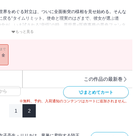
。異世界をめぐる対立は、ついに全面衝突の様相を見せ始める。そんな
に戻る”タイムリミット。使命と現実のはざまで、彼女が選ぶ道
女が、いま試される“覚悟”の時。異世界×医療事務の異色ファンタ
もっと見る
11まで
！全
この作品の最新巻
から
まとめてカート
※無料、予約、入荷通知のコンテンツはカートに追加されません。
1
2
女子高生・リリカは、竜巣に君臨する陸王