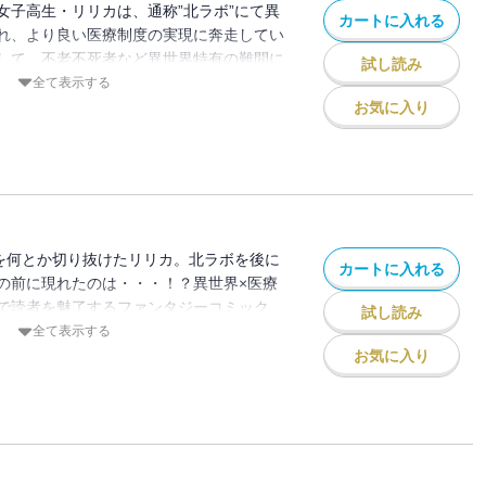
女子高生・リリカは、通称”北ラボ”にて異
カートに入れる
れ、より良い医療制度の実現に奔走してい
して、不老不死者など異世界特有の難問に
試し読み
る危機が・・・！！”コードレッド”と呼ば
全て表示する
に、リリカはどう立ち向かう・・・！？異
お気に入り
異色の設定で読者を魅了するファンタジー
地を何とか切り抜けたリリカ。北ラボを後に
カートに入れる
の前に現れたのは・・・！？異世界×医療
で読者を魅了するファンタジーコミック
試し読み
全て表示する
お気に入り