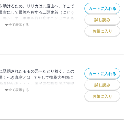
を助けるため、リリカは九度山へ。そこで
カートに入れる
最古にして最強を称する二頭鬼首（にとう
。果たして、モモを取り戻すことはできる
試し読み
事務という異色の設定で読者を魅了するフ
全て表示する
！
お気に入り
に誘拐されたモモの元へたどり着く。この
カートに入れる
驚くべき真意とは--？そして扶桑大帝国に
動き始める・・・。国民皆保険制度の実現
試し読み
走してきたリリカ。だが、理想の陰には現
全て表示する
の前に立ちはだかる、新たな問題とは--？
お気に入り
う異色のテーマで注目を集めたシリーズ第
して物語は、次の局面へ・・・