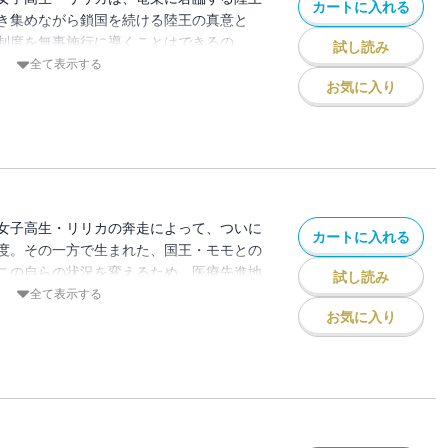
カートに入れる
き集めながら鎖国を続ける陸王の真意と
制度を無事施行に導くことはできるの
試し読み
務という異色の設定で読者を魅了するファ
全て表示する
お気に入り
女子高生・リリカの奔走によって、ついに
カートに入れる
度。その一方で生まれた、国王・モモとの
この自らの状況を変えるため、医療先進地
試し読み
”へと旅立つ。異世界×医療事務という異色
全て表示する
るファンタジーコミックス！
お気に入り