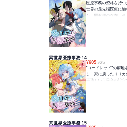
医療事務の資格を持つ
世界の最先端医療に触
た。固有種の存在、そ
直面するリリカに更な
れる未曽有の緊急事態
世界×医療事務という
コミックス！
異世界医療事務 14
¥
605
(税込)
”コードレッド”の窮
し、家に戻ったリリカ
事務という異色の設定
ス！
異世界医療事務 15