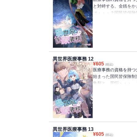
と対峙する。金銭をか
は・・・？国民皆保険
か！？異世界×医療事
ンタジーコミックス！
異世界医療事務 12
¥
605
(税込)
医療事務の資格を持つ
始まった国民皆保険制
亀裂と、苦悩・・・。
域である通称”北ラボ
の設定で読者を魅了す
異世界医療事務 13
¥
605
(税込)