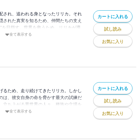
入--！
配され、追われる身となったリリカ。それ
カートに入れる
隠された真実を知るため、仲間たちの支え
所”を目指す。世界を救うため、リリカが導
試し読み
。異世界×医療事務の異色ファンタジー、激
全て表示する
終章へ。
お気に入り
カートに入れる
げるため、走り続けてきたリリカ。しかし
のは、彼女自身の命を脅かす最大の試練だ
試し読み
、立ち上がる異世界の人々。種族や立場を
が救ってきた人々が、今度は彼女を救うた
全て表示する
お気に入り
病の真実、不老不死者たちの因縁。すべての
リリカが見つける未来とは・・・・・・？
う異色のテーマで描かれた物語、ここに大
の結末を、ぜひ見届けてください。