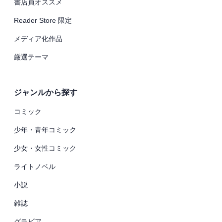
書店員オススメ
Reader Store 限定
メディア化作品
厳選テーマ
ジャンルから探す
コミック
少年・青年コミック
少女・女性コミック
ライトノベル
小説
雑誌
グラビア