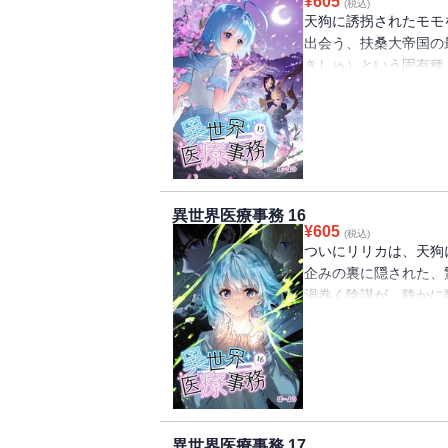
¥
605
(税込)
天狗に誘拐されたモモ
出会う、扶桑大帝国の
きしゅ）という固有種
のか！？異世界×医療
ァンタジーコミックス
異世界医療事務 16
¥
605
(税込)
ついにリリカは、天狗
企みの裏に隠された、
渦巻く陰謀が、静かに
を目指し、異世界を奔
実の壁があった。彼女
異世界×医療事務とい
2部、ここに完結！そ
異世界医療事務 17