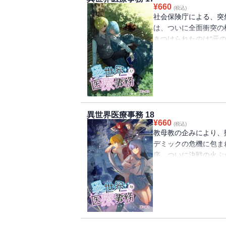
¥
660
(税込)
社会保険庁による、突然
は、ついに全面衝突の
きつけられたのは“元
のはざまで、彼女が選
けた少女が、いま試さ
ファンタジー、物語は
異世界医療事務 18
¥
660
(税込)
教母教の企みにより、
デミックの危機に包ま
序。ついに決戦の火ぶ
救おうとするリリカに
療事務、いよいよ終章
突の様相を見せ始める
は“元の世界に戻る”
女が選ぶ道は・・・・
ま試される“覚悟”の