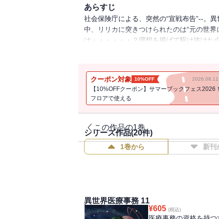
あらすじ
社会保険庁による、突然の“宣戦布告”--
中、リリカに突きつけられたのは“元の世界
は・・・・・・？理想を掲げて駆け抜けた少
ジー、物語はいよいよ新章へ突入--！
クーポン対象
10%OFF
2026.08.
【10%OFFクーポン】サマーブックフェス2026
フロアで使える
この作品の1巻
シリーズ作品(
20
件)
1巻から
新刊
異世界医療事務 11
¥
605
(税込)
医療事務の資格を持つ