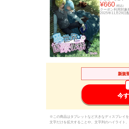
¥
660
(税込)
クーポン利用対象
2025年11月29日
新規
今す
※この商品はタブレットなど大きなディスプレイを
文字だけを拡大することや、文字列のハイライト、