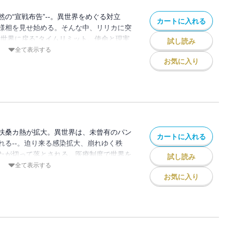
の“宣戦布告”--。異世界をめぐる対立
カートに入れる
様相を見せ始める。そんな中、リリカに突
の世界に戻る”タイムリミット。使命と現実
試し読み
ぶ道は・・・・・・？理想を掲げて駆け抜
全て表示する
れる“覚悟”の時。異世界×医療事務の異色
お気に入り
いよいよ新章へ突入--！
扶桑カ熱が拡大。異世界は、未曾有のパン
カートに入れる
れる--。迫り来る感染拡大、崩れゆく秩
たが切って落とされる。医療制度で世界を
試し読み
、最大の試練が立ちはだかる--。異世界医
全て表示する
へ。異世界をめぐる対立は、ついに全面衝
お気に入り
。そんな中、リリカに突きつけられたの
タイムリミット。使命と現実のはざまで、彼
・・？理想を掲げて駆け抜けた少女が、い
時。異世界×医療事務の異色ファンタジー、