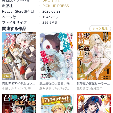
掲載誌・レーベル
:
UPコミック
出版社
:
PICK UP PRESS
Reader Store発売日
:
2025.03.29
ページ数
:
164ページ
ファイルサイズ
:
236.5MB
関連する作品
もっと見る
完結
完結
異世界でアイテムコレクター
史上最強の大賢者、転生先がぬいぐるみでも最強でした THE COMIC
劣等紋の超越ヒーラー～世界最強の回復術師による異世界無双～
今泉サルチェンコ
,
時野洋輔
森みさき
,
冬馬来彩
,
ジャジャ丸
,
わたあめ
星野まご
,
蒼月浩二