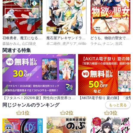
完結
召喚勇者、魔王になる～魔王（オレ）は勇者（オレ）に倒されるために魔王軍を作ります～
魔石屋アレキサンドライトへようこそ ～規格外魔石で商売繁盛～
どうも、物欲の聖女です～無双スキル「クリア報酬」で盛大に勘違いされました～
森脇かみん
,
山口陽史
卓二雄作
,
虎戸リア
,
riritto
ラチム
,
ナニン
,
吉武
関連する特集
【フタスペ！2026年夏】男性向け異世界コミック 対象作品が最新巻まで全て30％OFF＆一部無料！
同じジャンルのランキング
もっと見る
1
位
2
位
3
位