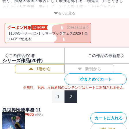
会う、扶桑大帝国の最古にして最強を称する二頭鬼首（にとうきし
ゅ）という固有種。果たして、モモを取り戻すことはできるの
か！？異世界×医療事務という異色の設定で読者を魅了するファンタ
もっと見る
ジーコミックス！
クーポン対象
10%OFF
2026.08.11まで
【10%OFFクーポン】サマーブックフェス2026！全
フロアで使える
この作品の1巻
この作品の最新巻
シリーズ作品(
20
件)
1巻から
新刊から
まとめてカート
※無料、予約、入荷通知のコンテンツはカートに追加されません。
1
2
異世界医療事務 11
¥
605
(税込)
カートに入れる