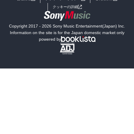
女子向けラノベ
小説
利用規約
クッキーの詳細
国内小説
海外小説
Copyright 2017 - 2026 Sony Music Entertainment(Japan) Inc.
ミステリー
SF
Information on the site is for the Japan domestic market only
powered by
歴史・時代小説
文学
雑誌
グラビア写真集
ボーイズラブ
ティーンズラブ
人文・思想・歴史
社会・政治・法律
ビジネス・経済
サイエンス・テクノロジー
コンピュータ・情報
くらし・家庭
料理・酒
ファッション・美容・ダイエット