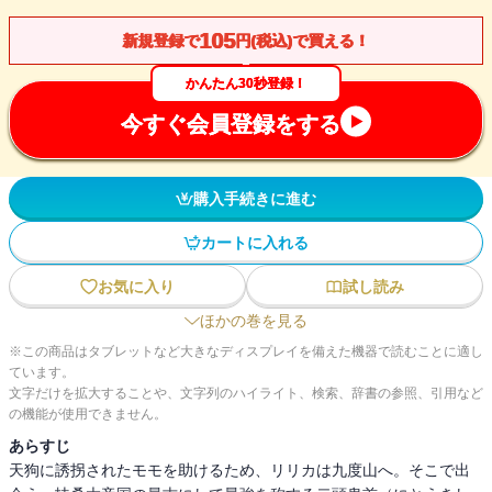
105
新規登録で
円(税込)で買える！
かんたん30秒登録！
今すぐ会員登録をする
購入手続きに進む
カートに入れる
お気に入り
試し読み
ほかの巻を見る
※この商品はタブレットなど大きなディスプレイを備えた機器で読むことに適し
ています。
文字だけを拡大することや、文字列のハイライト、検索、辞書の参照、引用など
の機能が使用できません。
あらすじ
天狗に誘拐されたモモを助けるため、リリカは九度山へ。そこで出