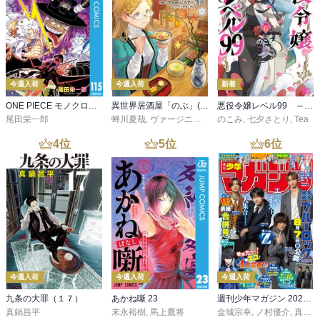
今週入荷
今週入荷
新着
ONE PIECE モノクロ版 115
異世界居酒屋「のぶ」(22)
悪役令嬢レベル99 ～私は裏ボスですが魔王ではありません～ その６
尾田栄一郎
蝉川夏哉
,
ヴァージニア二等兵
のこみ
,
転
,
七夕さとり
,
Tea
4
位
5
位
6
位
今週入荷
今週入荷
今週入荷
九条の大罪（１７）
あかね噺 23
週刊少年マガジン 2026年36・37号[2026年8月5日発売]
真鍋昌平
末永裕樹
,
馬上鷹将
金城宗幸
,
ノ村優介
,
真島ヒロ