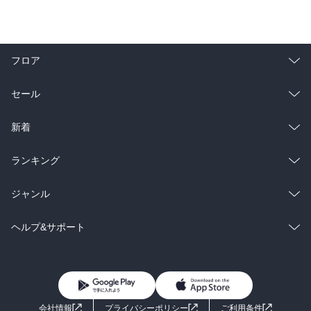
フロア
総合
コミック
セール
ラノベ
小説
総合
コミック
新着
雑誌・グラビア
ビジネス・実用
ラノベ
小説
総合
コミック
ランキング
BL・TL
雑誌・グラビア
ビジネス・実用
ラノベ
小説
総合
コミック
ジャンル
BL・TL
雑誌・グラビア
ビジネス・実用
ラノベ
小説
コミック
男性コミック
ヘルプ&サポート
BL・TL
雑誌・グラビア
ビジネス・実用
女性コミック
コミック誌
初めての方へ
ヘルプ
BL・TL
ライトノベル
男子向けラノベ
よくあるご質問
お問い合わせ
会社情報
プライバシーポリシー
ご利用条件