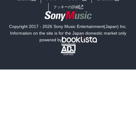
女子向けラノベ
小説
利用規約
クッキーの詳細
国内小説
海外小説
Copyright 2017 - 2026 Sony Music Entertainment(Japan) Inc.
ミステリー
SF
Information on the site is for the Japan domestic market only
powered by
歴史・時代小説
文学
雑誌
グラビア写真集
ボーイズラブ
ティーンズラブ
人文・思想・歴史
社会・政治・法律
ビジネス・経済
サイエンス・テクノロジー
コンピュータ・情報
くらし・家庭
料理・酒
ファッション・美容・ダイエット