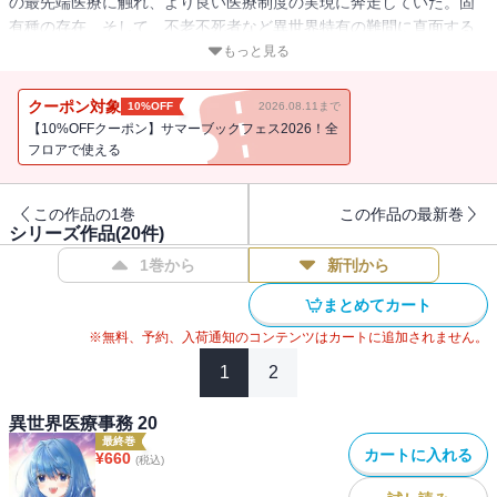
の最先端医療に触れ、より良い医療制度の実現に奔走していた。固
有種の存在、そして、不老不死者など異世界特有の難問に直面する
リリカに更なる危機が・・・！！”コードレッド”と呼ばれる未曽有の
もっと見る
緊急事態に、リリカはどう立ち向かう・・・！？異世界×医療事務と
いう異色の設定で読者を魅了するファンタジーコミックス！
クーポン対象
10%OFF
2026.08.11まで
【10%OFFクーポン】サマーブックフェス2026！全
フロアで使える
この作品の1巻
この作品の最新巻
シリーズ作品(
20
件)
1巻から
新刊から
まとめてカート
※無料、予約、入荷通知のコンテンツはカートに追加されません。
1
2
異世界医療事務 20
最終巻
カートに入れる
¥
660
(税込)