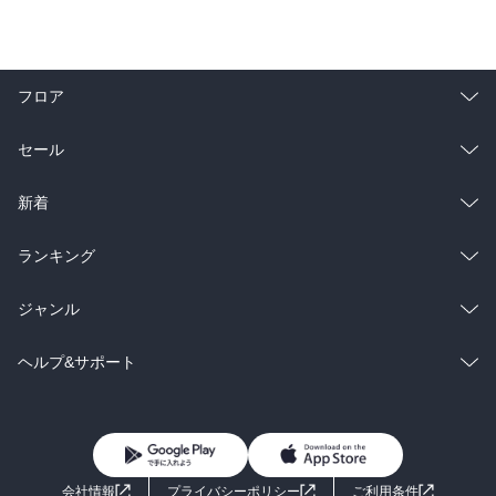
フロア
総合
コミック
セール
ラノベ
小説
総合
コミック
新着
雑誌・グラビア
ビジネス・実用
ラノベ
小説
総合
コミック
ランキング
BL・TL
雑誌・グラビア
ビジネス・実用
ラノベ
小説
総合
コミック
ジャンル
BL・TL
雑誌・グラビア
ビジネス・実用
ラノベ
小説
コミック
男性コミック
ヘルプ&サポート
BL・TL
雑誌・グラビア
ビジネス・実用
女性コミック
コミック誌
初めての方へ
ヘルプ
BL・TL
ライトノベル
男子向けラノベ
よくあるご質問
お問い合わせ
会社情報
プライバシーポリシー
ご利用条件