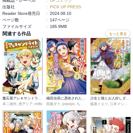
掲載誌・レーベル
:
UPコミック
出版社
:
PICK UP PRESS
Reader Store発売日
:
2024.08.10
ページ数
:
147ページ
ファイルサイズ
:
185.9MB
関連する作品
もっと見る
完結
完結
完結
魔石屋アレキサンドライトへようこそ ～規格外魔石で商売繁盛～
織田信長に憑依された悪役令嬢は天下統一したくない！
少女と猫とお人好しダークエルフの魔石工房 コミック版
卓二雄作
,
虎戸リア
,
riritto
四葉夕卜
,
popopo
,
ちょじょすてろ
狐面イエリ
,
江本マシメサ
,