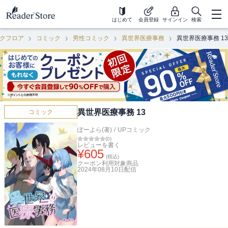
はじめて
会員登録
サインイン
検索
クフロア
コミック
男性コミック
異世界医療事務
異世界医療事務 13
異世界医療事務 13
コミック
ぽーよら(著)
/
UPコミック
(
0
)
レビューを書く
¥
605
(税込)
クーポン利用対象商品
2024年08月10日
配信