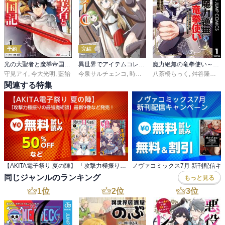
予約
完結
光の大聖者と魔導帝国建国記 ～『勇者選抜レース』勝利後の追放、そこから始まる伝説の国づくり～ コミック版
異世界でアイテムコレクター
魔力絶無の竜拳使い～魔力ゼロの竜王の息子、ぼっち故に、友達を作るために魔導学園で無双する～
守見アイ
,
今大光明
,
藍飴
今泉サルチェンコ
,
時野洋輔
八茶橋らっく
,
冬馬来彩
,
舛谷隆太郎
関連する特集
【AKITA電子祭り 夏の陣】 「攻撃力極振りの最強魔術師」最新9巻など発売！
ノヴァコミックス7月 新刊配信キ
同じジャンルのランキング
もっと見る
1
位
2
位
3
位