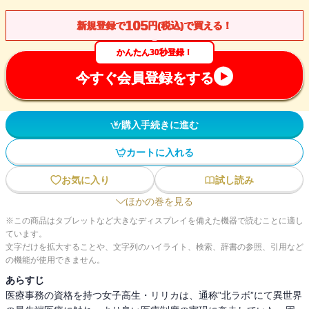
105
新規登録で
円(税込)で買える！
かんたん30秒登録！
今すぐ会員登録をする
購入手続きに進む
カートに入れる
お気に入り
試し読み
ほかの巻を見る
※この商品はタブレットなど大きなディスプレイを備えた機器で読むことに適し
ています。
文字だけを拡大することや、文字列のハイライト、検索、辞書の参照、引用など
の機能が使用できません。
あらすじ
医療事務の資格を持つ女子高生・リリカは、通称”北ラボ”にて異世界