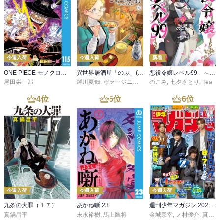
今週入荷
今週入荷
新着
ONE PIECE モノクロ版 115
異世界居酒屋「のぶ」(22)
悪役令嬢レベル99 ～私は裏ボスですが魔王ではありません～ その６
尾田栄一郎
蝉川夏哉
,
ヴァージニア二等兵
のこみ
,
転
,
七夕さとり
,
Tea
4
位
5
位
6
位
今週入荷
今週入荷
今週入荷
九条の大罪（１７）
あかね噺 23
週刊少年マガジン 2026年36・37号[2026年8月5日発売]
真鍋昌平
末永裕樹
,
馬上鷹将
金城宗幸
,
ノ村優介
,
真島ヒロ