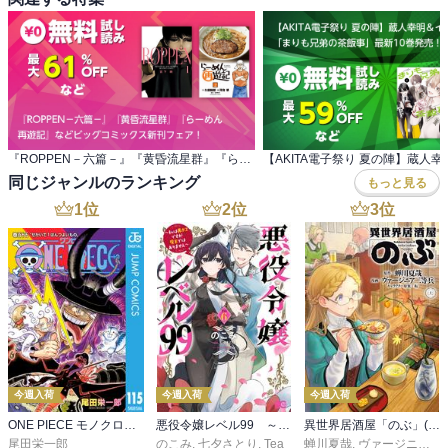
『ROPPEN－六篇－』『黄昏流星群』『らーめん 再遊記』などビッグコミックス新刊フェア！
同じジャンルのランキング
もっと見る
1
位
2
位
3
位
今週入荷
今週入荷
今週入荷
ONE PIECE モノクロ版 115
悪役令嬢レベル99 ～私は裏ボスですが魔王ではありません～ その６
異世界居酒屋「のぶ」(22)
尾田栄一郎
のこみ
,
七夕さとり
,
Tea
蝉川夏哉
,
ヴァージニア二等兵