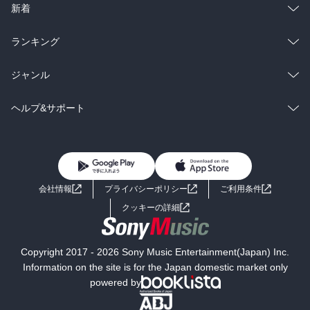
ラノベ
小説
総合
コミック
新着
雑誌・グラビア
ビジネス・実用
ラノベ
小説
総合
コミック
ランキング
BL・TL
雑誌・グラビア
ビジネス・実用
ラノベ
小説
総合
コミック
ジャンル
BL・TL
雑誌・グラビア
ビジネス・実用
ラノベ
小説
コミック
男性コミック
ヘルプ&サポート
BL・TL
雑誌・グラビア
ビジネス・実用
女性コミック
コミック誌
初めての方へ
ヘルプ
BL・TL
ライトノベル
男子向けラノベ
よくあるご質問
お問い合わせ
会社情報
プライバシーポリシー
ご利用条件
女子向けラノベ
小説
利用規約
クッキーの詳細
国内小説
海外小説
Copyright 2017 - 2026 Sony Music Entertainment(Japan) Inc.
ミステリー
SF
Information on the site is for the Japan domestic market only
powered by
歴史・時代小説
文学