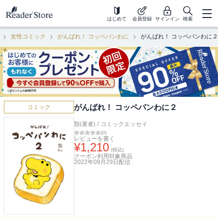
はじめて
会員登録
サインイン
検索
女性コミック
がんばれ！ コッペパンわに
がんばれ！ コッペパンわに２
がんばれ！ コッペパンわに２
コミック
類(著者)
/
コミックエッセイ
(
0
)
レビューを書く
¥
1,210
(税込)
クーポン利用対象商品
2022年09月29日
配信