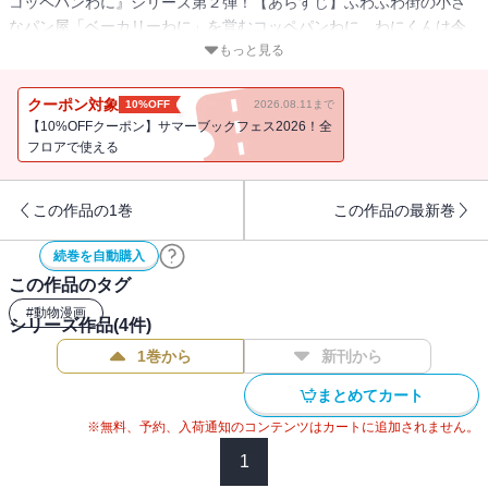
コッペパンわに』シリーズ第２弾！【あらすじ】ふわふわ街の小さ
なパン屋「ベーカリーわに」を営むコッペパンわに。わにくんは今
日もお店に来るさまざまなお客さんのために奮闘中。ふわふわ街の
もっと見る
人々と関わりながら、少しずつ成長していくコッペパンわにの姿を
お楽しみください。また、物語の各所に登場するユニークでかわい
クーポン対象
10%OFF
2026.08.11まで
いパンにも注目です。「シナモリス＆コロちゃんのお仕事スピンオ
【10%OFFクーポン】サマーブックフェス2026！全
フ」や「ふわふわ街の町おこし」、「わにくんの里帰り」など単行
フロアで使える
本でしか読めない描き下ろし30P以上を収録！
この作品の1巻
この作品の最新巻
続巻を自動購入
この作品のタグ
#
動物漫画
シリーズ作品(
4
件)
1巻から
新刊から
まとめてカート
※無料、予約、入荷通知のコンテンツはカートに追加されません。
1