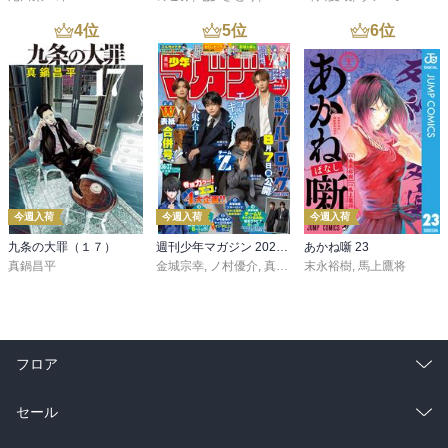
4
位
5
位
6
位
今週入荷
今週入荷
今週入荷
九条の大罪（１７）
週刊少年マガジン 2026年36・37号[2026年8月5日発売]
あかね噺 23
真鍋昌平
金城宗幸
,
ノ村優介
,
真島ヒロ
末永裕樹
,
宮島礼吏
,
馬上鷹将
,
新川直司
,
久
フロア
総合
コミック
セール