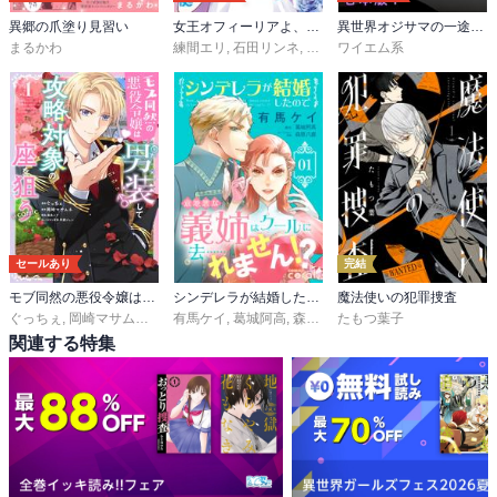
異郷の爪塗り見習い
女王オフィーリアよ、己の死の謎を解け
異世界オジサマの一途な溺愛～弟だと思っていた美少年貴公子が転移先で超ダンディな侯爵様になっていました～【合本版】
まるかわ
練間エリ
,
石田リンネ
,
ごもさわ
ワイエム系
セールあり
完結
モブ同然の悪役令嬢は男装して攻略対象の座を狙う@COMIC
シンデレラが結婚したので意地悪な義姉はクールに去……れません！？
魔法使いの犯罪捜査
ぐっちぇ
,
岡崎マサムネ
,
早瀬ジュン
有馬ケイ
,
,
瑛来イチ
葛城阿高
,
森原八鹿
たもつ葉子
関連する特集