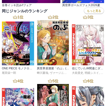
全巻イッキ読み!!フェア
異世界ガールズフェス2026夏
同じジャンルのランキング
もっと見る
1
位
2
位
3
位
今週入荷
今週入荷
今週入荷
ONE PIECE モノクロ版 115
異世界居酒屋「のぶ」(22)
信じていた仲間達にダンジョン奥地で殺されかけたがギフト『無限ガチャ』でレベル９９９９の仲間達を手に入れて元パーティーメンバーと世界に復讐＆『ざまぁ！』します！（２３）
尾田栄一郎
蝉川夏哉
,
ヴァージニア二等兵
大前貴史
,
転
,
明鏡シスイ
,
ｔｅ
4
位
5
位
6
位