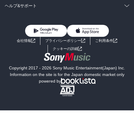
BL・TL
雑誌・グラビア
ビジネス・実用
ラノベ
小説
コミック
男性コミック
ヘルプ&サポート
BL・TL
雑誌・グラビア
ビジネス・実用
女性コミック
コミック誌
初めての方へ
ヘルプ
BL・TL
ライトノベル
男子向けラノベ
よくあるご質問
お問い合わせ
会社情報
プライバシーポリシー
ご利用条件
女子向けラノベ
小説
利用規約
クッキーの詳細
国内小説
海外小説
Copyright 2017 - 2026 Sony Music Entertainment(Japan) Inc.
ミステリー
SF
Information on the site is for the Japan domestic market only
powered by
歴史・時代小説
文学
雑誌
グラビア写真集
ボーイズラブ
ティーンズラブ
人文・思想・歴史
社会・政治・法律