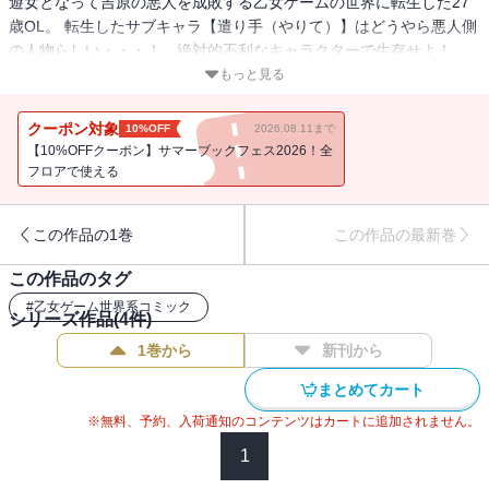
遊女となって吉原の悪人を成敗する乙女ゲームの世界に転生した27
歳OL。 転生したサブキャラ【遣り手（やりて）】はどうやら悪人側
の人物らしい・・・！ 絶対的不利なキャラクターで生存せよ！
崖っぷち異世界転生！ （著者名：山田肌襦袢/初出：GANMA!37～
もっと見る
最終話 後編掲載分）
クーポン対象
10%OFF
2026.08.11まで
【10%OFFクーポン】サマーブックフェス2026！全
フロアで使える
この作品の1巻
この作品の最新巻
この作品のタグ
#
乙女ゲーム世界系コミック
シリーズ作品(
4
件)
1巻から
新刊から
まとめてカート
※無料、予約、入荷通知のコンテンツはカートに追加されません。
1