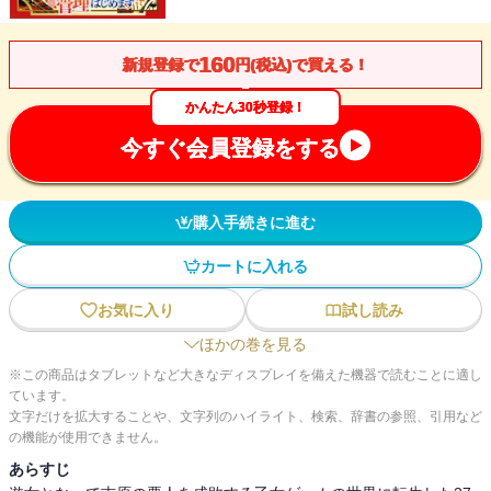
160
新規登録で
円(税込)で買える！
かんたん30秒登録！
今すぐ会員登録をする
購入手続きに進む
カートに入れる
お気に入り
試し読み
ほかの巻を見る
※この商品はタブレットなど大きなディスプレイを備えた機器で読むことに適し
ています。
文字だけを拡大することや、文字列のハイライト、検索、辞書の参照、引用など
の機能が使用できません。
あらすじ