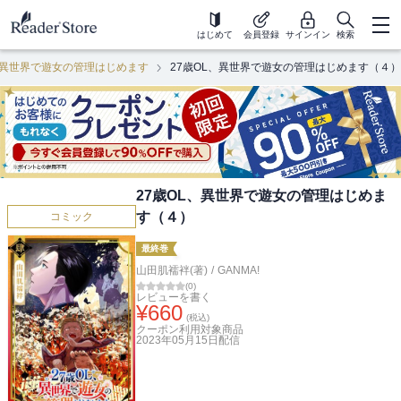
はじめて
会員登録
サインイン
検索
、異世界で遊女の管理はじめます
27歳OL、異世界で遊女の管理はじめます（４）
27歳OL、異世界で遊女の管理はじめま
す（４）
コミック
最終巻
山田肌襦袢(著)
/
GANMA!
(
0
)
レビューを書く
¥
660
(税込)
クーポン利用対象商品
2023年05月15日
配信