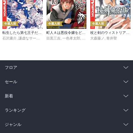
今週入荷
今週入荷
今週入荷
転生したら第七王子だったので、気ままに魔術を極めます（２４）
町人Ａは悪役令嬢をどうしても救いたい ～どぶと空と氷の姫君～１０【電子書店共通特典イラスト付】
杖と剣のウィストリア（１６）
石沢庸介
,
謙虚なサークル
,
メル。
目黒三吉
,
一色孝太郎
,
Parum
大森藤ノ
,
青井聖
フロア
総合
コミック
セール
ラノベ
小説
総合
コミック
新着
雑誌・グラビア
ビジネス・実用
ラノベ
小説
総合
コミック
ランキング
BL・TL
雑誌・グラビア
ビジネス・実用
ラノベ
小説
総合
コミック
ジャンル