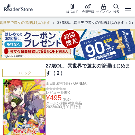
はじめて
会員登録
サインイン
検索
、異世界で遊女の管理はじめます
27歳OL、異世界で遊女の管理はじめます（２）
27歳OL、異世界で遊女の管理はじめま
す（２）
コミック
山田肌襦袢(著)
/
GANMA!
(
0
)
レビューを書く
¥
495
(税込)
クーポン利用対象商品
2023年03月01日
配信