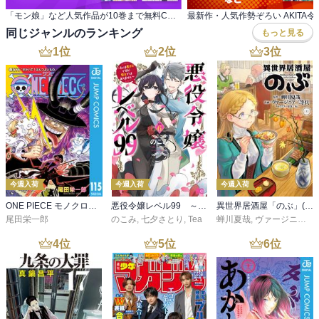
「モン娘」など人気作品が10巻まで無料COMIC リュウWEB8周年夏休みSUPER SALE 2
同じジャンルのランキング
もっと見る
1
位
2
位
3
位
今週入荷
今週入荷
今週入荷
ONE PIECE モノクロ版 115
悪役令嬢レベル99 ～私は裏ボスですが魔王ではありません～ その６
異世界居酒屋「のぶ」(22)
尾田栄一郎
のこみ
,
七夕さとり
,
Tea
蝉川夏哉
,
ヴァージニア二等兵
4
位
5
位
6
位