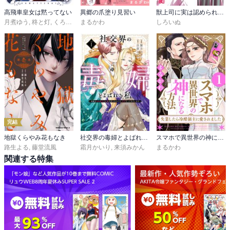
高飛車皇女は黙ってない
異郷の爪塗り見習い
獣上司に実は認められていた話
月煮ゆう
,
柊と灯
,
くろでこ
まるかわ
しろいぬ
完結
地獄くらやみ花もなき
社交界の毒婦とよばれる私～素敵な辺境伯令息に腕を折られたので、責任とってもらいます～
スマホで異世界の神になる方法～失業したら冷酷領主に愛されました～
路生よる
,
藤堂流風
霜月かいり
,
来須みかん
まるかわ
関連する特集