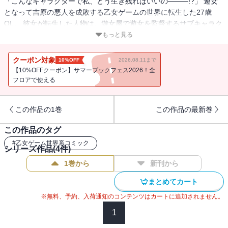
「こんなキャラクターで私、どう生き残ればいいの────!?」 遊女
となって吉原の悪人を成敗する乙女ゲームの世界に転生した27歳
OL。 彼女が転生した人物は、遊女屋で遊女を監督するサブキャラク
ター【遣り手（やりて）】だった！ 主人公でも美少女でもない
もっと見る
し、どうやら吉原内で起こっている「黒い事件」にも関わっている
ようで・・・！ 絶対的不利なキャラクターで生存せよ！ 異色の
クーポン対象
10%OFF
2026.08.11まで
崖っぷち異世界転生！（著者名：山田肌襦袢／初出：GANMA!11～
【10%OFFクーポン】サマーブックフェス2026！全
22話掲載分）
フロアで使える
この作品の1巻
この作品の最新巻
この作品のタグ
#
乙女ゲーム世界系コミック
シリーズ作品(
4
件)
1巻から
新刊から
まとめてカート
※無料、予約、入荷通知のコンテンツはカートに追加されません。
1