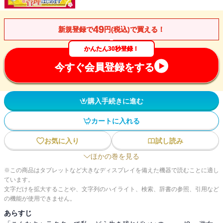
49
新規登録で
円(税込)で買える！
かんたん30秒登録！
今すぐ会員登録をする
購入手続きに進む
カートに入れる
お気に入り
試し読み
ほかの巻を見る
※この商品はタブレットなど大きなディスプレイを備えた機器で読むことに適し
ています。
文字だけを拡大することや、文字列のハイライト、検索、辞書の参照、引用など
の機能が使用できません。
あらすじ