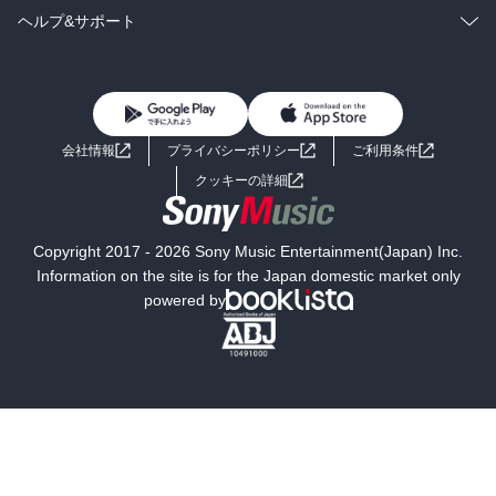
BL・TL
雑誌・グラビア
ビジネス・実用
ラノベ
小説
コミック
男性コミック
ヘルプ&サポート
BL・TL
雑誌・グラビア
ビジネス・実用
女性コミック
コミック誌
初めての方へ
ヘルプ
BL・TL
ライトノベル
男子向けラノベ
よくあるご質問
お問い合わせ
会社情報
プライバシーポリシー
ご利用条件
女子向けラノベ
小説
利用規約
クッキーの詳細
国内小説
海外小説
Copyright 2017 - 2026 Sony Music Entertainment(Japan) Inc.
ミステリー
SF
Information on the site is for the Japan domestic market only
powered by
歴史・時代小説
文学
雑誌
グラビア写真集
ボーイズラブ
ティーンズラブ
人文・思想・歴史
社会・政治・法律