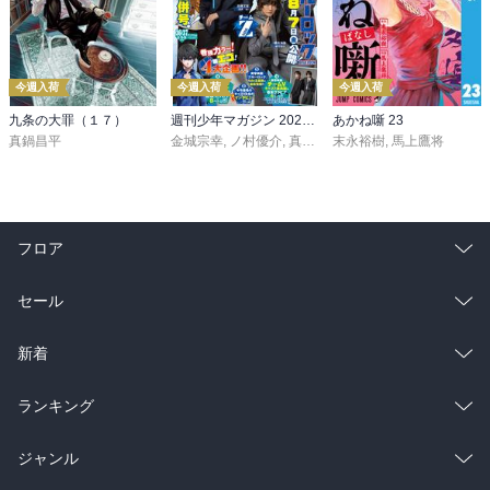
今週入荷
今週入荷
今週入荷
九条の大罪（１７）
週刊少年マガジン 2026年36・37号[2026年8月5日発売]
あかね噺 23
真鍋昌平
金城宗幸
,
ノ村優介
,
真島ヒロ
末永裕樹
,
宮島礼吏
,
馬上鷹将
,
新川直司
,
久
フロア
総合
コミック
セール
ラノベ
小説
総合
コミック
新着
雑誌・グラビア
ビジネス・実用
ラノベ
小説
総合
コミック
ランキング
BL・TL
雑誌・グラビア
ビジネス・実用
ラノベ
小説
総合
コミック
ジャンル