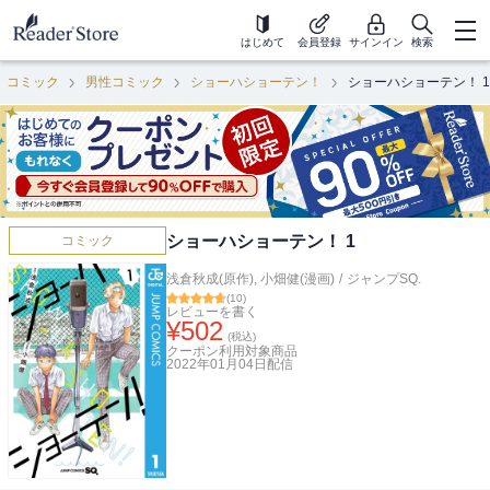
はじめて
会員登録
サインイン
検索
コミック
男性コミック
ショーハショーテン！
ショーハショーテン！ 1
ショーハショーテン！ 1
コミック
浅倉秋成(原作)
,
小畑健(漫画)
/
ジャンプSQ.
(
10
)
レビューを書く
¥
502
(税込)
クーポン利用対象商品
2022年01月04日
配信