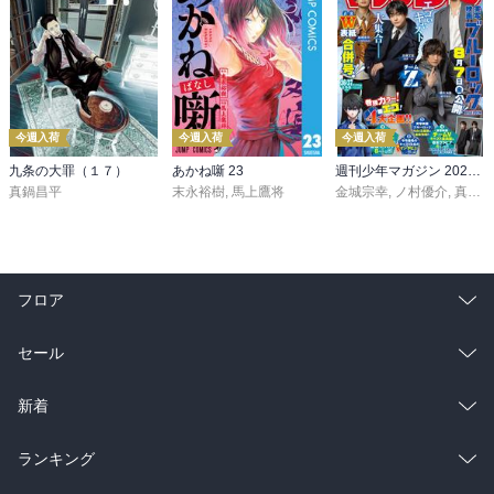
今週入荷
今週入荷
今週入荷
九条の大罪（１７）
あかね噺 23
週刊少年マガジン 2026年36・37号[2026年8月5日発売]
真鍋昌平
末永裕樹
,
馬上鷹将
金城宗幸
,
ノ村優介
,
真島ヒロ
フロア
総合
コミック
セール
ラノベ
小説
総合
コミック
新着
雑誌・グラビア
ビジネス・実用
ラノベ
小説
総合
コミック
ランキング