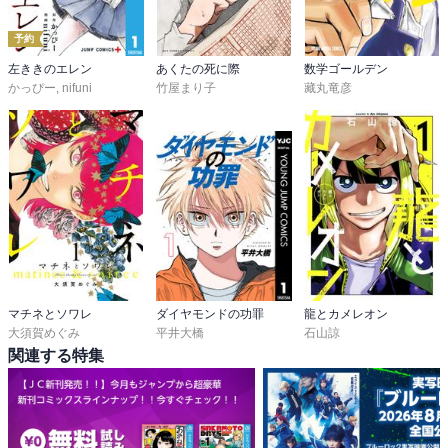
予約
左ききのエレン
あくたの死に際
数学ゴールデン
かっぴー
,
nifuni
竹屋まり子
藏丸竜彦
マチネとソワレ
ダイヤモンドの功罪
龍とカメレオン
大須賀めぐみ
平井大橋
石山諒
関連する特集