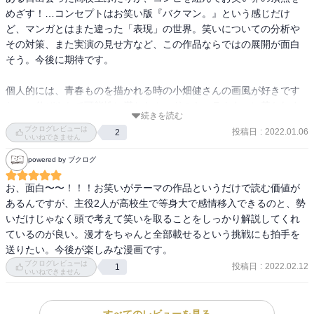
めざす！…コンセプトはお笑い版『バクマン。』という感じだけ
ど、マンガとはまた違った「表現」の世界。笑いについての分析や
その対策、また実演の見せ方など、この作品ならではの展開が面白
そう。今後に期待です。

個人的には、青春ものを描かれる時の小畑健さんの画風が好きです
ねー。伸びやかで可能性に満ちたムードのキャラクターに惹かれま
続きを読む
す。
ブクログレビューは
投稿日
:
2022.01.06
2
いいねできません
powered by ブクログ
お、面白〜〜！！！お笑いがテーマの作品というだけで読む価値が
あるんですが、主役2人が高校生で等身大で感情移入できるのと、勢
いだけじゃなく頭で考えて笑いを取ることをしっかり解説してくれ
ているのが良い。漫才をちゃんと全部載せるという挑戦にも拍手を
送りたい。今後が楽しみな漫画です。
ブクログレビューは
投稿日
:
2022.02.12
1
いいねできません
すべてのレビューを見る