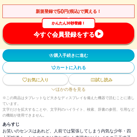
50
新規登録で
円(税込)で買える！
かんたん30秒登録！
今すぐ会員登録をする
購入手続きに進む
カートに入れる
お気に入り
試し読み
ほかの巻を見る
※この商品はタブレットなど大きなディスプレイを備えた機器で読むことに適し
ています。
文字だけを拡大することや、文字列のハイライト、検索、辞書の参照、引用など
の機能が使用できません。
あらすじ
お笑いのセンスはあれど、人前では緊張してしまう内気な少年・四