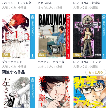
バクマン。 モノクロ版
ヒカルの碁
DEATH NOTE短編集
大場つぐみ
,
小畑健
ほったゆみ
,
小畑健
大場つぐみ
,
小畑健
完結
完結
完結
プラチナエンド
バクマン。 カラー版
DEATH NOTE モノクロ版
大場つぐみ
,
小畑健
大場つぐみ
,
小畑健
大場つぐみ
,
小畑健
関連する作品
もっと見る