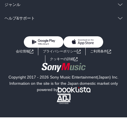
BL・TL
雑誌・グラビア
ビジネス・実用
ラノベ
小説
総合
コミック
ジャンル
BL・TL
雑誌・グラビア
ビジネス・実用
ラノベ
小説
コミック
男性コミック
ヘルプ&サポート
BL・TL
雑誌・グラビア
ビジネス・実用
女性コミック
コミック誌
初めての方へ
ヘルプ
BL・TL
ライトノベル
男子向けラノベ
よくあるご質問
お問い合わせ
会社情報
プライバシーポリシー
ご利用条件
女子向けラノベ
小説
利用規約
クッキーの詳細
国内小説
海外小説
Copyright 2017 - 2026 Sony Music Entertainment(Japan) Inc.
ミステリー
SF
Information on the site is for the Japan domestic market only
powered by
歴史・時代小説
文学
雑誌
グラビア写真集
ボーイズラブ
ティーンズラブ