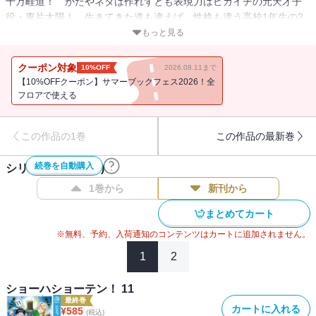
十万畦道！ かたやネタは作れずとも表現力はピカイチの元天才子
役・東片太陽！ 生きてきた道も違えば、性格も違う高校1年生の2
人だが、目指す目標は唯一つ“お笑いの頂点”!! 全力で夢へと駆けて
もっと見る
ゆく「お笑い」青春ストーリー第1巻!!
クーポン対象
10%OFF
2026.08.11まで
【10%OFFクーポン】サマーブックフェス2026！全
フロアで使える
この作品の1巻
この作品の最新巻
続巻を自動購入
シリーズ作品(
11
件)
1巻から
新刊から
まとめてカート
※無料、予約、入荷通知のコンテンツはカートに追加されません。
1
2
ショーハショーテン！ 11
最終巻
カートに入れる
¥
585
(税込)