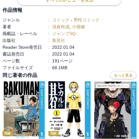
作品情報
ジャンル
:
コミック
-
男性コミック
著者
:
浅倉秋成
,
小畑健
掲載誌・レーベル
:
ジャンプSQ.
出版社
:
集英社
Reader Store発売日
:
2022.01.04
書誌発売日
:
2022.01.04
ページ数
:
191ページ
ファイルサイズ
:
68.1MB
同じ著者の作品
もっと見る
完結
完結