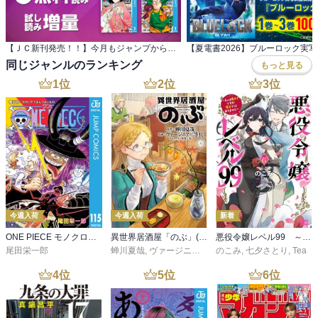
【ＪＣ新刊発売！！】今月もジャンプから超豪華 新刊コミックスラインナップ！！今すぐチェック！！
同じジャンルのランキング
もっと見る
1
位
2
位
3
位
今週入荷
今週入荷
新着
ONE PIECE モノクロ版 115
異世界居酒屋「のぶ」(22)
悪役令嬢レベル99 ～私は裏ボスですが魔王ではありません～ その６
尾田栄一郎
蝉川夏哉
,
ヴァージニア二等兵
のこみ
,
転
,
七夕さとり
,
Tea
4
位
5
位
6
位