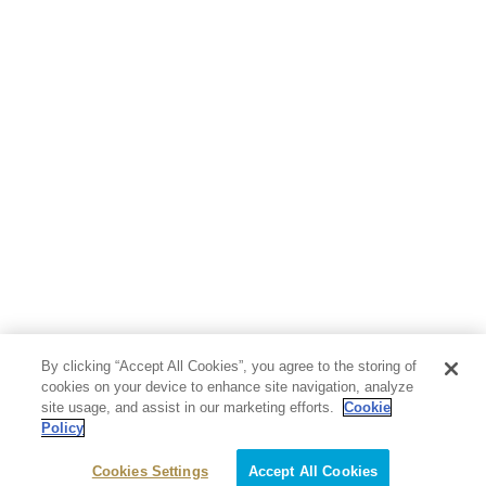
人文・思想・歴史
社会・政治・法律
ビジネス・経済
サイエンス・テクノロジー
コンピュータ・情報
くらし・家庭
料理・酒
ファッション・美容・ダイエット
ホビー&カルチャー
スポーツ・アウトドア
地図・ガイド
エンターテイメント
芸術・アート
映画・音楽・演劇
By clicking “Accept All Cookies”, you agree to the storing of
写真集
教養
cookies on your device to enhance site navigation, analyze
site usage, and assist in our marketing efforts.
Cookie
Policy
医学・福祉
教育・語学・参考書
Cookies Settings
Accept All Cookies
児童書