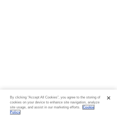
ホビー&カルチャー
スポーツ・アウトドア
地図・ガイド
エンターテイメント
芸術・アート
映画・音楽・演劇
写真集
教養
医学・福祉
教育・語学・参考書
児童書
By clicking “Accept All Cookies”, you agree to the storing of
cookies on your device to enhance site navigation, analyze
site usage, and assist in our marketing efforts.
Cookie
Policy