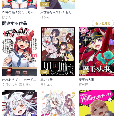
完結
20年で色々変わっちゃったヒーローと少年
異世界なんて行くもんか！
はがん
はがん
関連する作品
もっと見る
完結
完結
かみあそび！～カードゲーマー少女の日常～
黒の血族
魔王の人事
文月いつか
,
森もりん
玉川ユキ
紅村岬