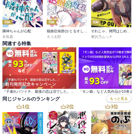
完結
完結
完結
隣神ちゃんが心配
猫娘症候群(かとるすしんどろーむ)【GANMA!版】
それじゃ、拷問はじめま～す！
冬島暮
ネコ太郎
摩訶乃ムッチ
関連する特集
『子連れバツイチ、最後の恋は沼でした。』 新刊発売記念キャンペーン
同じジャンルのランキング
もっと見る
1
位
2
位
3
位