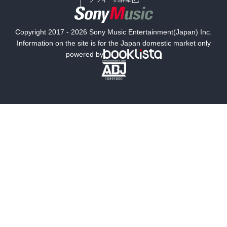
国内小説
海外小説
Copyright 2017 - 2026 Sony Music Entertainment(Japan) Inc.
ミステリー
SF
Information on the site is for the Japan domestic market only
powered by
歴史・時代小説
文学
雑誌
グラビア写真集
ボーイズラブ
ティーンズラブ
人文・思想・歴史
社会・政治・法律
ビジネス・経済
サイエンス・テクノロジー
コンピュータ・情報
くらし・家庭
料理・酒
ファッション・美容・ダイエット