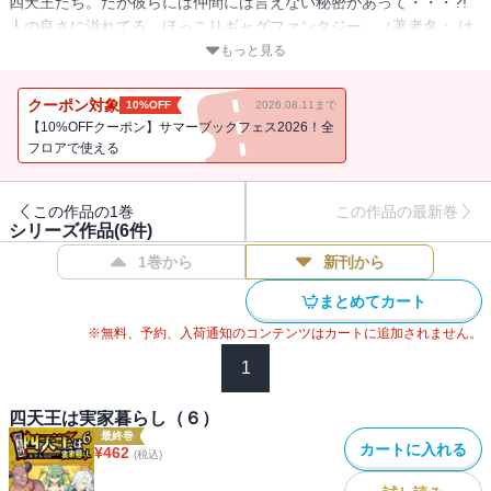
四天王たち。だが彼らには仲間には言えない秘密があって・・・?!
人の良さに溢れてる、ほっこりギャグファンタジー。（著者名： は
がん /初出：GANMA!69～76(プレミアム含)話掲載分）
もっと見る
クーポン対象
10%OFF
2026.08.11まで
【10%OFFクーポン】サマーブックフェス2026！全
フロアで使える
この作品の1巻
この作品の最新巻
シリーズ作品(
6
件)
1巻から
新刊から
まとめてカート
※無料、予約、入荷通知のコンテンツはカートに追加されません。
1
四天王は実家暮らし（６）
最終巻
カートに入れる
¥
462
(税込)