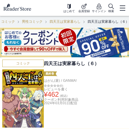
はじめて
会員登録
サインイン
検索
コミック
男性コミック
四天王は実家暮らし
四天王は実家暮らし（６）
四天王は実家暮らし（６）
コミック
最終巻
はがん(著)
/
GANMA!
(
0
)
レビューを書く
¥
462
(税込)
クーポン利用対象商品
2024年03月01日
配信