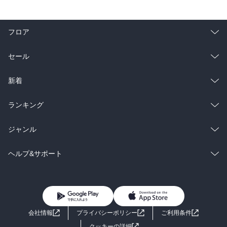
フロア
総合
コミック
セール
ラノベ
小説
総合
コミック
新着
雑誌・グラビア
ビジネス・実用
ラノベ
小説
総合
コミック
ランキング
BL・TL
雑誌・グラビア
ビジネス・実用
ラノベ
小説
総合
コミック
ジャンル
BL・TL
雑誌・グラビア
ビジネス・実用
ラノベ
小説
コミック
男性コミック
ヘルプ&サポート
BL・TL
雑誌・グラビア
ビジネス・実用
女性コミック
コミック誌
初めての方へ
ヘルプ
BL・TL
ライトノベル
男子向けラノベ
よくあるご質問
お問い合わせ
会社情報
プライバシーポリシー
ご利用条件
女子向けラノベ
小説
利用規約
クッキーの詳細