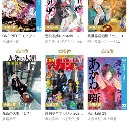
今週入荷
今週入荷
今週入荷
ONE PIECE モノクロ版 115
悪役令嬢レベル99 ～私は裏ボスですが魔王ではありません～ その６
異世界居酒屋「のぶ」(22)
尾田栄一郎
のこみ
,
七夕さとり
,
Tea
蝉川夏哉
,
ヴァージニア二等兵
4
位
5
位
6
位
今週入荷
今週入荷
今週入荷
九条の大罪（１７）
週刊少年マガジン 2026年36・37号[2026年8月5日発売]
あかね噺 23
真鍋昌平
金城宗幸
,
ノ村優介
,
真島ヒロ
末永裕樹
,
宮島礼吏
,
馬上鷹将
,
新川直司
,
久