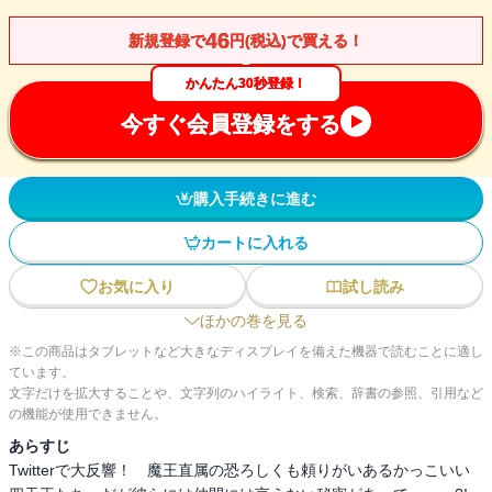
46
新規登録で
円(税込)で買える！
かんたん30秒登録！
今すぐ会員登録をする
購入手続きに進む
カートに入れる
お気に入り
試し読み
ほかの巻を見る
※この商品はタブレットなど大きなディスプレイを備えた機器で読むことに適し
ています。
文字だけを拡大することや、文字列のハイライト、検索、辞書の参照、引用など
の機能が使用できません。
あらすじ
Twitterで大反響！ 魔王直属の恐ろしくも頼りがいあるかっこいい