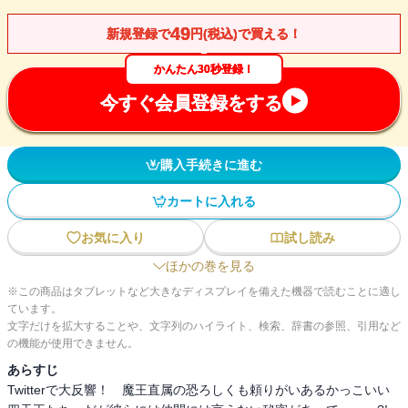
49
新規登録で
円(税込)で買える！
かんたん30秒登録！
今すぐ会員登録をする
購入手続きに進む
カートに入れる
お気に入り
試し読み
ほかの巻を見る
※この商品はタブレットなど大きなディスプレイを備えた機器で読むことに適し
ています。
文字だけを拡大することや、文字列のハイライト、検索、辞書の参照、引用など
の機能が使用できません。
あらすじ
Twitterで大反響！ 魔王直属の恐ろしくも頼りがいあるかっこいい