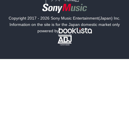
国内小説
海外小説
Copyright 2017 - 2026 Sony Music Entertainment(Japan) Inc.
ミステリー
SF
Information on the site is for the Japan domestic market only
powered by
歴史・時代小説
文学
雑誌
グラビア写真集
ボーイズラブ
ティーンズラブ
人文・思想・歴史
社会・政治・法律
ビジネス・経済
サイエンス・テクノロジー
コンピュータ・情報
くらし・家庭
料理・酒
ファッション・美容・ダイエット