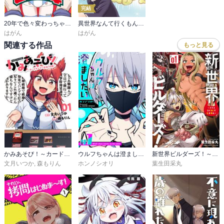
完結
20年で色々変わっちゃったヒーローと少年
異世界なんて行くもんか！
はがん
はがん
関連する作品
もっと見る
かみあそび！～カードゲーマー少女の日常～
ウルフちゃんは澄ましたい
新世界ビルダーズ！～クラス24「体」で生き残れ～
文月いつか
,
森もりん
ホンノシオリ
葉生田采丸