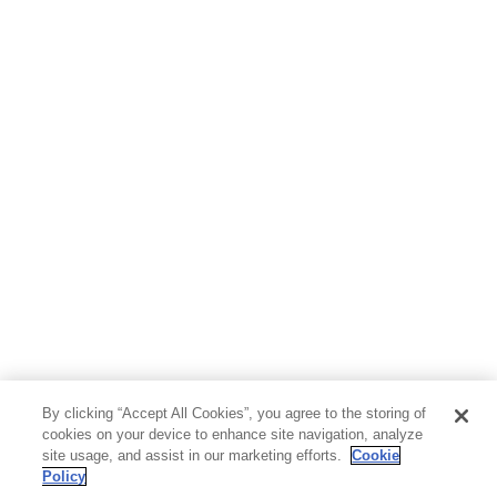
ホビー&カルチャー
スポーツ・アウトドア
地図・ガイド
エンターテイメント
芸術・アート
映画・音楽・演劇
写真集
教養
医学・福祉
教育・語学・参考書
児童書
By clicking “Accept All Cookies”, you agree to the storing of
cookies on your device to enhance site navigation, analyze
site usage, and assist in our marketing efforts.
Cookie
Policy