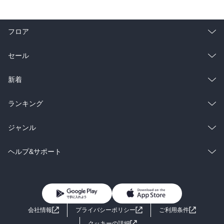
フロア
総合
コミック
セール
ラノベ
小説
総合
コミック
新着
雑誌・グラビア
ビジネス・実用
ラノベ
小説
総合
コミック
ランキング
BL・TL
雑誌・グラビア
ビジネス・実用
ラノベ
小説
総合
コミック
ジャンル
BL・TL
雑誌・グラビア
ビジネス・実用
ラノベ
小説
コミック
男性コミック
ヘルプ&サポート
BL・TL
雑誌・グラビア
ビジネス・実用
女性コミック
コミック誌
初めての方へ
ヘルプ
BL・TL
ライトノベル
男子向けラノベ
よくあるご質問
お問い合わせ
会社情報
プライバシーポリシー
ご利用条件
女子向けラノベ
小説
利用規約
クッキーの詳細