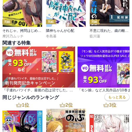
完結
完結
完結
それじゃ、拷問はじめま～す！
隣神ちゃんが心配
不意に現れた、歳の離れた義妹の話
摩訶乃ムッチ
冬島暮
藍川蓮
関連する特集
『子連れバツイチ、最後の恋は沼でした。』 新刊発売記念キャンペーン
同じジャンルのランキング
もっと見る
1
位
2
位
3
位