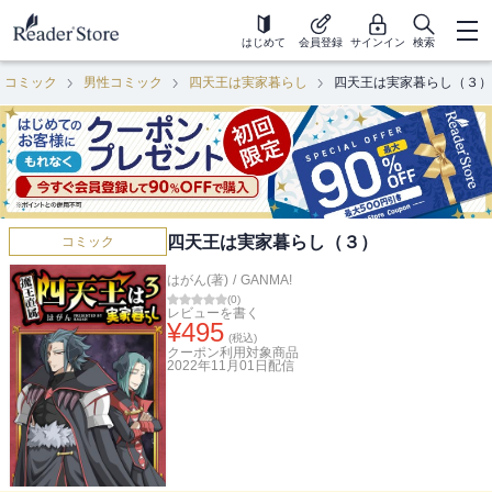
はじめて
会員登録
サインイン
検索
コミック
男性コミック
四天王は実家暮らし
四天王は実家暮らし（３）
四天王は実家暮らし（３）
コミック
はがん(著)
/
GANMA!
(
0
)
レビューを書く
¥
495
(税込)
クーポン利用対象商品
2022年11月01日
配信