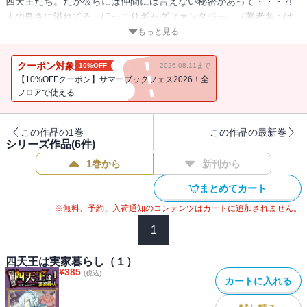
四天王たち。だが彼らには仲間には言えない秘密があって・・・?!
人の良さに溢れてる、ほっこりギャグファンタジー。（著者名：は
がん/初出：GANMA!24～39話掲載分）
もっと見る
クーポン対象
10%OFF
2026.08.11まで
【10%OFFクーポン】サマーブックフェス2026！全
フロアで使える
この作品の1巻
この作品の最新巻
シリーズ作品(
6
件)
1巻から
新刊から
まとめてカート
※無料、予約、入荷通知のコンテンツはカートに追加されません。
1
四天王は実家暮らし（１）
¥
385
(税込)
カートに入れる