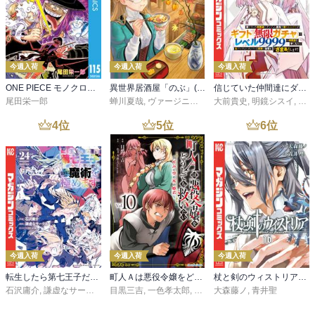
今週入荷
今週入荷
今週入荷
ONE PIECE モノクロ版 115
異世界居酒屋「のぶ」(22)
信じていた仲間達にダンジョン奥地で殺されかけたがギフト『無限ガチャ』でレベル９９９９の仲間達を手に入れて元パーティーメンバーと世界に復讐＆『ざまぁ！』します！（２３）
尾田栄一郎
蝉川夏哉
,
ヴァージニア二等兵
大前貴史
,
転
,
明鏡シスイ
,
ｔｅ
4
位
5
位
6
位
今週入荷
今週入荷
今週入荷
転生したら第七王子だったので、気ままに魔術を極めます（２４）
町人Ａは悪役令嬢をどうしても救いたい ～どぶと空と氷の姫君～１０【電子書店共通特典イラスト付】
杖と剣のウィストリア（１６）
石沢庸介
,
謙虚なサークル
,
メル。
目黒三吉
,
一色孝太郎
,
Parum
大森藤ノ
,
青井聖